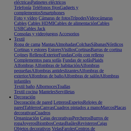
eléctricas
Patinetes eléctricos
Telefonía
Teléfonos fijos
Gadgets y
complementos
Smartphones
Foto y vídeo
Cámaras de fotos
Trípodes
Videocámaras
Cables
Cables HDMI
Cables de alimentación
Cables
USB
Cables Jack
Consolas y videojuegos
Accesorios
Textil
Ropa de cama
Mantas
Almohadas
Colchas
Sábanas
Nórdicos
Cortinas y estores
Estores
Visillos
Cortinas
Barras de cortina
Cojines
Relleno
Exterior
Fundas
Cojín con relleno
Complementos para sofás
Fundas de sofás
Plaids
Alfombras
Alfombras de habitación
Alfombras
pequeñas
Alfombras antideslizantes
Alfombras de
exterior
Alfombras de baño
Alfombras de salón
Alfombras
infantiles
Textil baño
Albornoces
Toallas
Textil cocina
Manteles
Servilletas
Decoración
Decoración de pared
Letreros
Espejos
Relojes de
pared
Tableros
Canvas
Cuadros pintados a mano
Marcos
Placas
decorativas
Cuadros
Organización
Cajas decorativas
Percheros
Burros de
ropa
Joyeros
Biombos
Cestas
Baúles
Revisteros
Cajas
Objetos decorativos
Velas
Faroles
Centros de