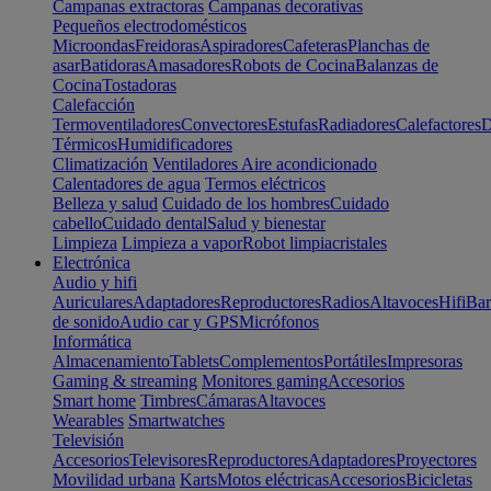
Campanas extractoras
Campanas decorativas
Pequeños electrodomésticos
Microondas
Freidoras
Aspiradores
Cafeteras
Planchas de
asar
Batidoras
Amasadores
Robots de Cocina
Balanzas de
Cocina
Tostadoras
Calefacción
Termoventiladores
Convectores
Estufas
Radiadores
Calefactores
D
Térmicos
Humidificadores
Climatización
Ventiladores
Aire acondicionado
Calentadores de agua
Termos eléctricos
Belleza y salud
Cuidado de los hombres
Cuidado
cabello
Cuidado dental
Salud y bienestar
Limpieza
Limpieza a vapor
Robot limpiacristales
Electrónica
Audio y hifi
Auriculares
Adaptadores
Reproductores
Radios
Altavoces
Hifi
Bar
de sonido
Audio car y GPS
Micrófonos
Informática
Almacenamiento
Tablets
Complementos
Portátiles
Impresoras
Gaming & streaming
Monitores gaming
Accesorios
Smart home
Timbres
Cámaras
Altavoces
Wearables
Smartwatches
Televisión
Accesorios
Televisores
Reproductores
Adaptadores
Proyectores
Movilidad urbana
Karts
Motos eléctricas
Accesorios
Bicicletas