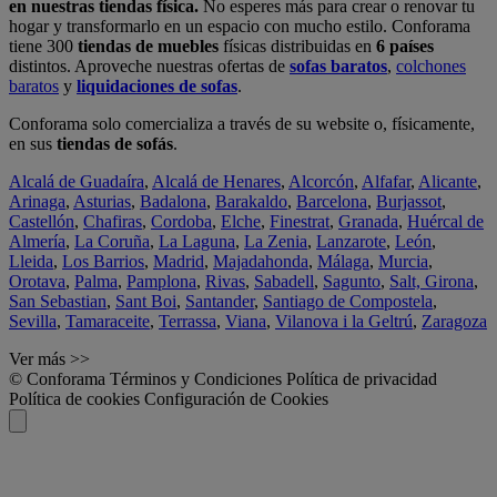
en nuestras tiendas física.
No esperes más para crear o renovar tu
hogar y transformarlo en un espacio con mucho estilo. Conforama
tiene 300
tiendas de muebles
físicas distribuidas en
6 países
distintos. Aproveche nuestras ofertas de
sofas baratos
,
colchones
baratos
y
liquidaciones de sofas
.
Conforama solo comercializa a través de su website o, físicamente,
en sus
tiendas de sofás
.
Alcalá de Guadaíra
,
Alcalá de Henares
,
Alcorcón
,
Alfafar
,
Alicante
,
Arinaga
,
Asturias
,
Badalona
,
Barakaldo
,
Barcelona
,
Burjassot
,
Castellón
,
Chafiras
,
Cordoba
,
Elche
,
Finestrat
,
Granada
,
Huércal de
Almería
,
La Coruña
,
La Laguna
,
La Zenia
,
Lanzarote
,
León
,
Lleida
,
Los Barrios
,
Madrid
,
Majadahonda
,
Málaga
,
Murcia
,
Orotava
,
Palma
,
Pamplona
,
Rivas
,
Sabadell
,
Sagunto
,
Salt, Girona
,
San Sebastian
,
Sant Boi
,
Santander
,
Santiago de Compostela
,
Sevilla
,
Tamaraceite
,
Terrassa
,
Viana
,
Vilanova i la Geltrú
,
Zaragoza
Ver más >>
© Conforama
Términos y Condiciones
Política de privacidad
Política de cookies
Configuración de Cookies