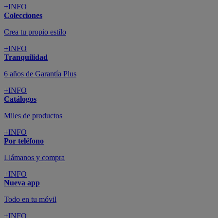
+INFO
Colecciones
Crea tu propio estilo
+INFO
Tranquilidad
6 años de Garantía Plus
+INFO
Catálogos
Miles de productos
+INFO
Por teléfono
Llámanos y compra
+INFO
Nueva app
Todo en tu móvil
+INFO