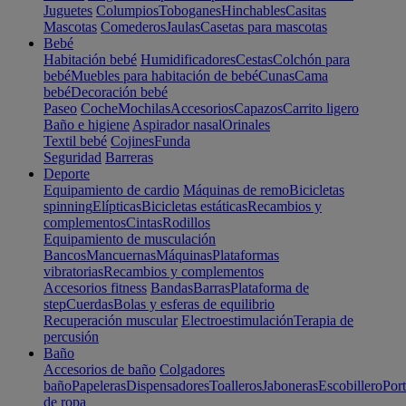
Juguetes
Columpios
Toboganes
Hinchables
Casitas
Mascotas
Comederos
Jaulas
Casetas para mascotas
Bebé
Habitación bebé
Humidificadores
Cestas
Colchón para
bebé
Muebles para habitación de bebé
Cunas
Cama
bebé
Decoración bebé
Paseo
Coche
Mochilas
Accesorios
Capazos
Carrito ligero
Baño e higiene
Aspirador nasal
Orinales
Textil bebé
Cojines
Funda
Seguridad
Barreras
Deporte
Equipamiento de cardio
Máquinas de remo
Bicicletas
spinning
Elípticas
Bicicletas estáticas
Recambios y
complementos
Cintas
Rodillos
Equipamiento de musculación
Bancos
Mancuernas
Máquinas
Plataformas
vibratorias
Recambios y complementos
Accesorios fitness
Bandas
Barras
Plataforma de
step
Cuerdas
Bolas y esferas de equilibrio
Recuperación muscular
Electroestimulación
Terapia de
percusión
Baño
Accesorios de baño
Colgadores
baño
Papeleras
Dispensadores
Toalleros
Jaboneras
Escobillero
Port
de ropa