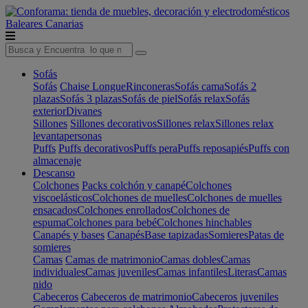
Baleares
Canarias
Sofás
Sofás
Chaise Longue
Rinconeras
Sofás cama
Sofás 2
plazas
Sofás 3 plazas
Sofás de piel
Sofás relax
Sofás
exterior
Divanes
Sillones
Sillones decorativos
Sillones relax
Sillones relax
levantapersonas
Puffs
Puffs decorativos
Puffs pera
Puffs reposapiés
Puffs con
almacenaje
Descanso
Colchones
Packs colchón y canapé
Colchones
viscoelásticos
Colchones de muelles
Colchones de muelles
ensacados
Colchones enrollados
Colchones de
espuma
Colchones para bebé
Colchones hinchables
Canapés y bases
Canapés
Base tapizadas
Somieres
Patas de
somieres
Camas
Camas de matrimonio
Camas dobles
Camas
individuales
Camas juveniles
Camas infantiles
Literas
Camas
nido
Cabeceros
Cabeceros de matrimonio
Cabeceros juveniles