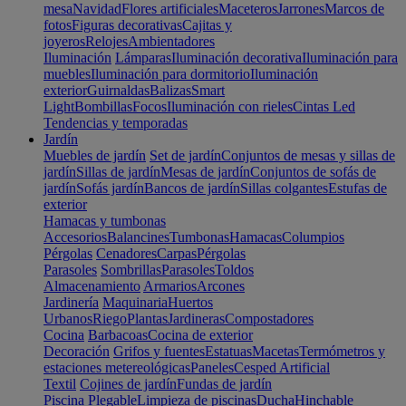
mesa
Navidad
Flores artificiales
Maceteros
Jarrones
Marcos de
fotos
Figuras decorativas
Cajitas y
joyeros
Relojes
Ambientadores
Iluminación
Lámparas
Iluminación decorativa
Iluminación para
muebles
Iluminación para dormitorio
Iluminación
exterior
Guirnaldas
Balizas
Smart
Light
Bombillas
Focos
Iluminación con rieles
Cintas Led
Tendencias y temporadas
Jardín
Muebles de jardín
Set de jardín
Conjuntos de mesas y sillas de
jardín
Sillas de jardín
Mesas de jardín
Conjuntos de sofás de
jardín
Sofás jardín
Bancos de jardín
Sillas colgantes
Estufas de
exterior
Hamacas y tumbonas
Accesorios
Balancines
Tumbonas
Hamacas
Columpios
Pérgolas
Cenadores
Carpas
Pérgolas
Parasoles
Sombrillas
Parasoles
Toldos
Almacenamiento
Armarios
Arcones
Jardinería
Maquinaria
Huertos
Urbanos
Riego
Plantas
Jardineras
Compostadores
Cocina
Barbacoas
Cocina de exterior
Decoración
Grifos y fuentes
Estatuas
Macetas
Termómetros y
estaciones metereológicas
Paneles
Cesped Artificial
Textil
Cojines de jardín
Fundas de jardín
Piscina
Plegable
Limpieza de piscinas
Ducha
Hinchable