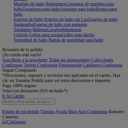
Muebles de baño
Botiquines
Conjuntos de muebles para
baño
Tocadores para baño
Armarios para baño
Repisa para
baño
Espejos de baño
Espejos de baño sin Luz
Espejos de baño
iluminados
Espejos de baño con aumento
Sanitarios
Bañeras
Lavabos
Mamparas
Grifería
Grifos para cocina
Grifos para ducha
Seguridad de baño
Barras de seguridad para baño
Resumen de tu pedido
¡Tu carrito está vacío!
Suscríbete a la newsletter
Todas las promociones
Colecciones
Conforama
Tarjeta Conforama
Financiación
Catálogos Conforama
Seguir Comprando
*Descuentos, cupones y servicios son aplicados en el carrito. Haz
clic en Tramitar Pedido para ver estos descuentos e importes
Pago 100% seguro
Total con descuento
(IVA incluido*)
Ir Al Carrito
Estado de mi pedido
Tiendas
Ayuda
Blog
App Conforama
Baleares
Canarias