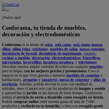
¡Nueva app!
Conforama, tu tienda de muebles,
decoración y electrodomésticos
Conforama
es tu tienda de
sofás
,
sofá cama
,
sofá chaise longue
,
sillón
,
sillón relax
,
colchones
,
muebles de salón
,
mesas comedor
,
dormitorio de juvenil
,
dormitorio de matrimonio
,
canapés
,
cocinas a medida
,
decoración
,
electrodomésticos
,
frigoríficos
,
microondas
,
lavavajillas
,
lavadora secadora
, y
televisiones
.
Descubre nuestra amplia variedad de estilos en cualquier
muebles
para tu hogar,
con los mejores precios y promociones
. Crea el
espacio en el que vives gracias a nuestros
muebles de comedor
y
habitaciones,
armarios
y
zapateros
,
mesas de comedor
y
sillas de
escritorio
. Además, podrás decorar tu casa con multitud de
artículos, tener el mejor ocio con los productos de
imagen y sonido
y aprovechar tu
jardín
en las épocas de buen tiempo. Conforama
realiza el
servicio de envío a domicilio como recogida en tienda.
Podrás
comprar online
entre nuestra gama de más de 7.000
productos y
recibirlo en tu domicilio
, o bien con
recogida gratis