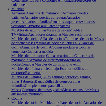
Complementos para colchones
Almohadas
Protectores de
colchones
Muebles
Armarios
Armarios de matrimonio
Armarios puertas
batientes
Armarios puertas correderas
Armarios
juvenil
Armarios infantiles
Armarios esquineros
Armarios
vestidores
Armarios auxiliares
Zapateros
Muebles de salón
Sillas
Mesas de salón
Muebles
TV
Vitrinas
Aparadores
Estanterias
Muebles recibidores
Muebles de cocina
Sillas de cocinas
Taburetes de cocina
Mesas
de cocina
Mesas y sillas de cocina
Muebles auxiliares de
cocina
Armarios de cocina
Cocinas modulares
Cocinas
completas
Cocinas a medida
Muebles de dormitorio
Camas matrimonio
Cabeceros de
matrimonio
Armarios de matrimonio
Mesitas de
noche
Comodas
Muebles de dormitorio juvenil
Muebles de oficina y teletrabajo
Escritorios
Sillas de
escritorio
Estanterías
Muebles de Gaming
Sillas gaming
Escritorios gaming
Sillas
Taburetes
Bancos
Sillas de comedor
Sillas
infantiles
Complementos para sillas
Mesas
Conjuntos de mesas y sillas
Mesas extensibles
Mesas
altas
Mesas multiusos
Cocina
Muebles de cocina
Muebles auxiliares de cocina
Armarios de