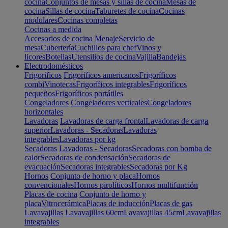
cocina
Conjuntos de mesas y sillas de cocina
Mesas de
cocina
Sillas de cocina
Taburetes de cocina
Cocinas
modulares
Cocinas completas
Cocinas a medida
Accesorios de cocina
Menaje
Servicio de
mesa
Cubertería
Cuchillos para chef
Vinos y
licores
Botellas
Utensilios de cocina
Vajilla
Bandejas
Electrodomésticos
Frigoríficos
Frigoríficos americanos
Frigoríficos
combi
Vinotecas
Frigoríficos integrables
Frigoríficos
pequeños
Frigoríficos portátiles
Congeladores
Congeladores verticales
Congeladores
horizontales
Lavadoras
Lavadoras de carga frontal
Lavadoras de carga
superior
Lavadoras - Secadoras
Lavadoras
integrables
Lavadoras por kg
Secadoras
Lavadoras - Secadoras
Secadoras con bomba de
calor
Secadoras de condensación
Secadoras de
evacuación
Secadoras integrables
Secadoras por Kg
Hornos
Conjunto de horno y placa
Hornos
convencionales
Hornos pirolíticos
Hornos multifunción
Placas de cocina
Conjunto de horno y
placa
Vitrocerámica
Placas de inducción
Placas de gas
Lavavajillas
Lavavajillas 60cm
Lavavajillas 45cm
Lavavajillas
integrables