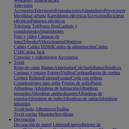
Wearables
Smartwatches
Televisión
Accesorios
Televisores
Reproductores
Adaptadores
Proyectores
Movilidad urbana
Karts
Motos eléctricas
Accesorios
Bicicletas
eléctricas
Patinetes eléctricos
Telefonía
Teléfonos fijos
Gadgets y
complementos
Smartphones
Foto y vídeo
Cámaras de
fotos
Trípodes
Videocámaras
Objetivos
Cables
Cables HDMI
Cables de alimentación
Cables
USB
Cables Jack
Consolas y videojuegos
Accesorios
Textil
Ropa de cama
Mantas
Almohadas
Colchas
Sábanas
Nórdicos
Cortinas y estores
Estores
Visillos
Cortinas
Barras de cortina
Cojines
Relleno
Exterior
Fundas
Cojín con relleno
Complementos para sofás
Fundas de sofás
Plaids
Alfombras
Alfombras de habitación
Alfombras
pequeñas
Alfombras antideslizantes
Alfombras de
exterior
Alfombras de baño
Alfombras de salón
Alfombras
infantiles
Textil baño
Albornoces
Toallas
Textil cocina
Manteles
Servilletas
Decoración
Decoración de pared
Letreros
Espejos
Relojes de