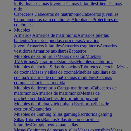
individuales
Camas juveniles
Camas infantiles
Literas
Camas
nido
Cabeceros
Cabeceros de matrimonio
Cabeceros juveniles
Complementos para colchones
Almohadas
Protectores de
colchones
Muebles
Armarios
Armarios de matrimonio
Armarios puertas
batientes
Armarios puertas correderas
Armarios
juvenil
Armarios infantiles
Armarios esquineros
Armarios
vestidores
Armarios auxiliares
Zapateros
Muebles de salón
Sillas
Mesas de salón
Muebles
TV
Vitrinas
Aparadores
Estanterias
Muebles recibidores
Muebles de cocina
Sillas de cocinas
Taburetes de cocina
Mesas
de cocina
Mesas y sillas de cocina
Muebles auxiliares de
cocina
Armarios de cocina
Cocinas modulares
Cocinas
completas
Cocinas a medida
Muebles de dormitorio
Camas matrimonio
Cabeceros de
matrimonio
Armarios de matrimonio
Mesitas de
noche
Comodas
Muebles de dormitorio juvenil
Muebles de oficina y teletrabajo
Escritorios
Sillas de
escritorio
Estanterías
Muebles de Gaming
Sillas gaming
Escritorios gaming
Sillas
Taburetes
Bancos
Sillas de comedor
Sillas
infantiles
Complementos para sillas
Mesas
Conjuntos de mesas y sillas
Mesas extensibles
Mesas