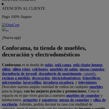
ATENCIÓN AL CLIENTE
Pago 100% Seguro
¡Nueva app!
Conforama, tu tienda de muebles,
decoración y electrodomésticos
Conforama
es tu tienda de
sofás
,
sofá cama
,
sofá chaise longue
,
sillón
,
sillón relax
,
colchones
,
muebles de salón
,
mesas comedor
,
dormitorio de juvenil
,
dormitorio de matrimonio
,
canapés
,
cocinas a medida
,
decoración
,
electrodomésticos
,
frigoríficos
,
microondas
,
lavavajillas
,
lavadora secadora
, y
televisiones
.
Descubre nuestra amplia variedad de estilos en cualquier
muebles
para tu hogar,
con los mejores precios y promociones
. Crea el
espacio en el que vives gracias a nuestros
muebles de comedor
y
habitaciones,
armarios
y
zapateros
,
mesas de comedor
y
sillas de
escritorio
. Además, podrás decorar tu casa con multitud de
artículos, tener el mejor ocio con los productos de
imagen y sonido