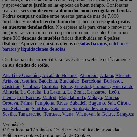
y aprovechar tu
jardín
en las épocas de buen tiempo. Conforama
realiza el
servicio de envío a domicilio como recogida en tienda.
Podrás
comprar online
entre nuestra gama de más de 7.000
productos y
recibirlo en tu domicilio
, o bien con
recogida gratis
en nuestras tiendas física.
No esperes más para crear o renovar tu
hogar y transformarlo en un espacio con mucho estilo. Conforama
tiene 300
tiendas de muebles
físicas distribuidas en
6 países
distintos. Aproveche nuestras ofertas de
sofas baratos
,
colchones
baratos
y
liquidaciones de sofas
.
Conforama solo comercializa a través de su website o, físicamente,
en sus
tiendas de sofás
.
Alcalá de Guadaíra
,
Alcalá de Henares
,
Alcorcón
,
Alfafar
,
Alicante
,
Arinaga
,
Asturias
,
Badalona
,
Barakaldo
,
Barcelona
,
Burjassot
,
Castellón
,
Chafiras
,
Cordoba
,
Elche
,
Finestrat
,
Granada
,
Huércal de
Almería
,
La Coruña
,
La Laguna
,
La Zenia
,
Lanzarote
,
León
,
Lleida
,
Los Barrios
,
Madrid
,
Majadahonda
,
Málaga
,
Murcia
,
Orotava
,
Palma
,
Pamplona
,
Rivas
,
Sabadell
,
Sagunto
,
Salt, Girona
,
San Sebastian
,
Sant Boi
,
Santander
,
Santiago de Compostela
,
Sevilla
,
Tamaraceite
,
Terrassa
,
Viana
,
Vilanova i la Geltrú
,
Zaragoza
Ver más >>
© Conforama
Términos y Condiciones
Política de privacidad
Política de cookies
Configuración de Cookies