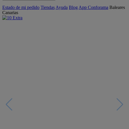
Estado de mi pedido
Tiendas
Ayuda
Blog
App Conforama
Baleares
Canarias