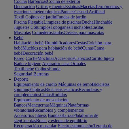
Cocina
Barbacoas
Cocina de exterior
Decoración
Grifos y fuentes
Estatuas
Macetas
Termómetros y
estaciones metereológicas
Paneles
Cesped Artificial
Textil
Cojines de jardín
Fundas de jardín
Piscina
Plegable
Limpieza de piscinas
Ducha
Hinchable
Juguetes
Columpios
Toboganes
Hinchables
Casitas
Mascotas
Comederos
Jaulas
Casetas para mascotas
Bebé
Habitación bebé
Humidificadores
Cestas
Colchón para
bebé
Muebles para habitación de bebé
Cunas
Cama
bebé
Decoración bebé
Paseo
Coche
Mochilas
Accesorios
Capazos
Carrito ligero
Baño e higiene
Aspirador nasal
Orinales
Textil bebé
Cojines
Funda
Seguridad
Barreras
Deporte
Equipamiento de cardio
Máquinas de remo
Bicicletas
spinning
Elípticas
Bicicletas estáticas
Recambios y
complementos
Cintas
Rodillos
Equipamiento de musculación
Bancos
Mancuernas
Máquinas
Plataformas
vibratorias
Recambios y complementos
Accesorios fitness
Bandas
Barras
Plataforma de
step
Cuerdas
Bolas y esferas de equilibrio
Recuperación muscular
Electroestimulación
Terapia de