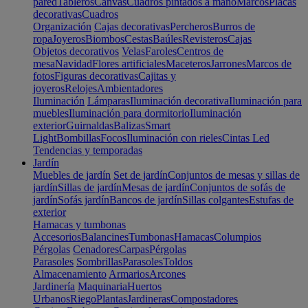
pared
Tableros
Canvas
Cuadros pintados a mano
Marcos
Placas
decorativas
Cuadros
Organización
Cajas decorativas
Percheros
Burros de
ropa
Joyeros
Biombos
Cestas
Baúles
Revisteros
Cajas
Objetos decorativos
Velas
Faroles
Centros de
mesa
Navidad
Flores artificiales
Maceteros
Jarrones
Marcos de
fotos
Figuras decorativas
Cajitas y
joyeros
Relojes
Ambientadores
Iluminación
Lámparas
Iluminación decorativa
Iluminación para
muebles
Iluminación para dormitorio
Iluminación
exterior
Guirnaldas
Balizas
Smart
Light
Bombillas
Focos
Iluminación con rieles
Cintas Led
Tendencias y temporadas
Jardín
Muebles de jardín
Set de jardín
Conjuntos de mesas y sillas de
jardín
Sillas de jardín
Mesas de jardín
Conjuntos de sofás de
jardín
Sofás jardín
Bancos de jardín
Sillas colgantes
Estufas de
exterior
Hamacas y tumbonas
Accesorios
Balancines
Tumbonas
Hamacas
Columpios
Pérgolas
Cenadores
Carpas
Pérgolas
Parasoles
Sombrillas
Parasoles
Toldos
Almacenamiento
Armarios
Arcones
Jardinería
Maquinaria
Huertos
Urbanos
Riego
Plantas
Jardineras
Compostadores