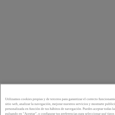
Utilizamos cookies propias y de terceros para garantizar el correcto funcionami
sitio web, analizar la navegación, mejorar nuestros servicios y mostrarte public
personalizada en función de tus hábitos de navegación. Puedes aceptar todas la
pulsando en “Aceptar”, o configurar tus preferencias para seleccionar qué tipos