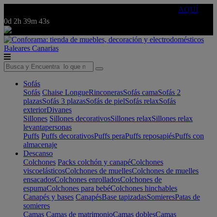
🔵Cambia tu electro con
-10% EXTRA
de descuento ☑️
AQUÍ
0d
2h
39m
43s
Baleares
Canarias
Sofás
Sofás
Chaise Longue
Rinconeras
Sofás cama
Sofás 2
plazas
Sofás 3 plazas
Sofás de piel
Sofás relax
Sofás
exterior
Divanes
Sillones
Sillones decorativos
Sillones relax
Sillones relax
levantapersonas
Puffs
Puffs decorativos
Puffs pera
Puffs reposapiés
Puffs con
almacenaje
Descanso
Colchones
Packs colchón y canapé
Colchones
viscoelásticos
Colchones de muelles
Colchones de muelles
ensacados
Colchones enrollados
Colchones de
espuma
Colchones para bebé
Colchones hinchables
Canapés y bases
Canapés
Base tapizadas
Somieres
Patas de
somieres
Camas
Camas de matrimonio
Camas dobles
Camas