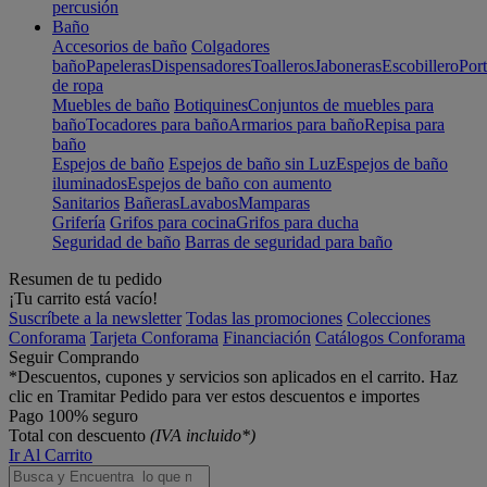
percusión
Baño
Accesorios de baño
Colgadores
baño
Papeleras
Dispensadores
Toalleros
Jaboneras
Escobillero
Port
de ropa
Muebles de baño
Botiquines
Conjuntos de muebles para
baño
Tocadores para baño
Armarios para baño
Repisa para
baño
Espejos de baño
Espejos de baño sin Luz
Espejos de baño
iluminados
Espejos de baño con aumento
Sanitarios
Bañeras
Lavabos
Mamparas
Grifería
Grifos para cocina
Grifos para ducha
Seguridad de baño
Barras de seguridad para baño
Resumen de tu pedido
¡Tu carrito está vacío!
Suscríbete a la newsletter
Todas las promociones
Colecciones
Conforama
Tarjeta Conforama
Financiación
Catálogos Conforama
Seguir Comprando
*Descuentos, cupones y servicios son aplicados en el carrito. Haz
clic en Tramitar Pedido para ver estos descuentos e importes
Pago 100% seguro
Total con descuento
(IVA incluido*)
Ir Al Carrito