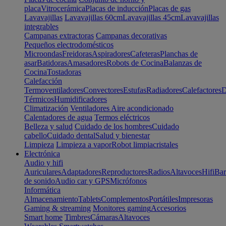
placa
Vitrocerámica
Placas de inducción
Placas de gas
Lavavajillas
Lavavajillas 60cm
Lavavajillas 45cm
Lavavajillas
integrables
Campanas extractoras
Campanas decorativas
Pequeños electrodomésticos
Microondas
Freidoras
Aspiradores
Cafeteras
Planchas de
asar
Batidoras
Amasadores
Robots de Cocina
Balanzas de
Cocina
Tostadoras
Calefacción
Termoventiladores
Convectores
Estufas
Radiadores
Calefactores
D
Térmicos
Humidificadores
Climatización
Ventiladores
Aire acondicionado
Calentadores de agua
Termos eléctricos
Belleza y salud
Cuidado de los hombres
Cuidado
cabello
Cuidado dental
Salud y bienestar
Limpieza
Limpieza a vapor
Robot limpiacristales
Electrónica
Audio y hifi
Auriculares
Adaptadores
Reproductores
Radios
Altavoces
Hifi
Bar
de sonido
Audio car y GPS
Micrófonos
Informática
Almacenamiento
Tablets
Complementos
Portátiles
Impresoras
Gaming & streaming
Monitores gaming
Accesorios
Smart home
Timbres
Cámaras
Altavoces