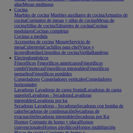
altas
Mesas multiusos
Cocina
Muebles de cocina
Muebles auxiliares de cocina
Armarios de
cocina
Conjuntos de mesas y sillas de cocina
Mesas de
cocina
Sillas de cocina
Taburetes de cocina
Cocinas
modulares
Cocinas completas
Cocinas a medida
Accesorios de cocina
Menaje
Servicio de
mesa
Cubertería
Cuchillos para chef
Vinos y
licores
Botellas
Utensilios de cocina
Vajilla
Bandejas
Electrodomésticos
Frigoríficos
Frigoríficos americanos
Frigoríficos
combi
Vinotecas
Frigoríficos integrables
Frigoríficos
pequeños
Frigoríficos portátiles
Congeladores
Congeladores verticales
Congeladores
horizontales
Lavadoras
Lavadoras de carga frontal
Lavadoras de carga
superior
Lavadoras - Secadoras
Lavadoras
integrables
Lavadoras por kg
Secadoras
Lavadoras - Secadoras
Secadoras con bomba de
calor
Secadoras de condensación
Secadoras de
evacuación
Secadoras integrables
Secadoras por Kg
Hornos
Conjunto de horno y placa
Hornos
convencionales
Hornos pirolíticos
Hornos multifunción
Placas de cocina
Conjunto de horno y