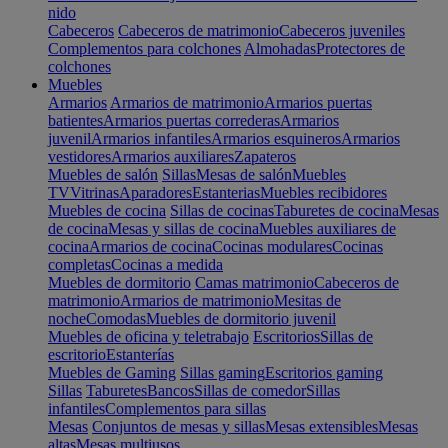
nido
Cabeceros
Cabeceros de matrimonio
Cabeceros juveniles
Complementos para colchones
Almohadas
Protectores de
colchones
Muebles
Armarios
Armarios de matrimonio
Armarios puertas
batientes
Armarios puertas correderas
Armarios
juvenil
Armarios infantiles
Armarios esquineros
Armarios
vestidores
Armarios auxiliares
Zapateros
Muebles de salón
Sillas
Mesas de salón
Muebles
TV
Vitrinas
Aparadores
Estanterias
Muebles recibidores
Muebles de cocina
Sillas de cocinas
Taburetes de cocina
Mesas
de cocina
Mesas y sillas de cocina
Muebles auxiliares de
cocina
Armarios de cocina
Cocinas modulares
Cocinas
completas
Cocinas a medida
Muebles de dormitorio
Camas matrimonio
Cabeceros de
matrimonio
Armarios de matrimonio
Mesitas de
noche
Comodas
Muebles de dormitorio juvenil
Muebles de oficina y teletrabajo
Escritorios
Sillas de
escritorio
Estanterías
Muebles de Gaming
Sillas gaming
Escritorios gaming
Sillas
Taburetes
Bancos
Sillas de comedor
Sillas
infantiles
Complementos para sillas
Mesas
Conjuntos de mesas y sillas
Mesas extensibles
Mesas
altas
Mesas multiusos