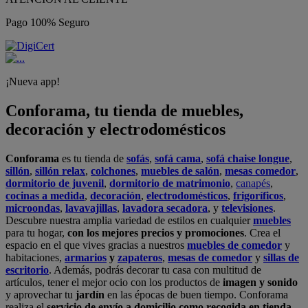
Pago 100% Seguro
¡Nueva app!
Conforama, tu tienda de muebles,
decoración y electrodomésticos
Conforama
es tu tienda de
sofás
,
sofá cama
,
sofá chaise longue
,
sillón
,
sillón relax
,
colchones
,
muebles de salón
,
mesas comedor
,
dormitorio de juvenil
,
dormitorio de matrimonio
,
canapés
,
cocinas a medida
,
decoración
,
electrodomésticos
,
frigoríficos
,
microondas
,
lavavajillas
,
lavadora secadora
, y
televisiones
.
Descubre nuestra amplia variedad de estilos en cualquier
muebles
para tu hogar,
con los mejores precios y promociones
. Crea el
espacio en el que vives gracias a nuestros
muebles de comedor
y
habitaciones,
armarios
y
zapateros
,
mesas de comedor
y
sillas de
escritorio
. Además, podrás decorar tu casa con multitud de
artículos, tener el mejor ocio con los productos de
imagen y sonido
y aprovechar tu
jardín
en las épocas de buen tiempo. Conforama
realiza el
servicio de envío a domicilio como recogida en tienda.