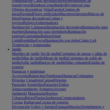
Organización
Cajas decorativas
Percheros
Burros de
ropa
Joyeros
Biombos
Cestas
Baúles
Revisteros
Cajas
Objetos decorativos
Velas
Faroles
Centros de
mesa
Navidad
Flores artificiales
Maceteros
Jarrones
Marcos de
fotos
Figuras decorativas
Cajitas y
joyeros
Relojes
Ambientadores
Iluminación
Lámparas
Iluminación decorativa
Iluminación para
muebles
Iluminación para dormitorio
Iluminación
exterior
Guirnaldas
Balizas
Smart
Light
Bombillas
Focos
Iluminación con rieles
Cintas Led
Tendencias y temporadas
Jardín
Muebles de jardín
Set de jardín
Conjuntos de mesas y sillas de
jardín
Sillas de jardín
Mesas de jardín
Conjuntos de sofás de
jardín
Sofás jardín
Bancos de jardín
Sillas colgantes
Estufas de
exterior
Hamacas y tumbonas
Accesorios
Balancines
Tumbonas
Hamacas
Columpios
Pérgolas
Cenadores
Carpas
Pérgolas
Parasoles
Sombrillas
Parasoles
Toldos
Almacenamiento
Armarios
Arcones
Jardinería
Maquinaria
Huertos
Urbanos
Riego
Plantas
Jardineras
Compostadores
Cocina
Barbacoas
Cocina de exterior
Decoración
Grifos y fuentes
Estatuas
Macetas
Termómetros y