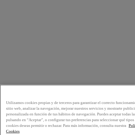
Utilizamos cookies propias y de terceros para garantizar el correcto funcionami
sitio web, analizar la navegación, mejorar nuestros servicios y mostrarte public
personalizada en función de tus hábitos de navegación. Puedes aceptar todas la
pulsando en “Aceptar”, o configurar tus preferencias para seleccionar qué tipos
cookies deseas permitir o rechazar. Para más información, consulta nuestra
Pol
Cookies