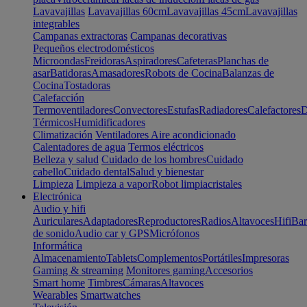
Lavavajillas
Lavavajillas 60cm
Lavavajillas 45cm
Lavavajillas
integrables
Campanas extractoras
Campanas decorativas
Pequeños electrodomésticos
Microondas
Freidoras
Aspiradores
Cafeteras
Planchas de
asar
Batidoras
Amasadores
Robots de Cocina
Balanzas de
Cocina
Tostadoras
Calefacción
Termoventiladores
Convectores
Estufas
Radiadores
Calefactores
D
Térmicos
Humidificadores
Climatización
Ventiladores
Aire acondicionado
Calentadores de agua
Termos eléctricos
Belleza y salud
Cuidado de los hombres
Cuidado
cabello
Cuidado dental
Salud y bienestar
Limpieza
Limpieza a vapor
Robot limpiacristales
Electrónica
Audio y hifi
Auriculares
Adaptadores
Reproductores
Radios
Altavoces
Hifi
Bar
de sonido
Audio car y GPS
Micrófonos
Informática
Almacenamiento
Tablets
Complementos
Portátiles
Impresoras
Gaming & streaming
Monitores gaming
Accesorios
Smart home
Timbres
Cámaras
Altavoces
Wearables
Smartwatches