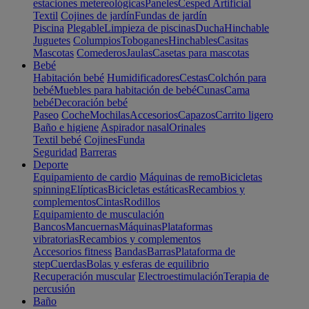
estaciones metereológicas
Paneles
Cesped Artificial
Textil
Cojines de jardín
Fundas de jardín
Piscina
Plegable
Limpieza de piscinas
Ducha
Hinchable
Juguetes
Columpios
Toboganes
Hinchables
Casitas
Mascotas
Comederos
Jaulas
Casetas para mascotas
Bebé
Habitación bebé
Humidificadores
Cestas
Colchón para
bebé
Muebles para habitación de bebé
Cunas
Cama
bebé
Decoración bebé
Paseo
Coche
Mochilas
Accesorios
Capazos
Carrito ligero
Baño e higiene
Aspirador nasal
Orinales
Textil bebé
Cojines
Funda
Seguridad
Barreras
Deporte
Equipamiento de cardio
Máquinas de remo
Bicicletas
spinning
Elípticas
Bicicletas estáticas
Recambios y
complementos
Cintas
Rodillos
Equipamiento de musculación
Bancos
Mancuernas
Máquinas
Plataformas
vibratorias
Recambios y complementos
Accesorios fitness
Bandas
Barras
Plataforma de
step
Cuerdas
Bolas y esferas de equilibrio
Recuperación muscular
Electroestimulación
Terapia de
percusión
Baño