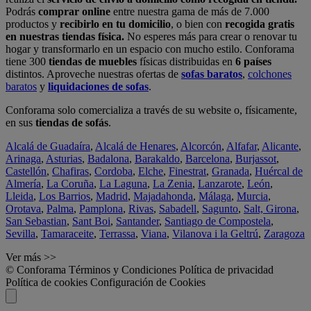
Podrás
comprar online
entre nuestra gama de más de 7.000
productos y
recibirlo en tu domicilio
, o bien con
recogida gratis
en nuestras tiendas física.
No esperes más para crear o renovar tu
hogar y transformarlo en un espacio con mucho estilo. Conforama
tiene 300
tiendas de muebles
físicas distribuidas en
6 países
distintos. Aproveche nuestras ofertas de
sofas baratos
,
colchones
baratos
y
liquidaciones de sofas
.
Conforama solo comercializa a través de su website o, físicamente,
en sus
tiendas de sofás
.
Alcalá de Guadaíra
,
Alcalá de Henares
,
Alcorcón
,
Alfafar
,
Alicante
,
Arinaga
,
Asturias
,
Badalona
,
Barakaldo
,
Barcelona
,
Burjassot
,
Castellón
,
Chafiras
,
Cordoba
,
Elche
,
Finestrat
,
Granada
,
Huércal de
Almería
,
La Coruña
,
La Laguna
,
La Zenia
,
Lanzarote
,
León
,
Lleida
,
Los Barrios
,
Madrid
,
Majadahonda
,
Málaga
,
Murcia
,
Orotava
,
Palma
,
Pamplona
,
Rivas
,
Sabadell
,
Sagunto
,
Salt, Girona
,
San Sebastian
,
Sant Boi
,
Santander
,
Santiago de Compostela
,
Sevilla
,
Tamaraceite
,
Terrassa
,
Viana
,
Vilanova i la Geltrú
,
Zaragoza
Ver más >>
© Conforama
Términos y Condiciones
Política de privacidad
Política de cookies
Configuración de Cookies