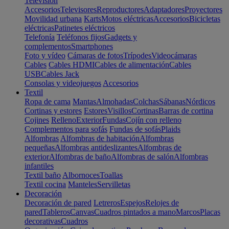
Televisión
Accesorios
Televisores
Reproductores
Adaptadores
Proyectores
Movilidad urbana
Karts
Motos eléctricas
Accesorios
Bicicletas
eléctricas
Patinetes eléctricos
Telefonía
Teléfonos fijos
Gadgets y
complementos
Smartphones
Foto y vídeo
Cámaras de fotos
Trípodes
Videocámaras
Cables
Cables HDMI
Cables de alimentación
Cables
USB
Cables Jack
Consolas y videojuegos
Accesorios
Textil
Ropa de cama
Mantas
Almohadas
Colchas
Sábanas
Nórdicos
Cortinas y estores
Estores
Visillos
Cortinas
Barras de cortina
Cojines
Relleno
Exterior
Fundas
Cojín con relleno
Complementos para sofás
Fundas de sofás
Plaids
Alfombras
Alfombras de habitación
Alfombras
pequeñas
Alfombras antideslizantes
Alfombras de
exterior
Alfombras de baño
Alfombras de salón
Alfombras
infantiles
Textil baño
Albornoces
Toallas
Textil cocina
Manteles
Servilletas
Decoración
Decoración de pared
Letreros
Espejos
Relojes de
pared
Tableros
Canvas
Cuadros pintados a mano
Marcos
Placas
decorativas
Cuadros