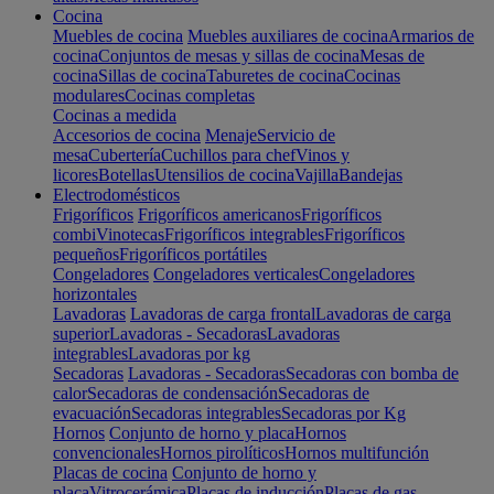
Cocina
Muebles de cocina
Muebles auxiliares de cocina
Armarios de
cocina
Conjuntos de mesas y sillas de cocina
Mesas de
cocina
Sillas de cocina
Taburetes de cocina
Cocinas
modulares
Cocinas completas
Cocinas a medida
Accesorios de cocina
Menaje
Servicio de
mesa
Cubertería
Cuchillos para chef
Vinos y
licores
Botellas
Utensilios de cocina
Vajilla
Bandejas
Electrodomésticos
Frigoríficos
Frigoríficos americanos
Frigoríficos
combi
Vinotecas
Frigoríficos integrables
Frigoríficos
pequeños
Frigoríficos portátiles
Congeladores
Congeladores verticales
Congeladores
horizontales
Lavadoras
Lavadoras de carga frontal
Lavadoras de carga
superior
Lavadoras - Secadoras
Lavadoras
integrables
Lavadoras por kg
Secadoras
Lavadoras - Secadoras
Secadoras con bomba de
calor
Secadoras de condensación
Secadoras de
evacuación
Secadoras integrables
Secadoras por Kg
Hornos
Conjunto de horno y placa
Hornos
convencionales
Hornos pirolíticos
Hornos multifunción
Placas de cocina
Conjunto de horno y
placa
Vitrocerámica
Placas de inducción
Placas de gas