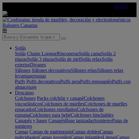
🔵Cambia tu electro con
-10% EXTRA
de descuento ☑️
AQUÍ
Baleares
Canarias
Sofás
Sofás
Chaise Longue
Rinconeras
Sofás cama
Sofás 2
plazas
Sofás 3 plazas
Sofás de piel
Sofás relax
Sofás
exterior
Divanes
Sillones
Sillones decorativos
Sillones relax
Sillones relax
levantapersonas
Puffs
Puffs decorativos
Puffs pera
Puffs reposapiés
Puffs con
almacenaje
Descanso
Colchones
Packs colchón y canapé
Colchones
viscoelásticos
Colchones de muelles
Colchones de muelles
ensacados
Colchones enrollados
Colchones de
espuma
Colchones para bebé
Colchones hinchables
Canapés y bases
Canapés
Base tapizadas
Somieres
Patas de
somieres
Camas
Camas de matrimonio
Camas dobles
Camas
individuales
Camas juveniles
Camas infantiles
Literas
Camas