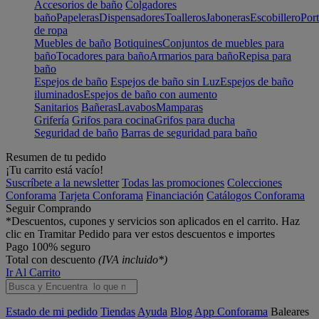
Accesorios de baño
Colgadores
baño
Papeleras
Dispensadores
Toalleros
Jaboneras
Escobillero
Port
de ropa
Muebles de baño
Botiquines
Conjuntos de muebles para
baño
Tocadores para baño
Armarios para baño
Repisa para
baño
Espejos de baño
Espejos de baño sin Luz
Espejos de baño
iluminados
Espejos de baño con aumento
Sanitarios
Bañeras
Lavabos
Mamparas
Grifería
Grifos para cocina
Grifos para ducha
Seguridad de baño
Barras de seguridad para baño
Resumen de tu pedido
¡Tu carrito está vacío!
Suscríbete a la newsletter
Todas las promociones
Colecciones
Conforama
Tarjeta Conforama
Financiación
Catálogos Conforama
Seguir Comprando
*Descuentos, cupones y servicios son aplicados en el carrito. Haz
clic en Tramitar Pedido para ver estos descuentos e importes
Pago 100% seguro
Total con descuento
(IVA incluido*)
Ir Al Carrito
Estado de mi pedido
Tiendas
Ayuda
Blog
App Conforama
Baleares