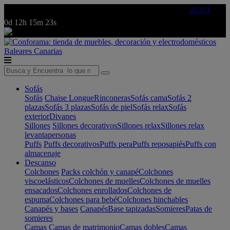
🔵Cambia tu electro con
-10% EXTRA
de descuento ☑️
AQUÍ
0d
12h
15m
23s
Baleares
Canarias
Sofás
Sofás
Chaise Longue
Rinconeras
Sofás cama
Sofás 2
plazas
Sofás 3 plazas
Sofás de piel
Sofás relax
Sofás
exterior
Divanes
Sillones
Sillones decorativos
Sillones relax
Sillones relax
levantapersonas
Puffs
Puffs decorativos
Puffs pera
Puffs reposapiés
Puffs con
almacenaje
Descanso
Colchones
Packs colchón y canapé
Colchones
viscoelásticos
Colchones de muelles
Colchones de muelles
ensacados
Colchones enrollados
Colchones de
espuma
Colchones para bebé
Colchones hinchables
Canapés y bases
Canapés
Base tapizadas
Somieres
Patas de
somieres
Camas
Camas de matrimonio
Camas dobles
Camas