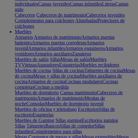
individuales
Camas juveniles
Camas infantiles
Literas
Camas
nido
Cabeceros
Cabeceros de matrimonio
Cabeceros juveniles
Complementos para colchones
Almohadas
Protectores de
colchones
Muebles
Armarios
Armarios de matrimonio
Armarios puertas
batientes
Armarios puertas correderas
Armarios
juvenil
Armarios infantiles
Armarios esquineros
Armarios
vestidores
Armarios auxiliares
Zapateros
Muebles de salón
Sillas
Mesas de salón
Muebles
TV
Vitrinas
Aparadores
Estanterias
Muebles recibidores
Muebles de cocina
Sillas de cocinas
Taburetes de cocina
Mesas
de cocina
Mesas y sillas de cocina
Muebles auxiliares de
cocina
Armarios de cocina
Cocinas modulares
Cocinas
completas
Cocinas a medida
Muebles de dormitorio
Camas matrimonio
Cabeceros de
matrimonio
Armarios de matrimonio
Mesitas de
noche
Comodas
Muebles de dormitorio juvenil
Muebles de oficina y teletrabajo
Escritorios
Sillas de
escritorio
Estanterías
Muebles de Gaming
Sillas gaming
Escritorios gaming
Sillas
Taburetes
Bancos
Sillas de comedor
Sillas
infantiles
Complementos para sillas
Mesas
Conjuntos de mesas y sillas
Mesas extensibles
Mesas