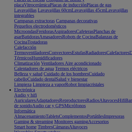
placa
Vitrocerámica
Placas de inducción
Placas de gas
Lavavajillas
Lavavajillas 60cm
Lavavajillas 45cm
Lavavajillas
integrables
Campanas extractoras
Campanas decorativas
Pequeños electrodomésticos
Microondas
Freidoras
Aspiradores
Cafeteras
Planchas de
asar
Batidoras
Amasadores
Robots de Cocina
Balanzas de
Cocina
Tostadoras
Calefacción
Termoventiladores
Convectores
Estufas
Radiadores
Calefactores
D
Térmicos
Humidificadores
Climatización
Ventiladores
Aire acondicionado
Calentadores de agua
Termos eléctricos
Belleza y salud
Cuidado de los hombres
Cuidado
cabello
Cuidado dental
Salud y bienestar
Limpieza
Limpieza a vapor
Robot limpiacristales
Electrónica
Audio y hifi
Auriculares
Adaptadores
Reproductores
Radios
Altavoces
Hifi
Bar
de sonido
Audio car y GPS
Micrófonos
Informática
Almacenamiento
Tablets
Complementos
Portátiles
Impresoras
Gaming & streaming
Monitores gaming
Accesorios
Smart home
Timbres
Cámaras
Altavoces