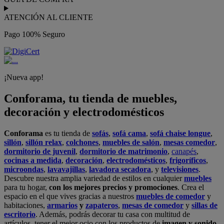
ATENCIÓN AL CLIENTE
Pago 100% Seguro
¡Nueva app!
Conforama, tu tienda de muebles,
decoración y electrodomésticos
Conforama
es tu tienda de
sofás
,
sofá cama
,
sofá chaise longue
,
sillón
,
sillón relax
,
colchones
,
muebles de salón
,
mesas comedor
,
dormitorio de juvenil
,
dormitorio de matrimonio
,
canapés
,
cocinas a medida
,
decoración
,
electrodomésticos
,
frigoríficos
,
microondas
,
lavavajillas
,
lavadora secadora
, y
televisiones
.
Descubre nuestra amplia variedad de estilos en cualquier
muebles
para tu hogar,
con los mejores precios y promociones
. Crea el
espacio en el que vives gracias a nuestros
muebles de comedor
y
habitaciones,
armarios
y
zapateros
,
mesas de comedor
y
sillas de
escritorio
. Además, podrás decorar tu casa con multitud de
artículos, tener el mejor ocio con los productos de
imagen y sonido