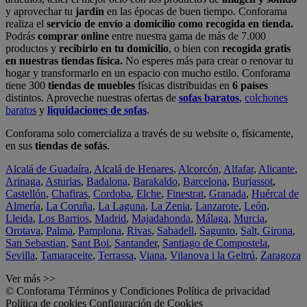
y aprovechar tu
jardín
en las épocas de buen tiempo. Conforama
realiza el
servicio de envío a domicilio como recogida en tienda.
Podrás
comprar online
entre nuestra gama de más de 7.000
productos y
recibirlo en tu domicilio
, o bien con
recogida gratis
en nuestras tiendas física.
No esperes más para crear o renovar tu
hogar y transformarlo en un espacio con mucho estilo. Conforama
tiene 300
tiendas de muebles
físicas distribuidas en
6 países
distintos. Aproveche nuestras ofertas de
sofas baratos
,
colchones
baratos
y
liquidaciones de sofas
.
Conforama solo comercializa a través de su website o, físicamente,
en sus
tiendas de sofás
.
Alcalá de Guadaíra
,
Alcalá de Henares
,
Alcorcón
,
Alfafar
,
Alicante
,
Arinaga
,
Asturias
,
Badalona
,
Barakaldo
,
Barcelona
,
Burjassot
,
Castellón
,
Chafiras
,
Cordoba
,
Elche
,
Finestrat
,
Granada
,
Huércal de
Almería
,
La Coruña
,
La Laguna
,
La Zenia
,
Lanzarote
,
León
,
Lleida
,
Los Barrios
,
Madrid
,
Majadahonda
,
Málaga
,
Murcia
,
Orotava
,
Palma
,
Pamplona
,
Rivas
,
Sabadell
,
Sagunto
,
Salt, Girona
,
San Sebastian
,
Sant Boi
,
Santander
,
Santiago de Compostela
,
Sevilla
,
Tamaraceite
,
Terrassa
,
Viana
,
Vilanova i la Geltrú
,
Zaragoza
Ver más >>
© Conforama
Términos y Condiciones
Política de privacidad
Política de cookies
Configuración de Cookies