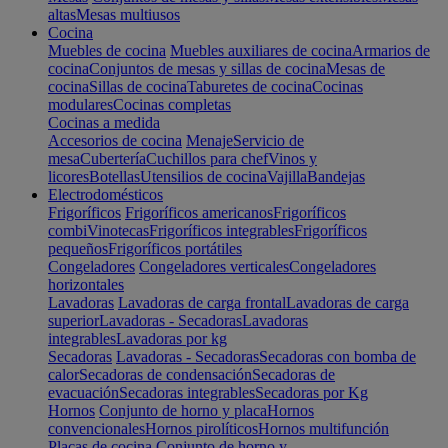
altas
Mesas multiusos
Cocina
Muebles de cocina
Muebles auxiliares de cocina
Armarios de
cocina
Conjuntos de mesas y sillas de cocina
Mesas de
cocina
Sillas de cocina
Taburetes de cocina
Cocinas
modulares
Cocinas completas
Cocinas a medida
Accesorios de cocina
Menaje
Servicio de
mesa
Cubertería
Cuchillos para chef
Vinos y
licores
Botellas
Utensilios de cocina
Vajilla
Bandejas
Electrodomésticos
Frigoríficos
Frigoríficos americanos
Frigoríficos
combi
Vinotecas
Frigoríficos integrables
Frigoríficos
pequeños
Frigoríficos portátiles
Congeladores
Congeladores verticales
Congeladores
horizontales
Lavadoras
Lavadoras de carga frontal
Lavadoras de carga
superior
Lavadoras - Secadoras
Lavadoras
integrables
Lavadoras por kg
Secadoras
Lavadoras - Secadoras
Secadoras con bomba de
calor
Secadoras de condensación
Secadoras de
evacuación
Secadoras integrables
Secadoras por Kg
Hornos
Conjunto de horno y placa
Hornos
convencionales
Hornos pirolíticos
Hornos multifunción
Placas de cocina
Conjunto de horno y