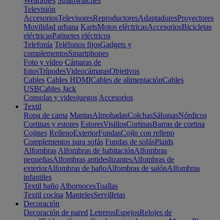
Wearables
Smartwatches
Televisión
Accesorios
Televisores
Reproductores
Adaptadores
Proyectores
Movilidad urbana
Karts
Motos eléctricas
Accesorios
Bicicletas
eléctricas
Patinetes eléctricos
Telefonía
Teléfonos fijos
Gadgets y
complementos
Smartphones
Foto y vídeo
Cámaras de
fotos
Trípodes
Videocámaras
Objetivos
Cables
Cables HDMI
Cables de alimentación
Cables
USB
Cables Jack
Consolas y videojuegos
Accesorios
Textil
Ropa de cama
Mantas
Almohadas
Colchas
Sábanas
Nórdicos
Cortinas y estores
Estores
Visillos
Cortinas
Barras de cortina
Cojines
Relleno
Exterior
Fundas
Cojín con relleno
Complementos para sofás
Fundas de sofás
Plaids
Alfombras
Alfombras de habitación
Alfombras
pequeñas
Alfombras antideslizantes
Alfombras de
exterior
Alfombras de baño
Alfombras de salón
Alfombras
infantiles
Textil baño
Albornoces
Toallas
Textil cocina
Manteles
Servilletas
Decoración
Decoración de pared
Letreros
Espejos
Relojes de