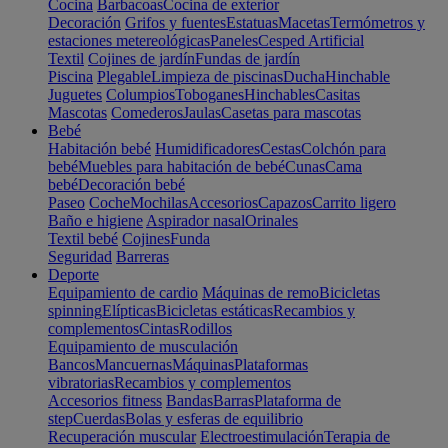
Cocina
Barbacoas
Cocina de exterior
Decoración
Grifos y fuentes
Estatuas
Macetas
Termómetros y
estaciones metereológicas
Paneles
Cesped Artificial
Textil
Cojines de jardín
Fundas de jardín
Piscina
Plegable
Limpieza de piscinas
Ducha
Hinchable
Juguetes
Columpios
Toboganes
Hinchables
Casitas
Mascotas
Comederos
Jaulas
Casetas para mascotas
Bebé
Habitación bebé
Humidificadores
Cestas
Colchón para
bebé
Muebles para habitación de bebé
Cunas
Cama
bebé
Decoración bebé
Paseo
Coche
Mochilas
Accesorios
Capazos
Carrito ligero
Baño e higiene
Aspirador nasal
Orinales
Textil bebé
Cojines
Funda
Seguridad
Barreras
Deporte
Equipamiento de cardio
Máquinas de remo
Bicicletas
spinning
Elípticas
Bicicletas estáticas
Recambios y
complementos
Cintas
Rodillos
Equipamiento de musculación
Bancos
Mancuernas
Máquinas
Plataformas
vibratorias
Recambios y complementos
Accesorios fitness
Bandas
Barras
Plataforma de
step
Cuerdas
Bolas y esferas de equilibrio
Recuperación muscular
Electroestimulación
Terapia de