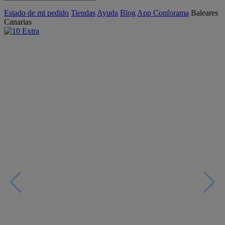
Estado de mi pedido
Tiendas
Ayuda
Blog
App Conforama
Baleares
Canarias