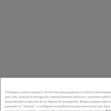
Utilizamos cookies propias y de terceros para garantizar el correcto funcionami
sitio web, analizar la navegación, mejorar nuestros servicios y mostrarte public
personalizada en función de tus hábitos de navegación. Puedes aceptar todas la
pulsando en “Aceptar”, o configurar tus preferencias para seleccionar qué tipos
cookies deseas permitir o rechazar. Para más información, consulta nuestra
Pol