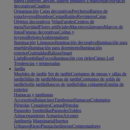
pared
Tableros
Canvas
Cuadros pintados a mano
Marcos
Placas
decorativas
Cuadros
Organización
Cajas decorativas
Percheros
Burros de
ropa
Joyeros
Biombos
Cestas
Baúles
Revisteros
Cajas
Objetos decorativos
Velas
Faroles
Centros de
mesa
Navidad
Flores artificiales
Maceteros
Jarrones
Marcos de
fotos
Figuras decorativas
Cajitas y
joyeros
Relojes
Ambientadores
Iluminación
Lámparas
Iluminación decorativa
Iluminación para
muebles
Iluminación para dormitorio
Iluminación
exterior
Guirnaldas
Balizas
Smart
Light
Bombillas
Focos
Iluminación con rieles
Cintas Led
Tendencias y temporadas
Jardín
Muebles de jardín
Set de jardín
Conjuntos de mesas y sillas de
jardín
Sillas de jardín
Mesas de jardín
Conjuntos de sofás de
jardín
Sofás jardín
Bancos de jardín
Sillas colgantes
Estufas de
exterior
Hamacas y tumbonas
Accesorios
Balancines
Tumbonas
Hamacas
Columpios
Pérgolas
Cenadores
Carpas
Pérgolas
Parasoles
Sombrillas
Parasoles
Toldos
Almacenamiento
Armarios
Arcones
Jardinería
Maquinaria
Huertos
Urbanos
Riego
Plantas
Jardineras
Compostadores