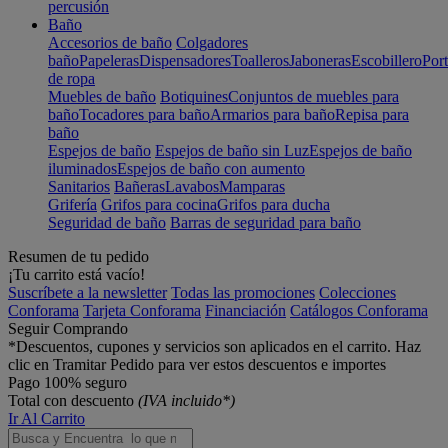
percusión
Baño
Accesorios de baño
Colgadores
baño
Papeleras
Dispensadores
Toalleros
Jaboneras
Escobillero
Port
de ropa
Muebles de baño
Botiquines
Conjuntos de muebles para
baño
Tocadores para baño
Armarios para baño
Repisa para
baño
Espejos de baño
Espejos de baño sin Luz
Espejos de baño
iluminados
Espejos de baño con aumento
Sanitarios
Bañeras
Lavabos
Mamparas
Grifería
Grifos para cocina
Grifos para ducha
Seguridad de baño
Barras de seguridad para baño
Resumen de tu pedido
¡Tu carrito está vacío!
Suscríbete a la newsletter
Todas las promociones
Colecciones
Conforama
Tarjeta Conforama
Financiación
Catálogos Conforama
Seguir Comprando
*Descuentos, cupones y servicios son aplicados en el carrito. Haz
clic en Tramitar Pedido para ver estos descuentos e importes
Pago 100% seguro
Total con descuento
(IVA incluido*)
Ir Al Carrito