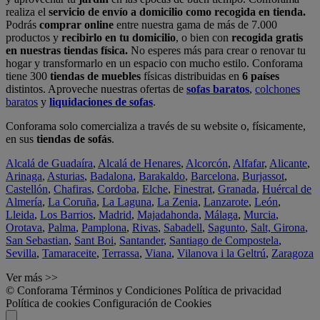
realiza el
servicio de envío a domicilio como recogida en tienda.
Podrás
comprar online
entre nuestra gama de más de 7.000
productos y
recibirlo en tu domicilio
, o bien con
recogida gratis
en nuestras tiendas física.
No esperes más para crear o renovar tu
hogar y transformarlo en un espacio con mucho estilo. Conforama
tiene 300
tiendas de muebles
físicas distribuidas en
6 países
distintos. Aproveche nuestras ofertas de
sofas baratos
,
colchones
baratos
y
liquidaciones de sofas
.
Conforama solo comercializa a través de su website o, físicamente,
en sus
tiendas de sofás
.
Alcalá de Guadaíra
,
Alcalá de Henares
,
Alcorcón
,
Alfafar
,
Alicante
,
Arinaga
,
Asturias
,
Badalona
,
Barakaldo
,
Barcelona
,
Burjassot
,
Castellón
,
Chafiras
,
Cordoba
,
Elche
,
Finestrat
,
Granada
,
Huércal de
Almería
,
La Coruña
,
La Laguna
,
La Zenia
,
Lanzarote
,
León
,
Lleida
,
Los Barrios
,
Madrid
,
Majadahonda
,
Málaga
,
Murcia
,
Orotava
,
Palma
,
Pamplona
,
Rivas
,
Sabadell
,
Sagunto
,
Salt, Girona
,
San Sebastian
,
Sant Boi
,
Santander
,
Santiago de Compostela
,
Sevilla
,
Tamaraceite
,
Terrassa
,
Viana
,
Vilanova i la Geltrú
,
Zaragoza
Ver más >>
© Conforama
Términos y Condiciones
Política de privacidad
Política de cookies
Configuración de Cookies