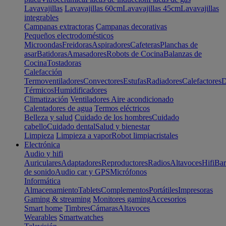
Lavavajillas
Lavavajillas 60cm
Lavavajillas 45cm
Lavavajillas
integrables
Campanas extractoras
Campanas decorativas
Pequeños electrodomésticos
Microondas
Freidoras
Aspiradores
Cafeteras
Planchas de
asar
Batidoras
Amasadores
Robots de Cocina
Balanzas de
Cocina
Tostadoras
Calefacción
Termoventiladores
Convectores
Estufas
Radiadores
Calefactores
D
Térmicos
Humidificadores
Climatización
Ventiladores
Aire acondicionado
Calentadores de agua
Termos eléctricos
Belleza y salud
Cuidado de los hombres
Cuidado
cabello
Cuidado dental
Salud y bienestar
Limpieza
Limpieza a vapor
Robot limpiacristales
Electrónica
Audio y hifi
Auriculares
Adaptadores
Reproductores
Radios
Altavoces
Hifi
Bar
de sonido
Audio car y GPS
Micrófonos
Informática
Almacenamiento
Tablets
Complementos
Portátiles
Impresoras
Gaming & streaming
Monitores gaming
Accesorios
Smart home
Timbres
Cámaras
Altavoces
Wearables
Smartwatches