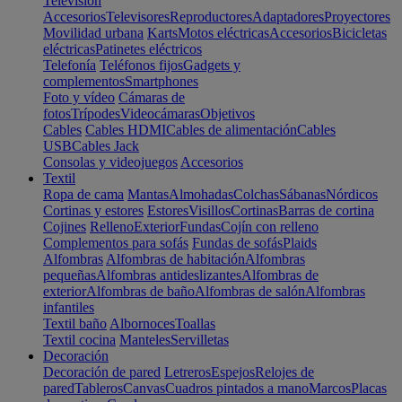
Televisión
Accesorios
Televisores
Reproductores
Adaptadores
Proyectores
Movilidad urbana
Karts
Motos eléctricas
Accesorios
Bicicletas
eléctricas
Patinetes eléctricos
Telefonía
Teléfonos fijos
Gadgets y
complementos
Smartphones
Foto y vídeo
Cámaras de
fotos
Trípodes
Videocámaras
Objetivos
Cables
Cables HDMI
Cables de alimentación
Cables
USB
Cables Jack
Consolas y videojuegos
Accesorios
Textil
Ropa de cama
Mantas
Almohadas
Colchas
Sábanas
Nórdicos
Cortinas y estores
Estores
Visillos
Cortinas
Barras de cortina
Cojines
Relleno
Exterior
Fundas
Cojín con relleno
Complementos para sofás
Fundas de sofás
Plaids
Alfombras
Alfombras de habitación
Alfombras
pequeñas
Alfombras antideslizantes
Alfombras de
exterior
Alfombras de baño
Alfombras de salón
Alfombras
infantiles
Textil baño
Albornoces
Toallas
Textil cocina
Manteles
Servilletas
Decoración
Decoración de pared
Letreros
Espejos
Relojes de
pared
Tableros
Canvas
Cuadros pintados a mano
Marcos
Placas