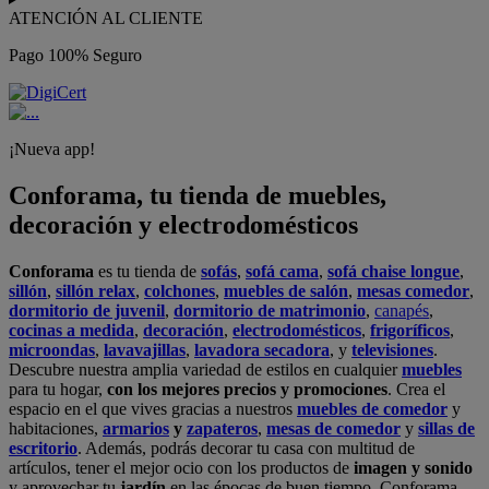
ATENCIÓN AL CLIENTE
Pago 100% Seguro
¡Nueva app!
Conforama, tu tienda de muebles,
decoración y electrodomésticos
Conforama
es tu tienda de
sofás
,
sofá cama
,
sofá chaise longue
,
sillón
,
sillón relax
,
colchones
,
muebles de salón
,
mesas comedor
,
dormitorio de juvenil
,
dormitorio de matrimonio
,
canapés
,
cocinas a medida
,
decoración
,
electrodomésticos
,
frigoríficos
,
microondas
,
lavavajillas
,
lavadora secadora
, y
televisiones
.
Descubre nuestra amplia variedad de estilos en cualquier
muebles
para tu hogar,
con los mejores precios y promociones
. Crea el
espacio en el que vives gracias a nuestros
muebles de comedor
y
habitaciones,
armarios
y
zapateros
,
mesas de comedor
y
sillas de
escritorio
. Además, podrás decorar tu casa con multitud de
artículos, tener el mejor ocio con los productos de
imagen y sonido
y aprovechar tu
jardín
en las épocas de buen tiempo. Conforama