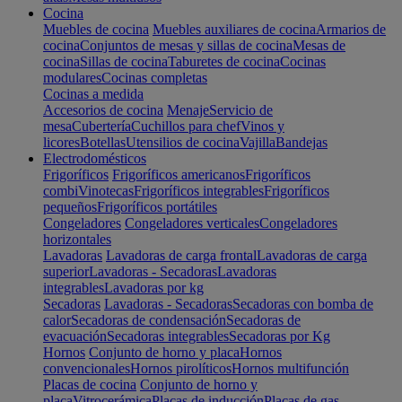
Cocina
Muebles de cocina
Muebles auxiliares de cocina
Armarios de
cocina
Conjuntos de mesas y sillas de cocina
Mesas de
cocina
Sillas de cocina
Taburetes de cocina
Cocinas
modulares
Cocinas completas
Cocinas a medida
Accesorios de cocina
Menaje
Servicio de
mesa
Cubertería
Cuchillos para chef
Vinos y
licores
Botellas
Utensilios de cocina
Vajilla
Bandejas
Electrodomésticos
Frigoríficos
Frigoríficos americanos
Frigoríficos
combi
Vinotecas
Frigoríficos integrables
Frigoríficos
pequeños
Frigoríficos portátiles
Congeladores
Congeladores verticales
Congeladores
horizontales
Lavadoras
Lavadoras de carga frontal
Lavadoras de carga
superior
Lavadoras - Secadoras
Lavadoras
integrables
Lavadoras por kg
Secadoras
Lavadoras - Secadoras
Secadoras con bomba de
calor
Secadoras de condensación
Secadoras de
evacuación
Secadoras integrables
Secadoras por Kg
Hornos
Conjunto de horno y placa
Hornos
convencionales
Hornos pirolíticos
Hornos multifunción
Placas de cocina
Conjunto de horno y
placa
Vitrocerámica
Placas de inducción
Placas de gas