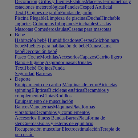
Decoración
Grifos y fuentes
Estatuas
Macetas
Termómetros y
estaciones metereológicas
Paneles
Cesped Artificial
Textil
Cojines de jardín
Fundas de jardín
Piscina
Plegable
Limpieza de piscinas
Ducha
Hinchable
Juguetes
Columpios
Toboganes
Hinchables
Casitas
Mascotas
Comederos
Jaulas
Casetas para mascotas
Bebé
Habitación bebé
Humidificadores
Cestas
Colchón para
bebé
Muebles para habitación de bebé
Cunas
Cama
bebé
Decoración bebé
Paseo
Coche
Mochilas
Accesorios
Capazos
Carrito ligero
Baño e higiene
Aspirador nasal
Orinales
Textil bebé
Cojines
Funda
Seguridad
Barreras
Deporte
Equipamiento de cardio
Máquinas de remo
Bicicletas
spinning
Elípticas
Bicicletas estáticas
Recambios y
complementos
Cintas
Rodillos
Equipamiento de musculación
Bancos
Mancuernas
Máquinas
Plataformas
vibratorias
Recambios y complementos
Accesorios fitness
Bandas
Barras
Plataforma de
step
Cuerdas
Bolas y esferas de equilibrio
Recuperación muscular
Electroestimulación
Terapia de
percusión