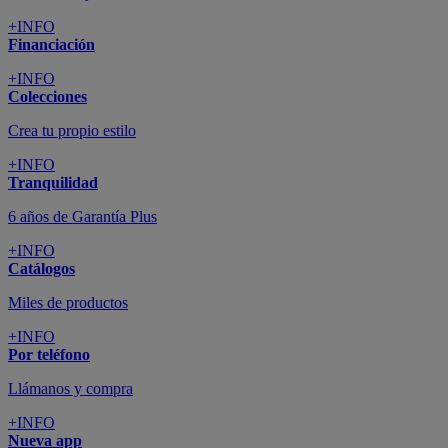
+INFO
Financiación
+INFO
Colecciones
Crea tu propio estilo
+INFO
Tranquilidad
6 años de Garantía Plus
+INFO
Catálogos
Miles de productos
+INFO
Por teléfono
Llámanos y compra
+INFO
Nueva app