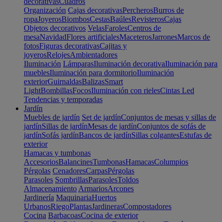
decorativas
Cuadros
Organización
Cajas decorativas
Percheros
Burros de
ropa
Joyeros
Biombos
Cestas
Baúles
Revisteros
Cajas
Objetos decorativos
Velas
Faroles
Centros de
mesa
Navidad
Flores artificiales
Maceteros
Jarrones
Marcos de
fotos
Figuras decorativas
Cajitas y
joyeros
Relojes
Ambientadores
Iluminación
Lámparas
Iluminación decorativa
Iluminación para
muebles
Iluminación para dormitorio
Iluminación
exterior
Guirnaldas
Balizas
Smart
Light
Bombillas
Focos
Iluminación con rieles
Cintas Led
Tendencias y temporadas
Jardín
Muebles de jardín
Set de jardín
Conjuntos de mesas y sillas de
jardín
Sillas de jardín
Mesas de jardín
Conjuntos de sofás de
jardín
Sofás jardín
Bancos de jardín
Sillas colgantes
Estufas de
exterior
Hamacas y tumbonas
Accesorios
Balancines
Tumbonas
Hamacas
Columpios
Pérgolas
Cenadores
Carpas
Pérgolas
Parasoles
Sombrillas
Parasoles
Toldos
Almacenamiento
Armarios
Arcones
Jardinería
Maquinaria
Huertos
Urbanos
Riego
Plantas
Jardineras
Compostadores
Cocina
Barbacoas
Cocina de exterior