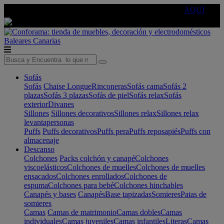
🔵Cambia tu electro con
-10% EXTRA
de descuento ☑️
AQUÍ
Baleares
Canarias
Sofás
Sofás
Chaise Longue
Rinconeras
Sofás cama
Sofás 2
plazas
Sofás 3 plazas
Sofás de piel
Sofás relax
Sofás
exterior
Divanes
Sillones
Sillones decorativos
Sillones relax
Sillones relax
levantapersonas
Puffs
Puffs decorativos
Puffs pera
Puffs reposapiés
Puffs con
almacenaje
Descanso
Colchones
Packs colchón y canapé
Colchones
viscoelásticos
Colchones de muelles
Colchones de muelles
ensacados
Colchones enrollados
Colchones de
espuma
Colchones para bebé
Colchones hinchables
Canapés y bases
Canapés
Base tapizadas
Somieres
Patas de
somieres
Camas
Camas de matrimonio
Camas dobles
Camas
individuales
Camas juveniles
Camas infantiles
Literas
Camas