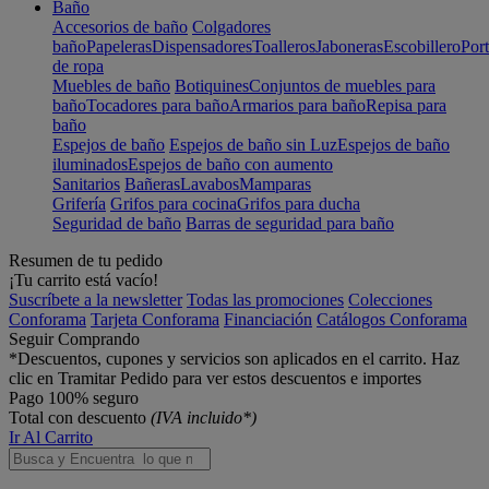
Baño
Accesorios de baño
Colgadores
baño
Papeleras
Dispensadores
Toalleros
Jaboneras
Escobillero
Port
de ropa
Muebles de baño
Botiquines
Conjuntos de muebles para
baño
Tocadores para baño
Armarios para baño
Repisa para
baño
Espejos de baño
Espejos de baño sin Luz
Espejos de baño
iluminados
Espejos de baño con aumento
Sanitarios
Bañeras
Lavabos
Mamparas
Grifería
Grifos para cocina
Grifos para ducha
Seguridad de baño
Barras de seguridad para baño
Resumen de tu pedido
¡Tu carrito está vacío!
Suscríbete a la newsletter
Todas las promociones
Colecciones
Conforama
Tarjeta Conforama
Financiación
Catálogos Conforama
Seguir Comprando
*Descuentos, cupones y servicios son aplicados en el carrito. Haz
clic en Tramitar Pedido para ver estos descuentos e importes
Pago 100% seguro
Total con descuento
(IVA incluido*)
Ir Al Carrito