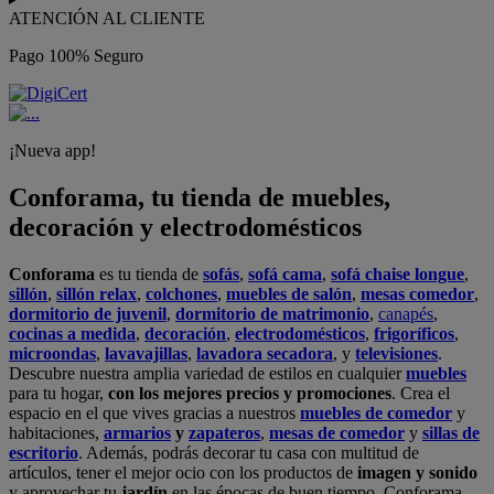
ATENCIÓN AL CLIENTE
Pago 100% Seguro
¡Nueva app!
Conforama, tu tienda de muebles,
decoración y electrodomésticos
Conforama
es tu tienda de
sofás
,
sofá cama
,
sofá chaise longue
,
sillón
,
sillón relax
,
colchones
,
muebles de salón
,
mesas comedor
,
dormitorio de juvenil
,
dormitorio de matrimonio
,
canapés
,
cocinas a medida
,
decoración
,
electrodomésticos
,
frigoríficos
,
microondas
,
lavavajillas
,
lavadora secadora
, y
televisiones
.
Descubre nuestra amplia variedad de estilos en cualquier
muebles
para tu hogar,
con los mejores precios y promociones
. Crea el
espacio en el que vives gracias a nuestros
muebles de comedor
y
habitaciones,
armarios
y
zapateros
,
mesas de comedor
y
sillas de
escritorio
. Además, podrás decorar tu casa con multitud de
artículos, tener el mejor ocio con los productos de
imagen y sonido
y aprovechar tu
jardín
en las épocas de buen tiempo. Conforama