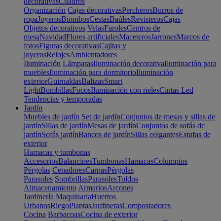
decorativas
Cuadros
Organización
Cajas decorativas
Percheros
Burros de
ropa
Joyeros
Biombos
Cestas
Baúles
Revisteros
Cajas
Objetos decorativos
Velas
Faroles
Centros de
mesa
Navidad
Flores artificiales
Maceteros
Jarrones
Marcos de
fotos
Figuras decorativas
Cajitas y
joyeros
Relojes
Ambientadores
Iluminación
Lámparas
Iluminación decorativa
Iluminación para
muebles
Iluminación para dormitorio
Iluminación
exterior
Guirnaldas
Balizas
Smart
Light
Bombillas
Focos
Iluminación con rieles
Cintas Led
Tendencias y temporadas
Jardín
Muebles de jardín
Set de jardín
Conjuntos de mesas y sillas de
jardín
Sillas de jardín
Mesas de jardín
Conjuntos de sofás de
jardín
Sofás jardín
Bancos de jardín
Sillas colgantes
Estufas de
exterior
Hamacas y tumbonas
Accesorios
Balancines
Tumbonas
Hamacas
Columpios
Pérgolas
Cenadores
Carpas
Pérgolas
Parasoles
Sombrillas
Parasoles
Toldos
Almacenamiento
Armarios
Arcones
Jardinería
Maquinaria
Huertos
Urbanos
Riego
Plantas
Jardineras
Compostadores
Cocina
Barbacoas
Cocina de exterior