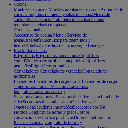
Cocina
Muebles de cocina
Muebles auxiliares de cocina
Armarios de
cocina
Conjuntos de mesas y sillas de cocina
Mesas de
cocina
Sillas de cocina
Taburetes de cocina
Cocinas
modulares
Cocinas completas
Cocinas a medida
Accesorios de cocina
Menaje
Servicio de
mesa
Cubertería
Cuchillos para chef
Vinos y
licores
Botellas
Utensilios de cocina
Vajilla
Bandejas
Electrodomésticos
Frigoríficos
Frigoríficos americanos
Frigoríficos
combi
Vinotecas
Frigoríficos integrables
Frigoríficos
pequeños
Frigoríficos portátiles
Congeladores
Congeladores verticales
Congeladores
horizontales
Lavadoras
Lavadoras de carga frontal
Lavadoras de carga
superior
Lavadoras - Secadoras
Lavadoras
integrables
Lavadoras por kg
Secadoras
Lavadoras - Secadoras
Secadoras con bomba de
calor
Secadoras de condensación
Secadoras de
evacuación
Secadoras integrables
Secadoras por Kg
Hornos
Conjunto de horno y placa
Hornos
convencionales
Hornos pirolíticos
Hornos multifunción
Placas de cocina
Conjunto de horno y
placa
Vitrocerámica
Placas de inducción
Placas de gas