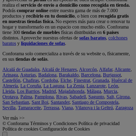
realiza el
servicio de envío a domicilio como recogida en tienda.
Podrás
comprar online
entre nuestra gama de más de 7.000
productos y
recibirlo en tu domicilio
, o bien con
recogida gratis
en nuestras tiendas física.
No esperes más para crear o renovar tu
hogar y transformarlo en un espacio con mucho estilo. Conforama
tiene 300
tiendas de muebles
físicas distribuidas en
6 países
distintos. Aproveche nuestras ofertas de
sofas baratos
,
colchones
baratos
y
liquidaciones de sofas
.
Conforama solo comercializa a través de su website o, físicamente,
en sus
tiendas de sofás
.
Alcalá de Guadaíra
,
Alcalá de Henares
,
Alcorcón
,
Alfafar
,
Alicante
,
Arinaga
,
Asturias
,
Badalona
,
Barakaldo
,
Barcelona
,
Burjassot
,
Castellón
,
Chafiras
,
Cordoba
,
Elche
,
Finestrat
,
Granada
,
Huércal de
Almería
,
La Coruña
,
La Laguna
,
La Zenia
,
Lanzarote
,
León
,
Lleida
,
Los Barrios
,
Madrid
,
Majadahonda
,
Málaga
,
Murcia
,
Orotava
,
Palma
,
Pamplona
,
Rivas
,
Sabadell
,
Sagunto
,
Salt, Girona
,
San Sebastian
,
Sant Boi
,
Santander
,
Santiago de Compostela
,
Sevilla
,
Tamaraceite
,
Terrassa
,
Viana
,
Vilanova i la Geltrú
,
Zaragoza
Ver más >>
© Conforama
Términos y Condiciones
Política de privacidad
Política de cookies
Configuración de Cookies