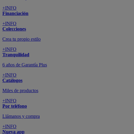
+INFO
Financiación
+INFO
Colecciones
Crea tu propio estilo
+INFO
Tranquilidad
6 años de Garantía Plus
+INFO
Catálogos
Miles de productos
+INFO
Por teléfono
Llámanos y compra
+INFO
Nueva app