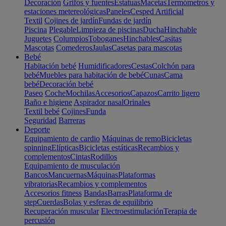
Decoración
Grifos y fuentes
Estatuas
Macetas
Termómetros y
estaciones metereológicas
Paneles
Cesped Artificial
Textil
Cojines de jardín
Fundas de jardín
Piscina
Plegable
Limpieza de piscinas
Ducha
Hinchable
Juguetes
Columpios
Toboganes
Hinchables
Casitas
Mascotas
Comederos
Jaulas
Casetas para mascotas
Bebé
Habitación bebé
Humidificadores
Cestas
Colchón para
bebé
Muebles para habitación de bebé
Cunas
Cama
bebé
Decoración bebé
Paseo
Coche
Mochilas
Accesorios
Capazos
Carrito ligero
Baño e higiene
Aspirador nasal
Orinales
Textil bebé
Cojines
Funda
Seguridad
Barreras
Deporte
Equipamiento de cardio
Máquinas de remo
Bicicletas
spinning
Elípticas
Bicicletas estáticas
Recambios y
complementos
Cintas
Rodillos
Equipamiento de musculación
Bancos
Mancuernas
Máquinas
Plataformas
vibratorias
Recambios y complementos
Accesorios fitness
Bandas
Barras
Plataforma de
step
Cuerdas
Bolas y esferas de equilibrio
Recuperación muscular
Electroestimulación
Terapia de
percusión