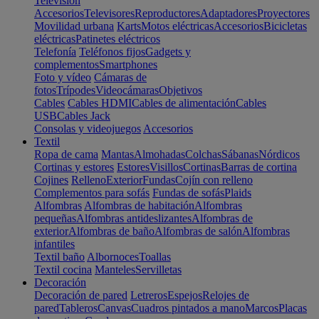
Televisión
Accesorios
Televisores
Reproductores
Adaptadores
Proyectores
Movilidad urbana
Karts
Motos eléctricas
Accesorios
Bicicletas
eléctricas
Patinetes eléctricos
Telefonía
Teléfonos fijos
Gadgets y
complementos
Smartphones
Foto y vídeo
Cámaras de
fotos
Trípodes
Videocámaras
Objetivos
Cables
Cables HDMI
Cables de alimentación
Cables
USB
Cables Jack
Consolas y videojuegos
Accesorios
Textil
Ropa de cama
Mantas
Almohadas
Colchas
Sábanas
Nórdicos
Cortinas y estores
Estores
Visillos
Cortinas
Barras de cortina
Cojines
Relleno
Exterior
Fundas
Cojín con relleno
Complementos para sofás
Fundas de sofás
Plaids
Alfombras
Alfombras de habitación
Alfombras
pequeñas
Alfombras antideslizantes
Alfombras de
exterior
Alfombras de baño
Alfombras de salón
Alfombras
infantiles
Textil baño
Albornoces
Toallas
Textil cocina
Manteles
Servilletas
Decoración
Decoración de pared
Letreros
Espejos
Relojes de
pared
Tableros
Canvas
Cuadros pintados a mano
Marcos
Placas