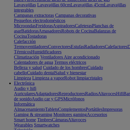
Lavavajillas
Lavavajillas 60cm
Lavavajillas 45cm
Lavavajillas
integrables
Campanas extractoras
Campanas decorativas
Pequeños electrodomésticos
Microondas
Freidoras
Aspiradores
Cafeteras
Planchas de
asar
Batidoras
Amasadores
Robots de Cocina
Balanzas de
Cocina
Tostadoras
Calefacción
Termoventiladores
Convectores
Estufas
Radiadores
Calefactores
D
Térmicos
Humidificadores
Climatización
Ventiladores
Aire acondicionado
Calentadores de agua
Termos eléctricos
Belleza y salud
Cuidado de los hombres
Cuidado
cabello
Cuidado dental
Salud y bienestar
Limpieza
Limpieza a vapor
Robot limpiacristales
Electrónica
Audio y hifi
Auriculares
Adaptadores
Reproductores
Radios
Altavoces
Hifi
Bar
de sonido
Audio car y GPS
Micrófonos
Informática
Almacenamiento
Tablets
Complementos
Portátiles
Impresoras
Gaming & streaming
Monitores gaming
Accesorios
Smart home
Timbres
Cámaras
Altavoces
Wearables
Smartwatches