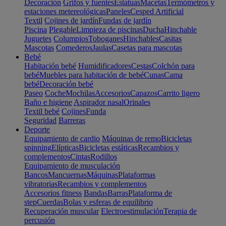
Decoración
Grifos y fuentes
Estatuas
Macetas
Termómetros y
estaciones metereológicas
Paneles
Cesped Artificial
Textil
Cojines de jardín
Fundas de jardín
Piscina
Plegable
Limpieza de piscinas
Ducha
Hinchable
Juguetes
Columpios
Toboganes
Hinchables
Casitas
Mascotas
Comederos
Jaulas
Casetas para mascotas
Bebé
Habitación bebé
Humidificadores
Cestas
Colchón para
bebé
Muebles para habitación de bebé
Cunas
Cama
bebé
Decoración bebé
Paseo
Coche
Mochilas
Accesorios
Capazos
Carrito ligero
Baño e higiene
Aspirador nasal
Orinales
Textil bebé
Cojines
Funda
Seguridad
Barreras
Deporte
Equipamiento de cardio
Máquinas de remo
Bicicletas
spinning
Elípticas
Bicicletas estáticas
Recambios y
complementos
Cintas
Rodillos
Equipamiento de musculación
Bancos
Mancuernas
Máquinas
Plataformas
vibratorias
Recambios y complementos
Accesorios fitness
Bandas
Barras
Plataforma de
step
Cuerdas
Bolas y esferas de equilibrio
Recuperación muscular
Electroestimulación
Terapia de
percusión