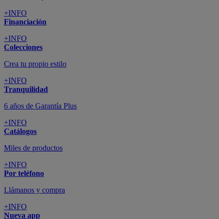
+INFO
Financiación
+INFO
Colecciones
Crea tu propio estilo
+INFO
Tranquilidad
6 años de Garantía Plus
+INFO
Catálogos
Miles de productos
+INFO
Por teléfono
Llámanos y compra
+INFO
Nueva app