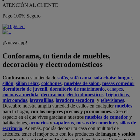
ATENCIÓN AL CLIENTE
Pago 100% Seguro
¡Nueva app!
Conforama, tu tienda de muebles,
decoración y electrodomésticos
Conforama
es tu tienda de
sofás
,
sofá cama
,
sofá chaise longue
,
sillón
,
sillón relax
,
colchones
,
muebles de salón
,
mesas comedor
,
dormitorio de juvenil
,
dormitorio de matrimonio
,
canapés
,
cocinas a medida
,
decoración
,
electrodomésticos
,
frigoríficos
,
microondas
,
lavavajillas
,
lavadora secadora
, y
televisiones
.
Descubre nuestra amplia variedad de estilos en cualquier
muebles
para tu hogar,
con los mejores precios y promociones
. Crea el
espacio en el que vives gracias a nuestros
muebles de comedor
y
habitaciones,
armarios
y
zapateros
,
mesas de comedor
y
sillas de
escritorio
. Además, podrás decorar tu casa con multitud de
artículos, tener el mejor ocio con los productos de
imagen y sonido
y aprovechar tu
jardín
en las épocas de buen tiempo. Conforama