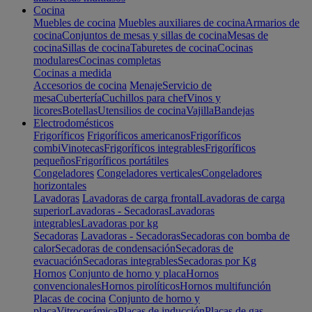
Cocina
Muebles de cocina
Muebles auxiliares de cocina
Armarios de
cocina
Conjuntos de mesas y sillas de cocina
Mesas de
cocina
Sillas de cocina
Taburetes de cocina
Cocinas
modulares
Cocinas completas
Cocinas a medida
Accesorios de cocina
Menaje
Servicio de
mesa
Cubertería
Cuchillos para chef
Vinos y
licores
Botellas
Utensilios de cocina
Vajilla
Bandejas
Electrodomésticos
Frigoríficos
Frigoríficos americanos
Frigoríficos
combi
Vinotecas
Frigoríficos integrables
Frigoríficos
pequeños
Frigoríficos portátiles
Congeladores
Congeladores verticales
Congeladores
horizontales
Lavadoras
Lavadoras de carga frontal
Lavadoras de carga
superior
Lavadoras - Secadoras
Lavadoras
integrables
Lavadoras por kg
Secadoras
Lavadoras - Secadoras
Secadoras con bomba de
calor
Secadoras de condensación
Secadoras de
evacuación
Secadoras integrables
Secadoras por Kg
Hornos
Conjunto de horno y placa
Hornos
convencionales
Hornos pirolíticos
Hornos multifunción
Placas de cocina
Conjunto de horno y
placa
Vitrocerámica
Placas de inducción
Placas de gas