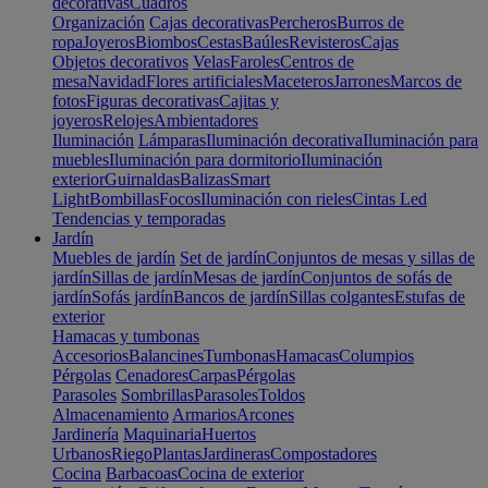
decorativas
Cuadros
Organización
Cajas decorativas
Percheros
Burros de
ropa
Joyeros
Biombos
Cestas
Baúles
Revisteros
Cajas
Objetos decorativos
Velas
Faroles
Centros de
mesa
Navidad
Flores artificiales
Maceteros
Jarrones
Marcos de
fotos
Figuras decorativas
Cajitas y
joyeros
Relojes
Ambientadores
Iluminación
Lámparas
Iluminación decorativa
Iluminación para
muebles
Iluminación para dormitorio
Iluminación
exterior
Guirnaldas
Balizas
Smart
Light
Bombillas
Focos
Iluminación con rieles
Cintas Led
Tendencias y temporadas
Jardín
Muebles de jardín
Set de jardín
Conjuntos de mesas y sillas de
jardín
Sillas de jardín
Mesas de jardín
Conjuntos de sofás de
jardín
Sofás jardín
Bancos de jardín
Sillas colgantes
Estufas de
exterior
Hamacas y tumbonas
Accesorios
Balancines
Tumbonas
Hamacas
Columpios
Pérgolas
Cenadores
Carpas
Pérgolas
Parasoles
Sombrillas
Parasoles
Toldos
Almacenamiento
Armarios
Arcones
Jardinería
Maquinaria
Huertos
Urbanos
Riego
Plantas
Jardineras
Compostadores
Cocina
Barbacoas
Cocina de exterior