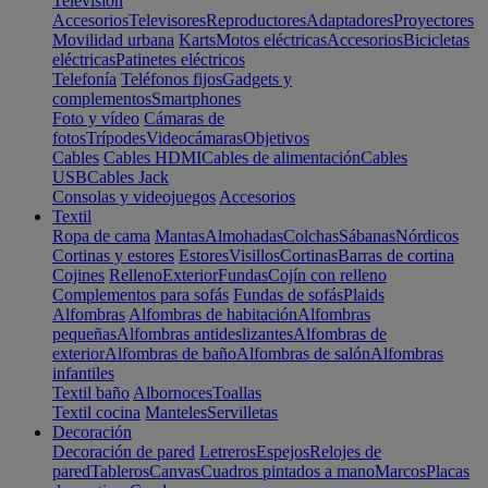
Televisión
Accesorios
Televisores
Reproductores
Adaptadores
Proyectores
Movilidad urbana
Karts
Motos eléctricas
Accesorios
Bicicletas
eléctricas
Patinetes eléctricos
Telefonía
Teléfonos fijos
Gadgets y
complementos
Smartphones
Foto y vídeo
Cámaras de
fotos
Trípodes
Videocámaras
Objetivos
Cables
Cables HDMI
Cables de alimentación
Cables
USB
Cables Jack
Consolas y videojuegos
Accesorios
Textil
Ropa de cama
Mantas
Almohadas
Colchas
Sábanas
Nórdicos
Cortinas y estores
Estores
Visillos
Cortinas
Barras de cortina
Cojines
Relleno
Exterior
Fundas
Cojín con relleno
Complementos para sofás
Fundas de sofás
Plaids
Alfombras
Alfombras de habitación
Alfombras
pequeñas
Alfombras antideslizantes
Alfombras de
exterior
Alfombras de baño
Alfombras de salón
Alfombras
infantiles
Textil baño
Albornoces
Toallas
Textil cocina
Manteles
Servilletas
Decoración
Decoración de pared
Letreros
Espejos
Relojes de
pared
Tableros
Canvas
Cuadros pintados a mano
Marcos
Placas