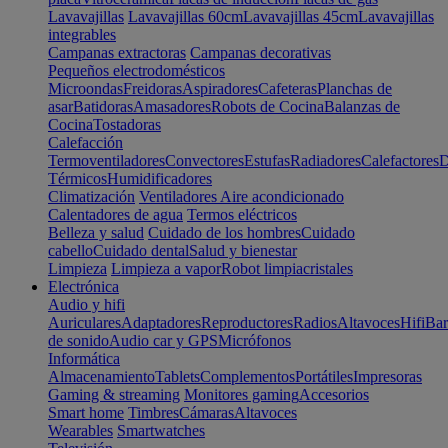
Lavavajillas
Lavavajillas 60cm
Lavavajillas 45cm
Lavavajillas
integrables
Campanas extractoras
Campanas decorativas
Pequeños electrodomésticos
Microondas
Freidoras
Aspiradores
Cafeteras
Planchas de
asar
Batidoras
Amasadores
Robots de Cocina
Balanzas de
Cocina
Tostadoras
Calefacción
Termoventiladores
Convectores
Estufas
Radiadores
Calefactores
D
Térmicos
Humidificadores
Climatización
Ventiladores
Aire acondicionado
Calentadores de agua
Termos eléctricos
Belleza y salud
Cuidado de los hombres
Cuidado
cabello
Cuidado dental
Salud y bienestar
Limpieza
Limpieza a vapor
Robot limpiacristales
Electrónica
Audio y hifi
Auriculares
Adaptadores
Reproductores
Radios
Altavoces
Hifi
Bar
de sonido
Audio car y GPS
Micrófonos
Informática
Almacenamiento
Tablets
Complementos
Portátiles
Impresoras
Gaming & streaming
Monitores gaming
Accesorios
Smart home
Timbres
Cámaras
Altavoces
Wearables
Smartwatches