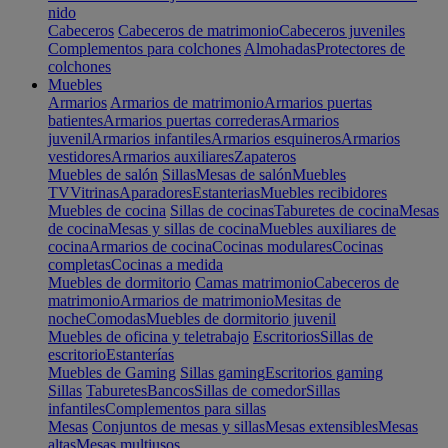
nido
Cabeceros
Cabeceros de matrimonio
Cabeceros juveniles
Complementos para colchones
Almohadas
Protectores de
colchones
Muebles
Armarios
Armarios de matrimonio
Armarios puertas
batientes
Armarios puertas correderas
Armarios
juvenil
Armarios infantiles
Armarios esquineros
Armarios
vestidores
Armarios auxiliares
Zapateros
Muebles de salón
Sillas
Mesas de salón
Muebles
TV
Vitrinas
Aparadores
Estanterias
Muebles recibidores
Muebles de cocina
Sillas de cocinas
Taburetes de cocina
Mesas
de cocina
Mesas y sillas de cocina
Muebles auxiliares de
cocina
Armarios de cocina
Cocinas modulares
Cocinas
completas
Cocinas a medida
Muebles de dormitorio
Camas matrimonio
Cabeceros de
matrimonio
Armarios de matrimonio
Mesitas de
noche
Comodas
Muebles de dormitorio juvenil
Muebles de oficina y teletrabajo
Escritorios
Sillas de
escritorio
Estanterías
Muebles de Gaming
Sillas gaming
Escritorios gaming
Sillas
Taburetes
Bancos
Sillas de comedor
Sillas
infantiles
Complementos para sillas
Mesas
Conjuntos de mesas y sillas
Mesas extensibles
Mesas
altas
Mesas multiusos