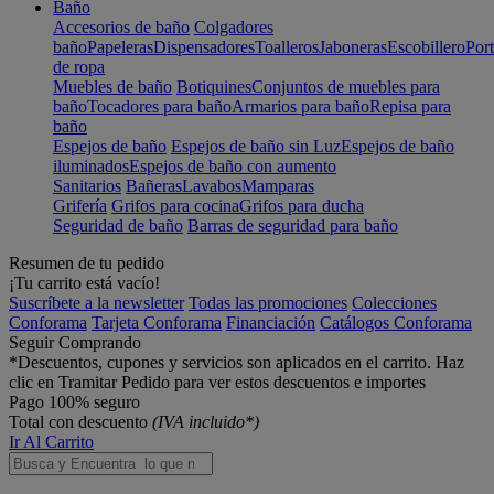
Baño
Accesorios de baño
Colgadores
baño
Papeleras
Dispensadores
Toalleros
Jaboneras
Escobillero
Port
de ropa
Muebles de baño
Botiquines
Conjuntos de muebles para
baño
Tocadores para baño
Armarios para baño
Repisa para
baño
Espejos de baño
Espejos de baño sin Luz
Espejos de baño
iluminados
Espejos de baño con aumento
Sanitarios
Bañeras
Lavabos
Mamparas
Grifería
Grifos para cocina
Grifos para ducha
Seguridad de baño
Barras de seguridad para baño
Resumen de tu pedido
¡Tu carrito está vacío!
Suscríbete a la newsletter
Todas las promociones
Colecciones
Conforama
Tarjeta Conforama
Financiación
Catálogos Conforama
Seguir Comprando
*Descuentos, cupones y servicios son aplicados en el carrito. Haz
clic en Tramitar Pedido para ver estos descuentos e importes
Pago 100% seguro
Total con descuento
(IVA incluido*)
Ir Al Carrito