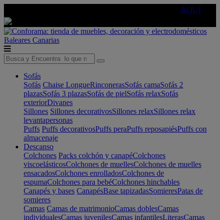
🔵Cambia tu electro con
-10% EXTRA
de descuento ☑️
AQUÍ
Baleares
Canarias
Sofás
Sofás
Chaise Longue
Rinconeras
Sofás cama
Sofás 2
plazas
Sofás 3 plazas
Sofás de piel
Sofás relax
Sofás
exterior
Divanes
Sillones
Sillones decorativos
Sillones relax
Sillones relax
levantapersonas
Puffs
Puffs decorativos
Puffs pera
Puffs reposapiés
Puffs con
almacenaje
Descanso
Colchones
Packs colchón y canapé
Colchones
viscoelásticos
Colchones de muelles
Colchones de muelles
ensacados
Colchones enrollados
Colchones de
espuma
Colchones para bebé
Colchones hinchables
Canapés y bases
Canapés
Base tapizadas
Somieres
Patas de
somieres
Camas
Camas de matrimonio
Camas dobles
Camas
individuales
Camas juveniles
Camas infantiles
Literas
Camas