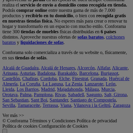
realiza el
servicio de envío a domicilio como recogida en tienda.
Podrás
comprar online
entre nuestra gama de más de 7.000
productos y
recibirlo en tu domicilio
, o bien con
recogida gratis
en nuestras tiendas física.
No esperes más para crear o renovar tu
hogar y transformarlo en un espacio con mucho estilo. Conforama
tiene 300
tiendas de muebles
físicas distribuidas en
6 países
distintos. Aproveche nuestras ofertas de
sofas baratos
,
colchones
baratos
y
liquidaciones de sofas
.
Conforama solo comercializa a través de su website o, físicamente,
en sus
tiendas de sofás
.
Alcalá de Guadaíra
,
Alcalá de Henares
,
Alcorcón
,
Alfafar
,
Alicante
,
Arinaga
,
Asturias
,
Badalona
,
Barakaldo
,
Barcelona
,
Burjassot
,
Castellón
,
Chafiras
,
Cordoba
,
Elche
,
Finestrat
,
Granada
,
Huércal de
Almería
,
La Coruña
,
La Laguna
,
La Zenia
,
Lanzarote
,
León
,
Lleida
,
Los Barrios
,
Madrid
,
Majadahonda
,
Málaga
,
Murcia
,
Orotava
,
Palma
,
Pamplona
,
Rivas
,
Sabadell
,
Sagunto
,
Salt, Girona
,
San Sebastian
,
Sant Boi
,
Santander
,
Santiago de Compostela
,
Sevilla
,
Tamaraceite
,
Terrassa
,
Viana
,
Vilanova i la Geltrú
,
Zaragoza
Ver más >>
© Conforama
Términos y Condiciones
Política de privacidad
Política de cookies
Configuración de Cookies