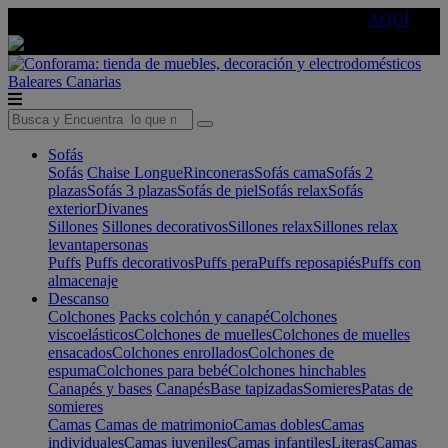
🔵Cambia tu electro con
-10% EXTRA
de descuento ☑️
AQUÍ
Baleares
Canarias
Sofás
Sofás
Chaise Longue
Rinconeras
Sofás cama
Sofás 2
plazas
Sofás 3 plazas
Sofás de piel
Sofás relax
Sofás
exterior
Divanes
Sillones
Sillones decorativos
Sillones relax
Sillones relax
levantapersonas
Puffs
Puffs decorativos
Puffs pera
Puffs reposapiés
Puffs con
almacenaje
Descanso
Colchones
Packs colchón y canapé
Colchones
viscoelásticos
Colchones de muelles
Colchones de muelles
ensacados
Colchones enrollados
Colchones de
espuma
Colchones para bebé
Colchones hinchables
Canapés y bases
Canapés
Base tapizadas
Somieres
Patas de
somieres
Camas
Camas de matrimonio
Camas dobles
Camas
individuales
Camas juveniles
Camas infantiles
Literas
Camas