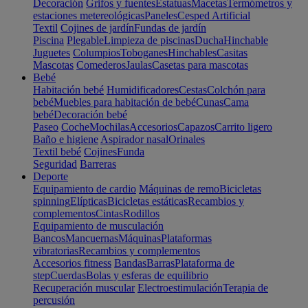
Decoración
Grifos y fuentes
Estatuas
Macetas
Termómetros y
estaciones metereológicas
Paneles
Cesped Artificial
Textil
Cojines de jardín
Fundas de jardín
Piscina
Plegable
Limpieza de piscinas
Ducha
Hinchable
Juguetes
Columpios
Toboganes
Hinchables
Casitas
Mascotas
Comederos
Jaulas
Casetas para mascotas
Bebé
Habitación bebé
Humidificadores
Cestas
Colchón para
bebé
Muebles para habitación de bebé
Cunas
Cama
bebé
Decoración bebé
Paseo
Coche
Mochilas
Accesorios
Capazos
Carrito ligero
Baño e higiene
Aspirador nasal
Orinales
Textil bebé
Cojines
Funda
Seguridad
Barreras
Deporte
Equipamiento de cardio
Máquinas de remo
Bicicletas
spinning
Elípticas
Bicicletas estáticas
Recambios y
complementos
Cintas
Rodillos
Equipamiento de musculación
Bancos
Mancuernas
Máquinas
Plataformas
vibratorias
Recambios y complementos
Accesorios fitness
Bandas
Barras
Plataforma de
step
Cuerdas
Bolas y esferas de equilibrio
Recuperación muscular
Electroestimulación
Terapia de
percusión