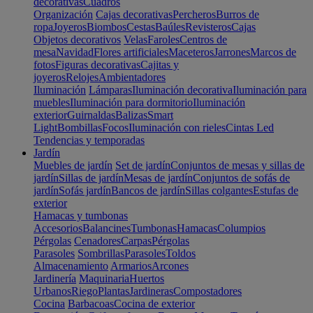
decorativas
Cuadros
Organización
Cajas decorativas
Percheros
Burros de
ropa
Joyeros
Biombos
Cestas
Baúles
Revisteros
Cajas
Objetos decorativos
Velas
Faroles
Centros de
mesa
Navidad
Flores artificiales
Maceteros
Jarrones
Marcos de
fotos
Figuras decorativas
Cajitas y
joyeros
Relojes
Ambientadores
Iluminación
Lámparas
Iluminación decorativa
Iluminación para
muebles
Iluminación para dormitorio
Iluminación
exterior
Guirnaldas
Balizas
Smart
Light
Bombillas
Focos
Iluminación con rieles
Cintas Led
Tendencias y temporadas
Jardín
Muebles de jardín
Set de jardín
Conjuntos de mesas y sillas de
jardín
Sillas de jardín
Mesas de jardín
Conjuntos de sofás de
jardín
Sofás jardín
Bancos de jardín
Sillas colgantes
Estufas de
exterior
Hamacas y tumbonas
Accesorios
Balancines
Tumbonas
Hamacas
Columpios
Pérgolas
Cenadores
Carpas
Pérgolas
Parasoles
Sombrillas
Parasoles
Toldos
Almacenamiento
Armarios
Arcones
Jardinería
Maquinaria
Huertos
Urbanos
Riego
Plantas
Jardineras
Compostadores
Cocina
Barbacoas
Cocina de exterior