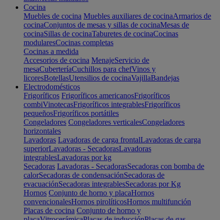
Cocina
Muebles de cocina
Muebles auxiliares de cocina
Armarios de
cocina
Conjuntos de mesas y sillas de cocina
Mesas de
cocina
Sillas de cocina
Taburetes de cocina
Cocinas
modulares
Cocinas completas
Cocinas a medida
Accesorios de cocina
Menaje
Servicio de
mesa
Cubertería
Cuchillos para chef
Vinos y
licores
Botellas
Utensilios de cocina
Vajilla
Bandejas
Electrodomésticos
Frigoríficos
Frigoríficos americanos
Frigoríficos
combi
Vinotecas
Frigoríficos integrables
Frigoríficos
pequeños
Frigoríficos portátiles
Congeladores
Congeladores verticales
Congeladores
horizontales
Lavadoras
Lavadoras de carga frontal
Lavadoras de carga
superior
Lavadoras - Secadoras
Lavadoras
integrables
Lavadoras por kg
Secadoras
Lavadoras - Secadoras
Secadoras con bomba de
calor
Secadoras de condensación
Secadoras de
evacuación
Secadoras integrables
Secadoras por Kg
Hornos
Conjunto de horno y placa
Hornos
convencionales
Hornos pirolíticos
Hornos multifunción
Placas de cocina
Conjunto de horno y
placa
Vitrocerámica
Placas de inducción
Placas de gas