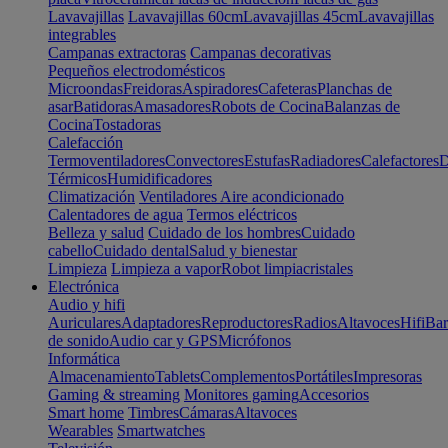
Lavavajillas
Lavavajillas 60cm
Lavavajillas 45cm
Lavavajillas
integrables
Campanas extractoras
Campanas decorativas
Pequeños electrodomésticos
Microondas
Freidoras
Aspiradores
Cafeteras
Planchas de
asar
Batidoras
Amasadores
Robots de Cocina
Balanzas de
Cocina
Tostadoras
Calefacción
Termoventiladores
Convectores
Estufas
Radiadores
Calefactores
D
Térmicos
Humidificadores
Climatización
Ventiladores
Aire acondicionado
Calentadores de agua
Termos eléctricos
Belleza y salud
Cuidado de los hombres
Cuidado
cabello
Cuidado dental
Salud y bienestar
Limpieza
Limpieza a vapor
Robot limpiacristales
Electrónica
Audio y hifi
Auriculares
Adaptadores
Reproductores
Radios
Altavoces
Hifi
Bar
de sonido
Audio car y GPS
Micrófonos
Informática
Almacenamiento
Tablets
Complementos
Portátiles
Impresoras
Gaming & streaming
Monitores gaming
Accesorios
Smart home
Timbres
Cámaras
Altavoces
Wearables
Smartwatches