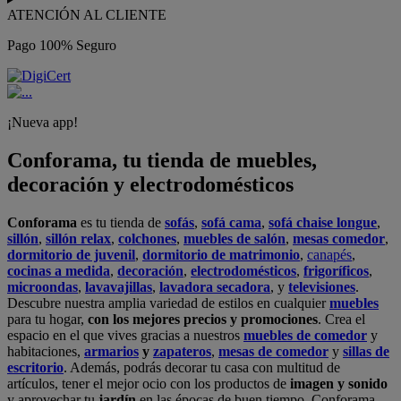
ATENCIÓN AL CLIENTE
Pago 100% Seguro
¡Nueva app!
Conforama, tu tienda de muebles,
decoración y electrodomésticos
Conforama
es tu tienda de
sofás
,
sofá cama
,
sofá chaise longue
,
sillón
,
sillón relax
,
colchones
,
muebles de salón
,
mesas comedor
,
dormitorio de juvenil
,
dormitorio de matrimonio
,
canapés
,
cocinas a medida
,
decoración
,
electrodomésticos
,
frigoríficos
,
microondas
,
lavavajillas
,
lavadora secadora
, y
televisiones
.
Descubre nuestra amplia variedad de estilos en cualquier
muebles
para tu hogar,
con los mejores precios y promociones
. Crea el
espacio en el que vives gracias a nuestros
muebles de comedor
y
habitaciones,
armarios
y
zapateros
,
mesas de comedor
y
sillas de
escritorio
. Además, podrás decorar tu casa con multitud de
artículos, tener el mejor ocio con los productos de
imagen y sonido
y aprovechar tu
jardín
en las épocas de buen tiempo. Conforama