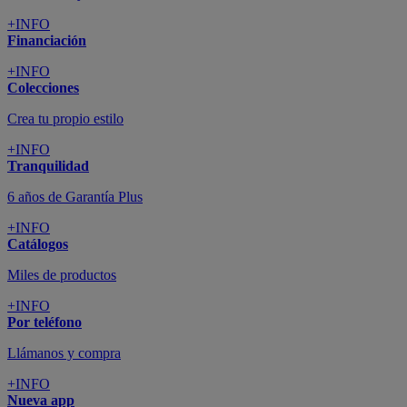
+INFO
Financiación
+INFO
Colecciones
Crea tu propio estilo
+INFO
Tranquilidad
6 años de Garantía Plus
+INFO
Catálogos
Miles de productos
+INFO
Por teléfono
Llámanos y compra
+INFO
Nueva app