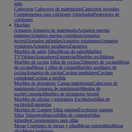
nido
Cabeceros
Cabeceros de matrimonio
Cabeceros juveniles
Complementos para colchones
Almohadas
Protectores de
colchones
Muebles
Armarios
Armarios de matrimonio
Armarios puertas
batientes
Armarios puertas correderas
Armarios
juvenil
Armarios infantiles
Armarios esquineros
Armarios
vestidores
Armarios auxiliares
Zapateros
Muebles de salón
Sillas
Mesas de salón
Muebles
TV
Vitrinas
Aparadores
Estanterias
Muebles recibidores
Muebles de cocina
Sillas de cocinas
Taburetes de cocina
Mesas
de cocina
Mesas y sillas de cocina
Muebles auxiliares de
cocina
Armarios de cocina
Cocinas modulares
Cocinas
completas
Cocinas a medida
Muebles de dormitorio
Camas matrimonio
Cabeceros de
matrimonio
Armarios de matrimonio
Mesitas de
noche
Comodas
Muebles de dormitorio juvenil
Muebles de oficina y teletrabajo
Escritorios
Sillas de
escritorio
Estanterías
Muebles de Gaming
Sillas gaming
Escritorios gaming
Sillas
Taburetes
Bancos
Sillas de comedor
Sillas
infantiles
Complementos para sillas
Mesas
Conjuntos de mesas y sillas
Mesas extensibles
Mesas
altas
Mesas multiusos