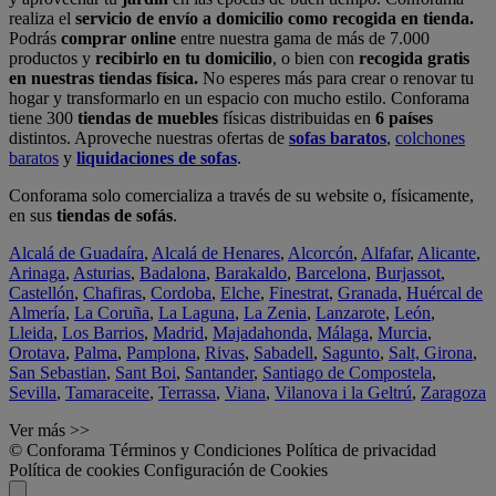
realiza el
servicio de envío a domicilio como recogida en tienda.
Podrás
comprar online
entre nuestra gama de más de 7.000
productos y
recibirlo en tu domicilio
, o bien con
recogida gratis
en nuestras tiendas física.
No esperes más para crear o renovar tu
hogar y transformarlo en un espacio con mucho estilo. Conforama
tiene 300
tiendas de muebles
físicas distribuidas en
6 países
distintos. Aproveche nuestras ofertas de
sofas baratos
,
colchones
baratos
y
liquidaciones de sofas
.
Conforama solo comercializa a través de su website o, físicamente,
en sus
tiendas de sofás
.
Alcalá de Guadaíra
,
Alcalá de Henares
,
Alcorcón
,
Alfafar
,
Alicante
,
Arinaga
,
Asturias
,
Badalona
,
Barakaldo
,
Barcelona
,
Burjassot
,
Castellón
,
Chafiras
,
Cordoba
,
Elche
,
Finestrat
,
Granada
,
Huércal de
Almería
,
La Coruña
,
La Laguna
,
La Zenia
,
Lanzarote
,
León
,
Lleida
,
Los Barrios
,
Madrid
,
Majadahonda
,
Málaga
,
Murcia
,
Orotava
,
Palma
,
Pamplona
,
Rivas
,
Sabadell
,
Sagunto
,
Salt, Girona
,
San Sebastian
,
Sant Boi
,
Santander
,
Santiago de Compostela
,
Sevilla
,
Tamaraceite
,
Terrassa
,
Viana
,
Vilanova i la Geltrú
,
Zaragoza
Ver más >>
© Conforama
Términos y Condiciones
Política de privacidad
Política de cookies
Configuración de Cookies