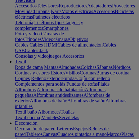
Televisión
Accesorios
Televisores
Reproductores
Adaptadores
Proyectores
Movilidad urbana
Karts
Motos eléctricas
Accesorios
Bicicletas
eléctricas
Patinetes eléctricos
Telefonía
Teléfonos fijos
Gadgets y
complementos
Smartphones
Foto y vídeo
Cámaras de
fotos
Trípodes
Videocámaras
Objetivos
Cables
Cables HDMI
Cables de alimentación
Cables
USB
Cables Jack
Consolas y videojuegos
Accesorios
Textil
Ropa de cama
Mantas
Almohadas
Colchas
Sábanas
Nórdicos
Cortinas y estores
Estores
Visillos
Cortinas
Barras de cortina
Cojines
Relleno
Exterior
Fundas
Cojín con relleno
Complementos para sofás
Fundas de sofás
Plaids
Alfombras
Alfombras de habitación
Alfombras
pequeñas
Alfombras antideslizantes
Alfombras de
exterior
Alfombras de baño
Alfombras de salón
Alfombras
infantiles
Textil baño
Albornoces
Toallas
Textil cocina
Manteles
Servilletas
Decoración
Decoración de pared
Letreros
Espejos
Relojes de
pared
Tableros
Canvas
Cuadros pintados a mano
Marcos
Placas