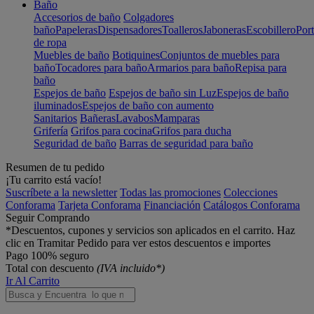
Baño
Accesorios de baño
Colgadores
baño
Papeleras
Dispensadores
Toalleros
Jaboneras
Escobillero
Port
de ropa
Muebles de baño
Botiquines
Conjuntos de muebles para
baño
Tocadores para baño
Armarios para baño
Repisa para
baño
Espejos de baño
Espejos de baño sin Luz
Espejos de baño
iluminados
Espejos de baño con aumento
Sanitarios
Bañeras
Lavabos
Mamparas
Grifería
Grifos para cocina
Grifos para ducha
Seguridad de baño
Barras de seguridad para baño
Resumen de tu pedido
¡Tu carrito está vacío!
Suscríbete a la newsletter
Todas las promociones
Colecciones
Conforama
Tarjeta Conforama
Financiación
Catálogos Conforama
Seguir Comprando
*Descuentos, cupones y servicios son aplicados en el carrito. Haz
clic en Tramitar Pedido para ver estos descuentos e importes
Pago 100% seguro
Total con descuento
(IVA incluido*)
Ir Al Carrito