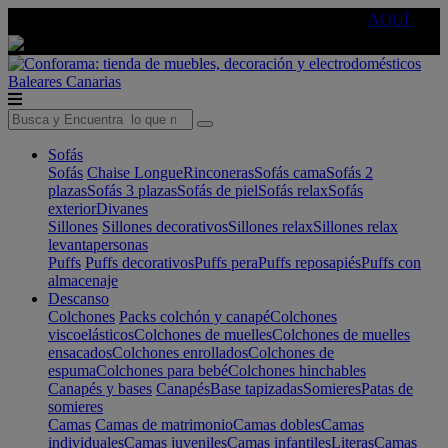
🔵Cambia tu electro con
-10% EXTRA
de descuento ☑️
AQUÍ
Baleares
Canarias
Sofás
Sofás
Chaise Longue
Rinconeras
Sofás cama
Sofás 2
plazas
Sofás 3 plazas
Sofás de piel
Sofás relax
Sofás
exterior
Divanes
Sillones
Sillones decorativos
Sillones relax
Sillones relax
levantapersonas
Puffs
Puffs decorativos
Puffs pera
Puffs reposapiés
Puffs con
almacenaje
Descanso
Colchones
Packs colchón y canapé
Colchones
viscoelásticos
Colchones de muelles
Colchones de muelles
ensacados
Colchones enrollados
Colchones de
espuma
Colchones para bebé
Colchones hinchables
Canapés y bases
Canapés
Base tapizadas
Somieres
Patas de
somieres
Camas
Camas de matrimonio
Camas dobles
Camas
individuales
Camas juveniles
Camas infantiles
Literas
Camas