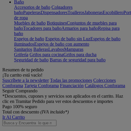
Baño
Accesorios de baño
Colgadores
baño
Papeleras
Dispensadores
Toalleros
Jaboneras
Escobillero
Port
de ropa
Muebles de baño
Botiquines
Conjuntos de muebles para
baño
Tocadores para baño
Armarios para baño
Repisa para
baño
Espejos de baño
Espejos de baño sin Luz
Espejos de baño
iluminados
Espejos de baño con aumento
Sanitarios
Bañeras
Lavabos
Mamparas
Grifería
Grifos para cocina
Grifos para ducha
Seguridad de baño
Barras de seguridad para baño
Resumen de tu pedido
¡Tu carrito está vacío!
Suscríbete a la newsletter
Todas las promociones
Colecciones
Conforama
Tarjeta Conforama
Financiación
Catálogos Conforama
Seguir Comprando
*Descuentos, cupones y servicios son aplicados en el carrito. Haz
clic en Tramitar Pedido para ver estos descuentos e importes
Pago 100% seguro
Total con descuento
(IVA incluido*)
Ir Al Carrito