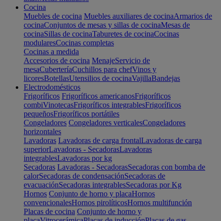
Cocina
Muebles de cocina
Muebles auxiliares de cocina
Armarios de
cocina
Conjuntos de mesas y sillas de cocina
Mesas de
cocina
Sillas de cocina
Taburetes de cocina
Cocinas
modulares
Cocinas completas
Cocinas a medida
Accesorios de cocina
Menaje
Servicio de
mesa
Cubertería
Cuchillos para chef
Vinos y
licores
Botellas
Utensilios de cocina
Vajilla
Bandejas
Electrodomésticos
Frigoríficos
Frigoríficos americanos
Frigoríficos
combi
Vinotecas
Frigoríficos integrables
Frigoríficos
pequeños
Frigoríficos portátiles
Congeladores
Congeladores verticales
Congeladores
horizontales
Lavadoras
Lavadoras de carga frontal
Lavadoras de carga
superior
Lavadoras - Secadoras
Lavadoras
integrables
Lavadoras por kg
Secadoras
Lavadoras - Secadoras
Secadoras con bomba de
calor
Secadoras de condensación
Secadoras de
evacuación
Secadoras integrables
Secadoras por Kg
Hornos
Conjunto de horno y placa
Hornos
convencionales
Hornos pirolíticos
Hornos multifunción
Placas de cocina
Conjunto de horno y
placa
Vitrocerámica
Placas de inducción
Placas de gas