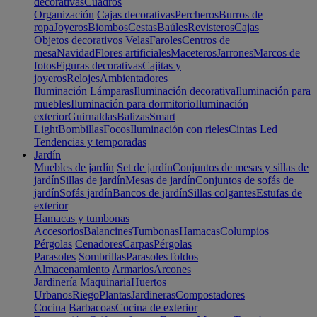
decorativas
Cuadros
Organización
Cajas decorativas
Percheros
Burros de
ropa
Joyeros
Biombos
Cestas
Baúles
Revisteros
Cajas
Objetos decorativos
Velas
Faroles
Centros de
mesa
Navidad
Flores artificiales
Maceteros
Jarrones
Marcos de
fotos
Figuras decorativas
Cajitas y
joyeros
Relojes
Ambientadores
Iluminación
Lámparas
Iluminación decorativa
Iluminación para
muebles
Iluminación para dormitorio
Iluminación
exterior
Guirnaldas
Balizas
Smart
Light
Bombillas
Focos
Iluminación con rieles
Cintas Led
Tendencias y temporadas
Jardín
Muebles de jardín
Set de jardín
Conjuntos de mesas y sillas de
jardín
Sillas de jardín
Mesas de jardín
Conjuntos de sofás de
jardín
Sofás jardín
Bancos de jardín
Sillas colgantes
Estufas de
exterior
Hamacas y tumbonas
Accesorios
Balancines
Tumbonas
Hamacas
Columpios
Pérgolas
Cenadores
Carpas
Pérgolas
Parasoles
Sombrillas
Parasoles
Toldos
Almacenamiento
Armarios
Arcones
Jardinería
Maquinaria
Huertos
Urbanos
Riego
Plantas
Jardineras
Compostadores
Cocina
Barbacoas
Cocina de exterior