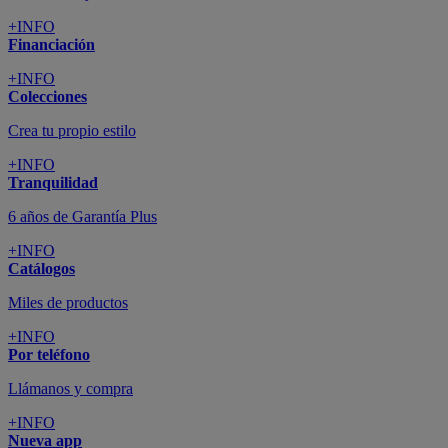
+INFO
Financiación
+INFO
Colecciones
Crea tu propio estilo
+INFO
Tranquilidad
6 años de Garantía Plus
+INFO
Catálogos
Miles de productos
+INFO
Por teléfono
Llámanos y compra
+INFO
Nueva app