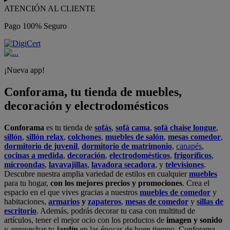
ATENCIÓN AL CLIENTE
Pago 100% Seguro
¡Nueva app!
Conforama, tu tienda de muebles,
decoración y electrodomésticos
Conforama
es tu tienda de
sofás
,
sofá cama
,
sofá chaise longue
,
sillón
,
sillón relax
,
colchones
,
muebles de salón
,
mesas comedor
,
dormitorio de juvenil
,
dormitorio de matrimonio
,
canapés
,
cocinas a medida
,
decoración
,
electrodomésticos
,
frigoríficos
,
microondas
,
lavavajillas
,
lavadora secadora
, y
televisiones
.
Descubre nuestra amplia variedad de estilos en cualquier
muebles
para tu hogar,
con los mejores precios y promociones
. Crea el
espacio en el que vives gracias a nuestros
muebles de comedor
y
habitaciones,
armarios
y
zapateros
,
mesas de comedor
y
sillas de
escritorio
. Además, podrás decorar tu casa con multitud de
artículos, tener el mejor ocio con los productos de
imagen y sonido
y aprovechar tu
jardín
en las épocas de buen tiempo. Conforama