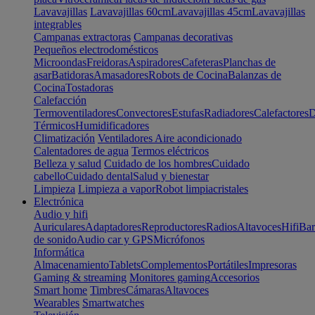
Lavavajillas
Lavavajillas 60cm
Lavavajillas 45cm
Lavavajillas
integrables
Campanas extractoras
Campanas decorativas
Pequeños electrodomésticos
Microondas
Freidoras
Aspiradores
Cafeteras
Planchas de
asar
Batidoras
Amasadores
Robots de Cocina
Balanzas de
Cocina
Tostadoras
Calefacción
Termoventiladores
Convectores
Estufas
Radiadores
Calefactores
D
Térmicos
Humidificadores
Climatización
Ventiladores
Aire acondicionado
Calentadores de agua
Termos eléctricos
Belleza y salud
Cuidado de los hombres
Cuidado
cabello
Cuidado dental
Salud y bienestar
Limpieza
Limpieza a vapor
Robot limpiacristales
Electrónica
Audio y hifi
Auriculares
Adaptadores
Reproductores
Radios
Altavoces
Hifi
Bar
de sonido
Audio car y GPS
Micrófonos
Informática
Almacenamiento
Tablets
Complementos
Portátiles
Impresoras
Gaming & streaming
Monitores gaming
Accesorios
Smart home
Timbres
Cámaras
Altavoces
Wearables
Smartwatches