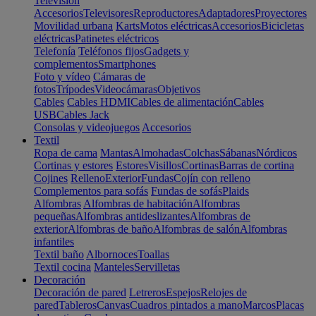
Televisión
Accesorios
Televisores
Reproductores
Adaptadores
Proyectores
Movilidad urbana
Karts
Motos eléctricas
Accesorios
Bicicletas
eléctricas
Patinetes eléctricos
Telefonía
Teléfonos fijos
Gadgets y
complementos
Smartphones
Foto y vídeo
Cámaras de
fotos
Trípodes
Videocámaras
Objetivos
Cables
Cables HDMI
Cables de alimentación
Cables
USB
Cables Jack
Consolas y videojuegos
Accesorios
Textil
Ropa de cama
Mantas
Almohadas
Colchas
Sábanas
Nórdicos
Cortinas y estores
Estores
Visillos
Cortinas
Barras de cortina
Cojines
Relleno
Exterior
Fundas
Cojín con relleno
Complementos para sofás
Fundas de sofás
Plaids
Alfombras
Alfombras de habitación
Alfombras
pequeñas
Alfombras antideslizantes
Alfombras de
exterior
Alfombras de baño
Alfombras de salón
Alfombras
infantiles
Textil baño
Albornoces
Toallas
Textil cocina
Manteles
Servilletas
Decoración
Decoración de pared
Letreros
Espejos
Relojes de
pared
Tableros
Canvas
Cuadros pintados a mano
Marcos
Placas