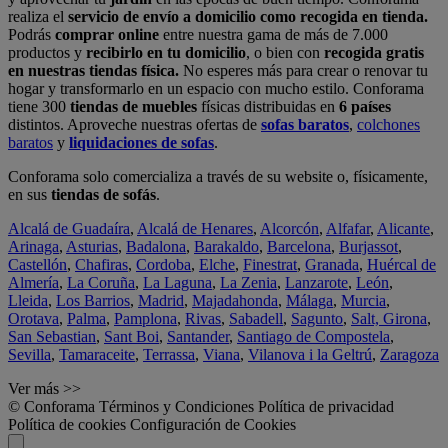
realiza el
servicio de envío a domicilio como recogida en tienda.
Podrás
comprar online
entre nuestra gama de más de 7.000
productos y
recibirlo en tu domicilio
, o bien con
recogida gratis
en nuestras tiendas física.
No esperes más para crear o renovar tu
hogar y transformarlo en un espacio con mucho estilo. Conforama
tiene 300
tiendas de muebles
físicas distribuidas en
6 países
distintos. Aproveche nuestras ofertas de
sofas baratos
,
colchones
baratos
y
liquidaciones de sofas
.
Conforama solo comercializa a través de su website o, físicamente,
en sus
tiendas de sofás
.
Alcalá de Guadaíra
,
Alcalá de Henares
,
Alcorcón
,
Alfafar
,
Alicante
,
Arinaga
,
Asturias
,
Badalona
,
Barakaldo
,
Barcelona
,
Burjassot
,
Castellón
,
Chafiras
,
Cordoba
,
Elche
,
Finestrat
,
Granada
,
Huércal de
Almería
,
La Coruña
,
La Laguna
,
La Zenia
,
Lanzarote
,
León
,
Lleida
,
Los Barrios
,
Madrid
,
Majadahonda
,
Málaga
,
Murcia
,
Orotava
,
Palma
,
Pamplona
,
Rivas
,
Sabadell
,
Sagunto
,
Salt, Girona
,
San Sebastian
,
Sant Boi
,
Santander
,
Santiago de Compostela
,
Sevilla
,
Tamaraceite
,
Terrassa
,
Viana
,
Vilanova i la Geltrú
,
Zaragoza
Ver más >>
© Conforama
Términos y Condiciones
Política de privacidad
Política de cookies
Configuración de Cookies