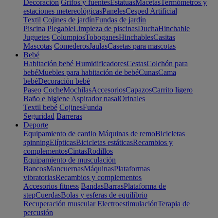
Decoración
Grifos y fuentes
Estatuas
Macetas
Termómetros y
estaciones metereológicas
Paneles
Cesped Artificial
Textil
Cojines de jardín
Fundas de jardín
Piscina
Plegable
Limpieza de piscinas
Ducha
Hinchable
Juguetes
Columpios
Toboganes
Hinchables
Casitas
Mascotas
Comederos
Jaulas
Casetas para mascotas
Bebé
Habitación bebé
Humidificadores
Cestas
Colchón para
bebé
Muebles para habitación de bebé
Cunas
Cama
bebé
Decoración bebé
Paseo
Coche
Mochilas
Accesorios
Capazos
Carrito ligero
Baño e higiene
Aspirador nasal
Orinales
Textil bebé
Cojines
Funda
Seguridad
Barreras
Deporte
Equipamiento de cardio
Máquinas de remo
Bicicletas
spinning
Elípticas
Bicicletas estáticas
Recambios y
complementos
Cintas
Rodillos
Equipamiento de musculación
Bancos
Mancuernas
Máquinas
Plataformas
vibratorias
Recambios y complementos
Accesorios fitness
Bandas
Barras
Plataforma de
step
Cuerdas
Bolas y esferas de equilibrio
Recuperación muscular
Electroestimulación
Terapia de
percusión