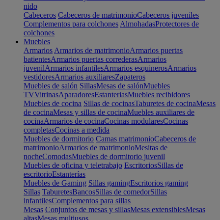
nido
Cabeceros
Cabeceros de matrimonio
Cabeceros juveniles
Complementos para colchones
Almohadas
Protectores de
colchones
Muebles
Armarios
Armarios de matrimonio
Armarios puertas
batientes
Armarios puertas correderas
Armarios
juvenil
Armarios infantiles
Armarios esquineros
Armarios
vestidores
Armarios auxiliares
Zapateros
Muebles de salón
Sillas
Mesas de salón
Muebles
TV
Vitrinas
Aparadores
Estanterias
Muebles recibidores
Muebles de cocina
Sillas de cocinas
Taburetes de cocina
Mesas
de cocina
Mesas y sillas de cocina
Muebles auxiliares de
cocina
Armarios de cocina
Cocinas modulares
Cocinas
completas
Cocinas a medida
Muebles de dormitorio
Camas matrimonio
Cabeceros de
matrimonio
Armarios de matrimonio
Mesitas de
noche
Comodas
Muebles de dormitorio juvenil
Muebles de oficina y teletrabajo
Escritorios
Sillas de
escritorio
Estanterías
Muebles de Gaming
Sillas gaming
Escritorios gaming
Sillas
Taburetes
Bancos
Sillas de comedor
Sillas
infantiles
Complementos para sillas
Mesas
Conjuntos de mesas y sillas
Mesas extensibles
Mesas
altas
Mesas multiusos