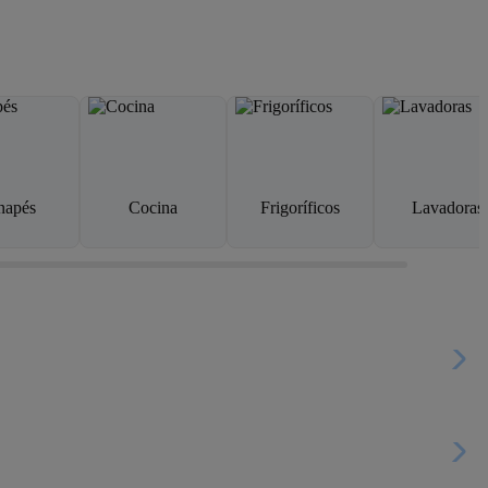
napés
Cocina
Frigoríficos
Lavadoras