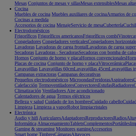
Mesas
Conjuntos de mesas y sillas
Mesas extensibles
Mesas alta
Cocina
Muebles de cocina
Muebles auxiliares de cocina
Armarios de co
Cocinas a medida
Accesorios de cocina
Menaje
Servicio de mesa
Cubertería
Cuchil
Electrodomésticos
Frigoríficos
Frigoríficos americanos
Frigoríficos combi
Vinoteca
Congeladores
Congeladores verticales
Congeladores horizontal
Lavadoras
Lavadoras de carga frontal
Lavadoras de carga super
Secadoras
Lavadoras - Secadoras
Secadoras con bomba de calo
Hornos
Conjunto de horno y placa
Hornos convencionales
Horno
Placas de cocina
Conjunto de horno y placa
Vitrocerámica
Placa
Lavavajillas
Lavavajillas 60cm
Lavavajillas 45cm
Lavavajillas i
Campanas extractoras
Campanas decorativas
Pequeños electrodomésticos
Microondas
Freidoras
Aspiradores
C
Calefacción
Termoventiladores
Convectores
Estufas
Radiadores
C
Climatización
Ventiladores
Aire acondicionado
Calentadores de agua
Termos eléctricos
Belleza y salud
Cuidado de los hombres
Cuidado cabello
Cuidad
Limpieza
Limpieza a vapor
Robot limpiacristales
Electrónica
Audio y hifi
Auriculares
Adaptadores
Reproductores
Radios
Alta
Informática
Almacenamiento
Tablets
Complementos
Portátiles
Im
Gaming & streaming
Monitores gaming
Accesorios
Smart home
Timbres
Cámaras
Altavoces