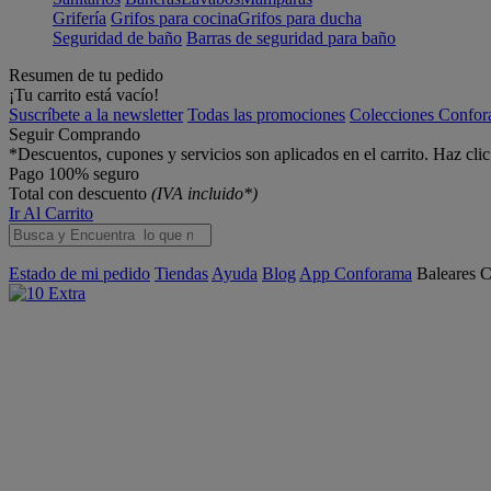
Grifería
Grifos para cocina
Grifos para ducha
Seguridad de baño
Barras de seguridad para baño
Resumen de tu pedido
¡Tu carrito está vacío!
Suscríbete a la newsletter
Todas las promociones
Colecciones Confo
Seguir Comprando
*Descuentos, cupones y servicios son aplicados en el carrito. Haz cli
Pago 100% seguro
Total con descuento
(IVA incluido*)
Ir Al Carrito
Estado de mi pedido
Tiendas
Ayuda
Blog
App Conforama
Baleares
C