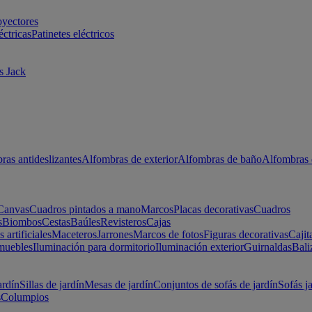
oyectores
éctricas
Patinetes eléctricos
s Jack
ras antideslizantes
Alfombras de exterior
Alfombras de baño
Alfombras 
Canvas
Cuadros pintados a mano
Marcos
Placas decorativas
Cuadros
s
Biombos
Cestas
Baúles
Revisteros
Cajas
s artificiales
Maceteros
Jarrones
Marcos de fotos
Figuras decorativas
Cajit
muebles
Iluminación para dormitorio
Iluminación exterior
Guirnaldas
Bali
ardín
Sillas de jardín
Mesas de jardín
Conjuntos de sofás de jardín
Sofás j
s
Columpios