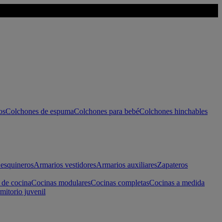
os
Colchones de espuma
Colchones para bebé
Colchones hinchables
esquineros
Armarios vestidores
Armarios auxiliares
Zapateros
 de cocina
Cocinas modulares
Cocinas completas
Cocinas a medida
mitorio juvenil