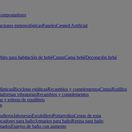
ompostadores
aciones metereológicas
Paneles
Cesped Artificial
les para habitación de bebé
Cunas
Cama bebé
Decoración bebé
lípticas
Bicicletas estáticas
Recambios y complementos
Cintas
Rodillos
taformas vibratorias
Recambios y complementos
s y esferas de equilibrio
ón
alleros
Jaboneras
Escobillero
Portarrollos
Cestas de ropa
cadores para baño
Armarios para baño
Repisa para baño
inados
Espejos de baño con aumento