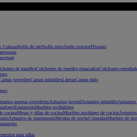
s 3 plazas
Sofás de piel
Sofás relax
Sofás exterior
Divanes
apersonas
macenaje
chones de muelles
Colchones de muelles ensacados
Colchones enrollad
eres
Camas juveniles
Camas infantiles
Literas
Camas nido
ones
marios puertas correderas
Armarios juvenil
Armarios infantiles
Armarios 
radores
Estanterias
Muebles recibidores
e cocina
Mesas y sillas de cocina
Muebles auxiliares de cocina
Armarios
onio
Armarios de matrimonio
Mesitas de noche
Comodas
Muebles de dor
tanterías
entos para sillas