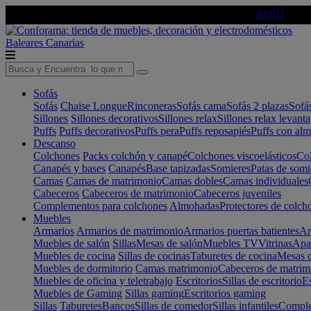
🔵Cambia tu electro con
-10% EXTRA
de descuento ☑️
AQUÍ
Baleares
Canarias
Sofás
Sofás
Chaise Longue
Rinconeras
Sofás cama
Sofás 2 plazas
Sofá
Sillones
Sillones decorativos
Sillones relax
Sillones relax levant
Puffs
Puffs decorativos
Puffs pera
Puffs reposapiés
Puffs con al
Descanso
Colchones
Packs colchón y canapé
Colchones viscoelásticos
Col
Canapés y bases
Canapés
Base tapizadas
Somieres
Patas de somi
Camas
Camas de matrimonio
Camas dobles
Camas individuales
Cabeceros
Cabeceros de matrimonio
Cabeceros juveniles
Complementos para colchones
Almohadas
Protectores de colch
Muebles
Armarios
Armarios de matrimonio
Armarios puertas batientes
Ar
Muebles de salón
Sillas
Mesas de salón
Muebles TV
Vitrinas
Apa
Muebles de cocina
Sillas de cocinas
Taburetes de cocina
Mesas d
Muebles de dormitorio
Camas matrimonio
Cabeceros de matrim
Muebles de oficina y teletrabajo
Escritorios
Sillas de escritorio
Es
Muebles de Gaming
Sillas gaming
Escritorios gaming
Sillas
Taburetes
Bancos
Sillas de comedor
Sillas infantiles
Complem