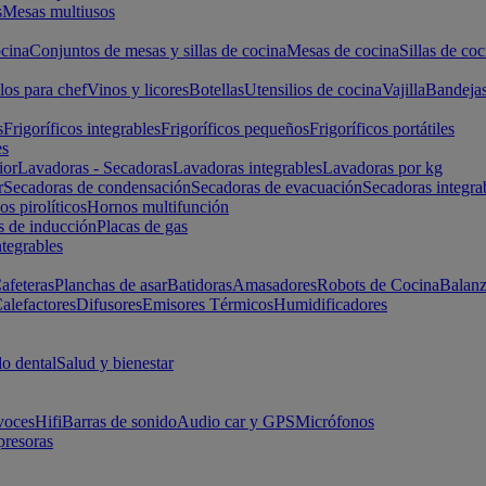
s
Mesas multiusos
cina
Conjuntos de mesas y sillas de cocina
Mesas de cocina
Sillas de coc
los para chef
Vinos y licores
Botellas
Utensilios de cocina
Vajilla
Bandeja
s
Frigoríficos integrables
Frigoríficos pequeños
Frigoríficos portátiles
es
ior
Lavadoras - Secadoras
Lavadoras integrables
Lavadoras por kg
r
Secadoras de condensación
Secadoras de evacuación
Secadoras integra
s pirolíticos
Hornos multifunción
s de inducción
Placas de gas
ntegrables
afeteras
Planchas de asar
Batidoras
Amasadores
Robots de Cocina
Balanz
alefactores
Difusores
Emisores Térmicos
Humidificadores
o dental
Salud y bienestar
voces
Hifi
Barras de sonido
Audio car y GPS
Micrófonos
presoras