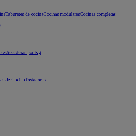
ina
Taburetes de cocina
Cocinas modulares
Cocinas completas
s
bles
Secadoras por Kg
as de Cocina
Tostadoras