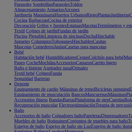
Parasoles
Sombrillas
Parasoles
Toldos
Almacenamiento
Armarios
Arcones
Jardinería
Maquinaria
Huertos Urbanos
Riego
Plantas
Jardineras
C
Cocina
Barbacoas
Cocina de exterior
Decoración
Grifos y fuentes
Estatuas
Macetas
Termómetros y est
Textil
Cojines de jardín
Fundas de jardín
Piscina
Plegable
Limpieza de piscinas
Ducha
Hinchable
Juguetes
Columpios
Toboganes
Hinchables
Casitas
Mascotas
Comederos
Jaulas
Casetas para mascotas
Bebé
Habitación bebé
Humidificadores
Cestas
Colchón para bebé
Mueb
Paseo
Coche
Mochilas
Accesorios
Capazos
Carrito ligero
Baño e higiene
Aspirador nasal
Orinales
Textil bebé
Cojines
Funda
Seguridad
Barreras
Deporte
Equipamiento de cardio
Máquinas de remo
Bicicletas spinning
E
Equipamiento de musculación
Bancos
Mancuernas
Máquinas
Pla
Accesorios fitness
Bandas
Barras
Plataforma de step
Cuerdas
Bola
Recuperación muscular
Electroestimulación
Terapia de percusi
Baño
Accesorios de baño
Colgadores baño
Papeleras
Dispensadores
To
Muebles de baño
Botiquines
Conjuntos de muebles para baño
To
Espejos de baño
Espejos de baño sin Luz
Espejos de baño ilum
Sanitarios
Bañeras
Lavabos
Mamparas