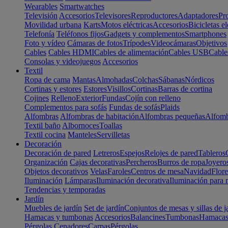
Wearables
Smartwatches
Televisión
Accesorios
Televisores
Reproductores
Adaptadores
Pr
Movilidad urbana
Karts
Motos eléctricas
Accesorios
Bicicletas el
Telefonía
Teléfonos fijos
Gadgets y complementos
Smartphones
Foto y vídeo
Cámaras de fotos
Trípodes
Videocámaras
Objetivos
Cables
Cables HDMI
Cables de alimentación
Cables USB
Cable
Consolas y videojuegos
Accesorios
Textil
Ropa de cama
Mantas
Almohadas
Colchas
Sábanas
Nórdicos
Cortinas y estores
Estores
Visillos
Cortinas
Barras de cortina
Cojines
Relleno
Exterior
Fundas
Cojín con relleno
Complementos para sofás
Fundas de sofás
Plaids
Alfombras
Alfombras de habitación
Alfombras pequeñas
Alfomb
Textil baño
Albornoces
Toallas
Textil cocina
Manteles
Servilletas
Decoración
Decoración de pared
Letreros
Espejos
Relojes de pared
Tableros
Organización
Cajas decorativas
Percheros
Burros de ropa
Joyero
Objetos decorativos
Velas
Faroles
Centros de mesa
Navidad
Flore
Iluminación
Lámparas
Iluminación decorativa
Iluminación para 
Tendencias y temporadas
Jardín
Muebles de jardín
Set de jardín
Conjuntos de mesas y sillas de j
Hamacas y tumbonas
Accesorios
Balancines
Tumbonas
Hamaca
Pérgolas
Cenadores
Carpas
Pérgolas