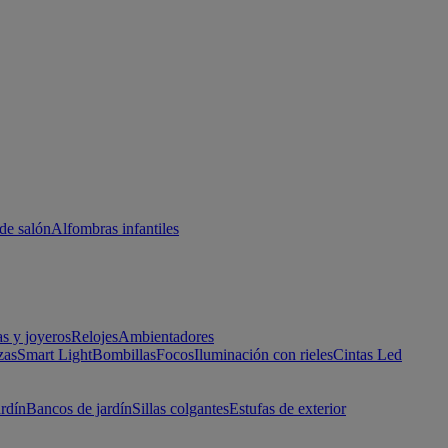
de salón
Alfombras infantiles
as y joyeros
Relojes
Ambientadores
zas
Smart Light
Bombillas
Focos
Iluminación con rieles
Cintas Led
ardín
Bancos de jardín
Sillas colgantes
Estufas de exterior