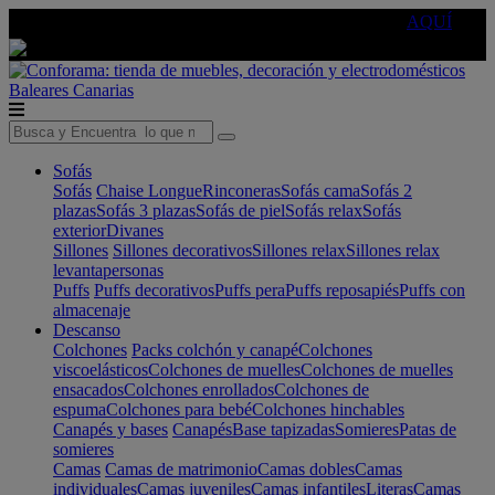
🔵Cambia tu electro con
-10% EXTRA
de descuento ☑️
AQUÍ
Baleares
Canarias
Sofás
Sofás
Chaise Longue
Rinconeras
Sofás cama
Sofás 2
plazas
Sofás 3 plazas
Sofás de piel
Sofás relax
Sofás
exterior
Divanes
Sillones
Sillones decorativos
Sillones relax
Sillones relax
levantapersonas
Puffs
Puffs decorativos
Puffs pera
Puffs reposapiés
Puffs con
almacenaje
Descanso
Colchones
Packs colchón y canapé
Colchones
viscoelásticos
Colchones de muelles
Colchones de muelles
ensacados
Colchones enrollados
Colchones de
espuma
Colchones para bebé
Colchones hinchables
Canapés y bases
Canapés
Base tapizadas
Somieres
Patas de
somieres
Camas
Camas de matrimonio
Camas dobles
Camas
individuales
Camas juveniles
Camas infantiles
Literas
Camas