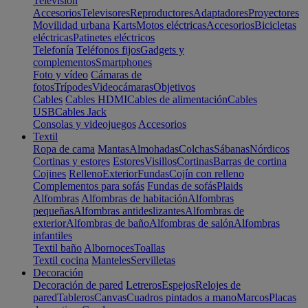
Televisión
Accesorios
Televisores
Reproductores
Adaptadores
Proyectores
Movilidad urbana
Karts
Motos eléctricas
Accesorios
Bicicletas
eléctricas
Patinetes eléctricos
Telefonía
Teléfonos fijos
Gadgets y
complementos
Smartphones
Foto y vídeo
Cámaras de
fotos
Trípodes
Videocámaras
Objetivos
Cables
Cables HDMI
Cables de alimentación
Cables
USB
Cables Jack
Consolas y videojuegos
Accesorios
Textil
Ropa de cama
Mantas
Almohadas
Colchas
Sábanas
Nórdicos
Cortinas y estores
Estores
Visillos
Cortinas
Barras de cortina
Cojines
Relleno
Exterior
Fundas
Cojín con relleno
Complementos para sofás
Fundas de sofás
Plaids
Alfombras
Alfombras de habitación
Alfombras
pequeñas
Alfombras antideslizantes
Alfombras de
exterior
Alfombras de baño
Alfombras de salón
Alfombras
infantiles
Textil baño
Albornoces
Toallas
Textil cocina
Manteles
Servilletas
Decoración
Decoración de pared
Letreros
Espejos
Relojes de
pared
Tableros
Canvas
Cuadros pintados a mano
Marcos
Placas