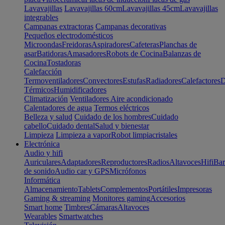
Lavavajillas
Lavavajillas 60cm
Lavavajillas 45cm
Lavavajillas
integrables
Campanas extractoras
Campanas decorativas
Pequeños electrodomésticos
Microondas
Freidoras
Aspiradores
Cafeteras
Planchas de
asar
Batidoras
Amasadores
Robots de Cocina
Balanzas de
Cocina
Tostadoras
Calefacción
Termoventiladores
Convectores
Estufas
Radiadores
Calefactores
D
Térmicos
Humidificadores
Climatización
Ventiladores
Aire acondicionado
Calentadores de agua
Termos eléctricos
Belleza y salud
Cuidado de los hombres
Cuidado
cabello
Cuidado dental
Salud y bienestar
Limpieza
Limpieza a vapor
Robot limpiacristales
Electrónica
Audio y hifi
Auriculares
Adaptadores
Reproductores
Radios
Altavoces
Hifi
Bar
de sonido
Audio car y GPS
Micrófonos
Informática
Almacenamiento
Tablets
Complementos
Portátiles
Impresoras
Gaming & streaming
Monitores gaming
Accesorios
Smart home
Timbres
Cámaras
Altavoces
Wearables
Smartwatches