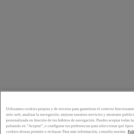
Utilizamos cookies propias y de terceros para garantizar el correcto funcionami
sitio web, analizar la navegación, mejorar nuestros servicios y mostrarte public
personalizada en función de tus hábitos de navegación. Puedes aceptar todas la
pulsando en “Aceptar”, o configurar tus preferencias para seleccionar qué tipos
cookies deseas permitir o rechazar. Para más información, consulta nuestra
Pol