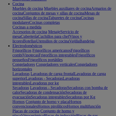
Cocina
Muebles de cocina
Muebles auxiliares de cocina
Armarios de
cocina
Conjuntos de mesas y sillas de cocina
Mesas de
cocina
Sillas de cocina
Taburetes de cocina
Cocinas
modulares
Cocinas completas
Cocinas a medida
Accesorios de cocina
Menaje
Servicio de
mesa
Cubertería
Cuchillos para chef
Vinos y
licores
Botellas
Utensilios de cocina
Vajilla
Bandejas
Electrodomésticos
Frigoríficos
Frigoríficos americanos
Frigoríficos
combi
Vinotecas
Frigoríficos integrables
Frigoríficos
pequeños
Frigoríficos portátiles
Congeladores
Congeladores verticales
Congeladores
horizontales
Lavadoras
Lavadoras de carga frontal
Lavadoras de carga
superior
Lavadoras - Secadoras
Lavadoras
integrables
Lavadoras por kg
Secadoras
Lavadoras - Secadoras
Secadoras con bomba de
calor
Secadoras de condensación
Secadoras de
evacuación
Secadoras integrables
Secadoras por Kg
Hornos
Conjunto de horno y placa
Hornos
convencionales
Hornos pirolíticos
Hornos multifunción
Placas de cocina
Conjunto de horno y
placa
Vitrocerámica
Placas de inducción
Placas de gas