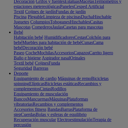
Decoración
Grifos y fuentes
Estatuas
Macetas
Termómetros y
estaciones metereológicas
Paneles
Cesped Artificial
Textil
Cojines de jardín
Fundas de jardín
Piscina
Plegable
Limpieza de piscinas
Ducha
Hinchable
Juguetes
Columpios
Toboganes
Hinchables
Casitas
Mascotas
Comederos
Jaulas
Casetas para mascotas
Bebé
Habitación bebé
Humidificadores
Cestas
Colchón para
bebé
Muebles para habitación de bebé
Cunas
Cama
bebé
Decoración bebé
Paseo
Coche
Mochilas
Accesorios
Capazos
Carrito ligero
Baño e higiene
Aspirador nasal
Orinales
Textil bebé
Cojines
Funda
Seguridad
Barreras
Deporte
Equipamiento de cardio
Máquinas de remo
Bicicletas
spinning
Elípticas
Bicicletas estáticas
Recambios y
complementos
Cintas
Rodillos
Equipamiento de musculación
Bancos
Mancuernas
Máquinas
Plataformas
vibratorias
Recambios y complementos
Accesorios fitness
Bandas
Barras
Plataforma de
step
Cuerdas
Bolas y esferas de equilibrio
Recuperación muscular
Electroestimulación
Terapia de
percusión