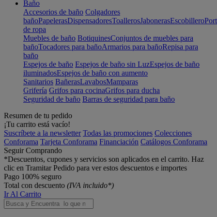
Baño
Accesorios de baño
Colgadores
baño
Papeleras
Dispensadores
Toalleros
Jaboneras
Escobillero
Port
de ropa
Muebles de baño
Botiquines
Conjuntos de muebles para
baño
Tocadores para baño
Armarios para baño
Repisa para
baño
Espejos de baño
Espejos de baño sin Luz
Espejos de baño
iluminados
Espejos de baño con aumento
Sanitarios
Bañeras
Lavabos
Mamparas
Grifería
Grifos para cocina
Grifos para ducha
Seguridad de baño
Barras de seguridad para baño
Resumen de tu pedido
¡Tu carrito está vacío!
Suscríbete a la newsletter
Todas las promociones
Colecciones
Conforama
Tarjeta Conforama
Financiación
Catálogos Conforama
Seguir Comprando
*Descuentos, cupones y servicios son aplicados en el carrito. Haz
clic en Tramitar Pedido para ver estos descuentos e importes
Pago 100% seguro
Total con descuento
(IVA incluido*)
Ir Al Carrito