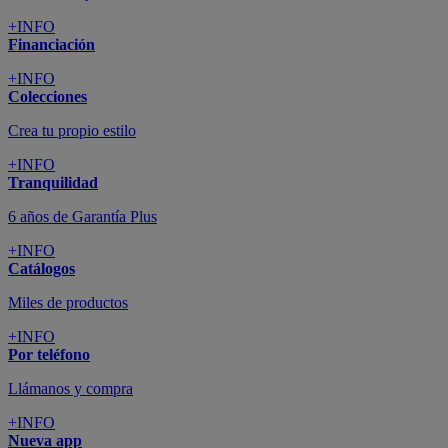
+INFO
Financiación
+INFO
Colecciones
Crea tu propio estilo
+INFO
Tranquilidad
6 años de Garantía Plus
+INFO
Catálogos
Miles de productos
+INFO
Por teléfono
Llámanos y compra
+INFO
Nueva app