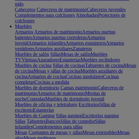
nido
Cabeceros
Cabeceros de matrimonio
Cabeceros juveniles
Complementos para colchones
Almohadas
Protectores de
colchones
Muebles
Armarios
Armarios de matrimonio
Armarios puertas
batientes
Armarios puertas correderas
Armarios
juvenil
Armarios infantiles
Armarios esquineros
Armarios
vestidores
Armarios auxiliares
Zapateros
Muebles de salón
Sillas
Mesas de salón
Muebles
TV
Vitrinas
Aparadores
Estanterias
Muebles recibidores
Muebles de cocina
Sillas de cocinas
Taburetes de cocina
Mesas
de cocina
Mesas y sillas de cocina
Muebles auxiliares de
cocina
Armarios de cocina
Cocinas modulares
Cocinas
completas
Cocinas a medida
Muebles de dormitorio
Camas matrimonio
Cabeceros de
matrimonio
Armarios de matrimonio
Mesitas de
noche
Comodas
Muebles de dormitorio juvenil
Muebles de oficina y teletrabajo
Escritorios
Sillas de
escritorio
Estanterías
Muebles de Gaming
Sillas gaming
Escritorios gaming
Sillas
Taburetes
Bancos
Sillas de comedor
Sillas
infantiles
Complementos para sillas
Mesas
Conjuntos de mesas y sillas
Mesas extensibles
Mesas
altas
Mesas multiusos