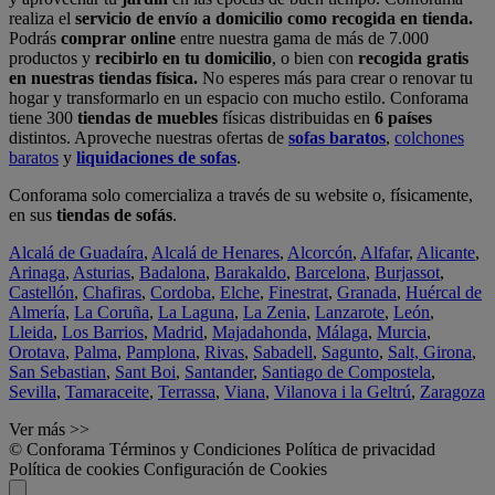
realiza el
servicio de envío a domicilio como recogida en tienda.
Podrás
comprar online
entre nuestra gama de más de 7.000
productos y
recibirlo en tu domicilio
, o bien con
recogida gratis
en nuestras tiendas física.
No esperes más para crear o renovar tu
hogar y transformarlo en un espacio con mucho estilo. Conforama
tiene 300
tiendas de muebles
físicas distribuidas en
6 países
distintos. Aproveche nuestras ofertas de
sofas baratos
,
colchones
baratos
y
liquidaciones de sofas
.
Conforama solo comercializa a través de su website o, físicamente,
en sus
tiendas de sofás
.
Alcalá de Guadaíra
,
Alcalá de Henares
,
Alcorcón
,
Alfafar
,
Alicante
,
Arinaga
,
Asturias
,
Badalona
,
Barakaldo
,
Barcelona
,
Burjassot
,
Castellón
,
Chafiras
,
Cordoba
,
Elche
,
Finestrat
,
Granada
,
Huércal de
Almería
,
La Coruña
,
La Laguna
,
La Zenia
,
Lanzarote
,
León
,
Lleida
,
Los Barrios
,
Madrid
,
Majadahonda
,
Málaga
,
Murcia
,
Orotava
,
Palma
,
Pamplona
,
Rivas
,
Sabadell
,
Sagunto
,
Salt, Girona
,
San Sebastian
,
Sant Boi
,
Santander
,
Santiago de Compostela
,
Sevilla
,
Tamaraceite
,
Terrassa
,
Viana
,
Vilanova i la Geltrú
,
Zaragoza
Ver más >>
© Conforama
Términos y Condiciones
Política de privacidad
Política de cookies
Configuración de Cookies