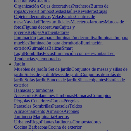
decorativas
Cuadros
Organización
Cajas decorativas
Percheros
Burros de
ropa
Joyeros
Biombos
Cestas
Baúles
Revisteros
Cajas
Objetos decorativos
Velas
Faroles
Centros de
mesa
Navidad
Flores artificiales
Maceteros
Jarrones
Marcos de
fotos
Figuras decorativas
Cajitas y
joyeros
Relojes
Ambientadores
Iluminación
Lámparas
Iluminación decorativa
Iluminación para
muebles
Iluminación para dormitorio
Iluminación
exterior
Guirnaldas
Balizas
Smart
Light
Bombillas
Focos
Iluminación con rieles
Cintas Led
Tendencias y temporadas
Jardín
Muebles de jardín
Set de jardín
Conjuntos de mesas y sillas de
jardín
Sillas de jardín
Mesas de jardín
Conjuntos de sofás de
jardín
Sofás jardín
Bancos de jardín
Sillas colgantes
Estufas de
exterior
Hamacas y tumbonas
Accesorios
Balancines
Tumbonas
Hamacas
Columpios
Pérgolas
Cenadores
Carpas
Pérgolas
Parasoles
Sombrillas
Parasoles
Toldos
Almacenamiento
Armarios
Arcones
Jardinería
Maquinaria
Huertos
Urbanos
Riego
Plantas
Jardineras
Compostadores
Cocina
Barbacoas
Cocina de exterior