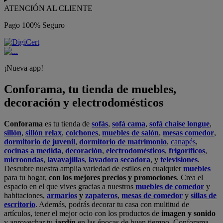
ATENCIÓN AL CLIENTE
Pago 100% Seguro
¡Nueva app!
Conforama, tu tienda de muebles,
decoración y electrodomésticos
Conforama
es tu tienda de
sofás
,
sofá cama
,
sofá chaise longue
,
sillón
,
sillón relax
,
colchones
,
muebles de salón
,
mesas comedor
,
dormitorio de juvenil
,
dormitorio de matrimonio
,
canapés
,
cocinas a medida
,
decoración
,
electrodomésticos
,
frigoríficos
,
microondas
,
lavavajillas
,
lavadora secadora
, y
televisiones
.
Descubre nuestra amplia variedad de estilos en cualquier
muebles
para tu hogar,
con los mejores precios y promociones
. Crea el
espacio en el que vives gracias a nuestros
muebles de comedor
y
habitaciones,
armarios
y
zapateros
,
mesas de comedor
y
sillas de
escritorio
. Además, podrás decorar tu casa con multitud de
artículos, tener el mejor ocio con los productos de
imagen y sonido
y aprovechar tu
jardín
en las épocas de buen tiempo. Conforama