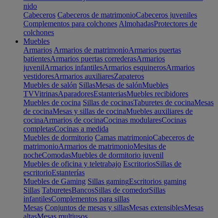
nido
Cabeceros
Cabeceros de matrimonio
Cabeceros juveniles
Complementos para colchones
Almohadas
Protectores de
colchones
Muebles
Armarios
Armarios de matrimonio
Armarios puertas
batientes
Armarios puertas correderas
Armarios
juvenil
Armarios infantiles
Armarios esquineros
Armarios
vestidores
Armarios auxiliares
Zapateros
Muebles de salón
Sillas
Mesas de salón
Muebles
TV
Vitrinas
Aparadores
Estanterias
Muebles recibidores
Muebles de cocina
Sillas de cocinas
Taburetes de cocina
Mesas
de cocina
Mesas y sillas de cocina
Muebles auxiliares de
cocina
Armarios de cocina
Cocinas modulares
Cocinas
completas
Cocinas a medida
Muebles de dormitorio
Camas matrimonio
Cabeceros de
matrimonio
Armarios de matrimonio
Mesitas de
noche
Comodas
Muebles de dormitorio juvenil
Muebles de oficina y teletrabajo
Escritorios
Sillas de
escritorio
Estanterías
Muebles de Gaming
Sillas gaming
Escritorios gaming
Sillas
Taburetes
Bancos
Sillas de comedor
Sillas
infantiles
Complementos para sillas
Mesas
Conjuntos de mesas y sillas
Mesas extensibles
Mesas
altas
Mesas multiusos