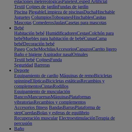
estaciones metereológicas
Paneles
Cesped Artificial
Textil
Cojines de jardín
Fundas de jardín
Piscina
Plegable
Limpieza de piscinas
Ducha
Hinchable
Juguetes
Columpios
Toboganes
Hinchables
Casitas
Mascotas
Comederos
Jaulas
Casetas para mascotas
Bebé
Habitación bebé
Humidificadores
Cestas
Colchón para
bebé
Muebles para habitación de bebé
Cunas
Cama
bebé
Decoración bebé
Paseo
Coche
Mochilas
Accesorios
Capazos
Carrito ligero
Baño e higiene
Aspirador nasal
Orinales
Textil bebé
Cojines
Funda
Seguridad
Barreras
Deporte
Equipamiento de cardio
Máquinas de remo
Bicicletas
spinning
Elípticas
Bicicletas estáticas
Recambios y
complementos
Cintas
Rodillos
Equipamiento de musculación
Bancos
Mancuernas
Máquinas
Plataformas
vibratorias
Recambios y complementos
Accesorios fitness
Bandas
Barras
Plataforma de
step
Cuerdas
Bolas y esferas de equilibrio
Recuperación muscular
Electroestimulación
Terapia de
percusión
Baño