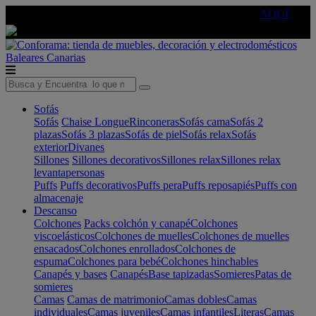
🔵Cambia tu electro con
-10% EXTRA
de descuento ☑️
AQUÍ
Baleares
Canarias
Sofás
Sofás
Chaise Longue
Rinconeras
Sofás cama
Sofás 2
plazas
Sofás 3 plazas
Sofás de piel
Sofás relax
Sofás
exterior
Divanes
Sillones
Sillones decorativos
Sillones relax
Sillones relax
levantapersonas
Puffs
Puffs decorativos
Puffs pera
Puffs reposapiés
Puffs con
almacenaje
Descanso
Colchones
Packs colchón y canapé
Colchones
viscoelásticos
Colchones de muelles
Colchones de muelles
ensacados
Colchones enrollados
Colchones de
espuma
Colchones para bebé
Colchones hinchables
Canapés y bases
Canapés
Base tapizadas
Somieres
Patas de
somieres
Camas
Camas de matrimonio
Camas dobles
Camas
individuales
Camas juveniles
Camas infantiles
Literas
Camas