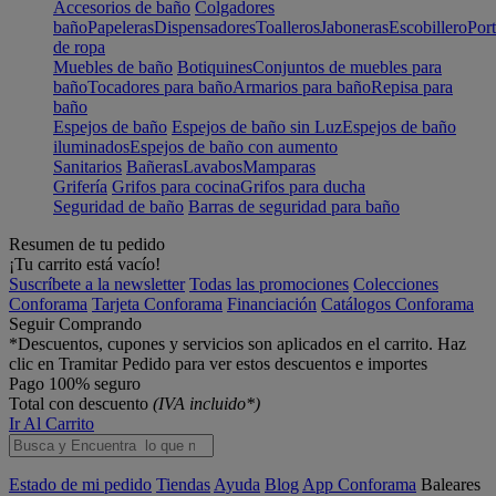
Accesorios de baño
Colgadores
baño
Papeleras
Dispensadores
Toalleros
Jaboneras
Escobillero
Port
de ropa
Muebles de baño
Botiquines
Conjuntos de muebles para
baño
Tocadores para baño
Armarios para baño
Repisa para
baño
Espejos de baño
Espejos de baño sin Luz
Espejos de baño
iluminados
Espejos de baño con aumento
Sanitarios
Bañeras
Lavabos
Mamparas
Grifería
Grifos para cocina
Grifos para ducha
Seguridad de baño
Barras de seguridad para baño
Resumen de tu pedido
¡Tu carrito está vacío!
Suscríbete a la newsletter
Todas las promociones
Colecciones
Conforama
Tarjeta Conforama
Financiación
Catálogos Conforama
Seguir Comprando
*Descuentos, cupones y servicios son aplicados en el carrito. Haz
clic en Tramitar Pedido para ver estos descuentos e importes
Pago 100% seguro
Total con descuento
(IVA incluido*)
Ir Al Carrito
Estado de mi pedido
Tiendas
Ayuda
Blog
App Conforama
Baleares