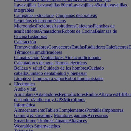
Lavavajillas
Lavavajillas 60cm
Lavavajillas 45cm
Lavavajillas
integrables
Campanas extractoras
Campanas decorativas
Pequeños electrodomésticos
Microondas
Freidoras
Aspiradores
Cafeteras
Planchas de
asar
Batidoras
Amasadores
Robots de Cocina
Balanzas de
Cocina
Tostadoras
Calefacción
Termoventiladores
Convectores
Estufas
Radiadores
Calefactores
D
Térmicos
Humidificadores
Climatización
Ventiladores
Aire acondicionado
Calentadores de agua
Termos eléctricos
Belleza y salud
Cuidado de los hombres
Cuidado
cabello
Cuidado dental
Salud y bienestar
Limpieza
Limpieza a vapor
Robot limpiacristales
Electrónica
Audio y hifi
Auriculares
Adaptadores
Reproductores
Radios
Altavoces
Hifi
Bar
de sonido
Audio car y GPS
Micrófonos
Informática
Almacenamiento
Tablets
Complementos
Portátiles
Impresoras
Gaming & streaming
Monitores gaming
Accesorios
Smart home
Timbres
Cámaras
Altavoces
Wearables
Smartwatches