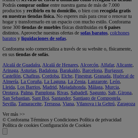
Podrás
comprar online
entre nuestra gama de más de 7.000
productos y
recibirlo en tu domicilio
, o bien con
recogida gratis
en nuestras tiendas física.
No esperes más para crear o renovar tu
hogar y transformarlo en un espacio con mucho estilo. Conforama
tiene 300
tiendas de muebles
físicas distribuidas en
6 países
distintos. Aproveche nuestras ofertas de
sofas baratos
,
colchones
baratos
y
liquidaciones de sofas
.
Conforama solo comercializa a través de su website o, físicamente,
en sus
tiendas de sofás
.
Alcalá de Guadaíra
,
Alcalá de Henares
,
Alcorcón
,
Alfafar
,
Alicante
,
Arinaga
,
Asturias
,
Badalona
,
Barakaldo
,
Barcelona
,
Burjassot
,
Castellón
,
Chafiras
,
Cordoba
,
Elche
,
Finestrat
,
Granada
,
Huércal de
Almería
,
La Coruña
,
La Laguna
,
La Zenia
,
Lanzarote
,
León
,
Lleida
,
Los Barrios
,
Madrid
,
Majadahonda
,
Málaga
,
Murcia
,
Orotava
,
Palma
,
Pamplona
,
Rivas
,
Sabadell
,
Sagunto
,
Salt, Girona
,
San Sebastian
,
Sant Boi
,
Santander
,
Santiago de Compostela
,
Sevilla
,
Tamaraceite
,
Terrassa
,
Viana
,
Vilanova i la Geltrú
,
Zaragoza
Ver más >>
© Conforama
Términos y Condiciones
Política de privacidad
Política de cookies
Configuración de Cookies