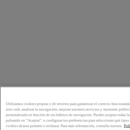
Utilizamos cookies propias y de terceros para garantizar el correcto funcionami
sitio web, analizar la navegación, mejorar nuestros servicios y mostrarte public
personalizada en función de tus hábitos de navegación. Puedes aceptar todas la
pulsando en “Aceptar”, o configurar tus preferencias para seleccionar qué tipos
cookies deseas permitir o rechazar. Para más información, consulta nuestra
Pol