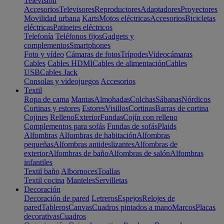
Televisión
Accesorios
Televisores
Reproductores
Adaptadores
Proyectores
Movilidad urbana
Karts
Motos eléctricas
Accesorios
Bicicletas
eléctricas
Patinetes eléctricos
Telefonía
Teléfonos fijos
Gadgets y
complementos
Smartphones
Foto y vídeo
Cámaras de fotos
Trípodes
Videocámaras
Cables
Cables HDMI
Cables de alimentación
Cables
USB
Cables Jack
Consolas y videojuegos
Accesorios
Textil
Ropa de cama
Mantas
Almohadas
Colchas
Sábanas
Nórdicos
Cortinas y estores
Estores
Visillos
Cortinas
Barras de cortina
Cojines
Relleno
Exterior
Fundas
Cojín con relleno
Complementos para sofás
Fundas de sofás
Plaids
Alfombras
Alfombras de habitación
Alfombras
pequeñas
Alfombras antideslizantes
Alfombras de
exterior
Alfombras de baño
Alfombras de salón
Alfombras
infantiles
Textil baño
Albornoces
Toallas
Textil cocina
Manteles
Servilletas
Decoración
Decoración de pared
Letreros
Espejos
Relojes de
pared
Tableros
Canvas
Cuadros pintados a mano
Marcos
Placas
decorativas
Cuadros