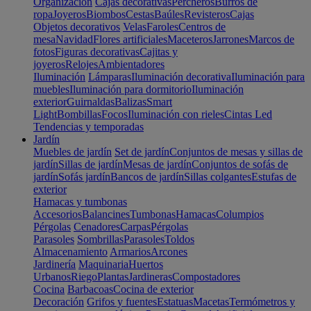
Organización
Cajas decorativas
Percheros
Burros de
ropa
Joyeros
Biombos
Cestas
Baúles
Revisteros
Cajas
Objetos decorativos
Velas
Faroles
Centros de
mesa
Navidad
Flores artificiales
Maceteros
Jarrones
Marcos de
fotos
Figuras decorativas
Cajitas y
joyeros
Relojes
Ambientadores
Iluminación
Lámparas
Iluminación decorativa
Iluminación para
muebles
Iluminación para dormitorio
Iluminación
exterior
Guirnaldas
Balizas
Smart
Light
Bombillas
Focos
Iluminación con rieles
Cintas Led
Tendencias y temporadas
Jardín
Muebles de jardín
Set de jardín
Conjuntos de mesas y sillas de
jardín
Sillas de jardín
Mesas de jardín
Conjuntos de sofás de
jardín
Sofás jardín
Bancos de jardín
Sillas colgantes
Estufas de
exterior
Hamacas y tumbonas
Accesorios
Balancines
Tumbonas
Hamacas
Columpios
Pérgolas
Cenadores
Carpas
Pérgolas
Parasoles
Sombrillas
Parasoles
Toldos
Almacenamiento
Armarios
Arcones
Jardinería
Maquinaria
Huertos
Urbanos
Riego
Plantas
Jardineras
Compostadores
Cocina
Barbacoas
Cocina de exterior
Decoración
Grifos y fuentes
Estatuas
Macetas
Termómetros y