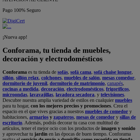
Pago 100% Seguro
¡Nueva app!
Conforama, tu tienda de muebles,
decoración y electrodomésticos
Conforama
es tu tienda de
sofás
,
sofá cama
,
sofá chaise longue
,
sillón
,
sillón relax
,
colchones
,
muebles de salón
,
mesas comedor
,
dormitorio de juvenil
,
dormitorio de matrimonio
,
canapés
,
cocinas a medida
,
decoración
,
electrodomésticos
,
frigoríficos
,
microondas
,
lavavajillas
,
lavadora secadora
, y
televisiones
.
Descubre nuestra amplia variedad de estilos en cualquier
muebles
para tu hogar,
con los mejores precios y promociones
. Crea el
espacio en el que vives gracias a nuestros
muebles de comedor
y
habitaciones,
armarios
y
zapateros
,
mesas de comedor
y
sillas de
escritorio
. Además, podrás decorar tu casa con multitud de
artículos, tener el mejor ocio con los productos de
imagen y sonido
y aprovechar tu
jardín
en las épocas de buen tiempo. Conforama
realiza el
servicio de envío a domicilio como recogida en tienda.