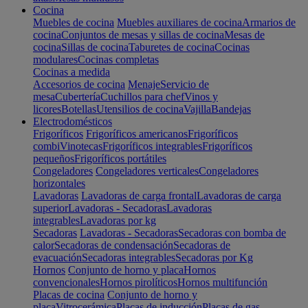
Cocina
Muebles de cocina
Muebles auxiliares de cocina
Armarios de
cocina
Conjuntos de mesas y sillas de cocina
Mesas de
cocina
Sillas de cocina
Taburetes de cocina
Cocinas
modulares
Cocinas completas
Cocinas a medida
Accesorios de cocina
Menaje
Servicio de
mesa
Cubertería
Cuchillos para chef
Vinos y
licores
Botellas
Utensilios de cocina
Vajilla
Bandejas
Electrodomésticos
Frigoríficos
Frigoríficos americanos
Frigoríficos
combi
Vinotecas
Frigoríficos integrables
Frigoríficos
pequeños
Frigoríficos portátiles
Congeladores
Congeladores verticales
Congeladores
horizontales
Lavadoras
Lavadoras de carga frontal
Lavadoras de carga
superior
Lavadoras - Secadoras
Lavadoras
integrables
Lavadoras por kg
Secadoras
Lavadoras - Secadoras
Secadoras con bomba de
calor
Secadoras de condensación
Secadoras de
evacuación
Secadoras integrables
Secadoras por Kg
Hornos
Conjunto de horno y placa
Hornos
convencionales
Hornos pirolíticos
Hornos multifunción
Placas de cocina
Conjunto de horno y
placa
Vitrocerámica
Placas de inducción
Placas de gas