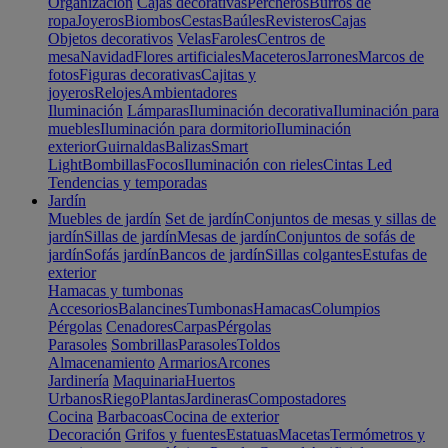
Organización
Cajas decorativas
Percheros
Burros de
ropa
Joyeros
Biombos
Cestas
Baúles
Revisteros
Cajas
Objetos decorativos
Velas
Faroles
Centros de
mesa
Navidad
Flores artificiales
Maceteros
Jarrones
Marcos de
fotos
Figuras decorativas
Cajitas y
joyeros
Relojes
Ambientadores
Iluminación
Lámparas
Iluminación decorativa
Iluminación para
muebles
Iluminación para dormitorio
Iluminación
exterior
Guirnaldas
Balizas
Smart
Light
Bombillas
Focos
Iluminación con rieles
Cintas Led
Tendencias y temporadas
Jardín
Muebles de jardín
Set de jardín
Conjuntos de mesas y sillas de
jardín
Sillas de jardín
Mesas de jardín
Conjuntos de sofás de
jardín
Sofás jardín
Bancos de jardín
Sillas colgantes
Estufas de
exterior
Hamacas y tumbonas
Accesorios
Balancines
Tumbonas
Hamacas
Columpios
Pérgolas
Cenadores
Carpas
Pérgolas
Parasoles
Sombrillas
Parasoles
Toldos
Almacenamiento
Armarios
Arcones
Jardinería
Maquinaria
Huertos
Urbanos
Riego
Plantas
Jardineras
Compostadores
Cocina
Barbacoas
Cocina de exterior
Decoración
Grifos y fuentes
Estatuas
Macetas
Termómetros y