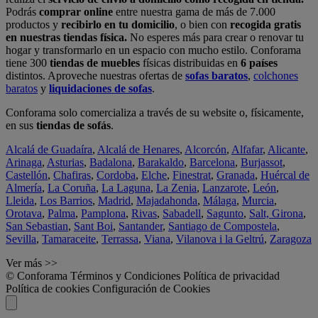
Podrás
comprar online
entre nuestra gama de más de 7.000
productos y
recibirlo en tu domicilio
, o bien con
recogida gratis
en nuestras tiendas física.
No esperes más para crear o renovar tu
hogar y transformarlo en un espacio con mucho estilo. Conforama
tiene 300
tiendas de muebles
físicas distribuidas en
6 países
distintos. Aproveche nuestras ofertas de
sofas baratos
,
colchones
baratos
y
liquidaciones de sofas
.
Conforama solo comercializa a través de su website o, físicamente,
en sus
tiendas de sofás
.
Alcalá de Guadaíra
,
Alcalá de Henares
,
Alcorcón
,
Alfafar
,
Alicante
,
Arinaga
,
Asturias
,
Badalona
,
Barakaldo
,
Barcelona
,
Burjassot
,
Castellón
,
Chafiras
,
Cordoba
,
Elche
,
Finestrat
,
Granada
,
Huércal de
Almería
,
La Coruña
,
La Laguna
,
La Zenia
,
Lanzarote
,
León
,
Lleida
,
Los Barrios
,
Madrid
,
Majadahonda
,
Málaga
,
Murcia
,
Orotava
,
Palma
,
Pamplona
,
Rivas
,
Sabadell
,
Sagunto
,
Salt, Girona
,
San Sebastian
,
Sant Boi
,
Santander
,
Santiago de Compostela
,
Sevilla
,
Tamaraceite
,
Terrassa
,
Viana
,
Vilanova i la Geltrú
,
Zaragoza
Ver más >>
© Conforama
Términos y Condiciones
Política de privacidad
Política de cookies
Configuración de Cookies