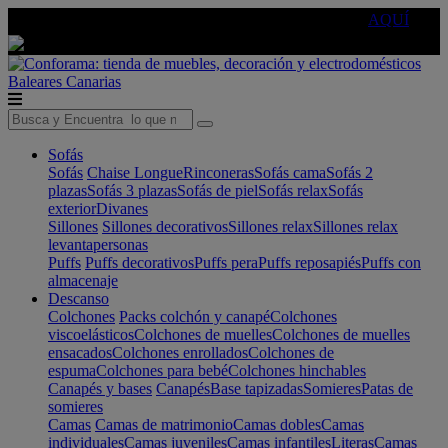
🔵Cambia tu electro con
-10% EXTRA
de descuento ☑️
AQUÍ
Baleares
Canarias
Sofás
Sofás
Chaise Longue
Rinconeras
Sofás cama
Sofás 2
plazas
Sofás 3 plazas
Sofás de piel
Sofás relax
Sofás
exterior
Divanes
Sillones
Sillones decorativos
Sillones relax
Sillones relax
levantapersonas
Puffs
Puffs decorativos
Puffs pera
Puffs reposapiés
Puffs con
almacenaje
Descanso
Colchones
Packs colchón y canapé
Colchones
viscoelásticos
Colchones de muelles
Colchones de muelles
ensacados
Colchones enrollados
Colchones de
espuma
Colchones para bebé
Colchones hinchables
Canapés y bases
Canapés
Base tapizadas
Somieres
Patas de
somieres
Camas
Camas de matrimonio
Camas dobles
Camas
individuales
Camas juveniles
Camas infantiles
Literas
Camas