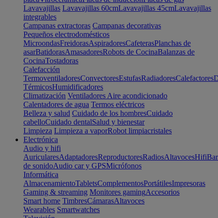
Lavavajillas
Lavavajillas 60cm
Lavavajillas 45cm
Lavavajillas
integrables
Campanas extractoras
Campanas decorativas
Pequeños electrodomésticos
Microondas
Freidoras
Aspiradores
Cafeteras
Planchas de
asar
Batidoras
Amasadores
Robots de Cocina
Balanzas de
Cocina
Tostadoras
Calefacción
Termoventiladores
Convectores
Estufas
Radiadores
Calefactores
D
Térmicos
Humidificadores
Climatización
Ventiladores
Aire acondicionado
Calentadores de agua
Termos eléctricos
Belleza y salud
Cuidado de los hombres
Cuidado
cabello
Cuidado dental
Salud y bienestar
Limpieza
Limpieza a vapor
Robot limpiacristales
Electrónica
Audio y hifi
Auriculares
Adaptadores
Reproductores
Radios
Altavoces
Hifi
Bar
de sonido
Audio car y GPS
Micrófonos
Informática
Almacenamiento
Tablets
Complementos
Portátiles
Impresoras
Gaming & streaming
Monitores gaming
Accesorios
Smart home
Timbres
Cámaras
Altavoces
Wearables
Smartwatches