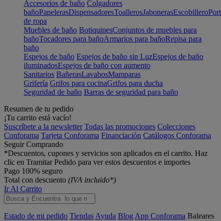
Accesorios de baño
Colgadores
baño
Papeleras
Dispensadores
Toalleros
Jaboneras
Escobillero
Port
de ropa
Muebles de baño
Botiquines
Conjuntos de muebles para
baño
Tocadores para baño
Armarios para baño
Repisa para
baño
Espejos de baño
Espejos de baño sin Luz
Espejos de baño
iluminados
Espejos de baño con aumento
Sanitarios
Bañeras
Lavabos
Mamparas
Grifería
Grifos para cocina
Grifos para ducha
Seguridad de baño
Barras de seguridad para baño
Resumen de tu pedido
¡Tu carrito está vacío!
Suscríbete a la newsletter
Todas las promociones
Colecciones
Conforama
Tarjeta Conforama
Financiación
Catálogos Conforama
Seguir Comprando
*Descuentos, cupones y servicios son aplicados en el carrito. Haz
clic en Tramitar Pedido para ver estos descuentos e importes
Pago 100% seguro
Total con descuento
(IVA incluido*)
Ir Al Carrito
Estado de mi pedido
Tiendas
Ayuda
Blog
App Conforama
Baleares