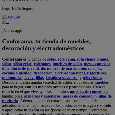
Pago 100% Seguro
¡Nueva app!
Conforama, tu tienda de muebles,
decoración y electrodomésticos
Conforama
es tu tienda de
sofás
,
sofá cama
,
sofá chaise longue
,
sillón
,
sillón relax
,
colchones
,
muebles de salón
,
mesas comedor
,
dormitorio de juvenil
,
dormitorio de matrimonio
,
canapés
,
cocinas a medida
,
decoración
,
electrodomésticos
,
frigoríficos
,
microondas
,
lavavajillas
,
lavadora secadora
, y
televisiones
.
Descubre nuestra amplia variedad de estilos en cualquier
muebles
para tu hogar,
con los mejores precios y promociones
. Crea el
espacio en el que vives gracias a nuestros
muebles de comedor
y
habitaciones,
armarios
y
zapateros
,
mesas de comedor
y
sillas de
escritorio
. Además, podrás decorar tu casa con multitud de
artículos, tener el mejor ocio con los productos de
imagen y sonido
y aprovechar tu
jardín
en las épocas de buen tiempo. Conforama
realiza el
servicio de envío a domicilio como recogida en tienda.