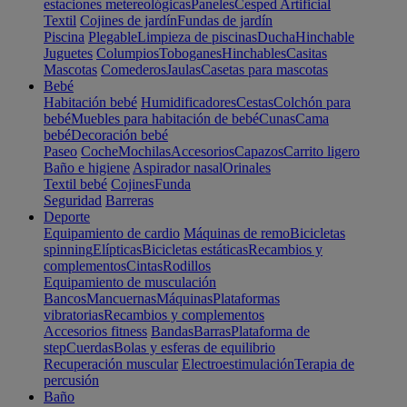
estaciones metereológicas
Paneles
Cesped Artificial
Textil
Cojines de jardín
Fundas de jardín
Piscina
Plegable
Limpieza de piscinas
Ducha
Hinchable
Juguetes
Columpios
Toboganes
Hinchables
Casitas
Mascotas
Comederos
Jaulas
Casetas para mascotas
Bebé
Habitación bebé
Humidificadores
Cestas
Colchón para
bebé
Muebles para habitación de bebé
Cunas
Cama
bebé
Decoración bebé
Paseo
Coche
Mochilas
Accesorios
Capazos
Carrito ligero
Baño e higiene
Aspirador nasal
Orinales
Textil bebé
Cojines
Funda
Seguridad
Barreras
Deporte
Equipamiento de cardio
Máquinas de remo
Bicicletas
spinning
Elípticas
Bicicletas estáticas
Recambios y
complementos
Cintas
Rodillos
Equipamiento de musculación
Bancos
Mancuernas
Máquinas
Plataformas
vibratorias
Recambios y complementos
Accesorios fitness
Bandas
Barras
Plataforma de
step
Cuerdas
Bolas y esferas de equilibrio
Recuperación muscular
Electroestimulación
Terapia de
percusión
Baño