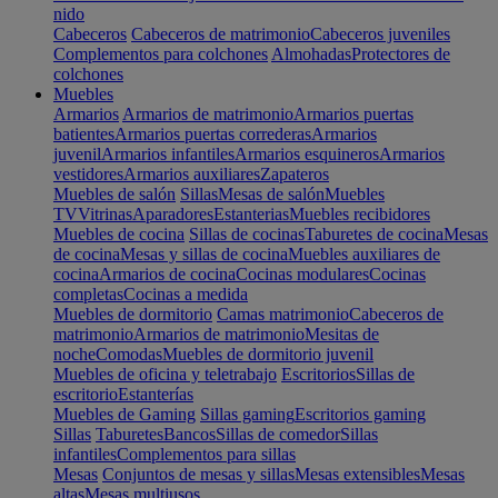
nido
Cabeceros
Cabeceros de matrimonio
Cabeceros juveniles
Complementos para colchones
Almohadas
Protectores de
colchones
Muebles
Armarios
Armarios de matrimonio
Armarios puertas
batientes
Armarios puertas correderas
Armarios
juvenil
Armarios infantiles
Armarios esquineros
Armarios
vestidores
Armarios auxiliares
Zapateros
Muebles de salón
Sillas
Mesas de salón
Muebles
TV
Vitrinas
Aparadores
Estanterias
Muebles recibidores
Muebles de cocina
Sillas de cocinas
Taburetes de cocina
Mesas
de cocina
Mesas y sillas de cocina
Muebles auxiliares de
cocina
Armarios de cocina
Cocinas modulares
Cocinas
completas
Cocinas a medida
Muebles de dormitorio
Camas matrimonio
Cabeceros de
matrimonio
Armarios de matrimonio
Mesitas de
noche
Comodas
Muebles de dormitorio juvenil
Muebles de oficina y teletrabajo
Escritorios
Sillas de
escritorio
Estanterías
Muebles de Gaming
Sillas gaming
Escritorios gaming
Sillas
Taburetes
Bancos
Sillas de comedor
Sillas
infantiles
Complementos para sillas
Mesas
Conjuntos de mesas y sillas
Mesas extensibles
Mesas
altas
Mesas multiusos