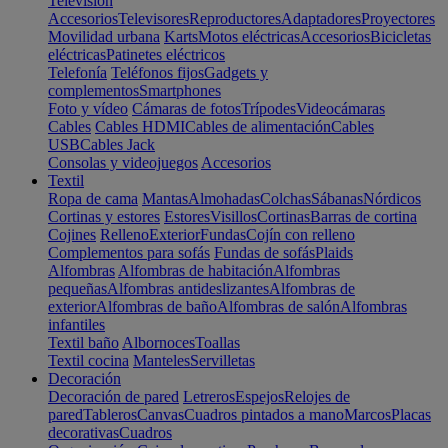
Televisión
Accesorios
Televisores
Reproductores
Adaptadores
Proyectores
Movilidad urbana
Karts
Motos eléctricas
Accesorios
Bicicletas
eléctricas
Patinetes eléctricos
Telefonía
Teléfonos fijos
Gadgets y
complementos
Smartphones
Foto y vídeo
Cámaras de fotos
Trípodes
Videocámaras
Cables
Cables HDMI
Cables de alimentación
Cables
USB
Cables Jack
Consolas y videojuegos
Accesorios
Textil
Ropa de cama
Mantas
Almohadas
Colchas
Sábanas
Nórdicos
Cortinas y estores
Estores
Visillos
Cortinas
Barras de cortina
Cojines
Relleno
Exterior
Fundas
Cojín con relleno
Complementos para sofás
Fundas de sofás
Plaids
Alfombras
Alfombras de habitación
Alfombras
pequeñas
Alfombras antideslizantes
Alfombras de
exterior
Alfombras de baño
Alfombras de salón
Alfombras
infantiles
Textil baño
Albornoces
Toallas
Textil cocina
Manteles
Servilletas
Decoración
Decoración de pared
Letreros
Espejos
Relojes de
pared
Tableros
Canvas
Cuadros pintados a mano
Marcos
Placas
decorativas
Cuadros