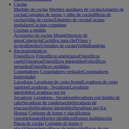
Cocina
Muebles de cocina
Muebles auxiliares de cocina
Armarios de
cocina
Conjuntos de mesas y sillas de cocina
Mesas de
cocina
Sillas de cocina
Taburetes de cocina
Cocinas
modulares
Cocinas completas
Cocinas a medida
Accesorios de cocina
Menaje
Servicio de
mesa
Cubertería
Cuchillos para chef
Vinos y
licores
Botellas
Utensilios de cocina
Vajilla
Bandejas
Electrodomésticos
Frigoríficos
Frigoríficos americanos
Frigoríficos
combi
Vinotecas
Frigoríficos integrables
Frigoríficos
pequeños
Frigoríficos portátiles
Congeladores
Congeladores verticales
Congeladores
horizontales
Lavadoras
Lavadoras de carga frontal
Lavadoras de carga
superior
Lavadoras - Secadoras
Lavadoras
integrables
Lavadoras por kg
Secadoras
Lavadoras - Secadoras
Secadoras con bomba de
calor
Secadoras de condensación
Secadoras de
evacuación
Secadoras integrables
Secadoras por Kg
Hornos
Conjunto de horno y placa
Hornos
convencionales
Hornos pirolíticos
Hornos multifunción
Placas de cocina
Conjunto de horno y
placa
Vitrocerámica
Placas de inducción
Placas de gas