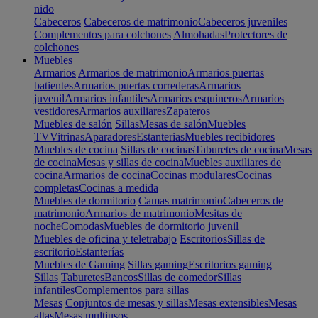
nido
Cabeceros
Cabeceros de matrimonio
Cabeceros juveniles
Complementos para colchones
Almohadas
Protectores de
colchones
Muebles
Armarios
Armarios de matrimonio
Armarios puertas
batientes
Armarios puertas correderas
Armarios
juvenil
Armarios infantiles
Armarios esquineros
Armarios
vestidores
Armarios auxiliares
Zapateros
Muebles de salón
Sillas
Mesas de salón
Muebles
TV
Vitrinas
Aparadores
Estanterias
Muebles recibidores
Muebles de cocina
Sillas de cocinas
Taburetes de cocina
Mesas
de cocina
Mesas y sillas de cocina
Muebles auxiliares de
cocina
Armarios de cocina
Cocinas modulares
Cocinas
completas
Cocinas a medida
Muebles de dormitorio
Camas matrimonio
Cabeceros de
matrimonio
Armarios de matrimonio
Mesitas de
noche
Comodas
Muebles de dormitorio juvenil
Muebles de oficina y teletrabajo
Escritorios
Sillas de
escritorio
Estanterías
Muebles de Gaming
Sillas gaming
Escritorios gaming
Sillas
Taburetes
Bancos
Sillas de comedor
Sillas
infantiles
Complementos para sillas
Mesas
Conjuntos de mesas y sillas
Mesas extensibles
Mesas
altas
Mesas multiusos