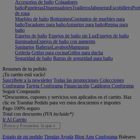
Accesorios de baño
Colgadores
baño
Papeleras
Dispensadores
Toalleros
Jaboneras
Escobillero
Port
de ropa
Muebles de baño
Botiquines
Conjuntos de muebles para
baño
Tocadores para baño
Armarios para baño
Repisa para
baño
Espejos de baño
Espejos de baño sin Luz
Espejos de baño
iluminados
Espejos de baño con aumento
Sanitarios
Bañeras
Lavabos
Mamparas
Grifería
Grifos para cocina
Grifos para ducha
Seguridad de baño
Barras de seguridad para baño
Resumen de tu pedido
¡Tu carrito está vacío!
Suscríbete a la newsletter
Todas las promociones
Colecciones
Conforama
Tarjeta Conforama
Financiación
Catálogos Conforama
Seguir Comprando
*Descuentos, cupones y servicios son aplicados en el carrito. Haz
clic en Tramitar Pedido para ver estos descuentos e importes
Pago 100% seguro
Total con descuento
(IVA incluido*)
Ir Al Carrito
Estado de mi pedido
Tiendas
Ayuda
Blog
App Conforama
Baleares