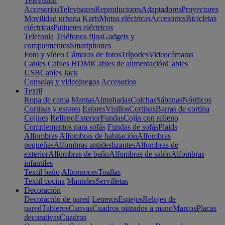
Televisión
Accesorios
Televisores
Reproductores
Adaptadores
Proyectores
Movilidad urbana
Karts
Motos eléctricas
Accesorios
Bicicletas
eléctricas
Patinetes eléctricos
Telefonía
Teléfonos fijos
Gadgets y
complementos
Smartphones
Foto y vídeo
Cámaras de fotos
Trípodes
Videocámaras
Cables
Cables HDMI
Cables de alimentación
Cables
USB
Cables Jack
Consolas y videojuegos
Accesorios
Textil
Ropa de cama
Mantas
Almohadas
Colchas
Sábanas
Nórdicos
Cortinas y estores
Estores
Visillos
Cortinas
Barras de cortina
Cojines
Relleno
Exterior
Fundas
Cojín con relleno
Complementos para sofás
Fundas de sofás
Plaids
Alfombras
Alfombras de habitación
Alfombras
pequeñas
Alfombras antideslizantes
Alfombras de
exterior
Alfombras de baño
Alfombras de salón
Alfombras
infantiles
Textil baño
Albornoces
Toallas
Textil cocina
Manteles
Servilletas
Decoración
Decoración de pared
Letreros
Espejos
Relojes de
pared
Tableros
Canvas
Cuadros pintados a mano
Marcos
Placas
decorativas
Cuadros