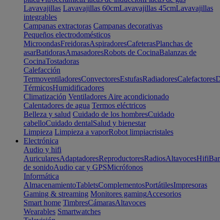
Lavavajillas
Lavavajillas 60cm
Lavavajillas 45cm
Lavavajillas
integrables
Campanas extractoras
Campanas decorativas
Pequeños electrodomésticos
Microondas
Freidoras
Aspiradores
Cafeteras
Planchas de
asar
Batidoras
Amasadores
Robots de Cocina
Balanzas de
Cocina
Tostadoras
Calefacción
Termoventiladores
Convectores
Estufas
Radiadores
Calefactores
D
Térmicos
Humidificadores
Climatización
Ventiladores
Aire acondicionado
Calentadores de agua
Termos eléctricos
Belleza y salud
Cuidado de los hombres
Cuidado
cabello
Cuidado dental
Salud y bienestar
Limpieza
Limpieza a vapor
Robot limpiacristales
Electrónica
Audio y hifi
Auriculares
Adaptadores
Reproductores
Radios
Altavoces
Hifi
Bar
de sonido
Audio car y GPS
Micrófonos
Informática
Almacenamiento
Tablets
Complementos
Portátiles
Impresoras
Gaming & streaming
Monitores gaming
Accesorios
Smart home
Timbres
Cámaras
Altavoces
Wearables
Smartwatches