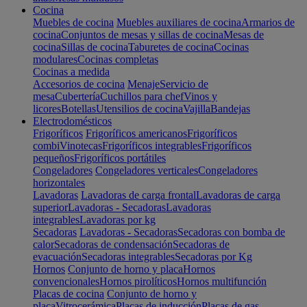
Cocina
Muebles de cocina
Muebles auxiliares de cocina
Armarios de
cocina
Conjuntos de mesas y sillas de cocina
Mesas de
cocina
Sillas de cocina
Taburetes de cocina
Cocinas
modulares
Cocinas completas
Cocinas a medida
Accesorios de cocina
Menaje
Servicio de
mesa
Cubertería
Cuchillos para chef
Vinos y
licores
Botellas
Utensilios de cocina
Vajilla
Bandejas
Electrodomésticos
Frigoríficos
Frigoríficos americanos
Frigoríficos
combi
Vinotecas
Frigoríficos integrables
Frigoríficos
pequeños
Frigoríficos portátiles
Congeladores
Congeladores verticales
Congeladores
horizontales
Lavadoras
Lavadoras de carga frontal
Lavadoras de carga
superior
Lavadoras - Secadoras
Lavadoras
integrables
Lavadoras por kg
Secadoras
Lavadoras - Secadoras
Secadoras con bomba de
calor
Secadoras de condensación
Secadoras de
evacuación
Secadoras integrables
Secadoras por Kg
Hornos
Conjunto de horno y placa
Hornos
convencionales
Hornos pirolíticos
Hornos multifunción
Placas de cocina
Conjunto de horno y
placa
Vitrocerámica
Placas de inducción
Placas de gas