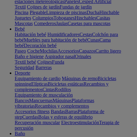
estaciones metereológicas
Paneles
Cesped Artificial
Textil
Cojines de jardín
Fundas de jardín
Piscina
Plegable
Limpieza de piscinas
Ducha
Hinchable
Juguetes
Columpios
Toboganes
Hinchables
Casitas
Mascotas
Comederos
Jaulas
Casetas para mascotas
Bebé
Habitación bebé
Humidificadores
Cestas
Colchón para
bebé
Muebles para habitación de bebé
Cunas
Cama
bebé
Decoración bebé
Paseo
Coche
Mochilas
Accesorios
Capazos
Carrito ligero
Baño e higiene
Aspirador nasal
Orinales
Textil bebé
Cojines
Funda
Seguridad
Barreras
Deporte
Equipamiento de cardio
Máquinas de remo
Bicicletas
spinning
Elípticas
Bicicletas estáticas
Recambios y
complementos
Cintas
Rodillos
Equipamiento de musculación
Bancos
Mancuernas
Máquinas
Plataformas
vibratorias
Recambios y complementos
Accesorios fitness
Bandas
Barras
Plataforma de
step
Cuerdas
Bolas y esferas de equilibrio
Recuperación muscular
Electroestimulación
Terapia de
percusión
Baño