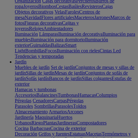
Organización
Cajas decorativas
Percheros
Burros de
ropa
Joyeros
Biombos
Cestas
Baúles
Revisteros
Cajas
Objetos decorativos
Velas
Faroles
Centros de
mesa
Navidad
Flores artificiales
Maceteros
Jarrones
Marcos de
fotos
Figuras decorativas
Cajitas y
joyeros
Relojes
Ambientadores
Iluminación
Lámparas
Iluminación decorativa
Iluminación para
muebles
Iluminación para dormitorio
Iluminación
exterior
Guirnaldas
Balizas
Smart
Light
Bombillas
Focos
Iluminación con rieles
Cintas Led
Tendencias y temporadas
Jardín
Muebles de jardín
Set de jardín
Conjuntos de mesas y sillas de
jardín
Sillas de jardín
Mesas de jardín
Conjuntos de sofás de
jardín
Sofás jardín
Bancos de jardín
Sillas colgantes
Estufas de
exterior
Hamacas y tumbonas
Accesorios
Balancines
Tumbonas
Hamacas
Columpios
Pérgolas
Cenadores
Carpas
Pérgolas
Parasoles
Sombrillas
Parasoles
Toldos
Almacenamiento
Armarios
Arcones
Jardinería
Maquinaria
Huertos
Urbanos
Riego
Plantas
Jardineras
Compostadores
Cocina
Barbacoas
Cocina de exterior
Decoración
Grifos y fuentes
Estatuas
Macetas
Termómetros y