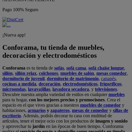
Pago 100% Seguro
¡Nueva app!
Conforama, tu tienda de muebles,
decoración y electrodomésticos
Conforama
es tu tienda de
sofás
,
sofá cama
,
sofá chaise longue
,
sillón
,
sillón relax
,
colchones
,
muebles de salón
,
mesas comedor
,
dormitorio de juvenil
,
dormitorio de matrimonio
,
canapés
,
cocinas a medida
,
decoración
,
electrodomésticos
,
frigoríficos
,
microondas
,
lavavajillas
,
lavadora secadora
, y
televisiones
.
Descubre nuestra amplia variedad de estilos en cualquier
muebles
para tu hogar,
con los mejores precios y promociones
. Crea el
espacio en el que vives gracias a nuestros
muebles de comedor
y
habitaciones,
armarios
y
zapateros
,
mesas de comedor
y
sillas de
escritorio
. Además, podrás decorar tu casa con multitud de
artículos, tener el mejor ocio con los productos de
imagen y sonido
y aprovechar tu
jardín
en las épocas de buen tiempo. Conforama
realiza el
servicio de envío a domicilio como recogida en tienda.