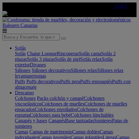
🔵Cambia tu electro con
-10% EXTRA
de descuento ☑️
AQUÍ
Baleares
Canarias
Sofás
Sofás
Chaise Longue
Rinconeras
Sofás cama
Sofás 2
plazas
Sofás 3 plazas
Sofás de piel
Sofás relax
Sofás
exterior
Divanes
Sillones
Sillones decorativos
Sillones relax
Sillones relax
levantapersonas
Puffs
Puffs decorativos
Puffs pera
Puffs reposapiés
Puffs con
almacenaje
Descanso
Colchones
Packs colchón y canapé
Colchones
viscoelásticos
Colchones de muelles
Colchones de muelles
ensacados
Colchones enrollados
Colchones de
espuma
Colchones para bebé
Colchones hinchables
Canapés y bases
Canapés
Base tapizadas
Somieres
Patas de
somieres
Camas
Camas de matrimonio
Camas dobles
Camas
individuales
Camas juveniles
Camas infantiles
Literas
Camas