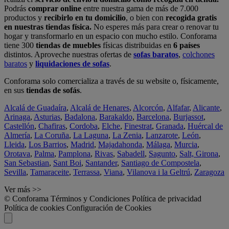
Podrás
comprar online
entre nuestra gama de más de 7.000
productos y
recibirlo en tu domicilio
, o bien con
recogida gratis
en nuestras tiendas física.
No esperes más para crear o renovar tu
hogar y transformarlo en un espacio con mucho estilo. Conforama
tiene 300
tiendas de muebles
físicas distribuidas en
6 países
distintos. Aproveche nuestras ofertas de
sofas baratos
,
colchones
baratos
y
liquidaciones de sofas
.
Conforama solo comercializa a través de su website o, físicamente,
en sus
tiendas de sofás
.
Alcalá de Guadaíra
,
Alcalá de Henares
,
Alcorcón
,
Alfafar
,
Alicante
,
Arinaga
,
Asturias
,
Badalona
,
Barakaldo
,
Barcelona
,
Burjassot
,
Castellón
,
Chafiras
,
Cordoba
,
Elche
,
Finestrat
,
Granada
,
Huércal de
Almería
,
La Coruña
,
La Laguna
,
La Zenia
,
Lanzarote
,
León
,
Lleida
,
Los Barrios
,
Madrid
,
Majadahonda
,
Málaga
,
Murcia
,
Orotava
,
Palma
,
Pamplona
,
Rivas
,
Sabadell
,
Sagunto
,
Salt, Girona
,
San Sebastian
,
Sant Boi
,
Santander
,
Santiago de Compostela
,
Sevilla
,
Tamaraceite
,
Terrassa
,
Viana
,
Vilanova i la Geltrú
,
Zaragoza
Ver más >>
© Conforama
Términos y Condiciones
Política de privacidad
Política de cookies
Configuración de Cookies