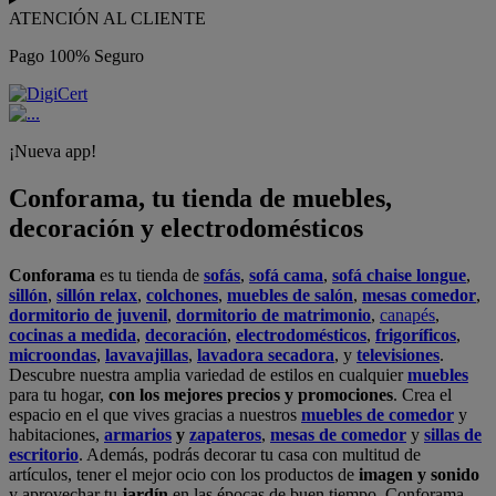
ATENCIÓN AL CLIENTE
Pago 100% Seguro
¡Nueva app!
Conforama, tu tienda de muebles,
decoración y electrodomésticos
Conforama
es tu tienda de
sofás
,
sofá cama
,
sofá chaise longue
,
sillón
,
sillón relax
,
colchones
,
muebles de salón
,
mesas comedor
,
dormitorio de juvenil
,
dormitorio de matrimonio
,
canapés
,
cocinas a medida
,
decoración
,
electrodomésticos
,
frigoríficos
,
microondas
,
lavavajillas
,
lavadora secadora
, y
televisiones
.
Descubre nuestra amplia variedad de estilos en cualquier
muebles
para tu hogar,
con los mejores precios y promociones
. Crea el
espacio en el que vives gracias a nuestros
muebles de comedor
y
habitaciones,
armarios
y
zapateros
,
mesas de comedor
y
sillas de
escritorio
. Además, podrás decorar tu casa con multitud de
artículos, tener el mejor ocio con los productos de
imagen y sonido
y aprovechar tu
jardín
en las épocas de buen tiempo. Conforama