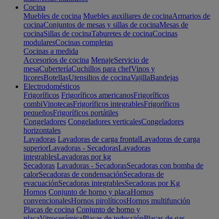
Cocina
Muebles de cocina
Muebles auxiliares de cocina
Armarios de
cocina
Conjuntos de mesas y sillas de cocina
Mesas de
cocina
Sillas de cocina
Taburetes de cocina
Cocinas
modulares
Cocinas completas
Cocinas a medida
Accesorios de cocina
Menaje
Servicio de
mesa
Cubertería
Cuchillos para chef
Vinos y
licores
Botellas
Utensilios de cocina
Vajilla
Bandejas
Electrodomésticos
Frigoríficos
Frigoríficos americanos
Frigoríficos
combi
Vinotecas
Frigoríficos integrables
Frigoríficos
pequeños
Frigoríficos portátiles
Congeladores
Congeladores verticales
Congeladores
horizontales
Lavadoras
Lavadoras de carga frontal
Lavadoras de carga
superior
Lavadoras - Secadoras
Lavadoras
integrables
Lavadoras por kg
Secadoras
Lavadoras - Secadoras
Secadoras con bomba de
calor
Secadoras de condensación
Secadoras de
evacuación
Secadoras integrables
Secadoras por Kg
Hornos
Conjunto de horno y placa
Hornos
convencionales
Hornos pirolíticos
Hornos multifunción
Placas de cocina
Conjunto de horno y
placa
Vitrocerámica
Placas de inducción
Placas de gas