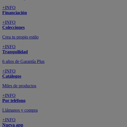
+INFO
Financiación
+INFO
Colecciones
Crea tu propio estilo
+INFO
Tranquilidad
6 años de Garantía Plus
+INFO
Catálogos
Miles de productos
+INFO
Por teléfono
Llámanos y compra
+INFO
Nueva app