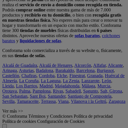
realiza el
servicio de envío a domicilio como recogida en tienda.
Podrás
comprar online
entre nuestra gama de más de 7.000
productos y
recibirlo en tu domicilio
, o bien con
recogida gratis
en nuestras tiendas física.
No esperes más para crear o renovar tu
hogar y transformarlo en un espacio con mucho estilo. Conforama
tiene 300
tiendas de muebles
físicas distribuidas en
6 países
distintos. Aproveche nuestras ofertas de
sofas baratos
,
colchones
baratos
y
liquidaciones de sofas
.
Conforama solo comercializa a través de su website o, físicamente,
en sus
tiendas de sofás
.
Alcalá de Guadaíra
,
Alcalá de Henares
,
Alcorcón
,
Alfafar
,
Alicante
,
Arinaga
,
Asturias
,
Badalona
,
Barakaldo
,
Barcelona
,
Burjassot
,
Castellón
,
Chafiras
,
Cordoba
,
Elche
,
Finestrat
,
Granada
,
Huércal de
Almería
,
La Coruña
,
La Laguna
,
La Zenia
,
Lanzarote
,
León
,
Lleida
,
Los Barrios
,
Madrid
,
Majadahonda
,
Málaga
,
Murcia
,
Orotava
,
Palma
,
Pamplona
,
Rivas
,
Sabadell
,
Sagunto
,
Salt, Girona
,
San Sebastian
,
Sant Boi
,
Santander
,
Santiago de Compostela
,
Sevilla
,
Tamaraceite
,
Terrassa
,
Viana
,
Vilanova i la Geltrú
,
Zaragoza
Ver más >>
© Conforama
Términos y Condiciones
Política de privacidad
Política de cookies
Configuración de Cookies