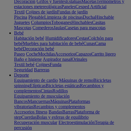
Decoración
Grifos y fuentes
Estatuas
Macetas
Termómetros y
estaciones metereológicas
Paneles
Cesped Artificial
Textil
Cojines de jardín
Fundas de jardín
Piscina
Plegable
Limpieza de piscinas
Ducha
Hinchable
Juguetes
Columpios
Toboganes
Hinchables
Casitas
Mascotas
Comederos
Jaulas
Casetas para mascotas
Bebé
Habitación bebé
Humidificadores
Cestas
Colchón para
bebé
Muebles para habitación de bebé
Cunas
Cama
bebé
Decoración bebé
Paseo
Coche
Mochilas
Accesorios
Capazos
Carrito ligero
Baño e higiene
Aspirador nasal
Orinales
Textil bebé
Cojines
Funda
Seguridad
Barreras
Deporte
Equipamiento de cardio
Máquinas de remo
Bicicletas
spinning
Elípticas
Bicicletas estáticas
Recambios y
complementos
Cintas
Rodillos
Equipamiento de musculación
Bancos
Mancuernas
Máquinas
Plataformas
vibratorias
Recambios y complementos
Accesorios fitness
Bandas
Barras
Plataforma de
step
Cuerdas
Bolas y esferas de equilibrio
Recuperación muscular
Electroestimulación
Terapia de
percusión