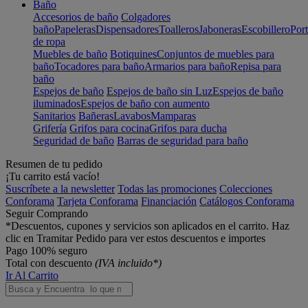
Baño
Accesorios de baño
Colgadores
baño
Papeleras
Dispensadores
Toalleros
Jaboneras
Escobillero
Port
de ropa
Muebles de baño
Botiquines
Conjuntos de muebles para
baño
Tocadores para baño
Armarios para baño
Repisa para
baño
Espejos de baño
Espejos de baño sin Luz
Espejos de baño
iluminados
Espejos de baño con aumento
Sanitarios
Bañeras
Lavabos
Mamparas
Grifería
Grifos para cocina
Grifos para ducha
Seguridad de baño
Barras de seguridad para baño
Resumen de tu pedido
¡Tu carrito está vacío!
Suscríbete a la newsletter
Todas las promociones
Colecciones
Conforama
Tarjeta Conforama
Financiación
Catálogos Conforama
Seguir Comprando
*Descuentos, cupones y servicios son aplicados en el carrito. Haz
clic en Tramitar Pedido para ver estos descuentos e importes
Pago 100% seguro
Total con descuento
(IVA incluido*)
Ir Al Carrito