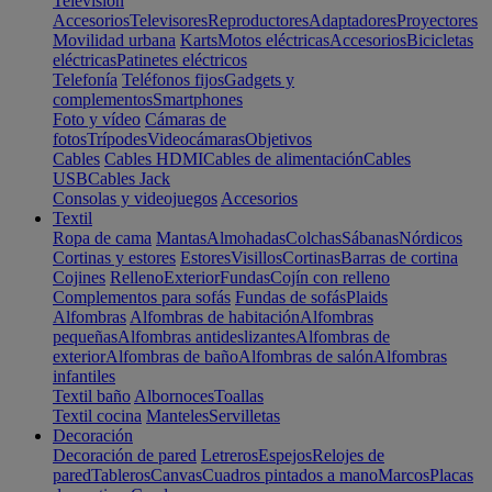
Televisión
Accesorios
Televisores
Reproductores
Adaptadores
Proyectores
Movilidad urbana
Karts
Motos eléctricas
Accesorios
Bicicletas
eléctricas
Patinetes eléctricos
Telefonía
Teléfonos fijos
Gadgets y
complementos
Smartphones
Foto y vídeo
Cámaras de
fotos
Trípodes
Videocámaras
Objetivos
Cables
Cables HDMI
Cables de alimentación
Cables
USB
Cables Jack
Consolas y videojuegos
Accesorios
Textil
Ropa de cama
Mantas
Almohadas
Colchas
Sábanas
Nórdicos
Cortinas y estores
Estores
Visillos
Cortinas
Barras de cortina
Cojines
Relleno
Exterior
Fundas
Cojín con relleno
Complementos para sofás
Fundas de sofás
Plaids
Alfombras
Alfombras de habitación
Alfombras
pequeñas
Alfombras antideslizantes
Alfombras de
exterior
Alfombras de baño
Alfombras de salón
Alfombras
infantiles
Textil baño
Albornoces
Toallas
Textil cocina
Manteles
Servilletas
Decoración
Decoración de pared
Letreros
Espejos
Relojes de
pared
Tableros
Canvas
Cuadros pintados a mano
Marcos
Placas