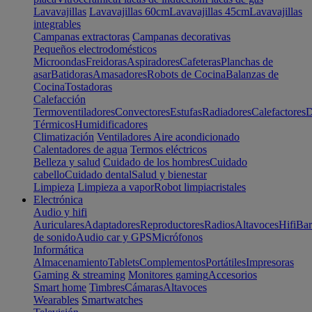
Lavavajillas
Lavavajillas 60cm
Lavavajillas 45cm
Lavavajillas
integrables
Campanas extractoras
Campanas decorativas
Pequeños electrodomésticos
Microondas
Freidoras
Aspiradores
Cafeteras
Planchas de
asar
Batidoras
Amasadores
Robots de Cocina
Balanzas de
Cocina
Tostadoras
Calefacción
Termoventiladores
Convectores
Estufas
Radiadores
Calefactores
D
Térmicos
Humidificadores
Climatización
Ventiladores
Aire acondicionado
Calentadores de agua
Termos eléctricos
Belleza y salud
Cuidado de los hombres
Cuidado
cabello
Cuidado dental
Salud y bienestar
Limpieza
Limpieza a vapor
Robot limpiacristales
Electrónica
Audio y hifi
Auriculares
Adaptadores
Reproductores
Radios
Altavoces
Hifi
Bar
de sonido
Audio car y GPS
Micrófonos
Informática
Almacenamiento
Tablets
Complementos
Portátiles
Impresoras
Gaming & streaming
Monitores gaming
Accesorios
Smart home
Timbres
Cámaras
Altavoces
Wearables
Smartwatches