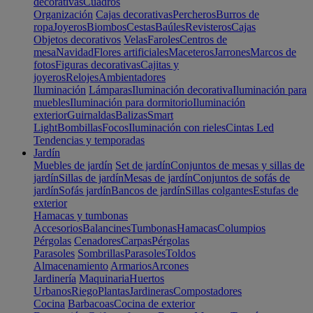
decorativas
Cuadros
Organización
Cajas decorativas
Percheros
Burros de
ropa
Joyeros
Biombos
Cestas
Baúles
Revisteros
Cajas
Objetos decorativos
Velas
Faroles
Centros de
mesa
Navidad
Flores artificiales
Maceteros
Jarrones
Marcos de
fotos
Figuras decorativas
Cajitas y
joyeros
Relojes
Ambientadores
Iluminación
Lámparas
Iluminación decorativa
Iluminación para
muebles
Iluminación para dormitorio
Iluminación
exterior
Guirnaldas
Balizas
Smart
Light
Bombillas
Focos
Iluminación con rieles
Cintas Led
Tendencias y temporadas
Jardín
Muebles de jardín
Set de jardín
Conjuntos de mesas y sillas de
jardín
Sillas de jardín
Mesas de jardín
Conjuntos de sofás de
jardín
Sofás jardín
Bancos de jardín
Sillas colgantes
Estufas de
exterior
Hamacas y tumbonas
Accesorios
Balancines
Tumbonas
Hamacas
Columpios
Pérgolas
Cenadores
Carpas
Pérgolas
Parasoles
Sombrillas
Parasoles
Toldos
Almacenamiento
Armarios
Arcones
Jardinería
Maquinaria
Huertos
Urbanos
Riego
Plantas
Jardineras
Compostadores
Cocina
Barbacoas
Cocina de exterior