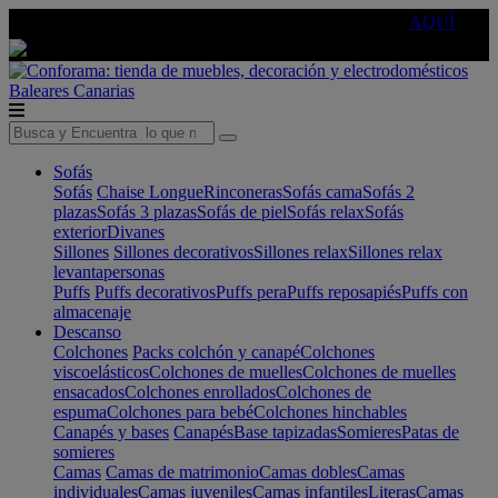
🔵Cambia tu electro con
-10% EXTRA
de descuento ☑️
AQUÍ
Baleares
Canarias
Sofás
Sofás
Chaise Longue
Rinconeras
Sofás cama
Sofás 2
plazas
Sofás 3 plazas
Sofás de piel
Sofás relax
Sofás
exterior
Divanes
Sillones
Sillones decorativos
Sillones relax
Sillones relax
levantapersonas
Puffs
Puffs decorativos
Puffs pera
Puffs reposapiés
Puffs con
almacenaje
Descanso
Colchones
Packs colchón y canapé
Colchones
viscoelásticos
Colchones de muelles
Colchones de muelles
ensacados
Colchones enrollados
Colchones de
espuma
Colchones para bebé
Colchones hinchables
Canapés y bases
Canapés
Base tapizadas
Somieres
Patas de
somieres
Camas
Camas de matrimonio
Camas dobles
Camas
individuales
Camas juveniles
Camas infantiles
Literas
Camas