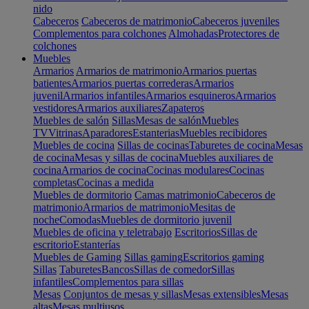
nido
Cabeceros
Cabeceros de matrimonio
Cabeceros juveniles
Complementos para colchones
Almohadas
Protectores de
colchones
Muebles
Armarios
Armarios de matrimonio
Armarios puertas
batientes
Armarios puertas correderas
Armarios
juvenil
Armarios infantiles
Armarios esquineros
Armarios
vestidores
Armarios auxiliares
Zapateros
Muebles de salón
Sillas
Mesas de salón
Muebles
TV
Vitrinas
Aparadores
Estanterias
Muebles recibidores
Muebles de cocina
Sillas de cocinas
Taburetes de cocina
Mesas
de cocina
Mesas y sillas de cocina
Muebles auxiliares de
cocina
Armarios de cocina
Cocinas modulares
Cocinas
completas
Cocinas a medida
Muebles de dormitorio
Camas matrimonio
Cabeceros de
matrimonio
Armarios de matrimonio
Mesitas de
noche
Comodas
Muebles de dormitorio juvenil
Muebles de oficina y teletrabajo
Escritorios
Sillas de
escritorio
Estanterías
Muebles de Gaming
Sillas gaming
Escritorios gaming
Sillas
Taburetes
Bancos
Sillas de comedor
Sillas
infantiles
Complementos para sillas
Mesas
Conjuntos de mesas y sillas
Mesas extensibles
Mesas
altas
Mesas multiusos