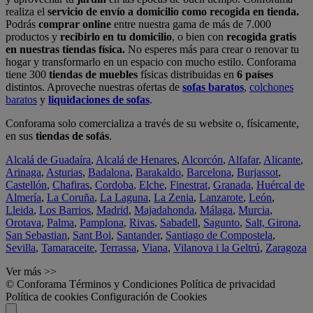
realiza el
servicio de envío a domicilio como recogida en tienda.
Podrás
comprar online
entre nuestra gama de más de 7.000
productos y
recibirlo en tu domicilio
, o bien con
recogida gratis
en nuestras tiendas física.
No esperes más para crear o renovar tu
hogar y transformarlo en un espacio con mucho estilo. Conforama
tiene 300
tiendas de muebles
físicas distribuidas en
6 países
distintos. Aproveche nuestras ofertas de
sofas baratos
,
colchones
baratos
y
liquidaciones de sofas
.
Conforama solo comercializa a través de su website o, físicamente,
en sus
tiendas de sofás
.
Alcalá de Guadaíra
,
Alcalá de Henares
,
Alcorcón
,
Alfafar
,
Alicante
,
Arinaga
,
Asturias
,
Badalona
,
Barakaldo
,
Barcelona
,
Burjassot
,
Castellón
,
Chafiras
,
Cordoba
,
Elche
,
Finestrat
,
Granada
,
Huércal de
Almería
,
La Coruña
,
La Laguna
,
La Zenia
,
Lanzarote
,
León
,
Lleida
,
Los Barrios
,
Madrid
,
Majadahonda
,
Málaga
,
Murcia
,
Orotava
,
Palma
,
Pamplona
,
Rivas
,
Sabadell
,
Sagunto
,
Salt, Girona
,
San Sebastian
,
Sant Boi
,
Santander
,
Santiago de Compostela
,
Sevilla
,
Tamaraceite
,
Terrassa
,
Viana
,
Vilanova i la Geltrú
,
Zaragoza
Ver más >>
© Conforama
Términos y Condiciones
Política de privacidad
Política de cookies
Configuración de Cookies