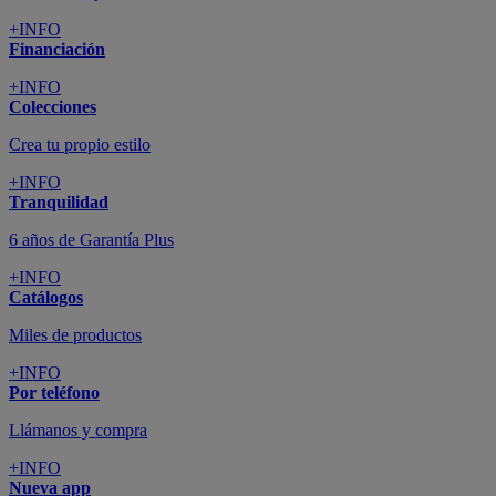
+INFO
Financiación
+INFO
Colecciones
Crea tu propio estilo
+INFO
Tranquilidad
6 años de Garantía Plus
+INFO
Catálogos
Miles de productos
+INFO
Por teléfono
Llámanos y compra
+INFO
Nueva app