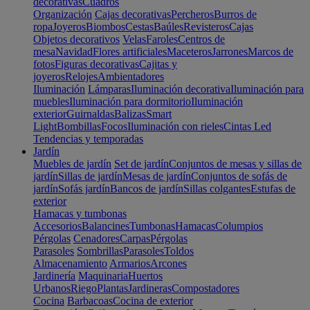
decorativas
Cuadros
Organización
Cajas decorativas
Percheros
Burros de
ropa
Joyeros
Biombos
Cestas
Baúles
Revisteros
Cajas
Objetos decorativos
Velas
Faroles
Centros de
mesa
Navidad
Flores artificiales
Maceteros
Jarrones
Marcos de
fotos
Figuras decorativas
Cajitas y
joyeros
Relojes
Ambientadores
Iluminación
Lámparas
Iluminación decorativa
Iluminación para
muebles
Iluminación para dormitorio
Iluminación
exterior
Guirnaldas
Balizas
Smart
Light
Bombillas
Focos
Iluminación con rieles
Cintas Led
Tendencias y temporadas
Jardín
Muebles de jardín
Set de jardín
Conjuntos de mesas y sillas de
jardín
Sillas de jardín
Mesas de jardín
Conjuntos de sofás de
jardín
Sofás jardín
Bancos de jardín
Sillas colgantes
Estufas de
exterior
Hamacas y tumbonas
Accesorios
Balancines
Tumbonas
Hamacas
Columpios
Pérgolas
Cenadores
Carpas
Pérgolas
Parasoles
Sombrillas
Parasoles
Toldos
Almacenamiento
Armarios
Arcones
Jardinería
Maquinaria
Huertos
Urbanos
Riego
Plantas
Jardineras
Compostadores
Cocina
Barbacoas
Cocina de exterior