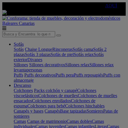
🔵Cambia tu electro con
-10% EXTRA
de descuento ☑️
AQUÍ
Baleares
Canarias
Sofás
Sofás
Chaise Longue
Rinconeras
Sofás cama
Sofás 2
plazas
Sofás 3 plazas
Sofás de piel
Sofás relax
Sofás
exterior
Divanes
Sillones
Sillones decorativos
Sillones relax
Sillones relax
levantapersonas
Puffs
Puffs decorativos
Puffs pera
Puffs reposapiés
Puffs con
almacenaje
Descanso
Colchones
Packs colchón y canapé
Colchones
viscoelásticos
Colchones de muelles
Colchones de muelles
ensacados
Colchones enrollados
Colchones de
espuma
Colchones para bebé
Colchones hinchables
Canapés y bases
Canapés
Base tapizadas
Somieres
Patas de
somieres
Camas
Camas de matrimonio
Camas dobles
Camas
individuales
Camas juveniles
Camas infantiles
Literas
Camas