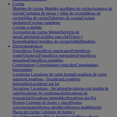
Cocina
Muebles de cocina
Muebles auxiliares de cocina
Armarios de
cocina
Conjuntos de mesas y sillas de cocina
Mesas de
cocina
Sillas de cocina
Taburetes de cocina
Cocinas
modulares
Cocinas completas
Cocinas a medida
Accesorios de cocina
Menaje
Servicio de
mesa
Cubertería
Cuchillos para chef
Vinos y
licores
Botellas
Utensilios de cocina
Vajilla
Bandejas
Electrodomésticos
Frigoríficos
Frigoríficos americanos
Frigoríficos
combi
Vinotecas
Frigoríficos integrables
Frigoríficos
pequeños
Frigoríficos portátiles
Congeladores
Congeladores verticales
Congeladores
horizontales
Lavadoras
Lavadoras de carga frontal
Lavadoras de carga
superior
Lavadoras - Secadoras
Lavadoras
integrables
Lavadoras por kg
Secadoras
Lavadoras - Secadoras
Secadoras con bomba de
calor
Secadoras de condensación
Secadoras de
evacuación
Secadoras integrables
Secadoras por Kg
Hornos
Conjunto de horno y placa
Hornos
convencionales
Hornos pirolíticos
Hornos multifunción
Placas de cocina
Conjunto de horno y
placa
Vitrocerámica
Placas de inducción
Placas de gas