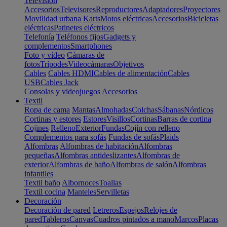
Televisión
Accesorios
Televisores
Reproductores
Adaptadores
Proyectores
Movilidad urbana
Karts
Motos eléctricas
Accesorios
Bicicletas
eléctricas
Patinetes eléctricos
Telefonía
Teléfonos fijos
Gadgets y
complementos
Smartphones
Foto y vídeo
Cámaras de
fotos
Trípodes
Videocámaras
Objetivos
Cables
Cables HDMI
Cables de alimentación
Cables
USB
Cables Jack
Consolas y videojuegos
Accesorios
Textil
Ropa de cama
Mantas
Almohadas
Colchas
Sábanas
Nórdicos
Cortinas y estores
Estores
Visillos
Cortinas
Barras de cortina
Cojines
Relleno
Exterior
Fundas
Cojín con relleno
Complementos para sofás
Fundas de sofás
Plaids
Alfombras
Alfombras de habitación
Alfombras
pequeñas
Alfombras antideslizantes
Alfombras de
exterior
Alfombras de baño
Alfombras de salón
Alfombras
infantiles
Textil baño
Albornoces
Toallas
Textil cocina
Manteles
Servilletas
Decoración
Decoración de pared
Letreros
Espejos
Relojes de
pared
Tableros
Canvas
Cuadros pintados a mano
Marcos
Placas