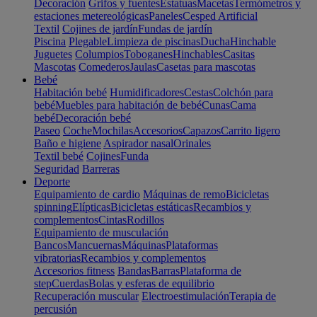
Decoración
Grifos y fuentes
Estatuas
Macetas
Termómetros y
estaciones metereológicas
Paneles
Cesped Artificial
Textil
Cojines de jardín
Fundas de jardín
Piscina
Plegable
Limpieza de piscinas
Ducha
Hinchable
Juguetes
Columpios
Toboganes
Hinchables
Casitas
Mascotas
Comederos
Jaulas
Casetas para mascotas
Bebé
Habitación bebé
Humidificadores
Cestas
Colchón para
bebé
Muebles para habitación de bebé
Cunas
Cama
bebé
Decoración bebé
Paseo
Coche
Mochilas
Accesorios
Capazos
Carrito ligero
Baño e higiene
Aspirador nasal
Orinales
Textil bebé
Cojines
Funda
Seguridad
Barreras
Deporte
Equipamiento de cardio
Máquinas de remo
Bicicletas
spinning
Elípticas
Bicicletas estáticas
Recambios y
complementos
Cintas
Rodillos
Equipamiento de musculación
Bancos
Mancuernas
Máquinas
Plataformas
vibratorias
Recambios y complementos
Accesorios fitness
Bandas
Barras
Plataforma de
step
Cuerdas
Bolas y esferas de equilibrio
Recuperación muscular
Electroestimulación
Terapia de
percusión