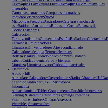
Lavavajillas
Lavavajillas 60cm
Lavavajillas 45cm
Lavavajillas
integrables
Campanas extractoras
Campanas decorativas
Pequeños electrodomésticos
Microondas
Freidoras
Aspiradores
Cafeteras
Planchas de
asar
Batidoras
Amasadores
Robots de Cocina
Balanzas de
Cocina
Tostadoras
Calefacción
Termoventiladores
Convectores
Estufas
Radiadores
Calefactores
D
Térmicos
Humidificadores
Climatización
Ventiladores
Aire acondicionado
Calentadores de agua
Termos eléctricos
Belleza y salud
Cuidado de los hombres
Cuidado
cabello
Cuidado dental
Salud y bienestar
Limpieza
Limpieza a vapor
Robot limpiacristales
Electrónica
Audio y hifi
Auriculares
Adaptadores
Reproductores
Radios
Altavoces
Hifi
Bar
de sonido
Audio car y GPS
Micrófonos
Informática
Almacenamiento
Tablets
Complementos
Portátiles
Impresoras
Gaming & streaming
Monitores gaming
Accesorios
Smart home
Timbres
Cámaras
Altavoces
Wearables
Smartwatches