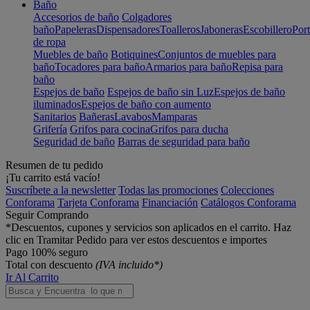
Baño
Accesorios de baño
Colgadores
baño
Papeleras
Dispensadores
Toalleros
Jaboneras
Escobillero
Port
de ropa
Muebles de baño
Botiquines
Conjuntos de muebles para
baño
Tocadores para baño
Armarios para baño
Repisa para
baño
Espejos de baño
Espejos de baño sin Luz
Espejos de baño
iluminados
Espejos de baño con aumento
Sanitarios
Bañeras
Lavabos
Mamparas
Grifería
Grifos para cocina
Grifos para ducha
Seguridad de baño
Barras de seguridad para baño
Resumen de tu pedido
¡Tu carrito está vacío!
Suscríbete a la newsletter
Todas las promociones
Colecciones
Conforama
Tarjeta Conforama
Financiación
Catálogos Conforama
Seguir Comprando
*Descuentos, cupones y servicios son aplicados en el carrito. Haz
clic en Tramitar Pedido para ver estos descuentos e importes
Pago 100% seguro
Total con descuento
(IVA incluido*)
Ir Al Carrito