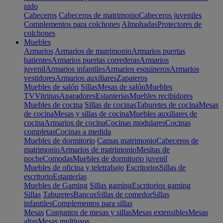
nido
Cabeceros
Cabeceros de matrimonio
Cabeceros juveniles
Complementos para colchones
Almohadas
Protectores de
colchones
Muebles
Armarios
Armarios de matrimonio
Armarios puertas
batientes
Armarios puertas correderas
Armarios
juvenil
Armarios infantiles
Armarios esquineros
Armarios
vestidores
Armarios auxiliares
Zapateros
Muebles de salón
Sillas
Mesas de salón
Muebles
TV
Vitrinas
Aparadores
Estanterias
Muebles recibidores
Muebles de cocina
Sillas de cocinas
Taburetes de cocina
Mesas
de cocina
Mesas y sillas de cocina
Muebles auxiliares de
cocina
Armarios de cocina
Cocinas modulares
Cocinas
completas
Cocinas a medida
Muebles de dormitorio
Camas matrimonio
Cabeceros de
matrimonio
Armarios de matrimonio
Mesitas de
noche
Comodas
Muebles de dormitorio juvenil
Muebles de oficina y teletrabajo
Escritorios
Sillas de
escritorio
Estanterías
Muebles de Gaming
Sillas gaming
Escritorios gaming
Sillas
Taburetes
Bancos
Sillas de comedor
Sillas
infantiles
Complementos para sillas
Mesas
Conjuntos de mesas y sillas
Mesas extensibles
Mesas
altas
Mesas multiusos