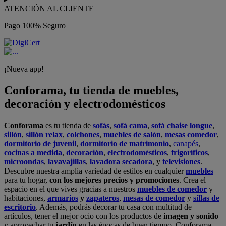
ATENCIÓN AL CLIENTE
Pago 100% Seguro
¡Nueva app!
Conforama, tu tienda de muebles,
decoración y electrodomésticos
Conforama
es tu tienda de
sofás
,
sofá cama
,
sofá chaise longue
,
sillón
,
sillón relax
,
colchones
,
muebles de salón
,
mesas comedor
,
dormitorio de juvenil
,
dormitorio de matrimonio
,
canapés
,
cocinas a medida
,
decoración
,
electrodomésticos
,
frigoríficos
,
microondas
,
lavavajillas
,
lavadora secadora
, y
televisiones
.
Descubre nuestra amplia variedad de estilos en cualquier
muebles
para tu hogar,
con los mejores precios y promociones
. Crea el
espacio en el que vives gracias a nuestros
muebles de comedor
y
habitaciones,
armarios
y
zapateros
,
mesas de comedor
y
sillas de
escritorio
. Además, podrás decorar tu casa con multitud de
artículos, tener el mejor ocio con los productos de
imagen y sonido
y aprovechar tu
jardín
en las épocas de buen tiempo. Conforama