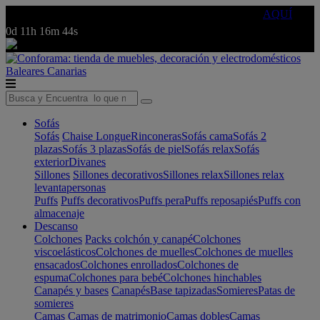
🔵Cambia tu electro con
-10% EXTRA
de descuento ☑️
AQUÍ
0d
11h
16m
44s
Baleares
Canarias
Sofás
Sofás
Chaise Longue
Rinconeras
Sofás cama
Sofás 2
plazas
Sofás 3 plazas
Sofás de piel
Sofás relax
Sofás
exterior
Divanes
Sillones
Sillones decorativos
Sillones relax
Sillones relax
levantapersonas
Puffs
Puffs decorativos
Puffs pera
Puffs reposapiés
Puffs con
almacenaje
Descanso
Colchones
Packs colchón y canapé
Colchones
viscoelásticos
Colchones de muelles
Colchones de muelles
ensacados
Colchones enrollados
Colchones de
espuma
Colchones para bebé
Colchones hinchables
Canapés y bases
Canapés
Base tapizadas
Somieres
Patas de
somieres
Camas
Camas de matrimonio
Camas dobles
Camas