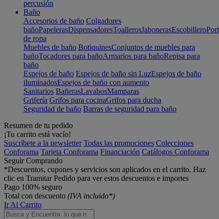
percusión
Baño
Accesorios de baño
Colgadores
baño
Papeleras
Dispensadores
Toalleros
Jaboneras
Escobillero
Port
de ropa
Muebles de baño
Botiquines
Conjuntos de muebles para
baño
Tocadores para baño
Armarios para baño
Repisa para
baño
Espejos de baño
Espejos de baño sin Luz
Espejos de baño
iluminados
Espejos de baño con aumento
Sanitarios
Bañeras
Lavabos
Mamparas
Grifería
Grifos para cocina
Grifos para ducha
Seguridad de baño
Barras de seguridad para baño
Resumen de tu pedido
¡Tu carrito está vacío!
Suscríbete a la newsletter
Todas las promociones
Colecciones
Conforama
Tarjeta Conforama
Financiación
Catálogos Conforama
Seguir Comprando
*Descuentos, cupones y servicios son aplicados en el carrito. Haz
clic en Tramitar Pedido para ver estos descuentos e importes
Pago 100% seguro
Total con descuento
(IVA incluido*)
Ir Al Carrito