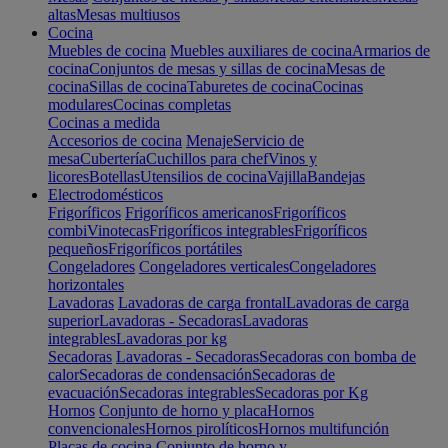
altas
Mesas multiusos
Cocina
Muebles de cocina
Muebles auxiliares de cocina
Armarios de
cocina
Conjuntos de mesas y sillas de cocina
Mesas de
cocina
Sillas de cocina
Taburetes de cocina
Cocinas
modulares
Cocinas completas
Cocinas a medida
Accesorios de cocina
Menaje
Servicio de
mesa
Cubertería
Cuchillos para chef
Vinos y
licores
Botellas
Utensilios de cocina
Vajilla
Bandejas
Electrodomésticos
Frigoríficos
Frigoríficos americanos
Frigoríficos
combi
Vinotecas
Frigoríficos integrables
Frigoríficos
pequeños
Frigoríficos portátiles
Congeladores
Congeladores verticales
Congeladores
horizontales
Lavadoras
Lavadoras de carga frontal
Lavadoras de carga
superior
Lavadoras - Secadoras
Lavadoras
integrables
Lavadoras por kg
Secadoras
Lavadoras - Secadoras
Secadoras con bomba de
calor
Secadoras de condensación
Secadoras de
evacuación
Secadoras integrables
Secadoras por Kg
Hornos
Conjunto de horno y placa
Hornos
convencionales
Hornos pirolíticos
Hornos multifunción
Placas de cocina
Conjunto de horno y