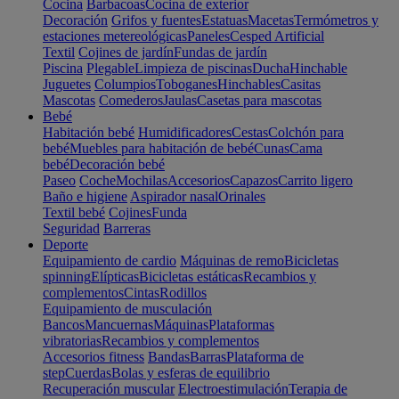
Cocina
Barbacoas
Cocina de exterior
Decoración
Grifos y fuentes
Estatuas
Macetas
Termómetros y
estaciones metereológicas
Paneles
Cesped Artificial
Textil
Cojines de jardín
Fundas de jardín
Piscina
Plegable
Limpieza de piscinas
Ducha
Hinchable
Juguetes
Columpios
Toboganes
Hinchables
Casitas
Mascotas
Comederos
Jaulas
Casetas para mascotas
Bebé
Habitación bebé
Humidificadores
Cestas
Colchón para
bebé
Muebles para habitación de bebé
Cunas
Cama
bebé
Decoración bebé
Paseo
Coche
Mochilas
Accesorios
Capazos
Carrito ligero
Baño e higiene
Aspirador nasal
Orinales
Textil bebé
Cojines
Funda
Seguridad
Barreras
Deporte
Equipamiento de cardio
Máquinas de remo
Bicicletas
spinning
Elípticas
Bicicletas estáticas
Recambios y
complementos
Cintas
Rodillos
Equipamiento de musculación
Bancos
Mancuernas
Máquinas
Plataformas
vibratorias
Recambios y complementos
Accesorios fitness
Bandas
Barras
Plataforma de
step
Cuerdas
Bolas y esferas de equilibrio
Recuperación muscular
Electroestimulación
Terapia de