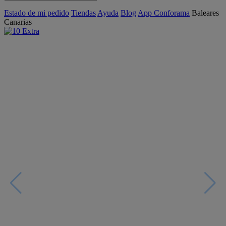
Estado de mi pedido
Tiendas
Ayuda
Blog
App Conforama
Baleares
Canarias