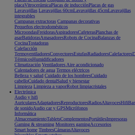
placa
Vitrocerámica
Placas de inducción
Placas de gas
Lavavajillas
Lavavajillas 60cm
Lavavajillas 45cm
Lavavajillas
integrables
Campanas extractoras
Campanas decorativas
Pequeños electrodomésticos
Microondas
Freidoras
Aspiradores
Cafeteras
Planchas de
asar
Batidoras
Amasadores
Robots de Cocina
Balanzas de
Cocina
Tostadoras
Calefacción
Termoventiladores
Convectores
Estufas
Radiadores
Calefactores
D
Térmicos
Humidificadores
Climatización
Ventiladores
Aire acondicionado
Calentadores de agua
Termos eléctricos
Belleza y salud
Cuidado de los hombres
Cuidado
cabello
Cuidado dental
Salud y bienestar
Limpieza
Limpieza a vapor
Robot limpiacristales
Electrónica
Audio y hifi
Auriculares
Adaptadores
Reproductores
Radios
Altavoces
Hifi
Bar
de sonido
Audio car y GPS
Micrófonos
Informática
Almacenamiento
Tablets
Complementos
Portátiles
Impresoras
Gaming & streaming
Monitores gaming
Accesorios
Smart home
Timbres
Cámaras
Altavoces