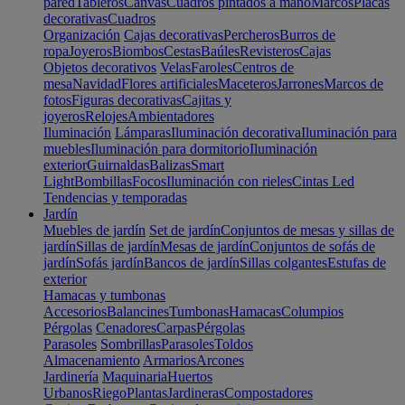
pared
Tableros
Canvas
Cuadros pintados a mano
Marcos
Placas
decorativas
Cuadros
Organización
Cajas decorativas
Percheros
Burros de
ropa
Joyeros
Biombos
Cestas
Baúles
Revisteros
Cajas
Objetos decorativos
Velas
Faroles
Centros de
mesa
Navidad
Flores artificiales
Maceteros
Jarrones
Marcos de
fotos
Figuras decorativas
Cajitas y
joyeros
Relojes
Ambientadores
Iluminación
Lámparas
Iluminación decorativa
Iluminación para
muebles
Iluminación para dormitorio
Iluminación
exterior
Guirnaldas
Balizas
Smart
Light
Bombillas
Focos
Iluminación con rieles
Cintas Led
Tendencias y temporadas
Jardín
Muebles de jardín
Set de jardín
Conjuntos de mesas y sillas de
jardín
Sillas de jardín
Mesas de jardín
Conjuntos de sofás de
jardín
Sofás jardín
Bancos de jardín
Sillas colgantes
Estufas de
exterior
Hamacas y tumbonas
Accesorios
Balancines
Tumbonas
Hamacas
Columpios
Pérgolas
Cenadores
Carpas
Pérgolas
Parasoles
Sombrillas
Parasoles
Toldos
Almacenamiento
Armarios
Arcones
Jardinería
Maquinaria
Huertos
Urbanos
Riego
Plantas
Jardineras
Compostadores