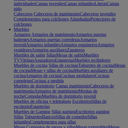
individuales
Camas juveniles
Camas infantiles
Literas
Camas
nido
Cabeceros
Cabeceros de matrimonio
Cabeceros juveniles
Complementos para colchones
Almohadas
Protectores de
colchones
Muebles
Armarios
Armarios de matrimonio
Armarios puertas
batientes
Armarios puertas correderas
Armarios
juvenil
Armarios infantiles
Armarios esquineros
Armarios
vestidores
Armarios auxiliares
Zapateros
Muebles de salón
Sillas
Mesas de salón
Muebles
TV
Vitrinas
Aparadores
Estanterias
Muebles recibidores
Muebles de cocina
Sillas de cocinas
Taburetes de cocina
Mesas
de cocina
Mesas y sillas de cocina
Muebles auxiliares de
cocina
Armarios de cocina
Cocinas modulares
Cocinas
completas
Cocinas a medida
Muebles de dormitorio
Camas matrimonio
Cabeceros de
matrimonio
Armarios de matrimonio
Mesitas de
noche
Comodas
Muebles de dormitorio juvenil
Muebles de oficina y teletrabajo
Escritorios
Sillas de
escritorio
Estanterías
Muebles de Gaming
Sillas gaming
Escritorios gaming
Sillas
Taburetes
Bancos
Sillas de comedor
Sillas
infantiles
Complementos para sillas
Mesas
Conjuntos de mesas y sillas
Mesas extensibles
Mesas