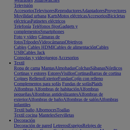
Wearables
Smartwatches
Televisión
Accesorios
Televisores
Reproductores
Adaptadores
Proyectores
Movilidad urbana
Karts
Motos eléctricas
Accesorios
Bicicletas
eléctricas
Patinetes eléctricos
Telefonía
Teléfonos fijos
Gadgets y
complementos
Smartphones
Foto y vídeo
Cámaras de
fotos
Trípodes
Videocámaras
Objetivos
Cables
Cables HDMI
Cables de alimentación
Cables
USB
Cables Jack
Consolas y videojuegos
Accesorios
Textil
Ropa de cama
Mantas
Almohadas
Colchas
Sábanas
Nórdicos
Cortinas y estores
Estores
Visillos
Cortinas
Barras de cortina
Cojines
Relleno
Exterior
Fundas
Cojín con relleno
Complementos para sofás
Fundas de sofás
Plaids
Alfombras
Alfombras de habitación
Alfombras
pequeñas
Alfombras antideslizantes
Alfombras de
exterior
Alfombras de baño
Alfombras de salón
Alfombras
infantiles
Textil baño
Albornoces
Toallas
Textil cocina
Manteles
Servilletas
Decoración
Decoración de pared
Letreros
Espejos
Relojes de