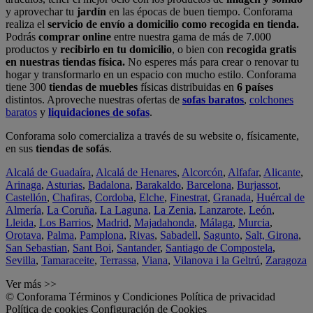
y aprovechar tu
jardín
en las épocas de buen tiempo. Conforama
realiza el
servicio de envío a domicilio como recogida en tienda.
Podrás
comprar online
entre nuestra gama de más de 7.000
productos y
recibirlo en tu domicilio
, o bien con
recogida gratis
en nuestras tiendas física.
No esperes más para crear o renovar tu
hogar y transformarlo en un espacio con mucho estilo. Conforama
tiene 300
tiendas de muebles
físicas distribuidas en
6 países
distintos. Aproveche nuestras ofertas de
sofas baratos
,
colchones
baratos
y
liquidaciones de sofas
.
Conforama solo comercializa a través de su website o, físicamente,
en sus
tiendas de sofás
.
Alcalá de Guadaíra
,
Alcalá de Henares
,
Alcorcón
,
Alfafar
,
Alicante
,
Arinaga
,
Asturias
,
Badalona
,
Barakaldo
,
Barcelona
,
Burjassot
,
Castellón
,
Chafiras
,
Cordoba
,
Elche
,
Finestrat
,
Granada
,
Huércal de
Almería
,
La Coruña
,
La Laguna
,
La Zenia
,
Lanzarote
,
León
,
Lleida
,
Los Barrios
,
Madrid
,
Majadahonda
,
Málaga
,
Murcia
,
Orotava
,
Palma
,
Pamplona
,
Rivas
,
Sabadell
,
Sagunto
,
Salt, Girona
,
San Sebastian
,
Sant Boi
,
Santander
,
Santiago de Compostela
,
Sevilla
,
Tamaraceite
,
Terrassa
,
Viana
,
Vilanova i la Geltrú
,
Zaragoza
Ver más >>
© Conforama
Términos y Condiciones
Política de privacidad
Política de cookies
Configuración de Cookies