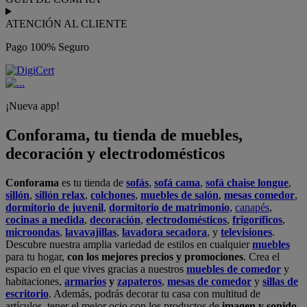
ATENCIÓN AL CLIENTE
Pago 100% Seguro
¡Nueva app!
Conforama, tu tienda de muebles,
decoración y electrodomésticos
Conforama
es tu tienda de
sofás
,
sofá cama
,
sofá chaise longue
,
sillón
,
sillón relax
,
colchones
,
muebles de salón
,
mesas comedor
,
dormitorio de juvenil
,
dormitorio de matrimonio
,
canapés
,
cocinas a medida
,
decoración
,
electrodomésticos
,
frigoríficos
,
microondas
,
lavavajillas
,
lavadora secadora
, y
televisiones
.
Descubre nuestra amplia variedad de estilos en cualquier
muebles
para tu hogar,
con los mejores precios y promociones
. Crea el
espacio en el que vives gracias a nuestros
muebles de comedor
y
habitaciones,
armarios
y
zapateros
,
mesas de comedor
y
sillas de
escritorio
. Además, podrás decorar tu casa con multitud de
artículos, tener el mejor ocio con los productos de
imagen y sonido