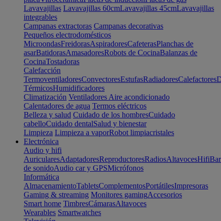
Lavavajillas
Lavavajillas 60cm
Lavavajillas 45cm
Lavavajillas
integrables
Campanas extractoras
Campanas decorativas
Pequeños electrodomésticos
Microondas
Freidoras
Aspiradores
Cafeteras
Planchas de
asar
Batidoras
Amasadores
Robots de Cocina
Balanzas de
Cocina
Tostadoras
Calefacción
Termoventiladores
Convectores
Estufas
Radiadores
Calefactores
D
Térmicos
Humidificadores
Climatización
Ventiladores
Aire acondicionado
Calentadores de agua
Termos eléctricos
Belleza y salud
Cuidado de los hombres
Cuidado
cabello
Cuidado dental
Salud y bienestar
Limpieza
Limpieza a vapor
Robot limpiacristales
Electrónica
Audio y hifi
Auriculares
Adaptadores
Reproductores
Radios
Altavoces
Hifi
Bar
de sonido
Audio car y GPS
Micrófonos
Informática
Almacenamiento
Tablets
Complementos
Portátiles
Impresoras
Gaming & streaming
Monitores gaming
Accesorios
Smart home
Timbres
Cámaras
Altavoces
Wearables
Smartwatches