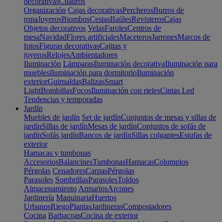
decorativas
Cuadros
Organización
Cajas decorativas
Percheros
Burros de
ropa
Joyeros
Biombos
Cestas
Baúles
Revisteros
Cajas
Objetos decorativos
Velas
Faroles
Centros de
mesa
Navidad
Flores artificiales
Maceteros
Jarrones
Marcos de
fotos
Figuras decorativas
Cajitas y
joyeros
Relojes
Ambientadores
Iluminación
Lámparas
Iluminación decorativa
Iluminación para
muebles
Iluminación para dormitorio
Iluminación
exterior
Guirnaldas
Balizas
Smart
Light
Bombillas
Focos
Iluminación con rieles
Cintas Led
Tendencias y temporadas
Jardín
Muebles de jardín
Set de jardín
Conjuntos de mesas y sillas de
jardín
Sillas de jardín
Mesas de jardín
Conjuntos de sofás de
jardín
Sofás jardín
Bancos de jardín
Sillas colgantes
Estufas de
exterior
Hamacas y tumbonas
Accesorios
Balancines
Tumbonas
Hamacas
Columpios
Pérgolas
Cenadores
Carpas
Pérgolas
Parasoles
Sombrillas
Parasoles
Toldos
Almacenamiento
Armarios
Arcones
Jardinería
Maquinaria
Huertos
Urbanos
Riego
Plantas
Jardineras
Compostadores
Cocina
Barbacoas
Cocina de exterior