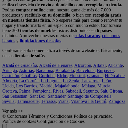
realiza el
servicio de envío a domicilio como recogida en tienda.
Podrás
comprar online
entre nuestra gama de más de 7.000
productos y
recibirlo en tu domicilio
, o bien con
recogida gratis
en nuestras tiendas física.
No esperes más para crear o renovar tu
hogar y transformarlo en un espacio con mucho estilo. Conforama
tiene 300
tiendas de muebles
físicas distribuidas en
6 países
distintos. Aproveche nuestras ofertas de
sofas baratos
,
colchones
baratos
y
liquidaciones de sofas
.
Conforama solo comercializa a través de su website o, físicamente,
en sus
tiendas de sofás
.
Alcalá de Guadaíra
,
Alcalá de Henares
,
Alcorcón
,
Alfafar
,
Alicante
,
Arinaga
,
Asturias
,
Badalona
,
Barakaldo
,
Barcelona
,
Burjassot
,
Castellón
,
Chafiras
,
Cordoba
,
Elche
,
Finestrat
,
Granada
,
Huércal de
Almería
,
La Coruña
,
La Laguna
,
La Zenia
,
Lanzarote
,
León
,
Lleida
,
Los Barrios
,
Madrid
,
Majadahonda
,
Málaga
,
Murcia
,
Orotava
,
Palma
,
Pamplona
,
Rivas
,
Sabadell
,
Sagunto
,
Salt, Girona
,
San Sebastian
,
Sant Boi
,
Santander
,
Santiago de Compostela
,
Sevilla
,
Tamaraceite
,
Terrassa
,
Viana
,
Vilanova i la Geltrú
,
Zaragoza
Ver más >>
© Conforama
Términos y Condiciones
Política de privacidad
Política de cookies
Configuración de Cookies