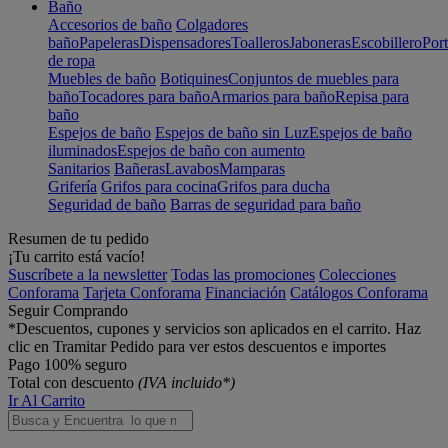
Baño
Accesorios de baño
Colgadores
baño
Papeleras
Dispensadores
Toalleros
Jaboneras
Escobillero
Port
de ropa
Muebles de baño
Botiquines
Conjuntos de muebles para
baño
Tocadores para baño
Armarios para baño
Repisa para
baño
Espejos de baño
Espejos de baño sin Luz
Espejos de baño
iluminados
Espejos de baño con aumento
Sanitarios
Bañeras
Lavabos
Mamparas
Grifería
Grifos para cocina
Grifos para ducha
Seguridad de baño
Barras de seguridad para baño
Resumen de tu pedido
¡Tu carrito está vacío!
Suscríbete a la newsletter
Todas las promociones
Colecciones
Conforama
Tarjeta Conforama
Financiación
Catálogos Conforama
Seguir Comprando
*Descuentos, cupones y servicios son aplicados en el carrito. Haz
clic en Tramitar Pedido para ver estos descuentos e importes
Pago 100% seguro
Total con descuento
(IVA incluido*)
Ir Al Carrito