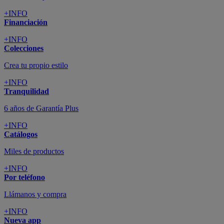
+INFO
Financiación
+INFO
Colecciones
Crea tu propio estilo
+INFO
Tranquilidad
6 años de Garantía Plus
+INFO
Catálogos
Miles de productos
+INFO
Por teléfono
Llámanos y compra
+INFO
Nueva app