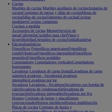
Cocina
Muebles de cocina
Muebles auxiliares de cocina
Armarios de
cocina
Conjuntos de mesas y sillas de cocina
Mesas de
cocina
Sillas de cocina
Taburetes de cocina
Cocinas
modulares
Cocinas completas
Cocinas a medida
Accesorios de cocina
Menaje
Servicio de
mesa
Cubertería
Cuchillos para chef
Vinos y
licores
Botellas
Utensilios de cocina
Vajilla
Bandejas
Electrodomésticos
Frigoríficos
Frigoríficos americanos
Frigoríficos
combi
Vinotecas
Frigoríficos integrables
Frigoríficos
pequeños
Frigoríficos portátiles
Congeladores
Congeladores verticales
Congeladores
horizontales
Lavadoras
Lavadoras de carga frontal
Lavadoras de carga
superior
Lavadoras - Secadoras
Lavadoras
integrables
Lavadoras por kg
Secadoras
Lavadoras - Secadoras
Secadoras con bomba de
calor
Secadoras de condensación
Secadoras de
evacuación
Secadoras integrables
Secadoras por Kg
Hornos
Conjunto de horno y placa
Hornos
convencionales
Hornos pirolíticos
Hornos multifunción
Placas de cocina
Conjunto de horno y
placa
Vitrocerámica
Placas de inducción
Placas de gas