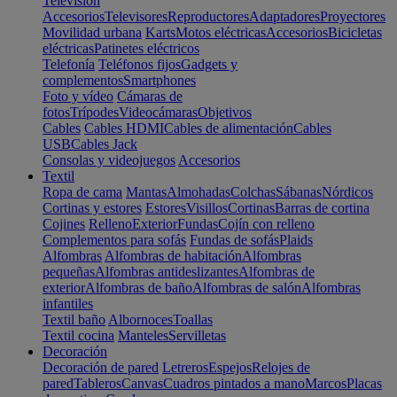
Televisión
Accesorios
Televisores
Reproductores
Adaptadores
Proyectores
Movilidad urbana
Karts
Motos eléctricas
Accesorios
Bicicletas
eléctricas
Patinetes eléctricos
Telefonía
Teléfonos fijos
Gadgets y
complementos
Smartphones
Foto y vídeo
Cámaras de
fotos
Trípodes
Videocámaras
Objetivos
Cables
Cables HDMI
Cables de alimentación
Cables
USB
Cables Jack
Consolas y videojuegos
Accesorios
Textil
Ropa de cama
Mantas
Almohadas
Colchas
Sábanas
Nórdicos
Cortinas y estores
Estores
Visillos
Cortinas
Barras de cortina
Cojines
Relleno
Exterior
Fundas
Cojín con relleno
Complementos para sofás
Fundas de sofás
Plaids
Alfombras
Alfombras de habitación
Alfombras
pequeñas
Alfombras antideslizantes
Alfombras de
exterior
Alfombras de baño
Alfombras de salón
Alfombras
infantiles
Textil baño
Albornoces
Toallas
Textil cocina
Manteles
Servilletas
Decoración
Decoración de pared
Letreros
Espejos
Relojes de
pared
Tableros
Canvas
Cuadros pintados a mano
Marcos
Placas