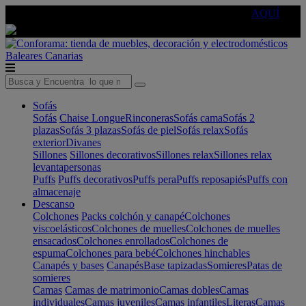
🔵Cambia tu electro con
-10% EXTRA
de descuento ☑️
AQUÍ
Baleares
Canarias
Sofás
Sofás
Chaise Longue
Rinconeras
Sofás cama
Sofás 2
plazas
Sofás 3 plazas
Sofás de piel
Sofás relax
Sofás
exterior
Divanes
Sillones
Sillones decorativos
Sillones relax
Sillones relax
levantapersonas
Puffs
Puffs decorativos
Puffs pera
Puffs reposapiés
Puffs con
almacenaje
Descanso
Colchones
Packs colchón y canapé
Colchones
viscoelásticos
Colchones de muelles
Colchones de muelles
ensacados
Colchones enrollados
Colchones de
espuma
Colchones para bebé
Colchones hinchables
Canapés y bases
Canapés
Base tapizadas
Somieres
Patas de
somieres
Camas
Camas de matrimonio
Camas dobles
Camas
individuales
Camas juveniles
Camas infantiles
Literas
Camas