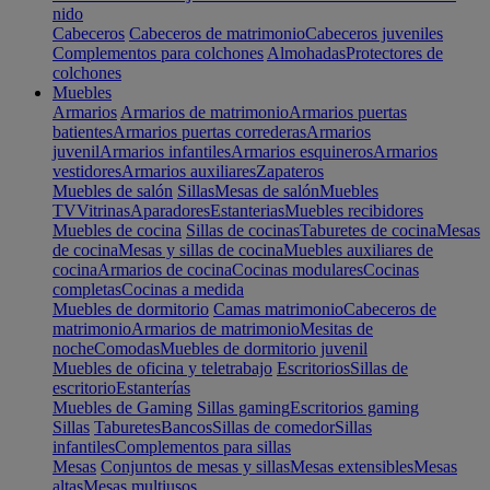
nido
Cabeceros
Cabeceros de matrimonio
Cabeceros juveniles
Complementos para colchones
Almohadas
Protectores de
colchones
Muebles
Armarios
Armarios de matrimonio
Armarios puertas
batientes
Armarios puertas correderas
Armarios
juvenil
Armarios infantiles
Armarios esquineros
Armarios
vestidores
Armarios auxiliares
Zapateros
Muebles de salón
Sillas
Mesas de salón
Muebles
TV
Vitrinas
Aparadores
Estanterias
Muebles recibidores
Muebles de cocina
Sillas de cocinas
Taburetes de cocina
Mesas
de cocina
Mesas y sillas de cocina
Muebles auxiliares de
cocina
Armarios de cocina
Cocinas modulares
Cocinas
completas
Cocinas a medida
Muebles de dormitorio
Camas matrimonio
Cabeceros de
matrimonio
Armarios de matrimonio
Mesitas de
noche
Comodas
Muebles de dormitorio juvenil
Muebles de oficina y teletrabajo
Escritorios
Sillas de
escritorio
Estanterías
Muebles de Gaming
Sillas gaming
Escritorios gaming
Sillas
Taburetes
Bancos
Sillas de comedor
Sillas
infantiles
Complementos para sillas
Mesas
Conjuntos de mesas y sillas
Mesas extensibles
Mesas
altas
Mesas multiusos