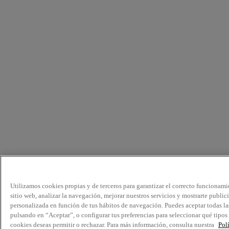
Utilizamos cookies propias y de terceros para garantizar el correcto funcionami
sitio web, analizar la navegación, mejorar nuestros servicios y mostrarte public
personalizada en función de tus hábitos de navegación. Puedes aceptar todas la
pulsando en “Aceptar”, o configurar tus preferencias para seleccionar qué tipos
cookies deseas permitir o rechazar. Para más información, consulta nuestra
Pol