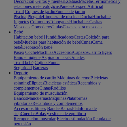
Decoración
Grifos y fuentes
Estatuas
Macetas
Termómetros y
estaciones metereológicas
Paneles
Cesped Artificial
Textil
Cojines de jardín
Fundas de jardín
Piscina
Plegable
Limpieza de piscinas
Ducha
Hinchable
Juguetes
Columpios
Toboganes
Hinchables
Casitas
Mascotas
Comederos
Jaulas
Casetas para mascotas
Bebé
Habitación bebé
Humidificadores
Cestas
Colchón para
bebé
Muebles para habitación de bebé
Cunas
Cama
bebé
Decoración bebé
Paseo
Coche
Mochilas
Accesorios
Capazos
Carrito ligero
Baño e higiene
Aspirador nasal
Orinales
Textil bebé
Cojines
Funda
Seguridad
Barreras
Deporte
Equipamiento de cardio
Máquinas de remo
Bicicletas
spinning
Elípticas
Bicicletas estáticas
Recambios y
complementos
Cintas
Rodillos
Equipamiento de musculación
Bancos
Mancuernas
Máquinas
Plataformas
vibratorias
Recambios y complementos
Accesorios fitness
Bandas
Barras
Plataforma de
step
Cuerdas
Bolas y esferas de equilibrio
Recuperación muscular
Electroestimulación
Terapia de
percusión