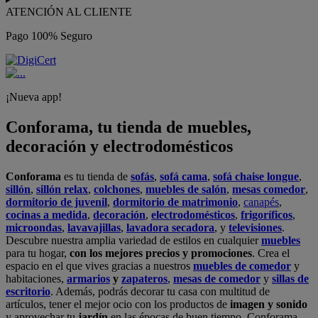
ATENCIÓN AL CLIENTE
Pago 100% Seguro
¡Nueva app!
Conforama, tu tienda de muebles,
decoración y electrodomésticos
Conforama
es tu tienda de
sofás
,
sofá cama
,
sofá chaise longue
,
sillón
,
sillón relax
,
colchones
,
muebles de salón
,
mesas comedor
,
dormitorio de juvenil
,
dormitorio de matrimonio
,
canapés
,
cocinas a medida
,
decoración
,
electrodomésticos
,
frigoríficos
,
microondas
,
lavavajillas
,
lavadora secadora
, y
televisiones
.
Descubre nuestra amplia variedad de estilos en cualquier
muebles
para tu hogar,
con los mejores precios y promociones
. Crea el
espacio en el que vives gracias a nuestros
muebles de comedor
y
habitaciones,
armarios
y
zapateros
,
mesas de comedor
y
sillas de
escritorio
. Además, podrás decorar tu casa con multitud de
artículos, tener el mejor ocio con los productos de
imagen y sonido
y aprovechar tu
jardín
en las épocas de buen tiempo. Conforama