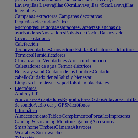
Lavavajillas
Lavavajillas 60cm
Lavavajillas 45cm
Lavavajillas
integrables
Campanas extractoras
Campanas decorativas
Pequeños electrodomésticos
Microondas
Freidoras
Aspiradores
Cafeteras
Planchas de
asar
Batidoras
Amasadores
Robots de Cocina
Balanzas de
Cocina
Tostadoras
Calefacción
Termoventiladores
Convectores
Estufas
Radiadores
Calefactores
D
Térmicos
Humidificadores
Climatización
Ventiladores
Aire acondicionado
Calentadores de agua
Termos eléctricos
Belleza y salud
Cuidado de los hombres
Cuidado
cabello
Cuidado dental
Salud y bienestar
Limpieza
Limpieza a vapor
Robot limpiacristales
Electrónica
Audio y hifi
Auriculares
Adaptadores
Reproductores
Radios
Altavoces
Hifi
Bar
de sonido
Audio car y GPS
Micrófonos
Informática
Almacenamiento
Tablets
Complementos
Portátiles
Impresoras
Gaming & streaming
Monitores gaming
Accesorios
Smart home
Timbres
Cámaras
Altavoces
Wearables
Smartwatches