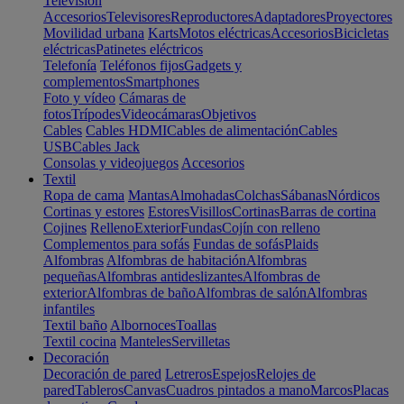
Televisión
Accesorios
Televisores
Reproductores
Adaptadores
Proyectores
Movilidad urbana
Karts
Motos eléctricas
Accesorios
Bicicletas
eléctricas
Patinetes eléctricos
Telefonía
Teléfonos fijos
Gadgets y
complementos
Smartphones
Foto y vídeo
Cámaras de
fotos
Trípodes
Videocámaras
Objetivos
Cables
Cables HDMI
Cables de alimentación
Cables
USB
Cables Jack
Consolas y videojuegos
Accesorios
Textil
Ropa de cama
Mantas
Almohadas
Colchas
Sábanas
Nórdicos
Cortinas y estores
Estores
Visillos
Cortinas
Barras de cortina
Cojines
Relleno
Exterior
Fundas
Cojín con relleno
Complementos para sofás
Fundas de sofás
Plaids
Alfombras
Alfombras de habitación
Alfombras
pequeñas
Alfombras antideslizantes
Alfombras de
exterior
Alfombras de baño
Alfombras de salón
Alfombras
infantiles
Textil baño
Albornoces
Toallas
Textil cocina
Manteles
Servilletas
Decoración
Decoración de pared
Letreros
Espejos
Relojes de
pared
Tableros
Canvas
Cuadros pintados a mano
Marcos
Placas