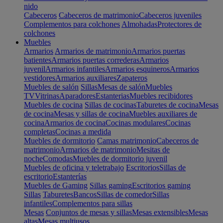
nido
Cabeceros
Cabeceros de matrimonio
Cabeceros juveniles
Complementos para colchones
Almohadas
Protectores de
colchones
Muebles
Armarios
Armarios de matrimonio
Armarios puertas
batientes
Armarios puertas correderas
Armarios
juvenil
Armarios infantiles
Armarios esquineros
Armarios
vestidores
Armarios auxiliares
Zapateros
Muebles de salón
Sillas
Mesas de salón
Muebles
TV
Vitrinas
Aparadores
Estanterias
Muebles recibidores
Muebles de cocina
Sillas de cocinas
Taburetes de cocina
Mesas
de cocina
Mesas y sillas de cocina
Muebles auxiliares de
cocina
Armarios de cocina
Cocinas modulares
Cocinas
completas
Cocinas a medida
Muebles de dormitorio
Camas matrimonio
Cabeceros de
matrimonio
Armarios de matrimonio
Mesitas de
noche
Comodas
Muebles de dormitorio juvenil
Muebles de oficina y teletrabajo
Escritorios
Sillas de
escritorio
Estanterías
Muebles de Gaming
Sillas gaming
Escritorios gaming
Sillas
Taburetes
Bancos
Sillas de comedor
Sillas
infantiles
Complementos para sillas
Mesas
Conjuntos de mesas y sillas
Mesas extensibles
Mesas
altas
Mesas multiusos