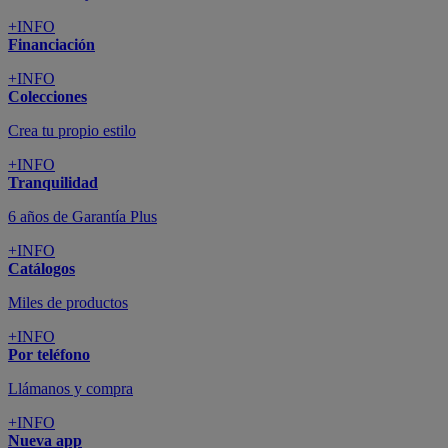
+INFO
Financiación
+INFO
Colecciones
Crea tu propio estilo
+INFO
Tranquilidad
6 años de Garantía Plus
+INFO
Catálogos
Miles de productos
+INFO
Por teléfono
Llámanos y compra
+INFO
Nueva app