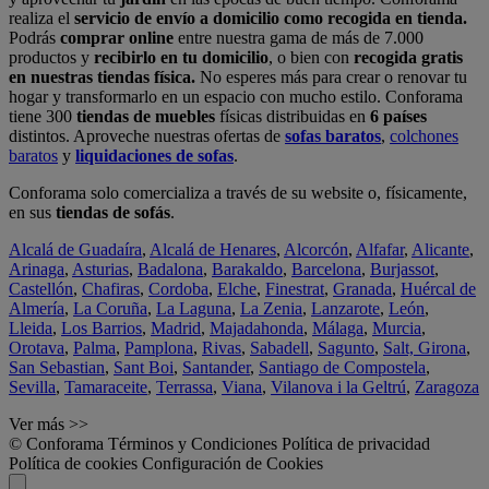
realiza el
servicio de envío a domicilio como recogida en tienda.
Podrás
comprar online
entre nuestra gama de más de 7.000
productos y
recibirlo en tu domicilio
, o bien con
recogida gratis
en nuestras tiendas física.
No esperes más para crear o renovar tu
hogar y transformarlo en un espacio con mucho estilo. Conforama
tiene 300
tiendas de muebles
físicas distribuidas en
6 países
distintos. Aproveche nuestras ofertas de
sofas baratos
,
colchones
baratos
y
liquidaciones de sofas
.
Conforama solo comercializa a través de su website o, físicamente,
en sus
tiendas de sofás
.
Alcalá de Guadaíra
,
Alcalá de Henares
,
Alcorcón
,
Alfafar
,
Alicante
,
Arinaga
,
Asturias
,
Badalona
,
Barakaldo
,
Barcelona
,
Burjassot
,
Castellón
,
Chafiras
,
Cordoba
,
Elche
,
Finestrat
,
Granada
,
Huércal de
Almería
,
La Coruña
,
La Laguna
,
La Zenia
,
Lanzarote
,
León
,
Lleida
,
Los Barrios
,
Madrid
,
Majadahonda
,
Málaga
,
Murcia
,
Orotava
,
Palma
,
Pamplona
,
Rivas
,
Sabadell
,
Sagunto
,
Salt, Girona
,
San Sebastian
,
Sant Boi
,
Santander
,
Santiago de Compostela
,
Sevilla
,
Tamaraceite
,
Terrassa
,
Viana
,
Vilanova i la Geltrú
,
Zaragoza
Ver más >>
© Conforama
Términos y Condiciones
Política de privacidad
Política de cookies
Configuración de Cookies