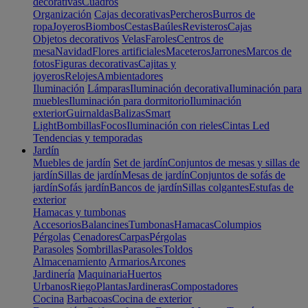
decorativas
Cuadros
Organización
Cajas decorativas
Percheros
Burros de
ropa
Joyeros
Biombos
Cestas
Baúles
Revisteros
Cajas
Objetos decorativos
Velas
Faroles
Centros de
mesa
Navidad
Flores artificiales
Maceteros
Jarrones
Marcos de
fotos
Figuras decorativas
Cajitas y
joyeros
Relojes
Ambientadores
Iluminación
Lámparas
Iluminación decorativa
Iluminación para
muebles
Iluminación para dormitorio
Iluminación
exterior
Guirnaldas
Balizas
Smart
Light
Bombillas
Focos
Iluminación con rieles
Cintas Led
Tendencias y temporadas
Jardín
Muebles de jardín
Set de jardín
Conjuntos de mesas y sillas de
jardín
Sillas de jardín
Mesas de jardín
Conjuntos de sofás de
jardín
Sofás jardín
Bancos de jardín
Sillas colgantes
Estufas de
exterior
Hamacas y tumbonas
Accesorios
Balancines
Tumbonas
Hamacas
Columpios
Pérgolas
Cenadores
Carpas
Pérgolas
Parasoles
Sombrillas
Parasoles
Toldos
Almacenamiento
Armarios
Arcones
Jardinería
Maquinaria
Huertos
Urbanos
Riego
Plantas
Jardineras
Compostadores
Cocina
Barbacoas
Cocina de exterior