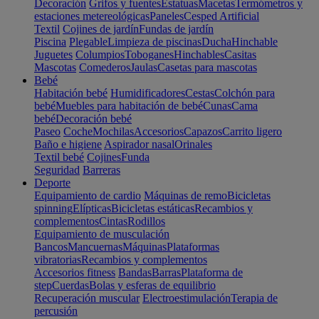
Decoración
Grifos y fuentes
Estatuas
Macetas
Termómetros y
estaciones metereológicas
Paneles
Cesped Artificial
Textil
Cojines de jardín
Fundas de jardín
Piscina
Plegable
Limpieza de piscinas
Ducha
Hinchable
Juguetes
Columpios
Toboganes
Hinchables
Casitas
Mascotas
Comederos
Jaulas
Casetas para mascotas
Bebé
Habitación bebé
Humidificadores
Cestas
Colchón para
bebé
Muebles para habitación de bebé
Cunas
Cama
bebé
Decoración bebé
Paseo
Coche
Mochilas
Accesorios
Capazos
Carrito ligero
Baño e higiene
Aspirador nasal
Orinales
Textil bebé
Cojines
Funda
Seguridad
Barreras
Deporte
Equipamiento de cardio
Máquinas de remo
Bicicletas
spinning
Elípticas
Bicicletas estáticas
Recambios y
complementos
Cintas
Rodillos
Equipamiento de musculación
Bancos
Mancuernas
Máquinas
Plataformas
vibratorias
Recambios y complementos
Accesorios fitness
Bandas
Barras
Plataforma de
step
Cuerdas
Bolas y esferas de equilibrio
Recuperación muscular
Electroestimulación
Terapia de
percusión