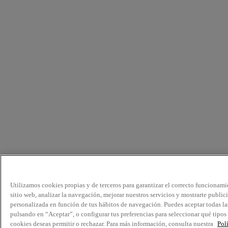
Utilizamos cookies propias y de terceros para garantizar el correcto funcionami
sitio web, analizar la navegación, mejorar nuestros servicios y mostrarte public
personalizada en función de tus hábitos de navegación. Puedes aceptar todas la
pulsando en “Aceptar”, o configurar tus preferencias para seleccionar qué tipos
cookies deseas permitir o rechazar. Para más información, consulta nuestra
Pol