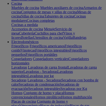
Cocina
Muebles de cocina
Muebles auxiliares de cocina
Armarios de
cocina
Conjuntos de mesas y sillas de cocina
Mesas de
cocina
Sillas de cocina
Taburetes de cocina
Cocinas
modulares
Cocinas completas
Cocinas a medida
Accesorios de cocina
Menaje
Servicio de
mesa
Cubertería
Cuchillos para chef
Vinos y
licores
Botellas
Utensilios de cocina
Vajilla
Bandejas
Electrodomésticos
Frigoríficos
Frigoríficos americanos
Frigoríficos
combi
Vinotecas
Frigoríficos integrables
Frigoríficos
pequeños
Frigoríficos portátiles
Congeladores
Congeladores verticales
Congeladores
horizontales
Lavadoras
Lavadoras de carga frontal
Lavadoras de carga
superior
Lavadoras - Secadoras
Lavadoras
integrables
Lavadoras por kg
Secadoras
Lavadoras - Secadoras
Secadoras con bomba de
calor
Secadoras de condensación
Secadoras de
evacuación
Secadoras integrables
Secadoras por Kg
Hornos
Conjunto de horno y placa
Hornos
convencionales
Hornos pirolíticos
Hornos multifunción
Placas de cocina
Conjunto de horno y
placa
Vitrocerámica
Placas de inducción
Placas de gas