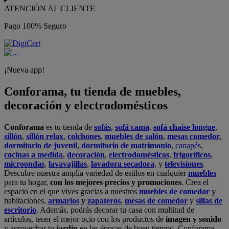
ATENCIÓN AL CLIENTE
Pago 100% Seguro
¡Nueva app!
Conforama, tu tienda de muebles,
decoración y electrodomésticos
Conforama
es tu tienda de
sofás
,
sofá cama
,
sofá chaise longue
,
sillón
,
sillón relax
,
colchones
,
muebles de salón
,
mesas comedor
,
dormitorio de juvenil
,
dormitorio de matrimonio
,
canapés
,
cocinas a medida
,
decoración
,
electrodomésticos
,
frigoríficos
,
microondas
,
lavavajillas
,
lavadora secadora
, y
televisiones
.
Descubre nuestra amplia variedad de estilos en cualquier
muebles
para tu hogar,
con los mejores precios y promociones
. Crea el
espacio en el que vives gracias a nuestros
muebles de comedor
y
habitaciones,
armarios
y
zapateros
,
mesas de comedor
y
sillas de
escritorio
. Además, podrás decorar tu casa con multitud de
artículos, tener el mejor ocio con los productos de
imagen y sonido
y aprovechar tu
jardín
en las épocas de buen tiempo. Conforama