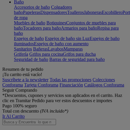
Baño
Accesorios de baño
Colgadores
baño
Papeleras
Dispensadores
Toalleros
Jaboneras
Escobillero
Port
de ropa
Muebles de baño
Botiquines
Conjuntos de muebles para
baño
Tocadores para baño
Armarios para baño
Repisa para
baño
Espejos de baño
Espejos de baño sin Luz
Espejos de baño
iluminados
Espejos de baño con aumento
Sanitarios
Bañeras
Lavabos
Mamparas
Grifería
Grifos para cocina
Grifos para ducha
Seguridad de baño
Barras de seguridad para baño
Resumen de tu pedido
¡Tu carrito está vacío!
Suscríbete a la newsletter
Todas las promociones
Colecciones
Conforama
Tarjeta Conforama
Financiación
Catálogos Conforama
Seguir Comprando
*Descuentos, cupones y servicios son aplicados en el carrito. Haz
clic en Tramitar Pedido para ver estos descuentos e importes
Pago 100% seguro
Total con descuento
(IVA incluido*)
Ir Al Carrito