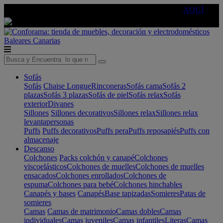
🔵Cambia tu electro con
-10% EXTRA
de descuento ☑️
AQUÍ
Baleares
Canarias
Sofás
Sofás
Chaise Longue
Rinconeras
Sofás cama
Sofás 2
plazas
Sofás 3 plazas
Sofás de piel
Sofás relax
Sofás
exterior
Divanes
Sillones
Sillones decorativos
Sillones relax
Sillones relax
levantapersonas
Puffs
Puffs decorativos
Puffs pera
Puffs reposapiés
Puffs con
almacenaje
Descanso
Colchones
Packs colchón y canapé
Colchones
viscoelásticos
Colchones de muelles
Colchones de muelles
ensacados
Colchones enrollados
Colchones de
espuma
Colchones para bebé
Colchones hinchables
Canapés y bases
Canapés
Base tapizadas
Somieres
Patas de
somieres
Camas
Camas de matrimonio
Camas dobles
Camas
individuales
Camas juveniles
Camas infantiles
Literas
Camas