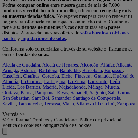
Podrás
comprar online
entre nuestra gama de más de 7.000
productos y
recibirlo en tu domicilio
, o bien con
recogida gratis
en nuestras tiendas física.
No esperes más para crear o renovar tu
hogar y transformarlo en un espacio con mucho estilo. Conforama
tiene 300
tiendas de muebles
físicas distribuidas en
6 países
distintos. Aproveche nuestras ofertas de
sofas baratos
,
colchones
baratos
y
liquidaciones de sofas
.
Conforama solo comercializa a través de su website o, físicamente,
en sus
tiendas de sofás
.
Alcalá de Guadaíra
,
Alcalá de Henares
,
Alcorcón
,
Alfafar
,
Alicante
,
Arinaga
,
Asturias
,
Badalona
,
Barakaldo
,
Barcelona
,
Burjassot
,
Castellón
,
Chafiras
,
Cordoba
,
Elche
,
Finestrat
,
Granada
,
Huércal de
Almería
,
La Coruña
,
La Laguna
,
La Zenia
,
Lanzarote
,
León
,
Lleida
,
Los Barrios
,
Madrid
,
Majadahonda
,
Málaga
,
Murcia
,
Orotava
,
Palma
,
Pamplona
,
Rivas
,
Sabadell
,
Sagunto
,
Salt, Girona
,
San Sebastian
,
Sant Boi
,
Santander
,
Santiago de Compostela
,
Sevilla
,
Tamaraceite
,
Terrassa
,
Viana
,
Vilanova i la Geltrú
,
Zaragoza
Ver más >>
© Conforama
Términos y Condiciones
Política de privacidad
Política de cookies
Configuración de Cookies