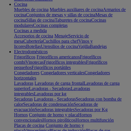
Cocina
Muebles de cocina
Muebles auxiliares de cocina
Armarios de
cocina
Conjuntos de mesas y sillas de cocina
Mesas de
cocina
Sillas de cocina
Taburetes de cocina
Cocinas
modulares
Cocinas completas
Cocinas a medida
Accesorios de cocina
Menaje
Servicio de
mesa
Cubertería
Cuchillos para chef
Vinos y
licores
Botellas
Utensilios de cocina
Vajilla
Bandejas
Electrodomésticos
Frigoríficos
Frigoríficos americanos
Frigoríficos
combi
Vinotecas
Frigoríficos integrables
Frigoríficos
pequeños
Frigoríficos portátiles
Congeladores
Congeladores verticales
Congeladores
horizontales
Lavadoras
Lavadoras de carga frontal
Lavadoras de carga
superior
Lavadoras - Secadoras
Lavadoras
integrables
Lavadoras por kg
Secadoras
Lavadoras - Secadoras
Secadoras con bomba de
calor
Secadoras de condensación
Secadoras de
evacuación
Secadoras integrables
Secadoras por Kg
Hornos
Conjunto de horno y placa
Hornos
convencionales
Hornos pirolíticos
Hornos multifunción
Placas de cocina
Conjunto de horno y
placa
Vitrocerámica
Placas de inducción
Placas de gas