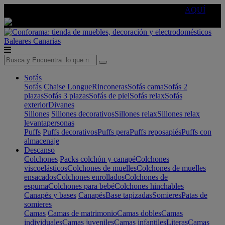
🔵Cambia tu electro con
-10% EXTRA
de descuento ☑️
AQUÍ
Baleares
Canarias
Sofás
Sofás
Chaise Longue
Rinconeras
Sofás cama
Sofás 2
plazas
Sofás 3 plazas
Sofás de piel
Sofás relax
Sofás
exterior
Divanes
Sillones
Sillones decorativos
Sillones relax
Sillones relax
levantapersonas
Puffs
Puffs decorativos
Puffs pera
Puffs reposapiés
Puffs con
almacenaje
Descanso
Colchones
Packs colchón y canapé
Colchones
viscoelásticos
Colchones de muelles
Colchones de muelles
ensacados
Colchones enrollados
Colchones de
espuma
Colchones para bebé
Colchones hinchables
Canapés y bases
Canapés
Base tapizadas
Somieres
Patas de
somieres
Camas
Camas de matrimonio
Camas dobles
Camas
individuales
Camas juveniles
Camas infantiles
Literas
Camas