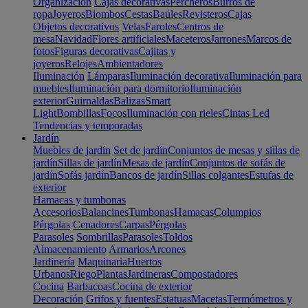
Organización
Cajas decorativas
Percheros
Burros de
ropa
Joyeros
Biombos
Cestas
Baúles
Revisteros
Cajas
Objetos decorativos
Velas
Faroles
Centros de
mesa
Navidad
Flores artificiales
Maceteros
Jarrones
Marcos de
fotos
Figuras decorativas
Cajitas y
joyeros
Relojes
Ambientadores
Iluminación
Lámparas
Iluminación decorativa
Iluminación para
muebles
Iluminación para dormitorio
Iluminación
exterior
Guirnaldas
Balizas
Smart
Light
Bombillas
Focos
Iluminación con rieles
Cintas Led
Tendencias y temporadas
Jardín
Muebles de jardín
Set de jardín
Conjuntos de mesas y sillas de
jardín
Sillas de jardín
Mesas de jardín
Conjuntos de sofás de
jardín
Sofás jardín
Bancos de jardín
Sillas colgantes
Estufas de
exterior
Hamacas y tumbonas
Accesorios
Balancines
Tumbonas
Hamacas
Columpios
Pérgolas
Cenadores
Carpas
Pérgolas
Parasoles
Sombrillas
Parasoles
Toldos
Almacenamiento
Armarios
Arcones
Jardinería
Maquinaria
Huertos
Urbanos
Riego
Plantas
Jardineras
Compostadores
Cocina
Barbacoas
Cocina de exterior
Decoración
Grifos y fuentes
Estatuas
Macetas
Termómetros y