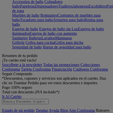
Accesorios de baño
Colgadores
baño
Papeleras
Dispensadores
Toalleros
Jaboneras
Escobillero
Port
de ropa
Muebles de baño
Botiquines
Conjuntos de muebles para
baño
Tocadores para baño
Armarios para baño
Repisa para
baño
Espejos de baño
Espejos de baño sin Luz
Espejos de baño
iluminados
Espejos de baño con aumento
Sanitarios
Bañeras
Lavabos
Mamparas
Grifería
Grifos para cocina
Grifos para ducha
Seguridad de baño
Barras de seguridad para baño
Resumen de tu pedido
¡Tu carrito está vacío!
Suscríbete a la newsletter
Todas las promociones
Colecciones
Conforama
Tarjeta Conforama
Financiación
Catálogos Conforama
Seguir Comprando
*Descuentos, cupones y servicios son aplicados en el carrito. Haz
clic en Tramitar Pedido para ver estos descuentos e importes
Pago 100% seguro
Total con descuento
(IVA incluido*)
Ir Al Carrito
Estado de mi pedido
Tiendas
Ayuda
Blog
App Conforama
Baleares