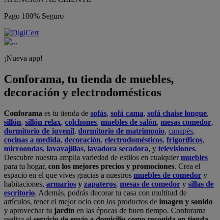
Pago 100% Seguro
¡Nueva app!
Conforama, tu tienda de muebles,
decoración y electrodomésticos
Conforama
es tu tienda de
sofás
,
sofá cama
,
sofá chaise longue
,
sillón
,
sillón relax
,
colchones
,
muebles de salón
,
mesas comedor
,
dormitorio de juvenil
,
dormitorio de matrimonio
,
canapés
,
cocinas a medida
,
decoración
,
electrodomésticos
,
frigoríficos
,
microondas
,
lavavajillas
,
lavadora secadora
, y
televisiones
.
Descubre nuestra amplia variedad de estilos en cualquier
muebles
para tu hogar,
con los mejores precios y promociones
. Crea el
espacio en el que vives gracias a nuestros
muebles de comedor
y
habitaciones,
armarios
y
zapateros
,
mesas de comedor
y
sillas de
escritorio
. Además, podrás decorar tu casa con multitud de
artículos, tener el mejor ocio con los productos de
imagen y sonido
y aprovechar tu
jardín
en las épocas de buen tiempo. Conforama
realiza el
servicio de envío a domicilio como recogida en tienda.