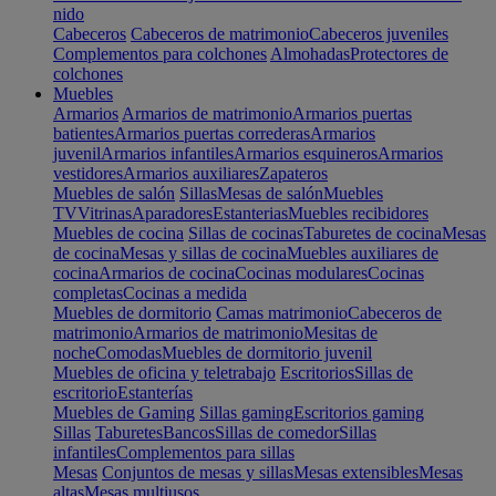
nido
Cabeceros
Cabeceros de matrimonio
Cabeceros juveniles
Complementos para colchones
Almohadas
Protectores de
colchones
Muebles
Armarios
Armarios de matrimonio
Armarios puertas
batientes
Armarios puertas correderas
Armarios
juvenil
Armarios infantiles
Armarios esquineros
Armarios
vestidores
Armarios auxiliares
Zapateros
Muebles de salón
Sillas
Mesas de salón
Muebles
TV
Vitrinas
Aparadores
Estanterias
Muebles recibidores
Muebles de cocina
Sillas de cocinas
Taburetes de cocina
Mesas
de cocina
Mesas y sillas de cocina
Muebles auxiliares de
cocina
Armarios de cocina
Cocinas modulares
Cocinas
completas
Cocinas a medida
Muebles de dormitorio
Camas matrimonio
Cabeceros de
matrimonio
Armarios de matrimonio
Mesitas de
noche
Comodas
Muebles de dormitorio juvenil
Muebles de oficina y teletrabajo
Escritorios
Sillas de
escritorio
Estanterías
Muebles de Gaming
Sillas gaming
Escritorios gaming
Sillas
Taburetes
Bancos
Sillas de comedor
Sillas
infantiles
Complementos para sillas
Mesas
Conjuntos de mesas y sillas
Mesas extensibles
Mesas
altas
Mesas multiusos