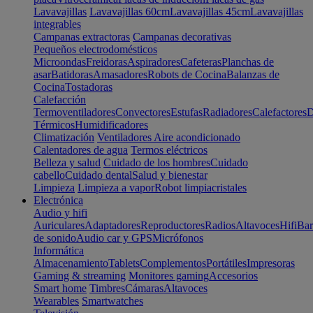
Lavavajillas
Lavavajillas 60cm
Lavavajillas 45cm
Lavavajillas
integrables
Campanas extractoras
Campanas decorativas
Pequeños electrodomésticos
Microondas
Freidoras
Aspiradores
Cafeteras
Planchas de
asar
Batidoras
Amasadores
Robots de Cocina
Balanzas de
Cocina
Tostadoras
Calefacción
Termoventiladores
Convectores
Estufas
Radiadores
Calefactores
D
Térmicos
Humidificadores
Climatización
Ventiladores
Aire acondicionado
Calentadores de agua
Termos eléctricos
Belleza y salud
Cuidado de los hombres
Cuidado
cabello
Cuidado dental
Salud y bienestar
Limpieza
Limpieza a vapor
Robot limpiacristales
Electrónica
Audio y hifi
Auriculares
Adaptadores
Reproductores
Radios
Altavoces
Hifi
Bar
de sonido
Audio car y GPS
Micrófonos
Informática
Almacenamiento
Tablets
Complementos
Portátiles
Impresoras
Gaming & streaming
Monitores gaming
Accesorios
Smart home
Timbres
Cámaras
Altavoces
Wearables
Smartwatches