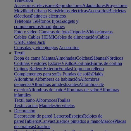
Televisión
Accesorios
Televisores
Reproductores
Adaptadores
Proyectores
Movilidad urbana
Karts
Motos eléctricas
Accesorios
Bicicletas
eléctricas
Patinetes eléctricos
Telefonía
Teléfonos fijos
Gadgets y
complementos
Smartphones
Foto y vídeo
Cámaras de fotos
Trípodes
Videocámaras
Cables
Cables HDMI
Cables de alimentación
Cables
USB
Cables Jack
Consolas y videojuegos
Accesorios
Textil
Ropa de cama
Mantas
Almohadas
Colchas
Sábanas
Nórdicos
Cortinas y estores
Estores
Visillos
Cortinas
Barras de cortina
Cojines
Relleno
Exterior
Fundas
Cojín con relleno
Complementos para sofás
Fundas de sofás
Plaids
Alfombras
Alfombras de habitación
Alfombras
pequeñas
Alfombras antideslizantes
Alfombras de
exterior
Alfombras de baño
Alfombras de salón
Alfombras
infantiles
Textil baño
Albornoces
Toallas
Textil cocina
Manteles
Servilletas
Decoración
Decoración de pared
Letreros
Espejos
Relojes de
pared
Tableros
Canvas
Cuadros pintados a mano
Marcos
Placas
decorativas
Cuadros