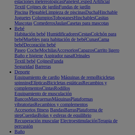
estaciones metereológicas
Paneles
Cesped Artificial
Textil
Cojines de jardín
Fundas de jardín
Piscina
Plegable
Limpieza de piscinas
Ducha
Hinchable
Juguetes
Columpios
Toboganes
Hinchables
Casitas
Mascotas
Comederos
Jaulas
Casetas para mascotas
Bebé
Habitación bebé
Humidificadores
Cestas
Colchón para
bebé
Muebles para habitación de bebé
Cunas
Cama
bebé
Decoración bebé
Paseo
Coche
Mochilas
Accesorios
Capazos
Carrito ligero
Baño e higiene
Aspirador nasal
Orinales
Textil bebé
Cojines
Funda
Seguridad
Barreras
Deporte
Equipamiento de cardio
Máquinas de remo
Bicicletas
spinning
Elípticas
Bicicletas estáticas
Recambios y
complementos
Cintas
Rodillos
Equipamiento de musculación
Bancos
Mancuernas
Máquinas
Plataformas
vibratorias
Recambios y complementos
Accesorios fitness
Bandas
Barras
Plataforma de
step
Cuerdas
Bolas y esferas de equilibrio
Recuperación muscular
Electroestimulación
Terapia de
percusión
Baño