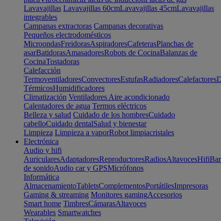
Lavavajillas
Lavavajillas 60cm
Lavavajillas 45cm
Lavavajillas
integrables
Campanas extractoras
Campanas decorativas
Pequeños electrodomésticos
Microondas
Freidoras
Aspiradores
Cafeteras
Planchas de
asar
Batidoras
Amasadores
Robots de Cocina
Balanzas de
Cocina
Tostadoras
Calefacción
Termoventiladores
Convectores
Estufas
Radiadores
Calefactores
D
Térmicos
Humidificadores
Climatización
Ventiladores
Aire acondicionado
Calentadores de agua
Termos eléctricos
Belleza y salud
Cuidado de los hombres
Cuidado
cabello
Cuidado dental
Salud y bienestar
Limpieza
Limpieza a vapor
Robot limpiacristales
Electrónica
Audio y hifi
Auriculares
Adaptadores
Reproductores
Radios
Altavoces
Hifi
Bar
de sonido
Audio car y GPS
Micrófonos
Informática
Almacenamiento
Tablets
Complementos
Portátiles
Impresoras
Gaming & streaming
Monitores gaming
Accesorios
Smart home
Timbres
Cámaras
Altavoces
Wearables
Smartwatches