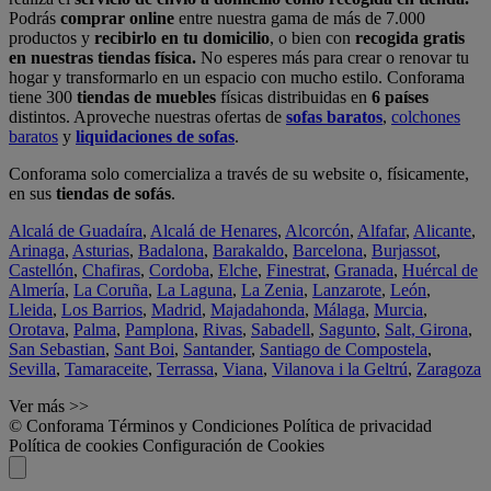
Podrás
comprar online
entre nuestra gama de más de 7.000
productos y
recibirlo en tu domicilio
, o bien con
recogida gratis
en nuestras tiendas física.
No esperes más para crear o renovar tu
hogar y transformarlo en un espacio con mucho estilo. Conforama
tiene 300
tiendas de muebles
físicas distribuidas en
6 países
distintos. Aproveche nuestras ofertas de
sofas baratos
,
colchones
baratos
y
liquidaciones de sofas
.
Conforama solo comercializa a través de su website o, físicamente,
en sus
tiendas de sofás
.
Alcalá de Guadaíra
,
Alcalá de Henares
,
Alcorcón
,
Alfafar
,
Alicante
,
Arinaga
,
Asturias
,
Badalona
,
Barakaldo
,
Barcelona
,
Burjassot
,
Castellón
,
Chafiras
,
Cordoba
,
Elche
,
Finestrat
,
Granada
,
Huércal de
Almería
,
La Coruña
,
La Laguna
,
La Zenia
,
Lanzarote
,
León
,
Lleida
,
Los Barrios
,
Madrid
,
Majadahonda
,
Málaga
,
Murcia
,
Orotava
,
Palma
,
Pamplona
,
Rivas
,
Sabadell
,
Sagunto
,
Salt, Girona
,
San Sebastian
,
Sant Boi
,
Santander
,
Santiago de Compostela
,
Sevilla
,
Tamaraceite
,
Terrassa
,
Viana
,
Vilanova i la Geltrú
,
Zaragoza
Ver más >>
© Conforama
Términos y Condiciones
Política de privacidad
Política de cookies
Configuración de Cookies