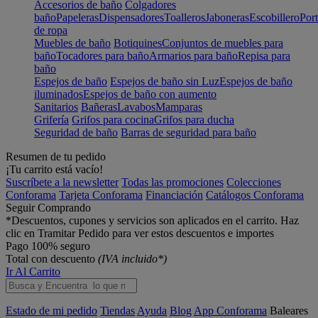
Accesorios de baño
Colgadores
baño
Papeleras
Dispensadores
Toalleros
Jaboneras
Escobillero
Port
de ropa
Muebles de baño
Botiquines
Conjuntos de muebles para
baño
Tocadores para baño
Armarios para baño
Repisa para
baño
Espejos de baño
Espejos de baño sin Luz
Espejos de baño
iluminados
Espejos de baño con aumento
Sanitarios
Bañeras
Lavabos
Mamparas
Grifería
Grifos para cocina
Grifos para ducha
Seguridad de baño
Barras de seguridad para baño
Resumen de tu pedido
¡Tu carrito está vacío!
Suscríbete a la newsletter
Todas las promociones
Colecciones
Conforama
Tarjeta Conforama
Financiación
Catálogos Conforama
Seguir Comprando
*Descuentos, cupones y servicios son aplicados en el carrito. Haz
clic en Tramitar Pedido para ver estos descuentos e importes
Pago 100% seguro
Total con descuento
(IVA incluido*)
Ir Al Carrito
Estado de mi pedido
Tiendas
Ayuda
Blog
App Conforama
Baleares