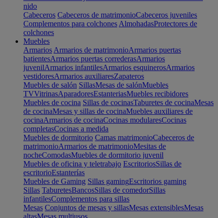
nido
Cabeceros
Cabeceros de matrimonio
Cabeceros juveniles
Complementos para colchones
Almohadas
Protectores de
colchones
Muebles
Armarios
Armarios de matrimonio
Armarios puertas
batientes
Armarios puertas correderas
Armarios
juvenil
Armarios infantiles
Armarios esquineros
Armarios
vestidores
Armarios auxiliares
Zapateros
Muebles de salón
Sillas
Mesas de salón
Muebles
TV
Vitrinas
Aparadores
Estanterias
Muebles recibidores
Muebles de cocina
Sillas de cocinas
Taburetes de cocina
Mesas
de cocina
Mesas y sillas de cocina
Muebles auxiliares de
cocina
Armarios de cocina
Cocinas modulares
Cocinas
completas
Cocinas a medida
Muebles de dormitorio
Camas matrimonio
Cabeceros de
matrimonio
Armarios de matrimonio
Mesitas de
noche
Comodas
Muebles de dormitorio juvenil
Muebles de oficina y teletrabajo
Escritorios
Sillas de
escritorio
Estanterías
Muebles de Gaming
Sillas gaming
Escritorios gaming
Sillas
Taburetes
Bancos
Sillas de comedor
Sillas
infantiles
Complementos para sillas
Mesas
Conjuntos de mesas y sillas
Mesas extensibles
Mesas
altas
Mesas multiusos