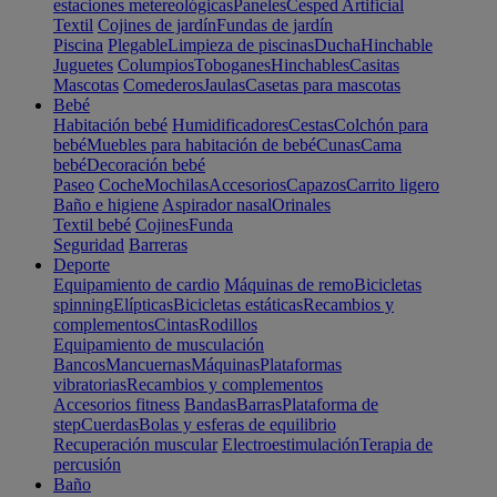
estaciones metereológicas
Paneles
Cesped Artificial
Textil
Cojines de jardín
Fundas de jardín
Piscina
Plegable
Limpieza de piscinas
Ducha
Hinchable
Juguetes
Columpios
Toboganes
Hinchables
Casitas
Mascotas
Comederos
Jaulas
Casetas para mascotas
Bebé
Habitación bebé
Humidificadores
Cestas
Colchón para
bebé
Muebles para habitación de bebé
Cunas
Cama
bebé
Decoración bebé
Paseo
Coche
Mochilas
Accesorios
Capazos
Carrito ligero
Baño e higiene
Aspirador nasal
Orinales
Textil bebé
Cojines
Funda
Seguridad
Barreras
Deporte
Equipamiento de cardio
Máquinas de remo
Bicicletas
spinning
Elípticas
Bicicletas estáticas
Recambios y
complementos
Cintas
Rodillos
Equipamiento de musculación
Bancos
Mancuernas
Máquinas
Plataformas
vibratorias
Recambios y complementos
Accesorios fitness
Bandas
Barras
Plataforma de
step
Cuerdas
Bolas y esferas de equilibrio
Recuperación muscular
Electroestimulación
Terapia de
percusión
Baño