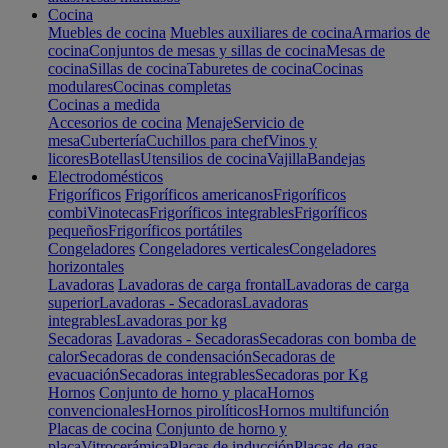
Cocina
Muebles de cocina
Muebles auxiliares de cocina
Armarios de
cocina
Conjuntos de mesas y sillas de cocina
Mesas de
cocina
Sillas de cocina
Taburetes de cocina
Cocinas
modulares
Cocinas completas
Cocinas a medida
Accesorios de cocina
Menaje
Servicio de
mesa
Cubertería
Cuchillos para chef
Vinos y
licores
Botellas
Utensilios de cocina
Vajilla
Bandejas
Electrodomésticos
Frigoríficos
Frigoríficos americanos
Frigoríficos
combi
Vinotecas
Frigoríficos integrables
Frigoríficos
pequeños
Frigoríficos portátiles
Congeladores
Congeladores verticales
Congeladores
horizontales
Lavadoras
Lavadoras de carga frontal
Lavadoras de carga
superior
Lavadoras - Secadoras
Lavadoras
integrables
Lavadoras por kg
Secadoras
Lavadoras - Secadoras
Secadoras con bomba de
calor
Secadoras de condensación
Secadoras de
evacuación
Secadoras integrables
Secadoras por Kg
Hornos
Conjunto de horno y placa
Hornos
convencionales
Hornos pirolíticos
Hornos multifunción
Placas de cocina
Conjunto de horno y
placa
Vitrocerámica
Placas de inducción
Placas de gas