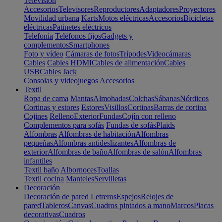
Televisión
Accesorios
Televisores
Reproductores
Adaptadores
Proyectores
Movilidad urbana
Karts
Motos eléctricas
Accesorios
Bicicletas
eléctricas
Patinetes eléctricos
Telefonía
Teléfonos fijos
Gadgets y
complementos
Smartphones
Foto y vídeo
Cámaras de fotos
Trípodes
Videocámaras
Cables
Cables HDMI
Cables de alimentación
Cables
USB
Cables Jack
Consolas y videojuegos
Accesorios
Textil
Ropa de cama
Mantas
Almohadas
Colchas
Sábanas
Nórdicos
Cortinas y estores
Estores
Visillos
Cortinas
Barras de cortina
Cojines
Relleno
Exterior
Fundas
Cojín con relleno
Complementos para sofás
Fundas de sofás
Plaids
Alfombras
Alfombras de habitación
Alfombras
pequeñas
Alfombras antideslizantes
Alfombras de
exterior
Alfombras de baño
Alfombras de salón
Alfombras
infantiles
Textil baño
Albornoces
Toallas
Textil cocina
Manteles
Servilletas
Decoración
Decoración de pared
Letreros
Espejos
Relojes de
pared
Tableros
Canvas
Cuadros pintados a mano
Marcos
Placas
decorativas
Cuadros