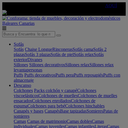
🔵Cambia tu electro con
-10% EXTRA
de descuento ☑️
AQUÍ
Baleares
Canarias
Sofás
Sofás
Chaise Longue
Rinconeras
Sofás cama
Sofás 2
plazas
Sofás 3 plazas
Sofás de piel
Sofás relax
Sofás
exterior
Divanes
Sillones
Sillones decorativos
Sillones relax
Sillones relax
levantapersonas
Puffs
Puffs decorativos
Puffs pera
Puffs reposapiés
Puffs con
almacenaje
Descanso
Colchones
Packs colchón y canapé
Colchones
viscoelásticos
Colchones de muelles
Colchones de muelles
ensacados
Colchones enrollados
Colchones de
espuma
Colchones para bebé
Colchones hinchables
Canapés y bases
Canapés
Base tapizadas
Somieres
Patas de
somieres
Camas
Camas de matrimonio
Camas dobles
Camas
individuales
Camas juveniles
Camas infantiles
Literas
Camas