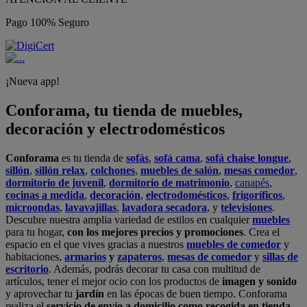
Pago 100% Seguro
¡Nueva app!
Conforama, tu tienda de muebles,
decoración y electrodomésticos
Conforama
es tu tienda de
sofás
,
sofá cama
,
sofá chaise longue
,
sillón
,
sillón relax
,
colchones
,
muebles de salón
,
mesas comedor
,
dormitorio de juvenil
,
dormitorio de matrimonio
,
canapés
,
cocinas a medida
,
decoración
,
electrodomésticos
,
frigoríficos
,
microondas
,
lavavajillas
,
lavadora secadora
, y
televisiones
.
Descubre nuestra amplia variedad de estilos en cualquier
muebles
para tu hogar,
con los mejores precios y promociones
. Crea el
espacio en el que vives gracias a nuestros
muebles de comedor
y
habitaciones,
armarios
y
zapateros
,
mesas de comedor
y
sillas de
escritorio
. Además, podrás decorar tu casa con multitud de
artículos, tener el mejor ocio con los productos de
imagen y sonido
y aprovechar tu
jardín
en las épocas de buen tiempo. Conforama
realiza el
servicio de envío a domicilio como recogida en tienda.