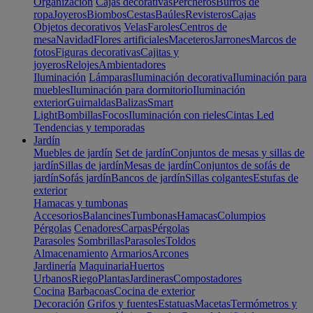
Organización
Cajas decorativas
Percheros
Burros de
ropa
Joyeros
Biombos
Cestas
Baúles
Revisteros
Cajas
Objetos decorativos
Velas
Faroles
Centros de
mesa
Navidad
Flores artificiales
Maceteros
Jarrones
Marcos de
fotos
Figuras decorativas
Cajitas y
joyeros
Relojes
Ambientadores
Iluminación
Lámparas
Iluminación decorativa
Iluminación para
muebles
Iluminación para dormitorio
Iluminación
exterior
Guirnaldas
Balizas
Smart
Light
Bombillas
Focos
Iluminación con rieles
Cintas Led
Tendencias y temporadas
Jardín
Muebles de jardín
Set de jardín
Conjuntos de mesas y sillas de
jardín
Sillas de jardín
Mesas de jardín
Conjuntos de sofás de
jardín
Sofás jardín
Bancos de jardín
Sillas colgantes
Estufas de
exterior
Hamacas y tumbonas
Accesorios
Balancines
Tumbonas
Hamacas
Columpios
Pérgolas
Cenadores
Carpas
Pérgolas
Parasoles
Sombrillas
Parasoles
Toldos
Almacenamiento
Armarios
Arcones
Jardinería
Maquinaria
Huertos
Urbanos
Riego
Plantas
Jardineras
Compostadores
Cocina
Barbacoas
Cocina de exterior
Decoración
Grifos y fuentes
Estatuas
Macetas
Termómetros y