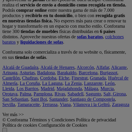
realiza el
servicio de envío a domicilio como recogida en tienda.
Podrás
comprar online
entre nuestra gama de más de 7.000
productos y
recibirlo en tu domicilio
, o bien con
recogida gratis
en nuestras tiendas física.
No esperes más para crear o renovar tu
hogar y transformarlo en un espacio con mucho estilo. Conforama
tiene 300
tiendas de muebles
físicas distribuidas en
6 países
distintos. Aproveche nuestras ofertas de
sofas baratos
,
colchones
baratos
y
liquidaciones de sofas
.
Conforama solo comercializa a través de su website o, físicamente,
en sus
tiendas de sofás
.
Alcalá de Guadaíra
,
Alcalá de Henares
,
Alcorcón
,
Alfafar
,
Alicante
,
Arinaga
,
Asturias
,
Badalona
,
Barakaldo
,
Barcelona
,
Burjassot
,
Castellón
,
Chafiras
,
Cordoba
,
Elche
,
Finestrat
,
Granada
,
Huércal de
Almería
,
La Coruña
,
La Laguna
,
La Zenia
,
Lanzarote
,
León
,
Lleida
,
Los Barrios
,
Madrid
,
Majadahonda
,
Málaga
,
Murcia
,
Orotava
,
Palma
,
Pamplona
,
Rivas
,
Sabadell
,
Sagunto
,
Salt, Girona
,
San Sebastian
,
Sant Boi
,
Santander
,
Santiago de Compostela
,
Sevilla
,
Tamaraceite
,
Terrassa
,
Viana
,
Vilanova i la Geltrú
,
Zaragoza
Ver más >>
© Conforama
Términos y Condiciones
Política de privacidad
Política de cookies
Configuración de Cookies