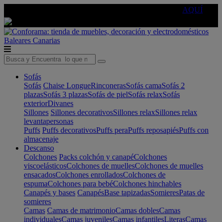
🔵Cambia tu electro con
-10% EXTRA
de descuento ☑️
AQUÍ
Baleares
Canarias
Sofás
Sofás
Chaise Longue
Rinconeras
Sofás cama
Sofás 2
plazas
Sofás 3 plazas
Sofás de piel
Sofás relax
Sofás
exterior
Divanes
Sillones
Sillones decorativos
Sillones relax
Sillones relax
levantapersonas
Puffs
Puffs decorativos
Puffs pera
Puffs reposapiés
Puffs con
almacenaje
Descanso
Colchones
Packs colchón y canapé
Colchones
viscoelásticos
Colchones de muelles
Colchones de muelles
ensacados
Colchones enrollados
Colchones de
espuma
Colchones para bebé
Colchones hinchables
Canapés y bases
Canapés
Base tapizadas
Somieres
Patas de
somieres
Camas
Camas de matrimonio
Camas dobles
Camas
individuales
Camas juveniles
Camas infantiles
Literas
Camas