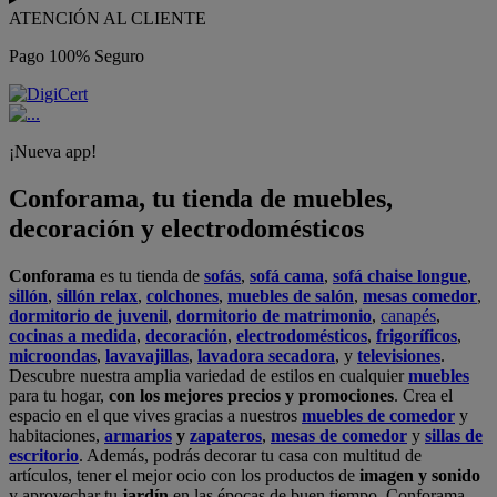
ATENCIÓN AL CLIENTE
Pago 100% Seguro
¡Nueva app!
Conforama, tu tienda de muebles,
decoración y electrodomésticos
Conforama
es tu tienda de
sofás
,
sofá cama
,
sofá chaise longue
,
sillón
,
sillón relax
,
colchones
,
muebles de salón
,
mesas comedor
,
dormitorio de juvenil
,
dormitorio de matrimonio
,
canapés
,
cocinas a medida
,
decoración
,
electrodomésticos
,
frigoríficos
,
microondas
,
lavavajillas
,
lavadora secadora
, y
televisiones
.
Descubre nuestra amplia variedad de estilos en cualquier
muebles
para tu hogar,
con los mejores precios y promociones
. Crea el
espacio en el que vives gracias a nuestros
muebles de comedor
y
habitaciones,
armarios
y
zapateros
,
mesas de comedor
y
sillas de
escritorio
. Además, podrás decorar tu casa con multitud de
artículos, tener el mejor ocio con los productos de
imagen y sonido
y aprovechar tu
jardín
en las épocas de buen tiempo. Conforama