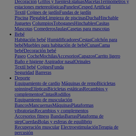
Decoración
Grifos y fuentes
Estatuas
Macetas
Termómetros y
estaciones metereológicas
Paneles
Cesped Artificial
Textil
Cojines de jardín
Fundas de jardín
Piscina
Plegable
Limpieza de piscinas
Ducha
Hinchable
Juguetes
Columpios
Toboganes
Hinchables
Casitas
Mascotas
Comederos
Jaulas
Casetas para mascotas
Bebé
Habitación bebé
Humidificadores
Cestas
Colchón para
bebé
Muebles para habitación de bebé
Cunas
Cama
bebé
Decoración bebé
Paseo
Coche
Mochilas
Accesorios
Capazos
Carrito ligero
Baño e higiene
Aspirador nasal
Orinales
Textil bebé
Cojines
Funda
Seguridad
Barreras
Deporte
Equipamiento de cardio
Máquinas de remo
Bicicletas
spinning
Elípticas
Bicicletas estáticas
Recambios y
complementos
Cintas
Rodillos
Equipamiento de musculación
Bancos
Mancuernas
Máquinas
Plataformas
vibratorias
Recambios y complementos
Accesorios fitness
Bandas
Barras
Plataforma de
step
Cuerdas
Bolas y esferas de equilibrio
Recuperación muscular
Electroestimulación
Terapia de
percusión