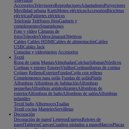
Televisión
Accesorios
Televisores
Reproductores
Adaptadores
Proyectores
Movilidad urbana
Karts
Motos eléctricas
Accesorios
Bicicletas
eléctricas
Patinetes eléctricos
Telefonía
Teléfonos fijos
Gadgets y
complementos
Smartphones
Foto y vídeo
Cámaras de
fotos
Trípodes
Videocámaras
Objetivos
Cables
Cables HDMI
Cables de alimentación
Cables
USB
Cables Jack
Consolas y videojuegos
Accesorios
Textil
Ropa de cama
Mantas
Almohadas
Colchas
Sábanas
Nórdicos
Cortinas y estores
Estores
Visillos
Cortinas
Barras de cortina
Cojines
Relleno
Exterior
Fundas
Cojín con relleno
Complementos para sofás
Fundas de sofás
Plaids
Alfombras
Alfombras de habitación
Alfombras
pequeñas
Alfombras antideslizantes
Alfombras de
exterior
Alfombras de baño
Alfombras de salón
Alfombras
infantiles
Textil baño
Albornoces
Toallas
Textil cocina
Manteles
Servilletas
Decoración
Decoración de pared
Letreros
Espejos
Relojes de
pared
Tableros
Canvas
Cuadros pintados a mano
Marcos
Placas