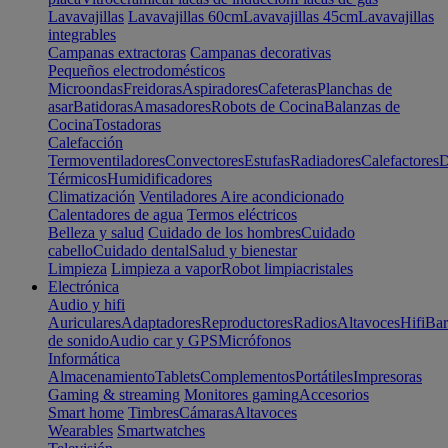
Lavavajillas
Lavavajillas 60cm
Lavavajillas 45cm
Lavavajillas
integrables
Campanas extractoras
Campanas decorativas
Pequeños electrodomésticos
Microondas
Freidoras
Aspiradores
Cafeteras
Planchas de
asar
Batidoras
Amasadores
Robots de Cocina
Balanzas de
Cocina
Tostadoras
Calefacción
Termoventiladores
Convectores
Estufas
Radiadores
Calefactores
D
Térmicos
Humidificadores
Climatización
Ventiladores
Aire acondicionado
Calentadores de agua
Termos eléctricos
Belleza y salud
Cuidado de los hombres
Cuidado
cabello
Cuidado dental
Salud y bienestar
Limpieza
Limpieza a vapor
Robot limpiacristales
Electrónica
Audio y hifi
Auriculares
Adaptadores
Reproductores
Radios
Altavoces
Hifi
Bar
de sonido
Audio car y GPS
Micrófonos
Informática
Almacenamiento
Tablets
Complementos
Portátiles
Impresoras
Gaming & streaming
Monitores gaming
Accesorios
Smart home
Timbres
Cámaras
Altavoces
Wearables
Smartwatches