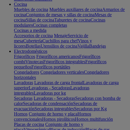
Cocina
Muebles de cocina
Muebles auxiliares de cocina
Armarios de
cocina
Conjuntos de mesas y sillas de cocina
Mesas de
cocina
Sillas de cocina
Taburetes de cocina
Cocinas
modulares
Cocinas completas
Cocinas a medida
Accesorios de cocina
Menaje
Servicio de
mesa
Cubertería
Cuchillos para chef
Vinos y
licores
Botellas
Utensilios de cocina
Vajilla
Bandejas
Electrodomésticos
Frigoríficos
Frigoríficos americanos
Frigoríficos
combi
Vinotecas
Frigoríficos integrables
Frigoríficos
pequeños
Frigoríficos portátiles
Congeladores
Congeladores verticales
Congeladores
horizontales
Lavadoras
Lavadoras de carga frontal
Lavadoras de carga
superior
Lavadoras - Secadoras
Lavadoras
integrables
Lavadoras por kg
Secadoras
Lavadoras - Secadoras
Secadoras con bomba de
calor
Secadoras de condensación
Secadoras de
evacuación
Secadoras integrables
Secadoras por Kg
Hornos
Conjunto de horno y placa
Hornos
convencionales
Hornos pirolíticos
Hornos multifunción
Placas de cocina
Conjunto de horno y
placa
Vitrocerámica
Placas de inducción
Placas de gas