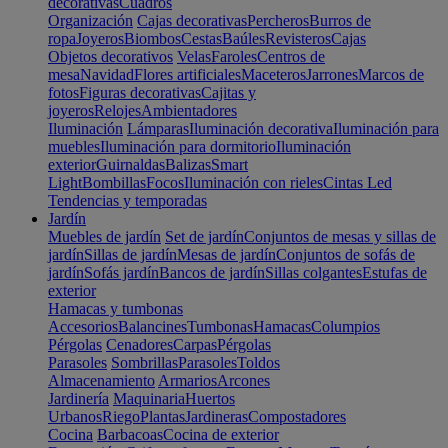
decorativas
Cuadros
Organización
Cajas decorativas
Percheros
Burros de
ropa
Joyeros
Biombos
Cestas
Baúles
Revisteros
Cajas
Objetos decorativos
Velas
Faroles
Centros de
mesa
Navidad
Flores artificiales
Maceteros
Jarrones
Marcos de
fotos
Figuras decorativas
Cajitas y
joyeros
Relojes
Ambientadores
Iluminación
Lámparas
Iluminación decorativa
Iluminación para
muebles
Iluminación para dormitorio
Iluminación
exterior
Guirnaldas
Balizas
Smart
Light
Bombillas
Focos
Iluminación con rieles
Cintas Led
Tendencias y temporadas
Jardín
Muebles de jardín
Set de jardín
Conjuntos de mesas y sillas de
jardín
Sillas de jardín
Mesas de jardín
Conjuntos de sofás de
jardín
Sofás jardín
Bancos de jardín
Sillas colgantes
Estufas de
exterior
Hamacas y tumbonas
Accesorios
Balancines
Tumbonas
Hamacas
Columpios
Pérgolas
Cenadores
Carpas
Pérgolas
Parasoles
Sombrillas
Parasoles
Toldos
Almacenamiento
Armarios
Arcones
Jardinería
Maquinaria
Huertos
Urbanos
Riego
Plantas
Jardineras
Compostadores
Cocina
Barbacoas
Cocina de exterior