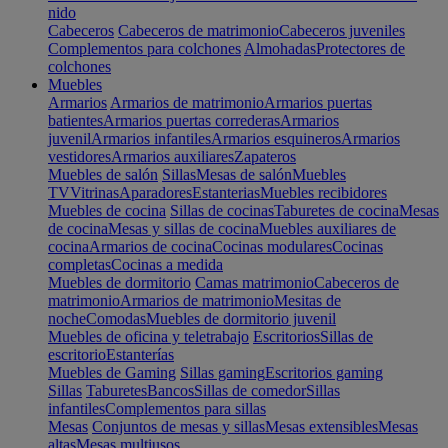
nido
Cabeceros
Cabeceros de matrimonio
Cabeceros juveniles
Complementos para colchones
Almohadas
Protectores de
colchones
Muebles
Armarios
Armarios de matrimonio
Armarios puertas
batientes
Armarios puertas correderas
Armarios
juvenil
Armarios infantiles
Armarios esquineros
Armarios
vestidores
Armarios auxiliares
Zapateros
Muebles de salón
Sillas
Mesas de salón
Muebles
TV
Vitrinas
Aparadores
Estanterias
Muebles recibidores
Muebles de cocina
Sillas de cocinas
Taburetes de cocina
Mesas
de cocina
Mesas y sillas de cocina
Muebles auxiliares de
cocina
Armarios de cocina
Cocinas modulares
Cocinas
completas
Cocinas a medida
Muebles de dormitorio
Camas matrimonio
Cabeceros de
matrimonio
Armarios de matrimonio
Mesitas de
noche
Comodas
Muebles de dormitorio juvenil
Muebles de oficina y teletrabajo
Escritorios
Sillas de
escritorio
Estanterías
Muebles de Gaming
Sillas gaming
Escritorios gaming
Sillas
Taburetes
Bancos
Sillas de comedor
Sillas
infantiles
Complementos para sillas
Mesas
Conjuntos de mesas y sillas
Mesas extensibles
Mesas
altas
Mesas multiusos