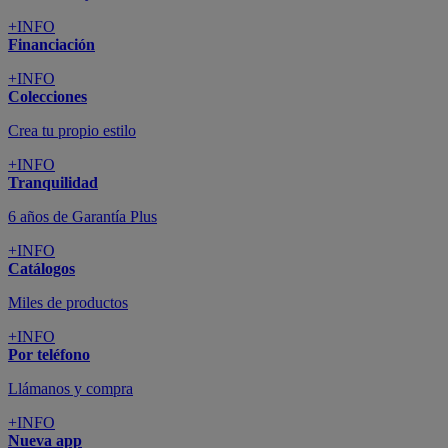
+INFO
Financiación
+INFO
Colecciones
Crea tu propio estilo
+INFO
Tranquilidad
6 años de Garantía Plus
+INFO
Catálogos
Miles de productos
+INFO
Por teléfono
Llámanos y compra
+INFO
Nueva app