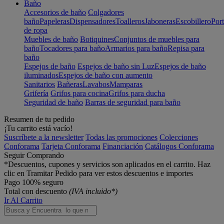
Baño
Accesorios de baño
Colgadores
baño
Papeleras
Dispensadores
Toalleros
Jaboneras
Escobillero
Port
de ropa
Muebles de baño
Botiquines
Conjuntos de muebles para
baño
Tocadores para baño
Armarios para baño
Repisa para
baño
Espejos de baño
Espejos de baño sin Luz
Espejos de baño
iluminados
Espejos de baño con aumento
Sanitarios
Bañeras
Lavabos
Mamparas
Grifería
Grifos para cocina
Grifos para ducha
Seguridad de baño
Barras de seguridad para baño
Resumen de tu pedido
¡Tu carrito está vacío!
Suscríbete a la newsletter
Todas las promociones
Colecciones
Conforama
Tarjeta Conforama
Financiación
Catálogos Conforama
Seguir Comprando
*Descuentos, cupones y servicios son aplicados en el carrito. Haz
clic en Tramitar Pedido para ver estos descuentos e importes
Pago 100% seguro
Total con descuento
(IVA incluido*)
Ir Al Carrito