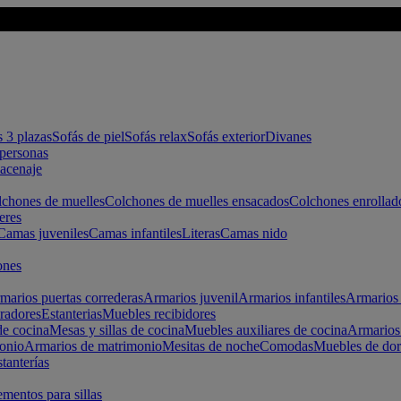
s 3 plazas
Sofás de piel
Sofás relax
Sofás exterior
Divanes
apersonas
macenaje
chones de muelles
Colchones de muelles ensacados
Colchones enrollad
eres
Camas juveniles
Camas infantiles
Literas
Camas nido
ones
marios puertas correderas
Armarios juvenil
Armarios infantiles
Armarios 
radores
Estanterias
Muebles recibidores
e cocina
Mesas y sillas de cocina
Muebles auxiliares de cocina
Armarios
onio
Armarios de matrimonio
Mesitas de noche
Comodas
Muebles de dor
tanterías
entos para sillas