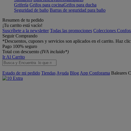
Grifería
Grifos para cocina
Grifos para ducha
Seguridad de baño
Barras de seguridad para baño
Resumen de tu pedido
¡Tu carrito está vacío!
Suscríbete a la newsletter
Todas las promociones
Colecciones Confo
Seguir Comprando
*Descuentos, cupones y servicios son aplicados en el carrito. Haz cli
Pago 100% seguro
Total con descuento
(IVA incluido*)
Ir Al Carrito
Estado de mi pedido
Tiendas
Ayuda
Blog
App Conforama
Baleares
C