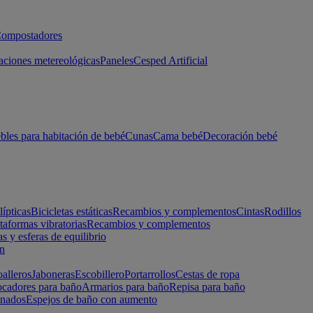
ompostadores
aciones metereológicas
Paneles
Cesped Artificial
les para habitación de bebé
Cunas
Cama bebé
Decoración bebé
lípticas
Bicicletas estáticas
Recambios y complementos
Cintas
Rodillos
taformas vibratorias
Recambios y complementos
s y esferas de equilibrio
ón
alleros
Jaboneras
Escobillero
Portarrollos
Cestas de ropa
cadores para baño
Armarios para baño
Repisa para baño
inados
Espejos de baño con aumento