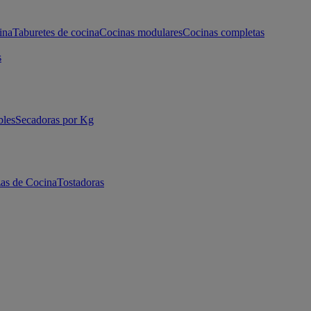
ina
Taburetes de cocina
Cocinas modulares
Cocinas completas
s
bles
Secadoras por Kg
as de Cocina
Tostadoras