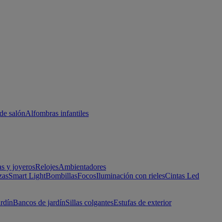
de salón
Alfombras infantiles
as y joyeros
Relojes
Ambientadores
zas
Smart Light
Bombillas
Focos
Iluminación con rieles
Cintas Led
ardín
Bancos de jardín
Sillas colgantes
Estufas de exterior