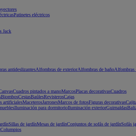
oyectores
éctricas
Patinetes eléctricos
s Jack
ras antideslizantes
Alfombras de exterior
Alfombras de baño
Alfombras 
Canvas
Cuadros pintados a mano
Marcos
Placas decorativas
Cuadros
s
Biombos
Cestas
Baúles
Revisteros
Cajas
s artificiales
Maceteros
Jarrones
Marcos de fotos
Figuras decorativas
Cajit
muebles
Iluminación para dormitorio
Iluminación exterior
Guirnaldas
Bali
ardín
Sillas de jardín
Mesas de jardín
Conjuntos de sofás de jardín
Sofás j
s
Columpios