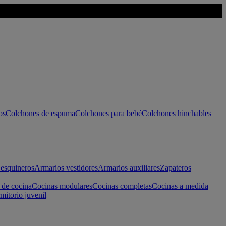
os
Colchones de espuma
Colchones para bebé
Colchones hinchables
esquineros
Armarios vestidores
Armarios auxiliares
Zapateros
 de cocina
Cocinas modulares
Cocinas completas
Cocinas a medida
mitorio juvenil