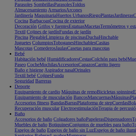
Parasoles
Sombrillas
Parasoles
Toldos
Almacenamiento
Armarios
Arcones
Jardinería
Maquinaria
Huertos Urbanos
Riego
Plantas
Jardineras
C
Cocina
Barbacoas
Cocina de exterior
Decoración
Grifos y fuentes
Estatuas
Macetas
Termómetros y est
Textil
Cojines de jardín
Fundas de jardín
Piscina
Plegable
Limpieza de piscinas
Ducha
Hinchable
Juguetes
Columpios
Toboganes
Hinchables
Casitas
Mascotas
Comederos
Jaulas
Casetas para mascotas
Bebé
Habitación bebé
Humidificadores
Cestas
Colchón para bebé
Mueb
Paseo
Coche
Mochilas
Accesorios
Capazos
Carrito ligero
Baño e higiene
Aspirador nasal
Orinales
Textil bebé
Cojines
Funda
Seguridad
Barreras
Deporte
Equipamiento de cardio
Máquinas de remo
Bicicletas spinning
E
Equipamiento de musculación
Bancos
Mancuernas
Máquinas
Pla
Accesorios fitness
Bandas
Barras
Plataforma de step
Cuerdas
Bola
Recuperación muscular
Electroestimulación
Terapia de percusi
Baño
Accesorios de baño
Colgadores baño
Papeleras
Dispensadores
To
Muebles de baño
Botiquines
Conjuntos de muebles para baño
To
Espejos de baño
Espejos de baño sin Luz
Espejos de baño ilum
Sanitarios
Bañeras
Lavabos
Mamparas