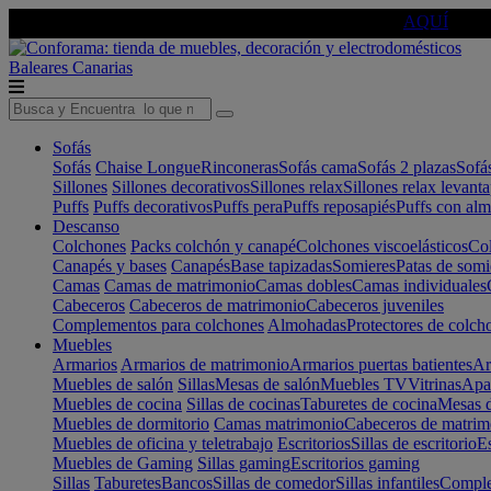
🔵Cambia tu electro con
-10% EXTRA
de descuento ☑️
AQUÍ
Baleares
Canarias
Sofás
Sofás
Chaise Longue
Rinconeras
Sofás cama
Sofás 2 plazas
Sofá
Sillones
Sillones decorativos
Sillones relax
Sillones relax levant
Puffs
Puffs decorativos
Puffs pera
Puffs reposapiés
Puffs con al
Descanso
Colchones
Packs colchón y canapé
Colchones viscoelásticos
Col
Canapés y bases
Canapés
Base tapizadas
Somieres
Patas de somi
Camas
Camas de matrimonio
Camas dobles
Camas individuales
Cabeceros
Cabeceros de matrimonio
Cabeceros juveniles
Complementos para colchones
Almohadas
Protectores de colch
Muebles
Armarios
Armarios de matrimonio
Armarios puertas batientes
Ar
Muebles de salón
Sillas
Mesas de salón
Muebles TV
Vitrinas
Apa
Muebles de cocina
Sillas de cocinas
Taburetes de cocina
Mesas d
Muebles de dormitorio
Camas matrimonio
Cabeceros de matrim
Muebles de oficina y teletrabajo
Escritorios
Sillas de escritorio
Es
Muebles de Gaming
Sillas gaming
Escritorios gaming
Sillas
Taburetes
Bancos
Sillas de comedor
Sillas infantiles
Complem