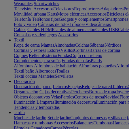
Wearables
Smartwatches
Televisión
Accesorios
Televisores
Reproductores
Adaptadores
Pr
Movilidad urbana
Karts
Motos eléctricas
Accesorios
Bicicletas el
Telefonía
Teléfonos fijos
Gadgets y complementos
Smartphones
Foto y vídeo
Cámaras de fotos
Trípodes
Videocámaras
Cables
Cables HDMI
Cables de alimentación
Cables USB
Cable
Consolas y videojuegos
Accesorios
Textil
Ropa de cama
Mantas
Almohadas
Colchas
Sábanas
Nórdicos
Cortinas y estores
Estores
Visillos
Cortinas
Barras de cortina
Cojines
Relleno
Exterior
Fundas
Cojín con relleno
Complementos para sofás
Fundas de sofás
Plaids
Alfombras
Alfombras de habitación
Alfombras pequeñas
Alfomb
Textil baño
Albornoces
Toallas
Textil cocina
Manteles
Servilletas
Decoración
Decoración de pared
Letreros
Espejos
Relojes de pared
Tableros
Organización
Cajas decorativas
Percheros
Burros de ropa
Joyero
Objetos decorativos
Velas
Faroles
Centros de mesa
Navidad
Flore
Iluminación
Lámparas
Iluminación decorativa
Iluminación para 
Tendencias y temporadas
Jardín
Muebles de jardín
Set de jardín
Conjuntos de mesas y sillas de j
Hamacas y tumbonas
Accesorios
Balancines
Tumbonas
Hamaca
Pérgolas
Cenadores
Carpas
Pérgolas