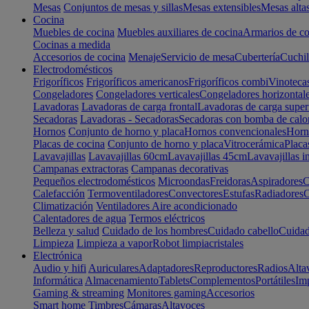
Mesas
Conjuntos de mesas y sillas
Mesas extensibles
Mesas alta
Cocina
Muebles de cocina
Muebles auxiliares de cocina
Armarios de co
Cocinas a medida
Accesorios de cocina
Menaje
Servicio de mesa
Cubertería
Cuchil
Electrodomésticos
Frigoríficos
Frigoríficos americanos
Frigoríficos combi
Vinoteca
Congeladores
Congeladores verticales
Congeladores horizontal
Lavadoras
Lavadoras de carga frontal
Lavadoras de carga super
Secadoras
Lavadoras - Secadoras
Secadoras con bomba de calo
Hornos
Conjunto de horno y placa
Hornos convencionales
Horno
Placas de cocina
Conjunto de horno y placa
Vitrocerámica
Placa
Lavavajillas
Lavavajillas 60cm
Lavavajillas 45cm
Lavavajillas i
Campanas extractoras
Campanas decorativas
Pequeños electrodomésticos
Microondas
Freidoras
Aspiradores
C
Calefacción
Termoventiladores
Convectores
Estufas
Radiadores
C
Climatización
Ventiladores
Aire acondicionado
Calentadores de agua
Termos eléctricos
Belleza y salud
Cuidado de los hombres
Cuidado cabello
Cuidad
Limpieza
Limpieza a vapor
Robot limpiacristales
Electrónica
Audio y hifi
Auriculares
Adaptadores
Reproductores
Radios
Alta
Informática
Almacenamiento
Tablets
Complementos
Portátiles
Im
Gaming & streaming
Monitores gaming
Accesorios
Smart home
Timbres
Cámaras
Altavoces