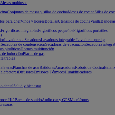
s
Mesas multiusos
cina
Conjuntos de mesas y sillas de cocina
Mesas de cocina
Sillas de coc
los para chef
Vinos y licores
Botellas
Utensilios de cocina
Vajilla
Bandeja
s
Frigoríficos integrables
Frigoríficos pequeños
Frigoríficos portátiles
es
ior
Lavadoras - Secadoras
Lavadoras integrables
Lavadoras por kg
r
Secadoras de condensación
Secadoras de evacuación
Secadoras integra
s pirolíticos
Hornos multifunción
s de inducción
Placas de gas
ntegrables
afeteras
Planchas de asar
Batidoras
Amasadores
Robots de Cocina
Balanz
alefactores
Difusores
Emisores Térmicos
Humidificadores
o dental
Salud y bienestar
voces
Hifi
Barras de sonido
Audio car y GPS
Micrófonos
presoras