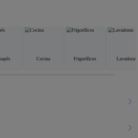
napés
Cocina
Frigoríficos
Lavadoras