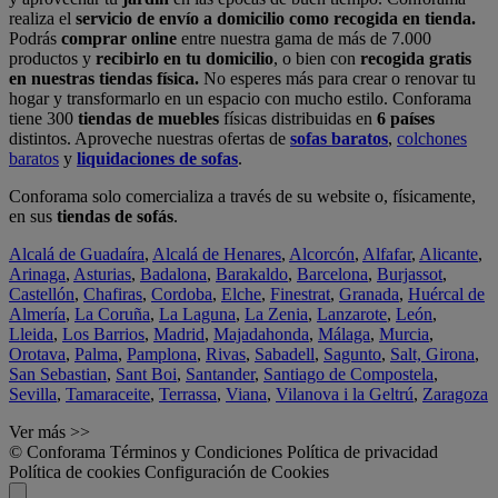
realiza el
servicio de envío a domicilio como recogida en tienda.
Podrás
comprar online
entre nuestra gama de más de 7.000
productos y
recibirlo en tu domicilio
, o bien con
recogida gratis
en nuestras tiendas física.
No esperes más para crear o renovar tu
hogar y transformarlo en un espacio con mucho estilo. Conforama
tiene 300
tiendas de muebles
físicas distribuidas en
6 países
distintos. Aproveche nuestras ofertas de
sofas baratos
,
colchones
baratos
y
liquidaciones de sofas
.
Conforama solo comercializa a través de su website o, físicamente,
en sus
tiendas de sofás
.
Alcalá de Guadaíra
,
Alcalá de Henares
,
Alcorcón
,
Alfafar
,
Alicante
,
Arinaga
,
Asturias
,
Badalona
,
Barakaldo
,
Barcelona
,
Burjassot
,
Castellón
,
Chafiras
,
Cordoba
,
Elche
,
Finestrat
,
Granada
,
Huércal de
Almería
,
La Coruña
,
La Laguna
,
La Zenia
,
Lanzarote
,
León
,
Lleida
,
Los Barrios
,
Madrid
,
Majadahonda
,
Málaga
,
Murcia
,
Orotava
,
Palma
,
Pamplona
,
Rivas
,
Sabadell
,
Sagunto
,
Salt, Girona
,
San Sebastian
,
Sant Boi
,
Santander
,
Santiago de Compostela
,
Sevilla
,
Tamaraceite
,
Terrassa
,
Viana
,
Vilanova i la Geltrú
,
Zaragoza
Ver más >>
© Conforama
Términos y Condiciones
Política de privacidad
Política de cookies
Configuración de Cookies