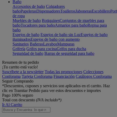
Baño
Accesorios de baño
Colgadores
baño
Papeleras
Dispensadores
Toalleros
Jaboneras
Escobillero
Port
de ropa
Muebles de baño
Botiquines
Conjuntos de muebles para
baño
Tocadores para baño
Armarios para baño
Repisa para
baño
Espejos de baño
Espejos de baño sin Luz
Espejos de baño
iluminados
Espejos de baño con aumento
Sanitarios
Bañeras
Lavabos
Mamparas
Grifería
Grifos para cocina
Grifos para ducha
Seguridad de baño
Barras de seguridad para baño
Resumen de tu pedido
¡Tu carrito está vacío!
Suscríbete a la newsletter
Todas las promociones
Colecciones
Conforama
Tarjeta Conforama
Financiación
Catálogos Conforama
Seguir Comprando
*Descuentos, cupones y servicios son aplicados en el carrito. Haz
clic en Tramitar Pedido para ver estos descuentos e importes
Pago 100% seguro
Total con descuento
(IVA incluido*)
Ir Al Carrito