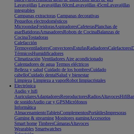
Lavavajillas
Lavavajillas 60cm
Lavavajillas 45cm
Lavavajillas
integrables
Campanas extractoras
Campanas decorativas
Pequeños electrodomésticos
Microondas
Freidoras
Aspiradores
Cafeteras
Planchas de
asar
Batidoras
Amasadores
Robots de Cocina
Balanzas de
Cocina
Tostadoras
Calefacción
Termoventiladores
Convectores
Estufas
Radiadores
Calefactores
D
Térmicos
Humidificadores
Climatización
Ventiladores
Aire acondicionado
Calentadores de agua
Termos eléctricos
Belleza y salud
Cuidado de los hombres
Cuidado
cabello
Cuidado dental
Salud y bienestar
Limpieza
Limpieza a vapor
Robot limpiacristales
Electrónica
Audio y hifi
Auriculares
Adaptadores
Reproductores
Radios
Altavoces
Hifi
Bar
de sonido
Audio car y GPS
Micrófonos
Informática
Almacenamiento
Tablets
Complementos
Portátiles
Impresoras
Gaming & streaming
Monitores gaming
Accesorios
Smart home
Timbres
Cámaras
Altavoces
Wearables
Smartwatches