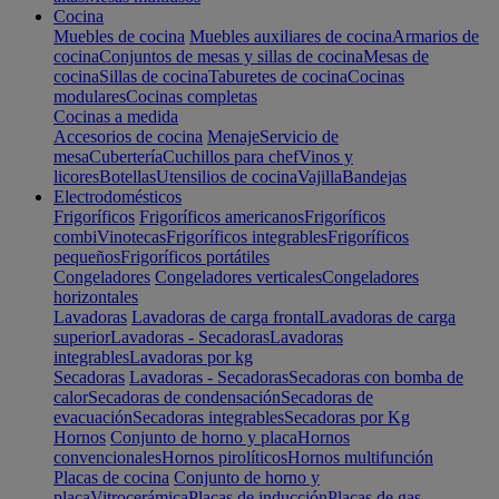
Cocina
Muebles de cocina
Muebles auxiliares de cocina
Armarios de
cocina
Conjuntos de mesas y sillas de cocina
Mesas de
cocina
Sillas de cocina
Taburetes de cocina
Cocinas
modulares
Cocinas completas
Cocinas a medida
Accesorios de cocina
Menaje
Servicio de
mesa
Cubertería
Cuchillos para chef
Vinos y
licores
Botellas
Utensilios de cocina
Vajilla
Bandejas
Electrodomésticos
Frigoríficos
Frigoríficos americanos
Frigoríficos
combi
Vinotecas
Frigoríficos integrables
Frigoríficos
pequeños
Frigoríficos portátiles
Congeladores
Congeladores verticales
Congeladores
horizontales
Lavadoras
Lavadoras de carga frontal
Lavadoras de carga
superior
Lavadoras - Secadoras
Lavadoras
integrables
Lavadoras por kg
Secadoras
Lavadoras - Secadoras
Secadoras con bomba de
calor
Secadoras de condensación
Secadoras de
evacuación
Secadoras integrables
Secadoras por Kg
Hornos
Conjunto de horno y placa
Hornos
convencionales
Hornos pirolíticos
Hornos multifunción
Placas de cocina
Conjunto de horno y
placa
Vitrocerámica
Placas de inducción
Placas de gas