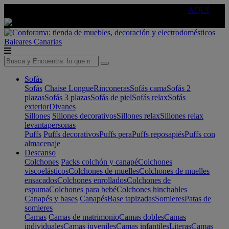
🔵Cambia tu electro con
-10% EXTRA
de descuento ☑️
AQUÍ
Baleares
Canarias
Sofás
Sofás
Chaise Longue
Rinconeras
Sofás cama
Sofás 2
plazas
Sofás 3 plazas
Sofás de piel
Sofás relax
Sofás
exterior
Divanes
Sillones
Sillones decorativos
Sillones relax
Sillones relax
levantapersonas
Puffs
Puffs decorativos
Puffs pera
Puffs reposapiés
Puffs con
almacenaje
Descanso
Colchones
Packs colchón y canapé
Colchones
viscoelásticos
Colchones de muelles
Colchones de muelles
ensacados
Colchones enrollados
Colchones de
espuma
Colchones para bebé
Colchones hinchables
Canapés y bases
Canapés
Base tapizadas
Somieres
Patas de
somieres
Camas
Camas de matrimonio
Camas dobles
Camas
individuales
Camas juveniles
Camas infantiles
Literas
Camas