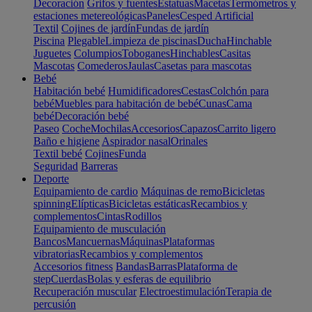
Decoración
Grifos y fuentes
Estatuas
Macetas
Termómetros y
estaciones metereológicas
Paneles
Cesped Artificial
Textil
Cojines de jardín
Fundas de jardín
Piscina
Plegable
Limpieza de piscinas
Ducha
Hinchable
Juguetes
Columpios
Toboganes
Hinchables
Casitas
Mascotas
Comederos
Jaulas
Casetas para mascotas
Bebé
Habitación bebé
Humidificadores
Cestas
Colchón para
bebé
Muebles para habitación de bebé
Cunas
Cama
bebé
Decoración bebé
Paseo
Coche
Mochilas
Accesorios
Capazos
Carrito ligero
Baño e higiene
Aspirador nasal
Orinales
Textil bebé
Cojines
Funda
Seguridad
Barreras
Deporte
Equipamiento de cardio
Máquinas de remo
Bicicletas
spinning
Elípticas
Bicicletas estáticas
Recambios y
complementos
Cintas
Rodillos
Equipamiento de musculación
Bancos
Mancuernas
Máquinas
Plataformas
vibratorias
Recambios y complementos
Accesorios fitness
Bandas
Barras
Plataforma de
step
Cuerdas
Bolas y esferas de equilibrio
Recuperación muscular
Electroestimulación
Terapia de
percusión