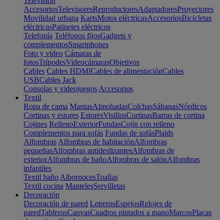
Televisión
Accesorios
Televisores
Reproductores
Adaptadores
Proyectores
Movilidad urbana
Karts
Motos eléctricas
Accesorios
Bicicletas
eléctricas
Patinetes eléctricos
Telefonía
Teléfonos fijos
Gadgets y
complementos
Smartphones
Foto y vídeo
Cámaras de
fotos
Trípodes
Videocámaras
Objetivos
Cables
Cables HDMI
Cables de alimentación
Cables
USB
Cables Jack
Consolas y videojuegos
Accesorios
Textil
Ropa de cama
Mantas
Almohadas
Colchas
Sábanas
Nórdicos
Cortinas y estores
Estores
Visillos
Cortinas
Barras de cortina
Cojines
Relleno
Exterior
Fundas
Cojín con relleno
Complementos para sofás
Fundas de sofás
Plaids
Alfombras
Alfombras de habitación
Alfombras
pequeñas
Alfombras antideslizantes
Alfombras de
exterior
Alfombras de baño
Alfombras de salón
Alfombras
infantiles
Textil baño
Albornoces
Toallas
Textil cocina
Manteles
Servilletas
Decoración
Decoración de pared
Letreros
Espejos
Relojes de
pared
Tableros
Canvas
Cuadros pintados a mano
Marcos
Placas