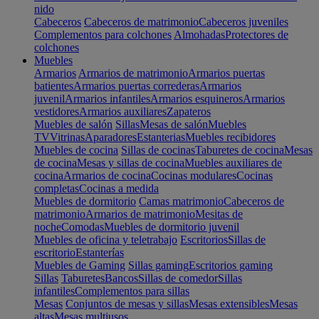
nido
Cabeceros
Cabeceros de matrimonio
Cabeceros juveniles
Complementos para colchones
Almohadas
Protectores de
colchones
Muebles
Armarios
Armarios de matrimonio
Armarios puertas
batientes
Armarios puertas correderas
Armarios
juvenil
Armarios infantiles
Armarios esquineros
Armarios
vestidores
Armarios auxiliares
Zapateros
Muebles de salón
Sillas
Mesas de salón
Muebles
TV
Vitrinas
Aparadores
Estanterias
Muebles recibidores
Muebles de cocina
Sillas de cocinas
Taburetes de cocina
Mesas
de cocina
Mesas y sillas de cocina
Muebles auxiliares de
cocina
Armarios de cocina
Cocinas modulares
Cocinas
completas
Cocinas a medida
Muebles de dormitorio
Camas matrimonio
Cabeceros de
matrimonio
Armarios de matrimonio
Mesitas de
noche
Comodas
Muebles de dormitorio juvenil
Muebles de oficina y teletrabajo
Escritorios
Sillas de
escritorio
Estanterías
Muebles de Gaming
Sillas gaming
Escritorios gaming
Sillas
Taburetes
Bancos
Sillas de comedor
Sillas
infantiles
Complementos para sillas
Mesas
Conjuntos de mesas y sillas
Mesas extensibles
Mesas
altas
Mesas multiusos