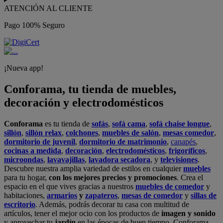
ATENCIÓN AL CLIENTE
Pago 100% Seguro
¡Nueva app!
Conforama, tu tienda de muebles,
decoración y electrodomésticos
Conforama
es tu tienda de
sofás
,
sofá cama
,
sofá chaise longue
,
sillón
,
sillón relax
,
colchones
,
muebles de salón
,
mesas comedor
,
dormitorio de juvenil
,
dormitorio de matrimonio
,
canapés
,
cocinas a medida
,
decoración
,
electrodomésticos
,
frigoríficos
,
microondas
,
lavavajillas
,
lavadora secadora
, y
televisiones
.
Descubre nuestra amplia variedad de estilos en cualquier
muebles
para tu hogar,
con los mejores precios y promociones
. Crea el
espacio en el que vives gracias a nuestros
muebles de comedor
y
habitaciones,
armarios
y
zapateros
,
mesas de comedor
y
sillas de
escritorio
. Además, podrás decorar tu casa con multitud de
artículos, tener el mejor ocio con los productos de
imagen y sonido
y aprovechar tu
jardín
en las épocas de buen tiempo. Conforama