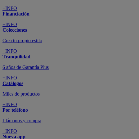
+INFO
Financiación
+INFO
Colecciones
Crea tu propio estilo
+INFO
Tranquilidad
6 años de Garantía Plus
+INFO
Catálogos
Miles de productos
+INFO
Por teléfono
Llámanos y compra
+INFO
Nueva app