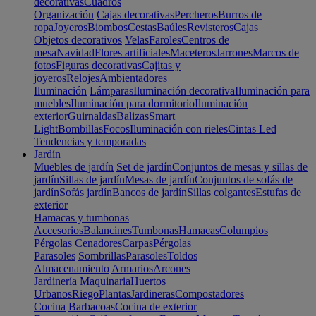
decorativas
Cuadros
Organización
Cajas decorativas
Percheros
Burros de
ropa
Joyeros
Biombos
Cestas
Baúles
Revisteros
Cajas
Objetos decorativos
Velas
Faroles
Centros de
mesa
Navidad
Flores artificiales
Maceteros
Jarrones
Marcos de
fotos
Figuras decorativas
Cajitas y
joyeros
Relojes
Ambientadores
Iluminación
Lámparas
Iluminación decorativa
Iluminación para
muebles
Iluminación para dormitorio
Iluminación
exterior
Guirnaldas
Balizas
Smart
Light
Bombillas
Focos
Iluminación con rieles
Cintas Led
Tendencias y temporadas
Jardín
Muebles de jardín
Set de jardín
Conjuntos de mesas y sillas de
jardín
Sillas de jardín
Mesas de jardín
Conjuntos de sofás de
jardín
Sofás jardín
Bancos de jardín
Sillas colgantes
Estufas de
exterior
Hamacas y tumbonas
Accesorios
Balancines
Tumbonas
Hamacas
Columpios
Pérgolas
Cenadores
Carpas
Pérgolas
Parasoles
Sombrillas
Parasoles
Toldos
Almacenamiento
Armarios
Arcones
Jardinería
Maquinaria
Huertos
Urbanos
Riego
Plantas
Jardineras
Compostadores
Cocina
Barbacoas
Cocina de exterior