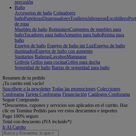
percusión
Baño
Accesorios de baño
Colgadores
baño
Papeleras
Dispensadores
Toalleros
Jaboneras
Escobillero
Port
de ropa
Muebles de baño
Botiquines
Conjuntos de muebles para
baño
Tocadores para baño
Armarios para baño
Repisa para
baño
Espejos de baño
Espejos de baño sin Luz
Espejos de baño
iluminados
Espejos de baño con aumento
Sanitarios
Bañeras
Lavabos
Mamparas
Grifería
Grifos para cocina
Grifos para ducha
Seguridad de baño
Barras de seguridad para baño
Resumen de tu pedido
¡Tu carrito está vacío!
Suscríbete a la newsletter
Todas las promociones
Colecciones
Conforama
Tarjeta Conforama
Financiación
Catálogos Conforama
Seguir Comprando
*Descuentos, cupones y servicios son aplicados en el carrito. Haz
clic en Tramitar Pedido para ver estos descuentos e importes
Pago 100% seguro
Total con descuento
(IVA incluido*)
Ir Al Carrito