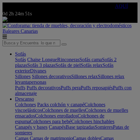
🔵Cambia tu electro con
-10% EXTRA
de descuento ☑️
AQUÍ
0d
2h
24m
51s
Baleares
Canarias
Sofás
Sofás
Chaise Longue
Rinconeras
Sofás cama
Sofás 2
plazas
Sofás 3 plazas
Sofás de piel
Sofás relax
Sofás
exterior
Divanes
Sillones
Sillones decorativos
Sillones relax
Sillones relax
levantapersonas
Puffs
Puffs decorativos
Puffs pera
Puffs reposapiés
Puffs con
almacenaje
Descanso
Colchones
Packs colchón y canapé
Colchones
viscoelásticos
Colchones de muelles
Colchones de muelles
ensacados
Colchones enrollados
Colchones de
espuma
Colchones para bebé
Colchones hinchables
Canapés y bases
Canapés
Base tapizadas
Somieres
Patas de
somieres
Camas
Camas de matrimonio
Camas dobles
Camas