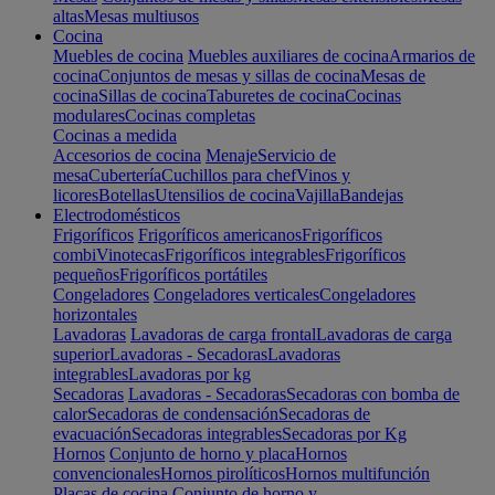
altas
Mesas multiusos
Cocina
Muebles de cocina
Muebles auxiliares de cocina
Armarios de
cocina
Conjuntos de mesas y sillas de cocina
Mesas de
cocina
Sillas de cocina
Taburetes de cocina
Cocinas
modulares
Cocinas completas
Cocinas a medida
Accesorios de cocina
Menaje
Servicio de
mesa
Cubertería
Cuchillos para chef
Vinos y
licores
Botellas
Utensilios de cocina
Vajilla
Bandejas
Electrodomésticos
Frigoríficos
Frigoríficos americanos
Frigoríficos
combi
Vinotecas
Frigoríficos integrables
Frigoríficos
pequeños
Frigoríficos portátiles
Congeladores
Congeladores verticales
Congeladores
horizontales
Lavadoras
Lavadoras de carga frontal
Lavadoras de carga
superior
Lavadoras - Secadoras
Lavadoras
integrables
Lavadoras por kg
Secadoras
Lavadoras - Secadoras
Secadoras con bomba de
calor
Secadoras de condensación
Secadoras de
evacuación
Secadoras integrables
Secadoras por Kg
Hornos
Conjunto de horno y placa
Hornos
convencionales
Hornos pirolíticos
Hornos multifunción
Placas de cocina
Conjunto de horno y