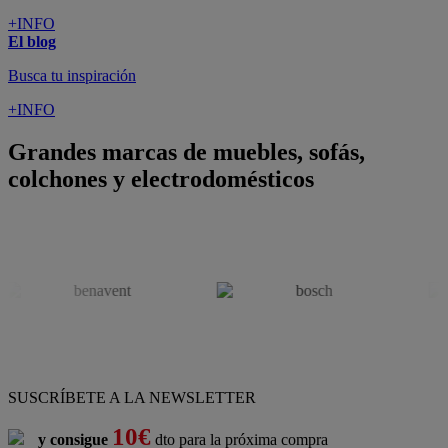
ATENCIÓN AL CLIENTE
Pago 100% Seguro
¡Nueva app!
Conforama, tu tienda de muebles,
decoración y electrodomésticos
Conforama
es tu tienda de
sofás
,
sofá cama
,
sofá chaise longue
,
sillón
,
sillón relax
,
colchones
,
muebles de salón
,
mesas comedor
,
dormitorio de juvenil
,
dormitorio de matrimonio
,
canapés
,
cocinas a medida
,
decoración
,
electrodomésticos
,
frigoríficos
,
microondas
,
lavavajillas
,
lavadora secadora
, y
televisiones
.
Descubre nuestra amplia variedad de estilos en cualquier
muebles
para tu hogar,
con los mejores precios y promociones
. Crea el
espacio en el que vives gracias a nuestros
muebles de comedor
y
habitaciones,
armarios
y
zapateros
,
mesas de comedor
y
sillas de
escritorio
. Además, podrás decorar tu casa con multitud de
artículos, tener el mejor ocio con los productos de
imagen y sonido