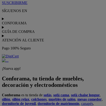
y aprovechar tu
jardín
en las épocas de buen tiempo. Conforama
realiza el
servicio de envío a domicilio como recogida en tienda.
Podrás
comprar online
entre nuestra gama de más de 7.000
productos y
recibirlo en tu domicilio
, o bien con
recogida gratis
en nuestras tiendas física.
No esperes más para crear o renovar tu
hogar y transformarlo en un espacio con mucho estilo. Conforama
tiene 300
tiendas de muebles
físicas distribuidas en
6 países
distintos. Aproveche nuestras ofertas de
sofas baratos
,
colchones
baratos
y
liquidaciones de sofas
.
Conforama solo comercializa a través de su website o, físicamente,
en sus
tiendas de sofás
.
Alcalá de Guadaíra
,
Alcalá de Henares
,
Alcorcón
,
Alfafar
,
Alicante
,
Arinaga
,
Asturias
,
Badalona
,
Barakaldo
,
Barcelona
,
Burjassot
,
Castellón
,
Chafiras
,
Cordoba
,
Elche
,
Finestrat
,
Granada
,
Huércal de
Almería
,
La Coruña
,
La Laguna
,
La Zenia
,
Lanzarote
,
León
,
Lleida
,
Los Barrios
,
Madrid
,
Majadahonda
,
Málaga
,
Murcia
,
Orotava
,
Palma
,
Pamplona
,
Rivas
,
Sabadell
,
Sagunto
,
Salt, Girona
,
San Sebastian
,
Sant Boi
,
Santander
,
Santiago de Compostela
,
Sevilla
,
Tamaraceite
,
Terrassa
,
Viana
,
Vilanova i la Geltrú
,
Zaragoza
Ver más >>
© Conforama
Términos y Condiciones
Política de privacidad
Política de cookies
Configuración de Cookies