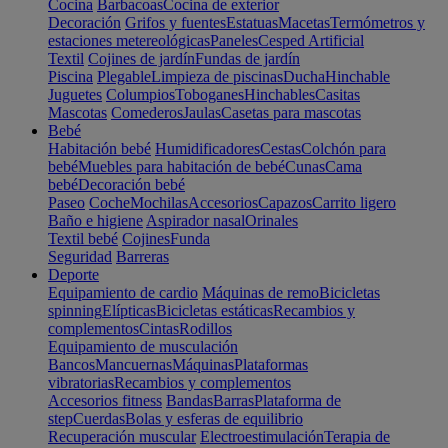
Cocina
Barbacoas
Cocina de exterior
Decoración
Grifos y fuentes
Estatuas
Macetas
Termómetros y
estaciones metereológicas
Paneles
Cesped Artificial
Textil
Cojines de jardín
Fundas de jardín
Piscina
Plegable
Limpieza de piscinas
Ducha
Hinchable
Juguetes
Columpios
Toboganes
Hinchables
Casitas
Mascotas
Comederos
Jaulas
Casetas para mascotas
Bebé
Habitación bebé
Humidificadores
Cestas
Colchón para
bebé
Muebles para habitación de bebé
Cunas
Cama
bebé
Decoración bebé
Paseo
Coche
Mochilas
Accesorios
Capazos
Carrito ligero
Baño e higiene
Aspirador nasal
Orinales
Textil bebé
Cojines
Funda
Seguridad
Barreras
Deporte
Equipamiento de cardio
Máquinas de remo
Bicicletas
spinning
Elípticas
Bicicletas estáticas
Recambios y
complementos
Cintas
Rodillos
Equipamiento de musculación
Bancos
Mancuernas
Máquinas
Plataformas
vibratorias
Recambios y complementos
Accesorios fitness
Bandas
Barras
Plataforma de
step
Cuerdas
Bolas y esferas de equilibrio
Recuperación muscular
Electroestimulación
Terapia de