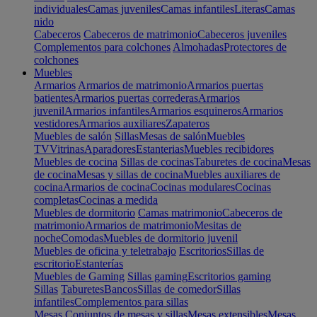
individuales
Camas juveniles
Camas infantiles
Literas
Camas
nido
Cabeceros
Cabeceros de matrimonio
Cabeceros juveniles
Complementos para colchones
Almohadas
Protectores de
colchones
Muebles
Armarios
Armarios de matrimonio
Armarios puertas
batientes
Armarios puertas correderas
Armarios
juvenil
Armarios infantiles
Armarios esquineros
Armarios
vestidores
Armarios auxiliares
Zapateros
Muebles de salón
Sillas
Mesas de salón
Muebles
TV
Vitrinas
Aparadores
Estanterias
Muebles recibidores
Muebles de cocina
Sillas de cocinas
Taburetes de cocina
Mesas
de cocina
Mesas y sillas de cocina
Muebles auxiliares de
cocina
Armarios de cocina
Cocinas modulares
Cocinas
completas
Cocinas a medida
Muebles de dormitorio
Camas matrimonio
Cabeceros de
matrimonio
Armarios de matrimonio
Mesitas de
noche
Comodas
Muebles de dormitorio juvenil
Muebles de oficina y teletrabajo
Escritorios
Sillas de
escritorio
Estanterías
Muebles de Gaming
Sillas gaming
Escritorios gaming
Sillas
Taburetes
Bancos
Sillas de comedor
Sillas
infantiles
Complementos para sillas
Mesas
Conjuntos de mesas y sillas
Mesas extensibles
Mesas