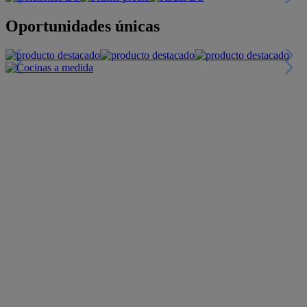
Descuentos y más
+INFO
Financiación
+INFO
Colecciones
Crea tu propio estilo
+INFO
Tranquilidad
6 años de Garantía Plus
+INFO
Catálogos
Miles de productos
+INFO
Por teléfono
Llámanos y compra
+INFO