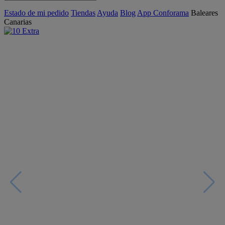
Estado de mi pedido
Tiendas
Ayuda
Blog
App Conforama
Baleares
Canarias