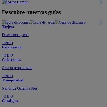
Nueva app
Todo en tu móvil
+INFO
Suscríbete
Cupón de dto. de 10€
+INFO
Tiendas de sofás y muebles
¡Encuentra la tuya!
+INFO
Tu cuenta
Promociones exclusivas
+INFO
El blog
Busca tu inspiración
+INFO