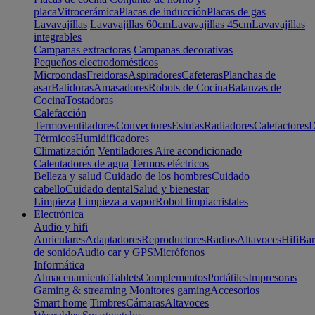
placa
Vitrocerámica
Placas de inducción
Placas de gas
Lavavajillas
Lavavajillas 60cm
Lavavajillas 45cm
Lavavajillas
integrables
Campanas extractoras
Campanas decorativas
Pequeños electrodomésticos
Microondas
Freidoras
Aspiradores
Cafeteras
Planchas de
asar
Batidoras
Amasadores
Robots de Cocina
Balanzas de
Cocina
Tostadoras
Calefacción
Termoventiladores
Convectores
Estufas
Radiadores
Calefactores
D
Térmicos
Humidificadores
Climatización
Ventiladores
Aire acondicionado
Calentadores de agua
Termos eléctricos
Belleza y salud
Cuidado de los hombres
Cuidado
cabello
Cuidado dental
Salud y bienestar
Limpieza
Limpieza a vapor
Robot limpiacristales
Electrónica
Audio y hifi
Auriculares
Adaptadores
Reproductores
Radios
Altavoces
Hifi
Bar
de sonido
Audio car y GPS
Micrófonos
Informática
Almacenamiento
Tablets
Complementos
Portátiles
Impresoras
Gaming & streaming
Monitores gaming
Accesorios
Smart home
Timbres
Cámaras
Altavoces