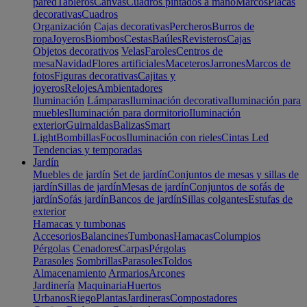
pared
Tableros
Canvas
Cuadros pintados a mano
Marcos
Placas
decorativas
Cuadros
Organización
Cajas decorativas
Percheros
Burros de
ropa
Joyeros
Biombos
Cestas
Baúles
Revisteros
Cajas
Objetos decorativos
Velas
Faroles
Centros de
mesa
Navidad
Flores artificiales
Maceteros
Jarrones
Marcos de
fotos
Figuras decorativas
Cajitas y
joyeros
Relojes
Ambientadores
Iluminación
Lámparas
Iluminación decorativa
Iluminación para
muebles
Iluminación para dormitorio
Iluminación
exterior
Guirnaldas
Balizas
Smart
Light
Bombillas
Focos
Iluminación con rieles
Cintas Led
Tendencias y temporadas
Jardín
Muebles de jardín
Set de jardín
Conjuntos de mesas y sillas de
jardín
Sillas de jardín
Mesas de jardín
Conjuntos de sofás de
jardín
Sofás jardín
Bancos de jardín
Sillas colgantes
Estufas de
exterior
Hamacas y tumbonas
Accesorios
Balancines
Tumbonas
Hamacas
Columpios
Pérgolas
Cenadores
Carpas
Pérgolas
Parasoles
Sombrillas
Parasoles
Toldos
Almacenamiento
Armarios
Arcones
Jardinería
Maquinaria
Huertos
Urbanos
Riego
Plantas
Jardineras
Compostadores