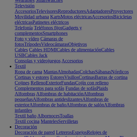
Wearables
Smartwatches
Televisión
Accesorios
Televisores
Reproductores
Adaptadores
Proyectores
Movilidad urbana
Karts
Motos eléctricas
Accesorios
Bicicletas
eléctricas
Patinetes eléctricos
Telefonía
Teléfonos fijos
Gadgets y
complementos
Smartphones
Foto y vídeo
Cámaras de
fotos
Trípodes
Videocámaras
Objetivos
Cables
Cables HDMI
Cables de alimentación
Cables
USB
Cables Jack
Consolas y videojuegos
Accesorios
Textil
Ropa de cama
Mantas
Almohadas
Colchas
Sábanas
Nórdicos
Cortinas y estores
Estores
Visillos
Cortinas
Barras de cortina
Cojines
Relleno
Exterior
Fundas
Cojín con relleno
Complementos para sofás
Fundas de sofás
Plaids
Alfombras
Alfombras de habitación
Alfombras
pequeñas
Alfombras antideslizantes
Alfombras de
exterior
Alfombras de baño
Alfombras de salón
Alfombras
infantiles
Textil baño
Albornoces
Toallas
Textil cocina
Manteles
Servilletas
Decoración
Decoración de pared
Letreros
Espejos
Relojes de