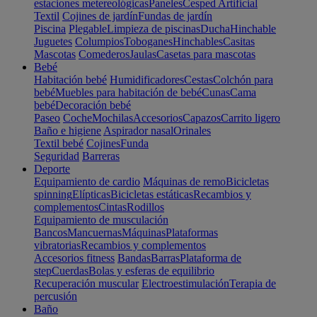
estaciones metereológicas
Paneles
Cesped Artificial
Textil
Cojines de jardín
Fundas de jardín
Piscina
Plegable
Limpieza de piscinas
Ducha
Hinchable
Juguetes
Columpios
Toboganes
Hinchables
Casitas
Mascotas
Comederos
Jaulas
Casetas para mascotas
Bebé
Habitación bebé
Humidificadores
Cestas
Colchón para
bebé
Muebles para habitación de bebé
Cunas
Cama
bebé
Decoración bebé
Paseo
Coche
Mochilas
Accesorios
Capazos
Carrito ligero
Baño e higiene
Aspirador nasal
Orinales
Textil bebé
Cojines
Funda
Seguridad
Barreras
Deporte
Equipamiento de cardio
Máquinas de remo
Bicicletas
spinning
Elípticas
Bicicletas estáticas
Recambios y
complementos
Cintas
Rodillos
Equipamiento de musculación
Bancos
Mancuernas
Máquinas
Plataformas
vibratorias
Recambios y complementos
Accesorios fitness
Bandas
Barras
Plataforma de
step
Cuerdas
Bolas y esferas de equilibrio
Recuperación muscular
Electroestimulación
Terapia de
percusión
Baño