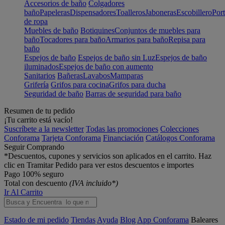
Accesorios de baño
Colgadores
baño
Papeleras
Dispensadores
Toalleros
Jaboneras
Escobillero
Port
de ropa
Muebles de baño
Botiquines
Conjuntos de muebles para
baño
Tocadores para baño
Armarios para baño
Repisa para
baño
Espejos de baño
Espejos de baño sin Luz
Espejos de baño
iluminados
Espejos de baño con aumento
Sanitarios
Bañeras
Lavabos
Mamparas
Grifería
Grifos para cocina
Grifos para ducha
Seguridad de baño
Barras de seguridad para baño
Resumen de tu pedido
¡Tu carrito está vacío!
Suscríbete a la newsletter
Todas las promociones
Colecciones
Conforama
Tarjeta Conforama
Financiación
Catálogos Conforama
Seguir Comprando
*Descuentos, cupones y servicios son aplicados en el carrito. Haz
clic en Tramitar Pedido para ver estos descuentos e importes
Pago 100% seguro
Total con descuento
(IVA incluido*)
Ir Al Carrito
Estado de mi pedido
Tiendas
Ayuda
Blog
App Conforama
Baleares