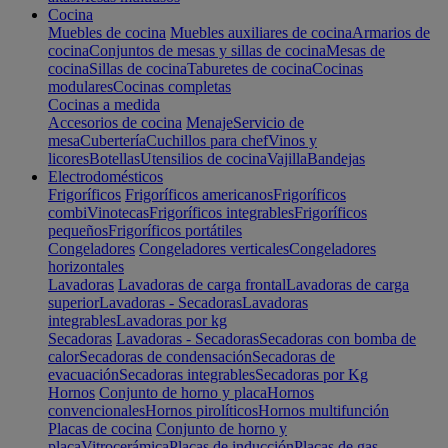
Cocina
Muebles de cocina
Muebles auxiliares de cocina
Armarios de
cocina
Conjuntos de mesas y sillas de cocina
Mesas de
cocina
Sillas de cocina
Taburetes de cocina
Cocinas
modulares
Cocinas completas
Cocinas a medida
Accesorios de cocina
Menaje
Servicio de
mesa
Cubertería
Cuchillos para chef
Vinos y
licores
Botellas
Utensilios de cocina
Vajilla
Bandejas
Electrodomésticos
Frigoríficos
Frigoríficos americanos
Frigoríficos
combi
Vinotecas
Frigoríficos integrables
Frigoríficos
pequeños
Frigoríficos portátiles
Congeladores
Congeladores verticales
Congeladores
horizontales
Lavadoras
Lavadoras de carga frontal
Lavadoras de carga
superior
Lavadoras - Secadoras
Lavadoras
integrables
Lavadoras por kg
Secadoras
Lavadoras - Secadoras
Secadoras con bomba de
calor
Secadoras de condensación
Secadoras de
evacuación
Secadoras integrables
Secadoras por Kg
Hornos
Conjunto de horno y placa
Hornos
convencionales
Hornos pirolíticos
Hornos multifunción
Placas de cocina
Conjunto de horno y
placa
Vitrocerámica
Placas de inducción
Placas de gas