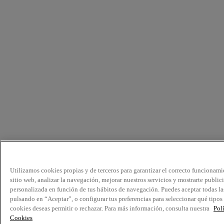
Utilizamos cookies propias y de terceros para garantizar el correcto funcionami
sitio web, analizar la navegación, mejorar nuestros servicios y mostrarte public
personalizada en función de tus hábitos de navegación. Puedes aceptar todas la
pulsando en “Aceptar”, o configurar tus preferencias para seleccionar qué tipos
cookies deseas permitir o rechazar. Para más información, consulta nuestra
Pol
Cookies