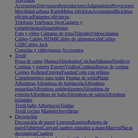
Televisión
Accesorios
Televisores
Reproductores
Adaptadores
Proyectores
Movilidad urbana
Karts
Motos eléctricas
Accesorios
Bicicletas
eléctricas
Patinetes eléctricos
Telefonía
Teléfonos fijos
Gadgets y
complementos
Smartphones
Foto y vídeo
Cámaras de fotos
Trípodes
Videocámaras
Cables
Cables HDMI
Cables de alimentación
Cables
USB
Cables Jack
Consolas y videojuegos
Accesorios
Textil
Ropa de cama
Mantas
Almohadas
Colchas
Sábanas
Nórdicos
Cortinas y estores
Estores
Visillos
Cortinas
Barras de cortina
Cojines
Relleno
Exterior
Fundas
Cojín con relleno
Complementos para sofás
Fundas de sofás
Plaids
Alfombras
Alfombras de habitación
Alfombras
pequeñas
Alfombras antideslizantes
Alfombras de
exterior
Alfombras de baño
Alfombras de salón
Alfombras
infantiles
Textil baño
Albornoces
Toallas
Textil cocina
Manteles
Servilletas
Decoración
Decoración de pared
Letreros
Espejos
Relojes de
pared
Tableros
Canvas
Cuadros pintados a mano
Marcos
Placas
decorativas
Cuadros