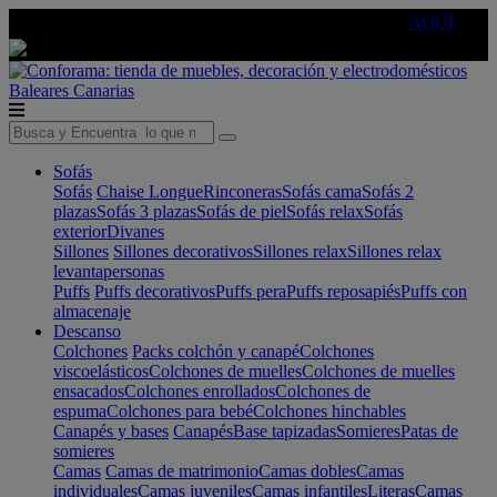
🔵Cambia tu electro con
-10% EXTRA
de descuento ☑️
AQUÍ
Baleares
Canarias
Sofás
Sofás
Chaise Longue
Rinconeras
Sofás cama
Sofás 2
plazas
Sofás 3 plazas
Sofás de piel
Sofás relax
Sofás
exterior
Divanes
Sillones
Sillones decorativos
Sillones relax
Sillones relax
levantapersonas
Puffs
Puffs decorativos
Puffs pera
Puffs reposapiés
Puffs con
almacenaje
Descanso
Colchones
Packs colchón y canapé
Colchones
viscoelásticos
Colchones de muelles
Colchones de muelles
ensacados
Colchones enrollados
Colchones de
espuma
Colchones para bebé
Colchones hinchables
Canapés y bases
Canapés
Base tapizadas
Somieres
Patas de
somieres
Camas
Camas de matrimonio
Camas dobles
Camas
individuales
Camas juveniles
Camas infantiles
Literas
Camas