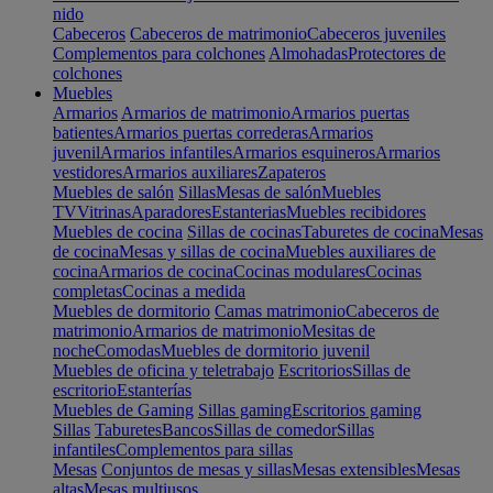
nido
Cabeceros
Cabeceros de matrimonio
Cabeceros juveniles
Complementos para colchones
Almohadas
Protectores de
colchones
Muebles
Armarios
Armarios de matrimonio
Armarios puertas
batientes
Armarios puertas correderas
Armarios
juvenil
Armarios infantiles
Armarios esquineros
Armarios
vestidores
Armarios auxiliares
Zapateros
Muebles de salón
Sillas
Mesas de salón
Muebles
TV
Vitrinas
Aparadores
Estanterias
Muebles recibidores
Muebles de cocina
Sillas de cocinas
Taburetes de cocina
Mesas
de cocina
Mesas y sillas de cocina
Muebles auxiliares de
cocina
Armarios de cocina
Cocinas modulares
Cocinas
completas
Cocinas a medida
Muebles de dormitorio
Camas matrimonio
Cabeceros de
matrimonio
Armarios de matrimonio
Mesitas de
noche
Comodas
Muebles de dormitorio juvenil
Muebles de oficina y teletrabajo
Escritorios
Sillas de
escritorio
Estanterías
Muebles de Gaming
Sillas gaming
Escritorios gaming
Sillas
Taburetes
Bancos
Sillas de comedor
Sillas
infantiles
Complementos para sillas
Mesas
Conjuntos de mesas y sillas
Mesas extensibles
Mesas
altas
Mesas multiusos