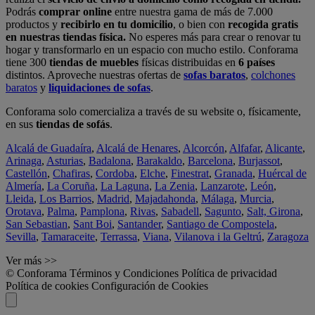
Podrás
comprar online
entre nuestra gama de más de 7.000
productos y
recibirlo en tu domicilio
, o bien con
recogida gratis
en nuestras tiendas física.
No esperes más para crear o renovar tu
hogar y transformarlo en un espacio con mucho estilo. Conforama
tiene 300
tiendas de muebles
físicas distribuidas en
6 países
distintos. Aproveche nuestras ofertas de
sofas baratos
,
colchones
baratos
y
liquidaciones de sofas
.
Conforama solo comercializa a través de su website o, físicamente,
en sus
tiendas de sofás
.
Alcalá de Guadaíra
,
Alcalá de Henares
,
Alcorcón
,
Alfafar
,
Alicante
,
Arinaga
,
Asturias
,
Badalona
,
Barakaldo
,
Barcelona
,
Burjassot
,
Castellón
,
Chafiras
,
Cordoba
,
Elche
,
Finestrat
,
Granada
,
Huércal de
Almería
,
La Coruña
,
La Laguna
,
La Zenia
,
Lanzarote
,
León
,
Lleida
,
Los Barrios
,
Madrid
,
Majadahonda
,
Málaga
,
Murcia
,
Orotava
,
Palma
,
Pamplona
,
Rivas
,
Sabadell
,
Sagunto
,
Salt, Girona
,
San Sebastian
,
Sant Boi
,
Santander
,
Santiago de Compostela
,
Sevilla
,
Tamaraceite
,
Terrassa
,
Viana
,
Vilanova i la Geltrú
,
Zaragoza
Ver más >>
© Conforama
Términos y Condiciones
Política de privacidad
Política de cookies
Configuración de Cookies