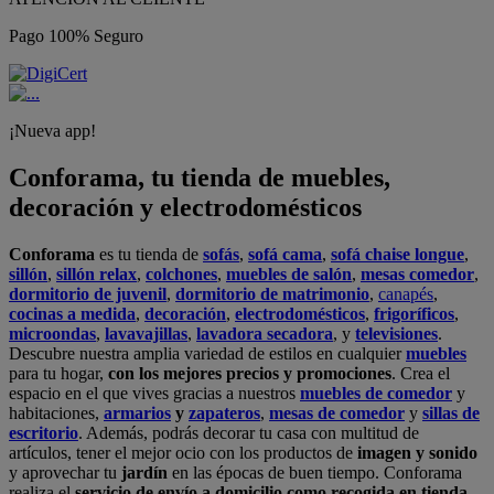
Pago 100% Seguro
¡Nueva app!
Conforama, tu tienda de muebles,
decoración y electrodomésticos
Conforama
es tu tienda de
sofás
,
sofá cama
,
sofá chaise longue
,
sillón
,
sillón relax
,
colchones
,
muebles de salón
,
mesas comedor
,
dormitorio de juvenil
,
dormitorio de matrimonio
,
canapés
,
cocinas a medida
,
decoración
,
electrodomésticos
,
frigoríficos
,
microondas
,
lavavajillas
,
lavadora secadora
, y
televisiones
.
Descubre nuestra amplia variedad de estilos en cualquier
muebles
para tu hogar,
con los mejores precios y promociones
. Crea el
espacio en el que vives gracias a nuestros
muebles de comedor
y
habitaciones,
armarios
y
zapateros
,
mesas de comedor
y
sillas de
escritorio
. Además, podrás decorar tu casa con multitud de
artículos, tener el mejor ocio con los productos de
imagen y sonido
y aprovechar tu
jardín
en las épocas de buen tiempo. Conforama
realiza el
servicio de envío a domicilio como recogida en tienda.