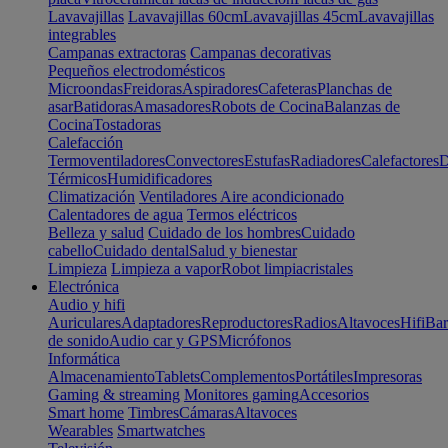
Lavavajillas
Lavavajillas 60cm
Lavavajillas 45cm
Lavavajillas
integrables
Campanas extractoras
Campanas decorativas
Pequeños electrodomésticos
Microondas
Freidoras
Aspiradores
Cafeteras
Planchas de
asar
Batidoras
Amasadores
Robots de Cocina
Balanzas de
Cocina
Tostadoras
Calefacción
Termoventiladores
Convectores
Estufas
Radiadores
Calefactores
D
Térmicos
Humidificadores
Climatización
Ventiladores
Aire acondicionado
Calentadores de agua
Termos eléctricos
Belleza y salud
Cuidado de los hombres
Cuidado
cabello
Cuidado dental
Salud y bienestar
Limpieza
Limpieza a vapor
Robot limpiacristales
Electrónica
Audio y hifi
Auriculares
Adaptadores
Reproductores
Radios
Altavoces
Hifi
Bar
de sonido
Audio car y GPS
Micrófonos
Informática
Almacenamiento
Tablets
Complementos
Portátiles
Impresoras
Gaming & streaming
Monitores gaming
Accesorios
Smart home
Timbres
Cámaras
Altavoces
Wearables
Smartwatches