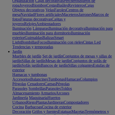
Organización
Cajas decorativas
Percheros
Burros de
ropa
Joyeros
Biombos
Cestas
Baúles
Revisteros
Cajas
Objetos decorativos
Velas
Faroles
Centros de
mesa
Navidad
Flores artificiales
Maceteros
Jarrones
Marcos de
fotos
Figuras decorativas
Cajitas y
joyeros
Relojes
Ambientadores
Iluminación
Lámparas
Iluminación decorativa
Iluminación para
muebles
Iluminación para dormitorio
Iluminación
exterior
Guirnaldas
Balizas
Smart
Light
Bombillas
Focos
Iluminación con rieles
Cintas Led
Tendencias y temporadas
Jardín
Muebles de jardín
Set de jardín
Conjuntos de mesas y sillas de
jardín
Sillas de jardín
Mesas de jardín
Conjuntos de sofás de
jardín
Sofás jardín
Bancos de jardín
Sillas colgantes
Estufas de
exterior
Hamacas y tumbonas
Accesorios
Balancines
Tumbonas
Hamacas
Columpios
Pérgolas
Cenadores
Carpas
Pérgolas
Parasoles
Sombrillas
Parasoles
Toldos
Almacenamiento
Armarios
Arcones
Jardinería
Maquinaria
Huertos
Urbanos
Riego
Plantas
Jardineras
Compostadores
Cocina
Barbacoas
Cocina de exterior
Decoración
Grifos y fuentes
Estatuas
Macetas
Termómetros y