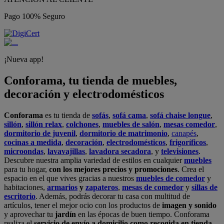
Pago 100% Seguro
¡Nueva app!
Conforama, tu tienda de muebles,
decoración y electrodomésticos
Conforama
es tu tienda de
sofás
,
sofá cama
,
sofá chaise longue
,
sillón
,
sillón relax
,
colchones
,
muebles de salón
,
mesas comedor
,
dormitorio de juvenil
,
dormitorio de matrimonio
,
canapés
,
cocinas a medida
,
decoración
,
electrodomésticos
,
frigoríficos
,
microondas
,
lavavajillas
,
lavadora secadora
, y
televisiones
.
Descubre nuestra amplia variedad de estilos en cualquier
muebles
para tu hogar,
con los mejores precios y promociones
. Crea el
espacio en el que vives gracias a nuestros
muebles de comedor
y
habitaciones,
armarios
y
zapateros
,
mesas de comedor
y
sillas de
escritorio
. Además, podrás decorar tu casa con multitud de
artículos, tener el mejor ocio con los productos de
imagen y sonido
y aprovechar tu
jardín
en las épocas de buen tiempo. Conforama
realiza el
servicio de envío a domicilio como recogida en tienda.