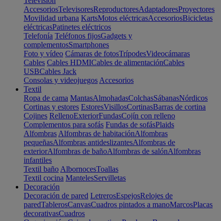
Televisión
Accesorios
Televisores
Reproductores
Adaptadores
Proyectores
Movilidad urbana
Karts
Motos eléctricas
Accesorios
Bicicletas
eléctricas
Patinetes eléctricos
Telefonía
Teléfonos fijos
Gadgets y
complementos
Smartphones
Foto y vídeo
Cámaras de fotos
Trípodes
Videocámaras
Cables
Cables HDMI
Cables de alimentación
Cables
USB
Cables Jack
Consolas y videojuegos
Accesorios
Textil
Ropa de cama
Mantas
Almohadas
Colchas
Sábanas
Nórdicos
Cortinas y estores
Estores
Visillos
Cortinas
Barras de cortina
Cojines
Relleno
Exterior
Fundas
Cojín con relleno
Complementos para sofás
Fundas de sofás
Plaids
Alfombras
Alfombras de habitación
Alfombras
pequeñas
Alfombras antideslizantes
Alfombras de
exterior
Alfombras de baño
Alfombras de salón
Alfombras
infantiles
Textil baño
Albornoces
Toallas
Textil cocina
Manteles
Servilletas
Decoración
Decoración de pared
Letreros
Espejos
Relojes de
pared
Tableros
Canvas
Cuadros pintados a mano
Marcos
Placas
decorativas
Cuadros