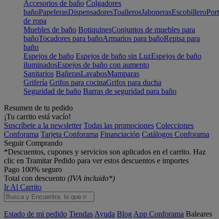
Accesorios de baño
Colgadores
baño
Papeleras
Dispensadores
Toalleros
Jaboneras
Escobillero
Port
de ropa
Muebles de baño
Botiquines
Conjuntos de muebles para
baño
Tocadores para baño
Armarios para baño
Repisa para
baño
Espejos de baño
Espejos de baño sin Luz
Espejos de baño
iluminados
Espejos de baño con aumento
Sanitarios
Bañeras
Lavabos
Mamparas
Grifería
Grifos para cocina
Grifos para ducha
Seguridad de baño
Barras de seguridad para baño
Resumen de tu pedido
¡Tu carrito está vacío!
Suscríbete a la newsletter
Todas las promociones
Colecciones
Conforama
Tarjeta Conforama
Financiación
Catálogos Conforama
Seguir Comprando
*Descuentos, cupones y servicios son aplicados en el carrito. Haz
clic en Tramitar Pedido para ver estos descuentos e importes
Pago 100% seguro
Total con descuento
(IVA incluido*)
Ir Al Carrito
Estado de mi pedido
Tiendas
Ayuda
Blog
App Conforama
Baleares