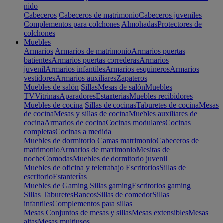
nido
Cabeceros
Cabeceros de matrimonio
Cabeceros juveniles
Complementos para colchones
Almohadas
Protectores de
colchones
Muebles
Armarios
Armarios de matrimonio
Armarios puertas
batientes
Armarios puertas correderas
Armarios
juvenil
Armarios infantiles
Armarios esquineros
Armarios
vestidores
Armarios auxiliares
Zapateros
Muebles de salón
Sillas
Mesas de salón
Muebles
TV
Vitrinas
Aparadores
Estanterias
Muebles recibidores
Muebles de cocina
Sillas de cocinas
Taburetes de cocina
Mesas
de cocina
Mesas y sillas de cocina
Muebles auxiliares de
cocina
Armarios de cocina
Cocinas modulares
Cocinas
completas
Cocinas a medida
Muebles de dormitorio
Camas matrimonio
Cabeceros de
matrimonio
Armarios de matrimonio
Mesitas de
noche
Comodas
Muebles de dormitorio juvenil
Muebles de oficina y teletrabajo
Escritorios
Sillas de
escritorio
Estanterías
Muebles de Gaming
Sillas gaming
Escritorios gaming
Sillas
Taburetes
Bancos
Sillas de comedor
Sillas
infantiles
Complementos para sillas
Mesas
Conjuntos de mesas y sillas
Mesas extensibles
Mesas
altas
Mesas multiusos