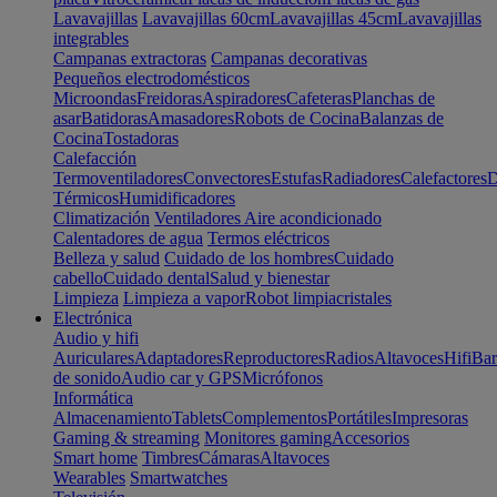
Lavavajillas
Lavavajillas 60cm
Lavavajillas 45cm
Lavavajillas
integrables
Campanas extractoras
Campanas decorativas
Pequeños electrodomésticos
Microondas
Freidoras
Aspiradores
Cafeteras
Planchas de
asar
Batidoras
Amasadores
Robots de Cocina
Balanzas de
Cocina
Tostadoras
Calefacción
Termoventiladores
Convectores
Estufas
Radiadores
Calefactores
D
Térmicos
Humidificadores
Climatización
Ventiladores
Aire acondicionado
Calentadores de agua
Termos eléctricos
Belleza y salud
Cuidado de los hombres
Cuidado
cabello
Cuidado dental
Salud y bienestar
Limpieza
Limpieza a vapor
Robot limpiacristales
Electrónica
Audio y hifi
Auriculares
Adaptadores
Reproductores
Radios
Altavoces
Hifi
Bar
de sonido
Audio car y GPS
Micrófonos
Informática
Almacenamiento
Tablets
Complementos
Portátiles
Impresoras
Gaming & streaming
Monitores gaming
Accesorios
Smart home
Timbres
Cámaras
Altavoces
Wearables
Smartwatches