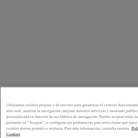
Utilizamos cookies propias y de terceros para garantizar el correcto funcionami
sitio web, analizar la navegación, mejorar nuestros servicios y mostrarte public
personalizada en función de tus hábitos de navegación. Puedes aceptar todas la
pulsando en “Aceptar”, o configurar tus preferencias para seleccionar qué tipos
cookies deseas permitir o rechazar. Para más información, consulta nuestra
Pol
Cookies