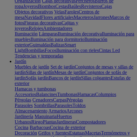
Organización
Cajas decorativas
Percheros
Burros de
ropa
Joyeros
Biombos
Cestas
Baúles
Revisteros
Cajas
Objetos decorativos
Velas
Faroles
Centros de
mesa
Navidad
Flores artificiales
Maceteros
Jarrones
Marcos de
fotos
Figuras decorativas
Cajitas y
joyeros
Relojes
Ambientadores
Iluminación
Lámparas
Iluminación decorativa
Iluminación para
muebles
Iluminación para dormitorio
Iluminación
exterior
Guirnaldas
Balizas
Smart
Light
Bombillas
Focos
Iluminación con rieles
Cintas Led
Tendencias y temporadas
Jardín
Muebles de jardín
Set de jardín
Conjuntos de mesas y sillas de
jardín
Sillas de jardín
Mesas de jardín
Conjuntos de sofás de
jardín
Sofás jardín
Bancos de jardín
Sillas colgantes
Estufas de
exterior
Hamacas y tumbonas
Accesorios
Balancines
Tumbonas
Hamacas
Columpios
Pérgolas
Cenadores
Carpas
Pérgolas
Parasoles
Sombrillas
Parasoles
Toldos
Almacenamiento
Armarios
Arcones
Jardinería
Maquinaria
Huertos
Urbanos
Riego
Plantas
Jardineras
Compostadores
Cocina
Barbacoas
Cocina de exterior
Decoración
Grifos y fuentes
Estatuas
Macetas
Termómetros y