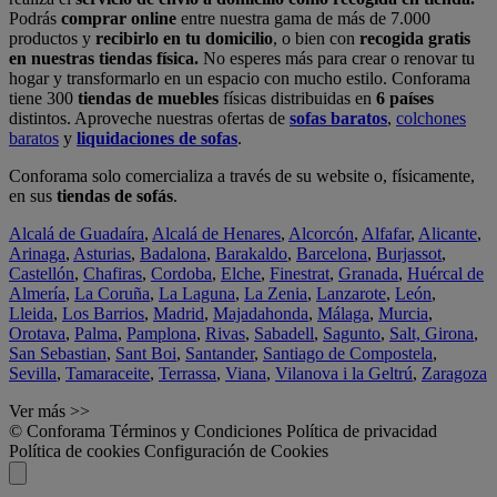
Podrás
comprar online
entre nuestra gama de más de 7.000
productos y
recibirlo en tu domicilio
, o bien con
recogida gratis
en nuestras tiendas física.
No esperes más para crear o renovar tu
hogar y transformarlo en un espacio con mucho estilo. Conforama
tiene 300
tiendas de muebles
físicas distribuidas en
6 países
distintos. Aproveche nuestras ofertas de
sofas baratos
,
colchones
baratos
y
liquidaciones de sofas
.
Conforama solo comercializa a través de su website o, físicamente,
en sus
tiendas de sofás
.
Alcalá de Guadaíra
,
Alcalá de Henares
,
Alcorcón
,
Alfafar
,
Alicante
,
Arinaga
,
Asturias
,
Badalona
,
Barakaldo
,
Barcelona
,
Burjassot
,
Castellón
,
Chafiras
,
Cordoba
,
Elche
,
Finestrat
,
Granada
,
Huércal de
Almería
,
La Coruña
,
La Laguna
,
La Zenia
,
Lanzarote
,
León
,
Lleida
,
Los Barrios
,
Madrid
,
Majadahonda
,
Málaga
,
Murcia
,
Orotava
,
Palma
,
Pamplona
,
Rivas
,
Sabadell
,
Sagunto
,
Salt, Girona
,
San Sebastian
,
Sant Boi
,
Santander
,
Santiago de Compostela
,
Sevilla
,
Tamaraceite
,
Terrassa
,
Viana
,
Vilanova i la Geltrú
,
Zaragoza
Ver más >>
© Conforama
Términos y Condiciones
Política de privacidad
Política de cookies
Configuración de Cookies