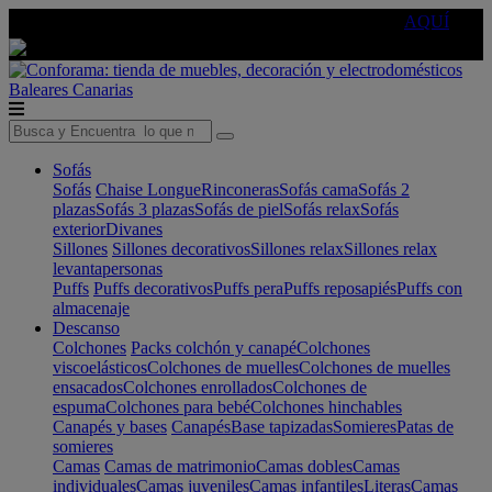
🔵Cambia tu electro con
-10% EXTRA
de descuento ☑️
AQUÍ
Baleares
Canarias
Sofás
Sofás
Chaise Longue
Rinconeras
Sofás cama
Sofás 2
plazas
Sofás 3 plazas
Sofás de piel
Sofás relax
Sofás
exterior
Divanes
Sillones
Sillones decorativos
Sillones relax
Sillones relax
levantapersonas
Puffs
Puffs decorativos
Puffs pera
Puffs reposapiés
Puffs con
almacenaje
Descanso
Colchones
Packs colchón y canapé
Colchones
viscoelásticos
Colchones de muelles
Colchones de muelles
ensacados
Colchones enrollados
Colchones de
espuma
Colchones para bebé
Colchones hinchables
Canapés y bases
Canapés
Base tapizadas
Somieres
Patas de
somieres
Camas
Camas de matrimonio
Camas dobles
Camas
individuales
Camas juveniles
Camas infantiles
Literas
Camas