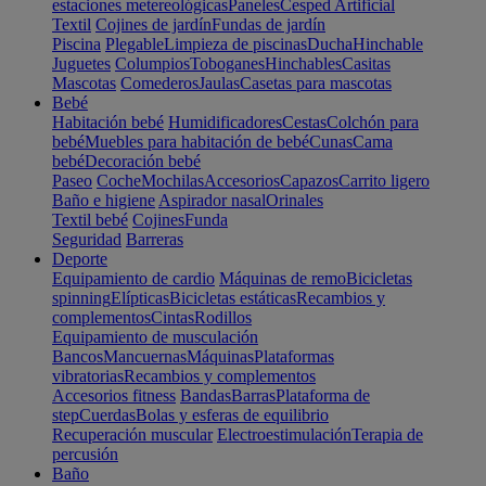
estaciones metereológicas
Paneles
Cesped Artificial
Textil
Cojines de jardín
Fundas de jardín
Piscina
Plegable
Limpieza de piscinas
Ducha
Hinchable
Juguetes
Columpios
Toboganes
Hinchables
Casitas
Mascotas
Comederos
Jaulas
Casetas para mascotas
Bebé
Habitación bebé
Humidificadores
Cestas
Colchón para
bebé
Muebles para habitación de bebé
Cunas
Cama
bebé
Decoración bebé
Paseo
Coche
Mochilas
Accesorios
Capazos
Carrito ligero
Baño e higiene
Aspirador nasal
Orinales
Textil bebé
Cojines
Funda
Seguridad
Barreras
Deporte
Equipamiento de cardio
Máquinas de remo
Bicicletas
spinning
Elípticas
Bicicletas estáticas
Recambios y
complementos
Cintas
Rodillos
Equipamiento de musculación
Bancos
Mancuernas
Máquinas
Plataformas
vibratorias
Recambios y complementos
Accesorios fitness
Bandas
Barras
Plataforma de
step
Cuerdas
Bolas y esferas de equilibrio
Recuperación muscular
Electroestimulación
Terapia de
percusión
Baño