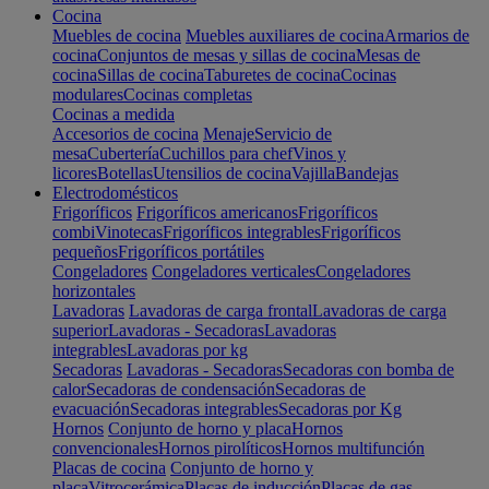
Cocina
Muebles de cocina
Muebles auxiliares de cocina
Armarios de
cocina
Conjuntos de mesas y sillas de cocina
Mesas de
cocina
Sillas de cocina
Taburetes de cocina
Cocinas
modulares
Cocinas completas
Cocinas a medida
Accesorios de cocina
Menaje
Servicio de
mesa
Cubertería
Cuchillos para chef
Vinos y
licores
Botellas
Utensilios de cocina
Vajilla
Bandejas
Electrodomésticos
Frigoríficos
Frigoríficos americanos
Frigoríficos
combi
Vinotecas
Frigoríficos integrables
Frigoríficos
pequeños
Frigoríficos portátiles
Congeladores
Congeladores verticales
Congeladores
horizontales
Lavadoras
Lavadoras de carga frontal
Lavadoras de carga
superior
Lavadoras - Secadoras
Lavadoras
integrables
Lavadoras por kg
Secadoras
Lavadoras - Secadoras
Secadoras con bomba de
calor
Secadoras de condensación
Secadoras de
evacuación
Secadoras integrables
Secadoras por Kg
Hornos
Conjunto de horno y placa
Hornos
convencionales
Hornos pirolíticos
Hornos multifunción
Placas de cocina
Conjunto de horno y
placa
Vitrocerámica
Placas de inducción
Placas de gas