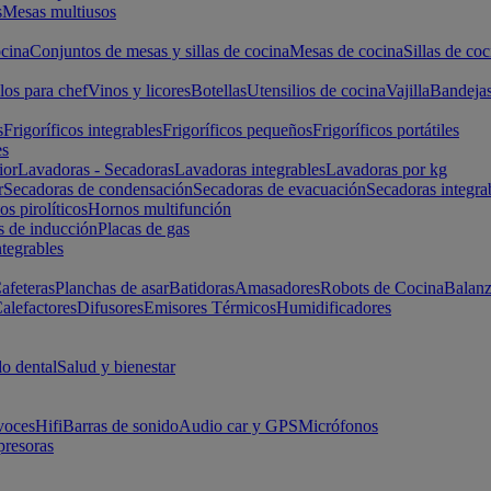
s
Mesas multiusos
cina
Conjuntos de mesas y sillas de cocina
Mesas de cocina
Sillas de coc
los para chef
Vinos y licores
Botellas
Utensilios de cocina
Vajilla
Bandeja
s
Frigoríficos integrables
Frigoríficos pequeños
Frigoríficos portátiles
es
ior
Lavadoras - Secadoras
Lavadoras integrables
Lavadoras por kg
r
Secadoras de condensación
Secadoras de evacuación
Secadoras integra
s pirolíticos
Hornos multifunción
s de inducción
Placas de gas
ntegrables
afeteras
Planchas de asar
Batidoras
Amasadores
Robots de Cocina
Balanz
alefactores
Difusores
Emisores Térmicos
Humidificadores
o dental
Salud y bienestar
voces
Hifi
Barras de sonido
Audio car y GPS
Micrófonos
presoras