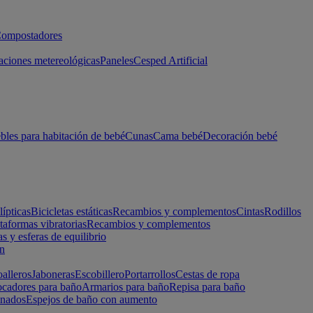
ompostadores
aciones metereológicas
Paneles
Cesped Artificial
les para habitación de bebé
Cunas
Cama bebé
Decoración bebé
lípticas
Bicicletas estáticas
Recambios y complementos
Cintas
Rodillos
taformas vibratorias
Recambios y complementos
s y esferas de equilibrio
ón
alleros
Jaboneras
Escobillero
Portarrollos
Cestas de ropa
cadores para baño
Armarios para baño
Repisa para baño
inados
Espejos de baño con aumento