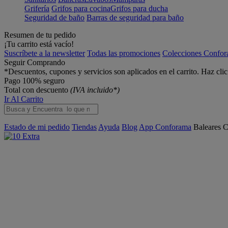
Grifería
Grifos para cocina
Grifos para ducha
Seguridad de baño
Barras de seguridad para baño
Resumen de tu pedido
¡Tu carrito está vacío!
Suscríbete a la newsletter
Todas las promociones
Colecciones Confo
Seguir Comprando
*Descuentos, cupones y servicios son aplicados en el carrito. Haz cli
Pago 100% seguro
Total con descuento
(IVA incluido*)
Ir Al Carrito
Estado de mi pedido
Tiendas
Ayuda
Blog
App Conforama
Baleares
C