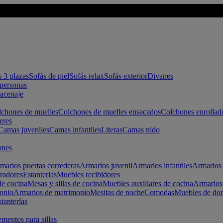
s 3 plazas
Sofás de piel
Sofás relax
Sofás exterior
Divanes
apersonas
macenaje
chones de muelles
Colchones de muelles ensacados
Colchones enrollad
eres
Camas juveniles
Camas infantiles
Literas
Camas nido
ones
marios puertas correderas
Armarios juvenil
Armarios infantiles
Armarios 
radores
Estanterias
Muebles recibidores
e cocina
Mesas y sillas de cocina
Muebles auxiliares de cocina
Armarios
onio
Armarios de matrimonio
Mesitas de noche
Comodas
Muebles de dor
tanterías
entos para sillas