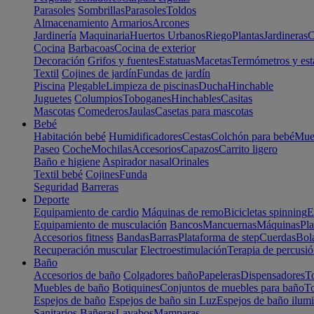
Parasoles
Sombrillas
Parasoles
Toldos
Almacenamiento
Armarios
Arcones
Jardinería
Maquinaria
Huertos Urbanos
Riego
Plantas
Jardineras
C
Cocina
Barbacoas
Cocina de exterior
Decoración
Grifos y fuentes
Estatuas
Macetas
Termómetros y est
Textil
Cojines de jardín
Fundas de jardín
Piscina
Plegable
Limpieza de piscinas
Ducha
Hinchable
Juguetes
Columpios
Toboganes
Hinchables
Casitas
Mascotas
Comederos
Jaulas
Casetas para mascotas
Bebé
Habitación bebé
Humidificadores
Cestas
Colchón para bebé
Mueb
Paseo
Coche
Mochilas
Accesorios
Capazos
Carrito ligero
Baño e higiene
Aspirador nasal
Orinales
Textil bebé
Cojines
Funda
Seguridad
Barreras
Deporte
Equipamiento de cardio
Máquinas de remo
Bicicletas spinning
E
Equipamiento de musculación
Bancos
Mancuernas
Máquinas
Pla
Accesorios fitness
Bandas
Barras
Plataforma de step
Cuerdas
Bola
Recuperación muscular
Electroestimulación
Terapia de percusi
Baño
Accesorios de baño
Colgadores baño
Papeleras
Dispensadores
To
Muebles de baño
Botiquines
Conjuntos de muebles para baño
To
Espejos de baño
Espejos de baño sin Luz
Espejos de baño ilum
Sanitarios
Bañeras
Lavabos
Mamparas