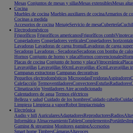
Mesas
Conjuntos de mesas y sillas
Mesas extensibles
Mesas alta
Cocina
Muebles de cocina
Muebles auxiliares de cocina
Armarios de co
Cocinas a medida
Accesorios de cocina
Menaje
Servicio de mesa
Cubertería
Cuchil
Electrodomésticos
Frigoríficos
Frigoríficos americanos
Frigoríficos combi
Vinoteca
Congeladores
Congeladores verticales
Congeladores horizontal
Lavadoras
Lavadoras de carga frontal
Lavadoras de carga super
Secadoras
Lavadoras - Secadoras
Secadoras con bomba de calo
Hornos
Conjunto de horno y placa
Hornos convencionales
Horno
Placas de cocina
Conjunto de horno y placa
Vitrocerámica
Placa
Lavavajillas
Lavavajillas 60cm
Lavavajillas 45cm
Lavavajillas i
Campanas extractoras
Campanas decorativas
Pequeños electrodomésticos
Microondas
Freidoras
Aspiradores
C
Calefacción
Termoventiladores
Convectores
Estufas
Radiadores
C
Climatización
Ventiladores
Aire acondicionado
Calentadores de agua
Termos eléctricos
Belleza y salud
Cuidado de los hombres
Cuidado cabello
Cuidad
Limpieza
Limpieza a vapor
Robot limpiacristales
Electrónica
Audio y hifi
Auriculares
Adaptadores
Reproductores
Radios
Alta
Informática
Almacenamiento
Tablets
Complementos
Portátiles
Im
Gaming & streaming
Monitores gaming
Accesorios
Smart home
Timbres
Cámaras
Altavoces