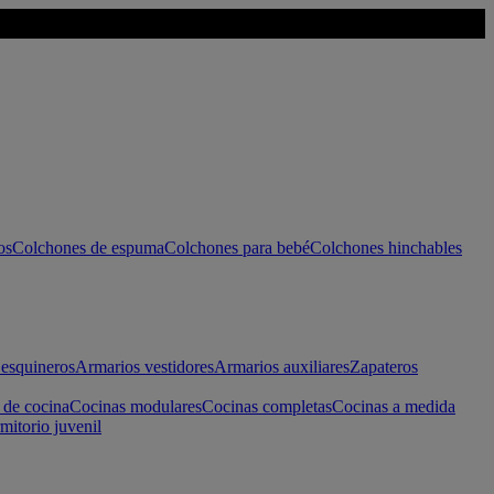
os
Colchones de espuma
Colchones para bebé
Colchones hinchables
esquineros
Armarios vestidores
Armarios auxiliares
Zapateros
 de cocina
Cocinas modulares
Cocinas completas
Cocinas a medida
mitorio juvenil