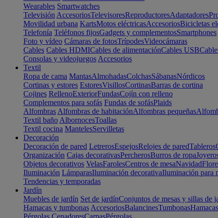
Wearables
Smartwatches
Televisión
Accesorios
Televisores
Reproductores
Adaptadores
Pr
Movilidad urbana
Karts
Motos eléctricas
Accesorios
Bicicletas el
Telefonía
Teléfonos fijos
Gadgets y complementos
Smartphones
Foto y vídeo
Cámaras de fotos
Trípodes
Videocámaras
Cables
Cables HDMI
Cables de alimentación
Cables USB
Cable
Consolas y videojuegos
Accesorios
Textil
Ropa de cama
Mantas
Almohadas
Colchas
Sábanas
Nórdicos
Cortinas y estores
Estores
Visillos
Cortinas
Barras de cortina
Cojines
Relleno
Exterior
Fundas
Cojín con relleno
Complementos para sofás
Fundas de sofás
Plaids
Alfombras
Alfombras de habitación
Alfombras pequeñas
Alfomb
Textil baño
Albornoces
Toallas
Textil cocina
Manteles
Servilletas
Decoración
Decoración de pared
Letreros
Espejos
Relojes de pared
Tableros
Organización
Cajas decorativas
Percheros
Burros de ropa
Joyero
Objetos decorativos
Velas
Faroles
Centros de mesa
Navidad
Flore
Iluminación
Lámparas
Iluminación decorativa
Iluminación para 
Tendencias y temporadas
Jardín
Muebles de jardín
Set de jardín
Conjuntos de mesas y sillas de j
Hamacas y tumbonas
Accesorios
Balancines
Tumbonas
Hamaca
Pérgolas
Cenadores
Carpas
Pérgolas