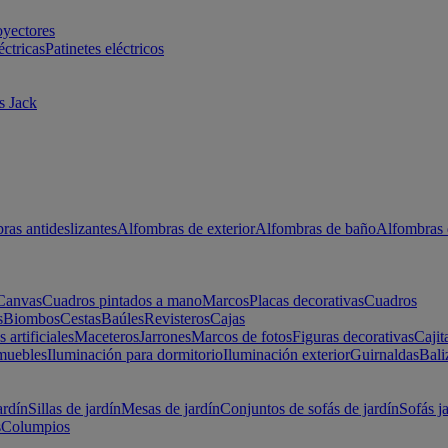
oyectores
éctricas
Patinetes eléctricos
s Jack
ras antideslizantes
Alfombras de exterior
Alfombras de baño
Alfombras 
Canvas
Cuadros pintados a mano
Marcos
Placas decorativas
Cuadros
s
Biombos
Cestas
Baúles
Revisteros
Cajas
s artificiales
Maceteros
Jarrones
Marcos de fotos
Figuras decorativas
Cajit
muebles
Iluminación para dormitorio
Iluminación exterior
Guirnaldas
Bali
ardín
Sillas de jardín
Mesas de jardín
Conjuntos de sofás de jardín
Sofás j
s
Columpios