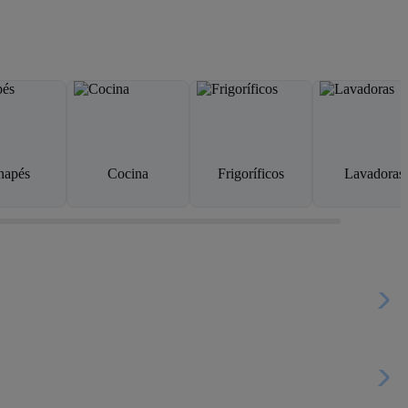
napés
Cocina
Frigoríficos
Lavadoras