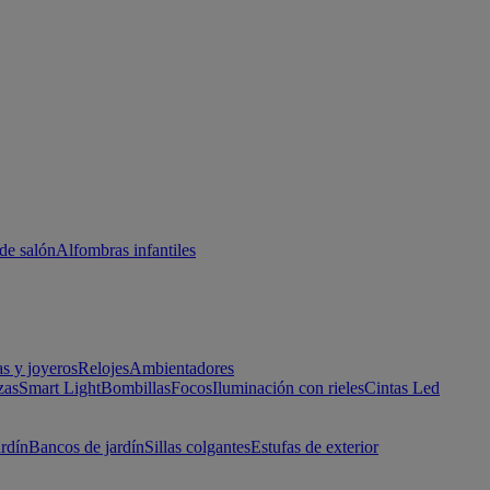
de salón
Alfombras infantiles
as y joyeros
Relojes
Ambientadores
zas
Smart Light
Bombillas
Focos
Iluminación con rieles
Cintas Led
ardín
Bancos de jardín
Sillas colgantes
Estufas de exterior