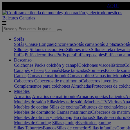
🔵Cambia tu electro con
-10% EXTRA
de descuento ☑️
AQUÍ
Baleares
Canarias
Sofás
Sofás
Chaise Longue
Rinconeras
Sofás cama
Sofás 2 plazas
Sofá
Sillones
Sillones decorativos
Sillones relax
Sillones relax levant
Puffs
Puffs decorativos
Puffs pera
Puffs reposapiés
Puffs con al
Descanso
Colchones
Packs colchón y canapé
Colchones viscoelásticos
Col
Canapés y bases
Canapés
Base tapizadas
Somieres
Patas de somi
Camas
Camas de matrimonio
Camas dobles
Camas individuales
Cabeceros
Cabeceros de matrimonio
Cabeceros juveniles
Complementos para colchones
Almohadas
Protectores de colch
Muebles
Armarios
Armarios de matrimonio
Armarios puertas batientes
Ar
Muebles de salón
Sillas
Mesas de salón
Muebles TV
Vitrinas
Apa
Muebles de cocina
Sillas de cocinas
Taburetes de cocina
Mesas d
Muebles de dormitorio
Camas matrimonio
Cabeceros de matrim
Muebles de oficina y teletrabajo
Escritorios
Sillas de escritorio
Es
Muebles de Gaming
Sillas gaming
Escritorios gaming
Sillas
Taburetes
Bancos
Sillas de comedor
Sillas infantiles
Complem