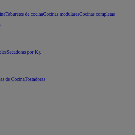
ina
Taburetes de cocina
Cocinas modulares
Cocinas completas
s
bles
Secadoras por Kg
as de Cocina
Tostadoras