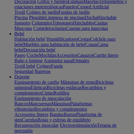
Decoración
Grifos y fuentes
Estatuas
Macetas
Termómetros y
estaciones metereológicas
Paneles
Cesped Artificial
Textil
Cojines de jardín
Fundas de jardín
Piscina
Plegable
Limpieza de piscinas
Ducha
Hinchable
Juguetes
Columpios
Toboganes
Hinchables
Casitas
Mascotas
Comederos
Jaulas
Casetas para mascotas
Bebé
Habitación bebé
Humidificadores
Cestas
Colchón para
bebé
Muebles para habitación de bebé
Cunas
Cama
bebé
Decoración bebé
Paseo
Coche
Mochilas
Accesorios
Capazos
Carrito ligero
Baño e higiene
Aspirador nasal
Orinales
Textil bebé
Cojines
Funda
Seguridad
Barreras
Deporte
Equipamiento de cardio
Máquinas de remo
Bicicletas
spinning
Elípticas
Bicicletas estáticas
Recambios y
complementos
Cintas
Rodillos
Equipamiento de musculación
Bancos
Mancuernas
Máquinas
Plataformas
vibratorias
Recambios y complementos
Accesorios fitness
Bandas
Barras
Plataforma de
step
Cuerdas
Bolas y esferas de equilibrio
Recuperación muscular
Electroestimulación
Terapia de
percusión