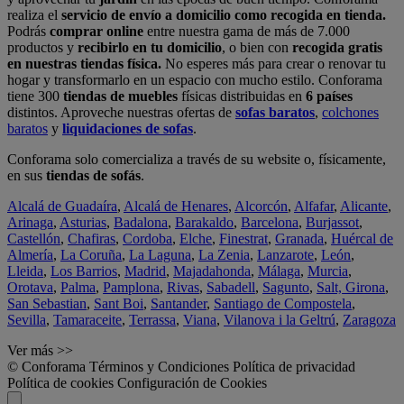
realiza el
servicio de envío a domicilio como recogida en tienda.
Podrás
comprar online
entre nuestra gama de más de 7.000
productos y
recibirlo en tu domicilio
, o bien con
recogida gratis
en nuestras tiendas física.
No esperes más para crear o renovar tu
hogar y transformarlo en un espacio con mucho estilo. Conforama
tiene 300
tiendas de muebles
físicas distribuidas en
6 países
distintos. Aproveche nuestras ofertas de
sofas baratos
,
colchones
baratos
y
liquidaciones de sofas
.
Conforama solo comercializa a través de su website o, físicamente,
en sus
tiendas de sofás
.
Alcalá de Guadaíra
,
Alcalá de Henares
,
Alcorcón
,
Alfafar
,
Alicante
,
Arinaga
,
Asturias
,
Badalona
,
Barakaldo
,
Barcelona
,
Burjassot
,
Castellón
,
Chafiras
,
Cordoba
,
Elche
,
Finestrat
,
Granada
,
Huércal de
Almería
,
La Coruña
,
La Laguna
,
La Zenia
,
Lanzarote
,
León
,
Lleida
,
Los Barrios
,
Madrid
,
Majadahonda
,
Málaga
,
Murcia
,
Orotava
,
Palma
,
Pamplona
,
Rivas
,
Sabadell
,
Sagunto
,
Salt, Girona
,
San Sebastian
,
Sant Boi
,
Santander
,
Santiago de Compostela
,
Sevilla
,
Tamaraceite
,
Terrassa
,
Viana
,
Vilanova i la Geltrú
,
Zaragoza
Ver más >>
© Conforama
Términos y Condiciones
Política de privacidad
Política de cookies
Configuración de Cookies