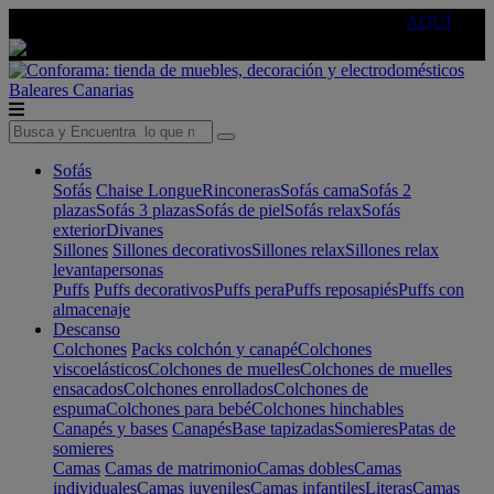
🔵Cambia tu electro con
-10% EXTRA
de descuento ☑️
AQUÍ
Baleares
Canarias
Sofás
Sofás
Chaise Longue
Rinconeras
Sofás cama
Sofás 2
plazas
Sofás 3 plazas
Sofás de piel
Sofás relax
Sofás
exterior
Divanes
Sillones
Sillones decorativos
Sillones relax
Sillones relax
levantapersonas
Puffs
Puffs decorativos
Puffs pera
Puffs reposapiés
Puffs con
almacenaje
Descanso
Colchones
Packs colchón y canapé
Colchones
viscoelásticos
Colchones de muelles
Colchones de muelles
ensacados
Colchones enrollados
Colchones de
espuma
Colchones para bebé
Colchones hinchables
Canapés y bases
Canapés
Base tapizadas
Somieres
Patas de
somieres
Camas
Camas de matrimonio
Camas dobles
Camas
individuales
Camas juveniles
Camas infantiles
Literas
Camas