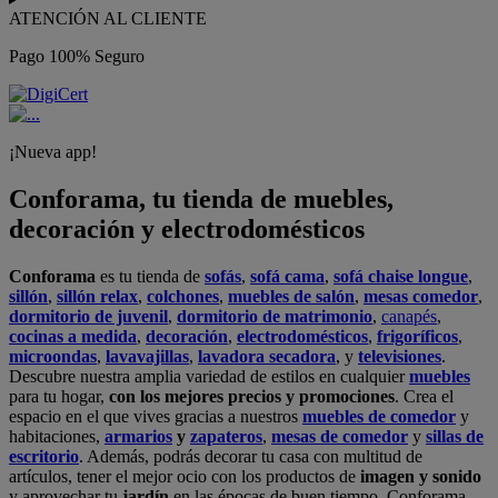
ATENCIÓN AL CLIENTE
Pago 100% Seguro
¡Nueva app!
Conforama, tu tienda de muebles,
decoración y electrodomésticos
Conforama
es tu tienda de
sofás
,
sofá cama
,
sofá chaise longue
,
sillón
,
sillón relax
,
colchones
,
muebles de salón
,
mesas comedor
,
dormitorio de juvenil
,
dormitorio de matrimonio
,
canapés
,
cocinas a medida
,
decoración
,
electrodomésticos
,
frigoríficos
,
microondas
,
lavavajillas
,
lavadora secadora
, y
televisiones
.
Descubre nuestra amplia variedad de estilos en cualquier
muebles
para tu hogar,
con los mejores precios y promociones
. Crea el
espacio en el que vives gracias a nuestros
muebles de comedor
y
habitaciones,
armarios
y
zapateros
,
mesas de comedor
y
sillas de
escritorio
. Además, podrás decorar tu casa con multitud de
artículos, tener el mejor ocio con los productos de
imagen y sonido
y aprovechar tu
jardín
en las épocas de buen tiempo. Conforama