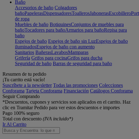
Baño
Accesorios de baño
Colgadores
baño
Papeleras
Dispensadores
Toalleros
Jaboneras
Escobillero
Port
de ropa
Muebles de baño
Botiquines
Conjuntos de muebles para
baño
Tocadores para baño
Armarios para baño
Repisa para
baño
Espejos de baño
Espejos de baño sin Luz
Espejos de baño
iluminados
Espejos de baño con aumento
Sanitarios
Bañeras
Lavabos
Mamparas
Grifería
Grifos para cocina
Grifos para ducha
Seguridad de baño
Barras de seguridad para baño
Resumen de tu pedido
¡Tu carrito está vacío!
Suscríbete a la newsletter
Todas las promociones
Colecciones
Conforama
Tarjeta Conforama
Financiación
Catálogos Conforama
Seguir Comprando
*Descuentos, cupones y servicios son aplicados en el carrito. Haz
clic en Tramitar Pedido para ver estos descuentos e importes
Pago 100% seguro
Total con descuento
(IVA incluido*)
Ir Al Carrito