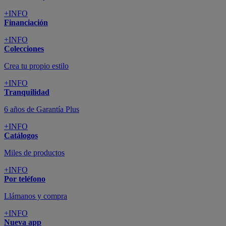
+INFO
Financiación
+INFO
Colecciones
Crea tu propio estilo
+INFO
Tranquilidad
6 años de Garantía Plus
+INFO
Catálogos
Miles de productos
+INFO
Por teléfono
Llámanos y compra
+INFO
Nueva app