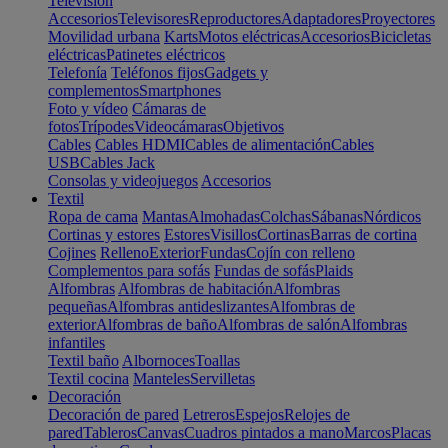
Televisión
Accesorios
Televisores
Reproductores
Adaptadores
Proyectores
Movilidad urbana
Karts
Motos eléctricas
Accesorios
Bicicletas
eléctricas
Patinetes eléctricos
Telefonía
Teléfonos fijos
Gadgets y
complementos
Smartphones
Foto y vídeo
Cámaras de
fotos
Trípodes
Videocámaras
Objetivos
Cables
Cables HDMI
Cables de alimentación
Cables
USB
Cables Jack
Consolas y videojuegos
Accesorios
Textil
Ropa de cama
Mantas
Almohadas
Colchas
Sábanas
Nórdicos
Cortinas y estores
Estores
Visillos
Cortinas
Barras de cortina
Cojines
Relleno
Exterior
Fundas
Cojín con relleno
Complementos para sofás
Fundas de sofás
Plaids
Alfombras
Alfombras de habitación
Alfombras
pequeñas
Alfombras antideslizantes
Alfombras de
exterior
Alfombras de baño
Alfombras de salón
Alfombras
infantiles
Textil baño
Albornoces
Toallas
Textil cocina
Manteles
Servilletas
Decoración
Decoración de pared
Letreros
Espejos
Relojes de
pared
Tableros
Canvas
Cuadros pintados a mano
Marcos
Placas