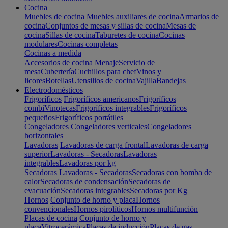
Cocina
Muebles de cocina
Muebles auxiliares de cocina
Armarios de
cocina
Conjuntos de mesas y sillas de cocina
Mesas de
cocina
Sillas de cocina
Taburetes de cocina
Cocinas
modulares
Cocinas completas
Cocinas a medida
Accesorios de cocina
Menaje
Servicio de
mesa
Cubertería
Cuchillos para chef
Vinos y
licores
Botellas
Utensilios de cocina
Vajilla
Bandejas
Electrodomésticos
Frigoríficos
Frigoríficos americanos
Frigoríficos
combi
Vinotecas
Frigoríficos integrables
Frigoríficos
pequeños
Frigoríficos portátiles
Congeladores
Congeladores verticales
Congeladores
horizontales
Lavadoras
Lavadoras de carga frontal
Lavadoras de carga
superior
Lavadoras - Secadoras
Lavadoras
integrables
Lavadoras por kg
Secadoras
Lavadoras - Secadoras
Secadoras con bomba de
calor
Secadoras de condensación
Secadoras de
evacuación
Secadoras integrables
Secadoras por Kg
Hornos
Conjunto de horno y placa
Hornos
convencionales
Hornos pirolíticos
Hornos multifunción
Placas de cocina
Conjunto de horno y
placa
Vitrocerámica
Placas de inducción
Placas de gas