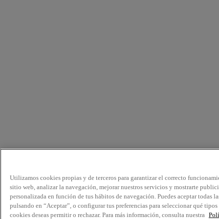
Utilizamos cookies propias y de terceros para garantizar el correcto funcionami
sitio web, analizar la navegación, mejorar nuestros servicios y mostrarte public
personalizada en función de tus hábitos de navegación. Puedes aceptar todas la
pulsando en “Aceptar”, o configurar tus preferencias para seleccionar qué tipos
cookies deseas permitir o rechazar. Para más información, consulta nuestra
Pol