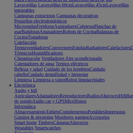
Lavavajillas
Lavavajillas 60cm
Lavavajillas 45cm
Lavavajillas
integrables
Campanas extractoras
Campanas decorativas
Pequeños electrodomésticos
Microondas
Freidoras
Aspiradores
Cafeteras
Planchas de
asar
Batidoras
Amasadores
Robots de Cocina
Balanzas de
Cocina
Tostadoras
Calefacción
Termoventiladores
Convectores
Estufas
Radiadores
Calefactores
D
Térmicos
Humidificadores
Climatización
Ventiladores
Aire acondicionado
Calentadores de agua
Termos eléctricos
Belleza y salud
Cuidado de los hombres
Cuidado
cabello
Cuidado dental
Salud y bienestar
Limpieza
Limpieza a vapor
Robot limpiacristales
Electrónica
Audio y hifi
Auriculares
Adaptadores
Reproductores
Radios
Altavoces
Hifi
Bar
de sonido
Audio car y GPS
Micrófonos
Informática
Almacenamiento
Tablets
Complementos
Portátiles
Impresoras
Gaming & streaming
Monitores gaming
Accesorios
Smart home
Timbres
Cámaras
Altavoces
Wearables
Smartwatches