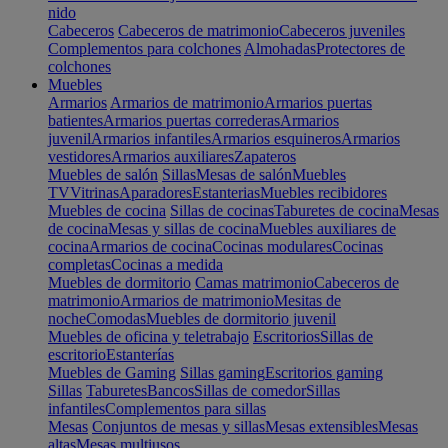
nido
Cabeceros
Cabeceros de matrimonio
Cabeceros juveniles
Complementos para colchones
Almohadas
Protectores de
colchones
Muebles
Armarios
Armarios de matrimonio
Armarios puertas
batientes
Armarios puertas correderas
Armarios
juvenil
Armarios infantiles
Armarios esquineros
Armarios
vestidores
Armarios auxiliares
Zapateros
Muebles de salón
Sillas
Mesas de salón
Muebles
TV
Vitrinas
Aparadores
Estanterias
Muebles recibidores
Muebles de cocina
Sillas de cocinas
Taburetes de cocina
Mesas
de cocina
Mesas y sillas de cocina
Muebles auxiliares de
cocina
Armarios de cocina
Cocinas modulares
Cocinas
completas
Cocinas a medida
Muebles de dormitorio
Camas matrimonio
Cabeceros de
matrimonio
Armarios de matrimonio
Mesitas de
noche
Comodas
Muebles de dormitorio juvenil
Muebles de oficina y teletrabajo
Escritorios
Sillas de
escritorio
Estanterías
Muebles de Gaming
Sillas gaming
Escritorios gaming
Sillas
Taburetes
Bancos
Sillas de comedor
Sillas
infantiles
Complementos para sillas
Mesas
Conjuntos de mesas y sillas
Mesas extensibles
Mesas
altas
Mesas multiusos