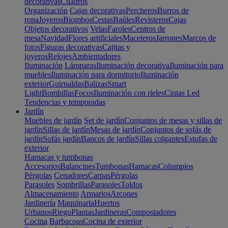
decorativas
Cuadros
Organización
Cajas decorativas
Percheros
Burros de
ropa
Joyeros
Biombos
Cestas
Baúles
Revisteros
Cajas
Objetos decorativos
Velas
Faroles
Centros de
mesa
Navidad
Flores artificiales
Maceteros
Jarrones
Marcos de
fotos
Figuras decorativas
Cajitas y
joyeros
Relojes
Ambientadores
Iluminación
Lámparas
Iluminación decorativa
Iluminación para
muebles
Iluminación para dormitorio
Iluminación
exterior
Guirnaldas
Balizas
Smart
Light
Bombillas
Focos
Iluminación con rieles
Cintas Led
Tendencias y temporadas
Jardín
Muebles de jardín
Set de jardín
Conjuntos de mesas y sillas de
jardín
Sillas de jardín
Mesas de jardín
Conjuntos de sofás de
jardín
Sofás jardín
Bancos de jardín
Sillas colgantes
Estufas de
exterior
Hamacas y tumbonas
Accesorios
Balancines
Tumbonas
Hamacas
Columpios
Pérgolas
Cenadores
Carpas
Pérgolas
Parasoles
Sombrillas
Parasoles
Toldos
Almacenamiento
Armarios
Arcones
Jardinería
Maquinaria
Huertos
Urbanos
Riego
Plantas
Jardineras
Compostadores
Cocina
Barbacoas
Cocina de exterior