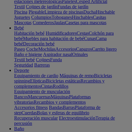
estaciones metereológicas
Paneles
Cesped Artificial
Textil
Cojines de jardín
Fundas de jardín
Piscina
Plegable
Limpieza de piscinas
Ducha
Hinchable
Juguetes
Columpios
Toboganes
Hinchables
Casitas
Mascotas
Comederos
Jaulas
Casetas para mascotas
Bebé
Habitación bebé
Humidificadores
Cestas
Colchón para
bebé
Muebles para habitación de bebé
Cunas
Cama
bebé
Decoración bebé
Paseo
Coche
Mochilas
Accesorios
Capazos
Carrito ligero
Baño e higiene
Aspirador nasal
Orinales
Textil bebé
Cojines
Funda
Seguridad
Barreras
Deporte
Equipamiento de cardio
Máquinas de remo
Bicicletas
spinning
Elípticas
Bicicletas estáticas
Recambios y
complementos
Cintas
Rodillos
Equipamiento de musculación
Bancos
Mancuernas
Máquinas
Plataformas
vibratorias
Recambios y complementos
Accesorios fitness
Bandas
Barras
Plataforma de
step
Cuerdas
Bolas y esferas de equilibrio
Recuperación muscular
Electroestimulación
Terapia de
percusión
Baño