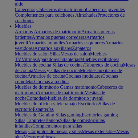
nido
Cabeceros
Cabeceros de matrimonio
Cabeceros juveniles
Complementos para colchones
Almohadas
Protectores de
colchones
Muebles
Armarios
Armarios de matrimonio
Armarios puertas
batientes
Armarios puertas correderas
Armarios
juvenil
Armarios infantiles
Armarios esquineros
Armarios
vestidores
Armarios auxiliares
Zapateros
Muebles de salón
Sillas
Mesas de salón
Muebles
TV
Vitrinas
Aparadores
Estanterias
Muebles recibidores
Muebles de cocina
Sillas de cocinas
Taburetes de cocina
Mesas
de cocina
Mesas y sillas de cocina
Muebles auxiliares de
cocina
Armarios de cocina
Cocinas modulares
Cocinas
completas
Cocinas a medida
Muebles de dormitorio
Camas matrimonio
Cabeceros de
matrimonio
Armarios de matrimonio
Mesitas de
noche
Comodas
Muebles de dormitorio juvenil
Muebles de oficina y teletrabajo
Escritorios
Sillas de
escritorio
Estanterías
Muebles de Gaming
Sillas gaming
Escritorios gaming
Sillas
Taburetes
Bancos
Sillas de comedor
Sillas
infantiles
Complementos para sillas
Mesas
Conjuntos de mesas y sillas
Mesas extensibles
Mesas
altas
Mesas multiusos