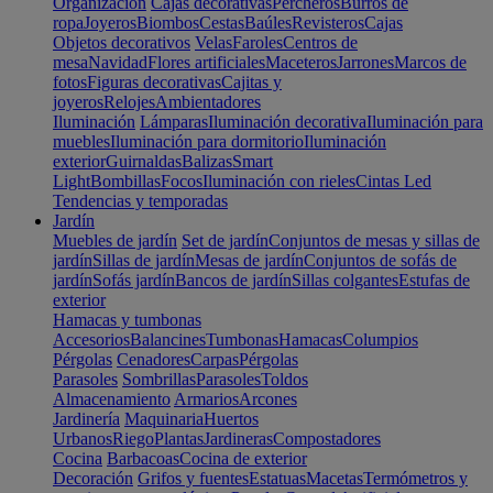
Organización
Cajas decorativas
Percheros
Burros de
ropa
Joyeros
Biombos
Cestas
Baúles
Revisteros
Cajas
Objetos decorativos
Velas
Faroles
Centros de
mesa
Navidad
Flores artificiales
Maceteros
Jarrones
Marcos de
fotos
Figuras decorativas
Cajitas y
joyeros
Relojes
Ambientadores
Iluminación
Lámparas
Iluminación decorativa
Iluminación para
muebles
Iluminación para dormitorio
Iluminación
exterior
Guirnaldas
Balizas
Smart
Light
Bombillas
Focos
Iluminación con rieles
Cintas Led
Tendencias y temporadas
Jardín
Muebles de jardín
Set de jardín
Conjuntos de mesas y sillas de
jardín
Sillas de jardín
Mesas de jardín
Conjuntos de sofás de
jardín
Sofás jardín
Bancos de jardín
Sillas colgantes
Estufas de
exterior
Hamacas y tumbonas
Accesorios
Balancines
Tumbonas
Hamacas
Columpios
Pérgolas
Cenadores
Carpas
Pérgolas
Parasoles
Sombrillas
Parasoles
Toldos
Almacenamiento
Armarios
Arcones
Jardinería
Maquinaria
Huertos
Urbanos
Riego
Plantas
Jardineras
Compostadores
Cocina
Barbacoas
Cocina de exterior
Decoración
Grifos y fuentes
Estatuas
Macetas
Termómetros y