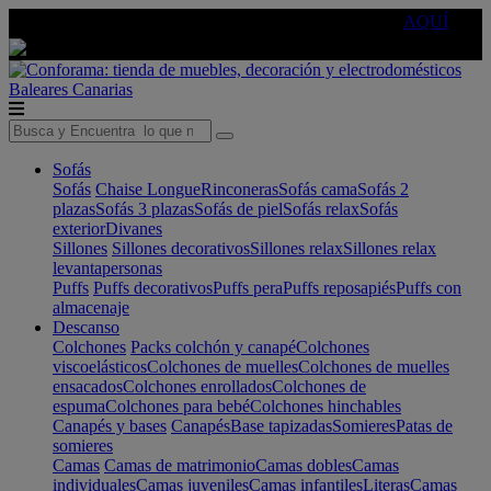
🔵Cambia tu electro con
-10% EXTRA
de descuento ☑️
AQUÍ
Baleares
Canarias
Sofás
Sofás
Chaise Longue
Rinconeras
Sofás cama
Sofás 2
plazas
Sofás 3 plazas
Sofás de piel
Sofás relax
Sofás
exterior
Divanes
Sillones
Sillones decorativos
Sillones relax
Sillones relax
levantapersonas
Puffs
Puffs decorativos
Puffs pera
Puffs reposapiés
Puffs con
almacenaje
Descanso
Colchones
Packs colchón y canapé
Colchones
viscoelásticos
Colchones de muelles
Colchones de muelles
ensacados
Colchones enrollados
Colchones de
espuma
Colchones para bebé
Colchones hinchables
Canapés y bases
Canapés
Base tapizadas
Somieres
Patas de
somieres
Camas
Camas de matrimonio
Camas dobles
Camas
individuales
Camas juveniles
Camas infantiles
Literas
Camas