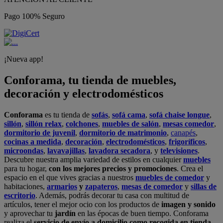
Pago 100% Seguro
¡Nueva app!
Conforama, tu tienda de muebles,
decoración y electrodomésticos
Conforama
es tu tienda de
sofás
,
sofá cama
,
sofá chaise longue
,
sillón
,
sillón relax
,
colchones
,
muebles de salón
,
mesas comedor
,
dormitorio de juvenil
,
dormitorio de matrimonio
,
canapés
,
cocinas a medida
,
decoración
,
electrodomésticos
,
frigoríficos
,
microondas
,
lavavajillas
,
lavadora secadora
, y
televisiones
.
Descubre nuestra amplia variedad de estilos en cualquier
muebles
para tu hogar,
con los mejores precios y promociones
. Crea el
espacio en el que vives gracias a nuestros
muebles de comedor
y
habitaciones,
armarios
y
zapateros
,
mesas de comedor
y
sillas de
escritorio
. Además, podrás decorar tu casa con multitud de
artículos, tener el mejor ocio con los productos de
imagen y sonido
y aprovechar tu
jardín
en las épocas de buen tiempo. Conforama
realiza el
servicio de envío a domicilio como recogida en tienda.