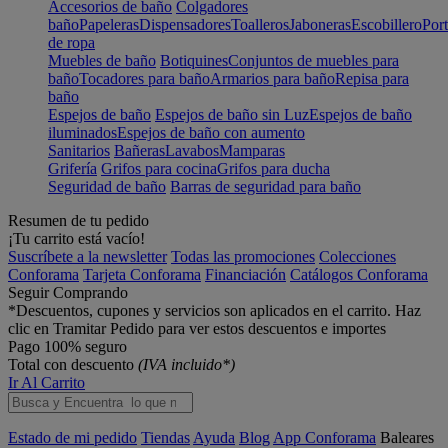
Accesorios de baño
Colgadores
baño
Papeleras
Dispensadores
Toalleros
Jaboneras
Escobillero
Port
de ropa
Muebles de baño
Botiquines
Conjuntos de muebles para
baño
Tocadores para baño
Armarios para baño
Repisa para
baño
Espejos de baño
Espejos de baño sin Luz
Espejos de baño
iluminados
Espejos de baño con aumento
Sanitarios
Bañeras
Lavabos
Mamparas
Grifería
Grifos para cocina
Grifos para ducha
Seguridad de baño
Barras de seguridad para baño
Resumen de tu pedido
¡Tu carrito está vacío!
Suscríbete a la newsletter
Todas las promociones
Colecciones
Conforama
Tarjeta Conforama
Financiación
Catálogos Conforama
Seguir Comprando
*Descuentos, cupones y servicios son aplicados en el carrito. Haz
clic en Tramitar Pedido para ver estos descuentos e importes
Pago 100% seguro
Total con descuento
(IVA incluido*)
Ir Al Carrito
Estado de mi pedido
Tiendas
Ayuda
Blog
App Conforama
Baleares