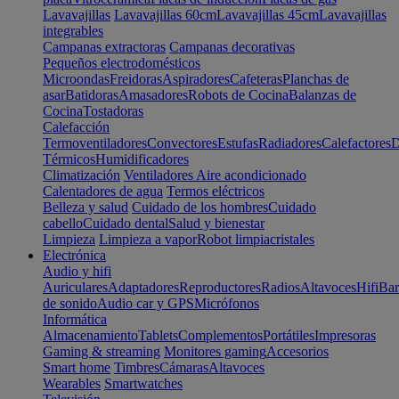
Lavavajillas
Lavavajillas 60cm
Lavavajillas 45cm
Lavavajillas
integrables
Campanas extractoras
Campanas decorativas
Pequeños electrodomésticos
Microondas
Freidoras
Aspiradores
Cafeteras
Planchas de
asar
Batidoras
Amasadores
Robots de Cocina
Balanzas de
Cocina
Tostadoras
Calefacción
Termoventiladores
Convectores
Estufas
Radiadores
Calefactores
D
Térmicos
Humidificadores
Climatización
Ventiladores
Aire acondicionado
Calentadores de agua
Termos eléctricos
Belleza y salud
Cuidado de los hombres
Cuidado
cabello
Cuidado dental
Salud y bienestar
Limpieza
Limpieza a vapor
Robot limpiacristales
Electrónica
Audio y hifi
Auriculares
Adaptadores
Reproductores
Radios
Altavoces
Hifi
Bar
de sonido
Audio car y GPS
Micrófonos
Informática
Almacenamiento
Tablets
Complementos
Portátiles
Impresoras
Gaming & streaming
Monitores gaming
Accesorios
Smart home
Timbres
Cámaras
Altavoces
Wearables
Smartwatches