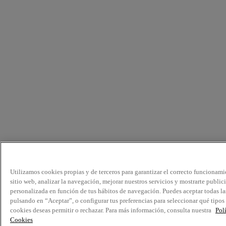
Utilizamos cookies propias y de terceros para garantizar el correcto funcionami
sitio web, analizar la navegación, mejorar nuestros servicios y mostrarte public
personalizada en función de tus hábitos de navegación. Puedes aceptar todas la
pulsando en “Aceptar”, o configurar tus preferencias para seleccionar qué tipos
cookies deseas permitir o rechazar. Para más información, consulta nuestra
Pol
Cookies