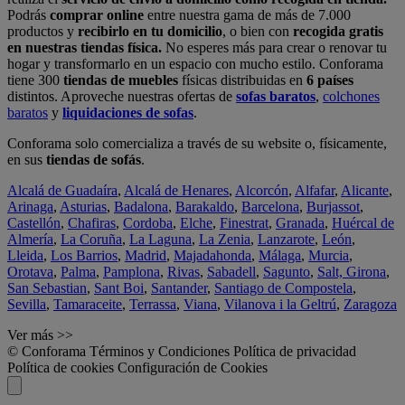
Podrás
comprar online
entre nuestra gama de más de 7.000
productos y
recibirlo en tu domicilio
, o bien con
recogida gratis
en nuestras tiendas física.
No esperes más para crear o renovar tu
hogar y transformarlo en un espacio con mucho estilo. Conforama
tiene 300
tiendas de muebles
físicas distribuidas en
6 países
distintos. Aproveche nuestras ofertas de
sofas baratos
,
colchones
baratos
y
liquidaciones de sofas
.
Conforama solo comercializa a través de su website o, físicamente,
en sus
tiendas de sofás
.
Alcalá de Guadaíra
,
Alcalá de Henares
,
Alcorcón
,
Alfafar
,
Alicante
,
Arinaga
,
Asturias
,
Badalona
,
Barakaldo
,
Barcelona
,
Burjassot
,
Castellón
,
Chafiras
,
Cordoba
,
Elche
,
Finestrat
,
Granada
,
Huércal de
Almería
,
La Coruña
,
La Laguna
,
La Zenia
,
Lanzarote
,
León
,
Lleida
,
Los Barrios
,
Madrid
,
Majadahonda
,
Málaga
,
Murcia
,
Orotava
,
Palma
,
Pamplona
,
Rivas
,
Sabadell
,
Sagunto
,
Salt, Girona
,
San Sebastian
,
Sant Boi
,
Santander
,
Santiago de Compostela
,
Sevilla
,
Tamaraceite
,
Terrassa
,
Viana
,
Vilanova i la Geltrú
,
Zaragoza
Ver más >>
© Conforama
Términos y Condiciones
Política de privacidad
Política de cookies
Configuración de Cookies