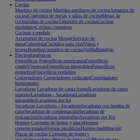
Cocina
Muebles de cocina
Muebles auxiliares de cocina
Armarios de
cocina
Conjuntos de mesas y sillas de cocina
Mesas de
cocina
Sillas de cocina
Taburetes de cocina
Cocinas
modulares
Cocinas completas
Cocinas a medida
Accesorios de cocina
Menaje
Servicio de
mesa
Cubertería
Cuchillos para chef
Vinos y
licores
Botellas
Utensilios de cocina
Vajilla
Bandejas
Electrodomésticos
Frigoríficos
Frigoríficos americanos
Frigoríficos
combi
Vinotecas
Frigoríficos integrables
Frigoríficos
pequeños
Frigoríficos portátiles
Congeladores
Congeladores verticales
Congeladores
horizontales
Lavadoras
Lavadoras de carga frontal
Lavadoras de carga
superior
Lavadoras - Secadoras
Lavadoras
integrables
Lavadoras por kg
Secadoras
Lavadoras - Secadoras
Secadoras con bomba de
calor
Secadoras de condensación
Secadoras de
evacuación
Secadoras integrables
Secadoras por Kg
Hornos
Conjunto de horno y placa
Hornos
convencionales
Hornos pirolíticos
Hornos multifunción
Placas de cocina
Conjunto de horno y
placa
Vitrocerámica
Placas de inducción
Placas de gas