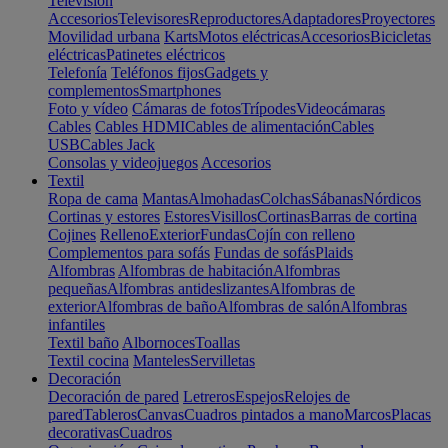
Televisión
Accesorios
Televisores
Reproductores
Adaptadores
Proyectores
Movilidad urbana
Karts
Motos eléctricas
Accesorios
Bicicletas
eléctricas
Patinetes eléctricos
Telefonía
Teléfonos fijos
Gadgets y
complementos
Smartphones
Foto y vídeo
Cámaras de fotos
Trípodes
Videocámaras
Cables
Cables HDMI
Cables de alimentación
Cables
USB
Cables Jack
Consolas y videojuegos
Accesorios
Textil
Ropa de cama
Mantas
Almohadas
Colchas
Sábanas
Nórdicos
Cortinas y estores
Estores
Visillos
Cortinas
Barras de cortina
Cojines
Relleno
Exterior
Fundas
Cojín con relleno
Complementos para sofás
Fundas de sofás
Plaids
Alfombras
Alfombras de habitación
Alfombras
pequeñas
Alfombras antideslizantes
Alfombras de
exterior
Alfombras de baño
Alfombras de salón
Alfombras
infantiles
Textil baño
Albornoces
Toallas
Textil cocina
Manteles
Servilletas
Decoración
Decoración de pared
Letreros
Espejos
Relojes de
pared
Tableros
Canvas
Cuadros pintados a mano
Marcos
Placas
decorativas
Cuadros