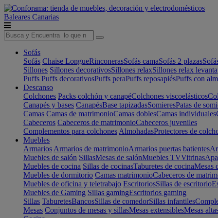
Baleares
Canarias
Sofás
Sofás
Chaise Longue
Rinconeras
Sofás cama
Sofás 2 plazas
Sofá
Sillones
Sillones decorativos
Sillones relax
Sillones relax levant
Puffs
Puffs decorativos
Puffs pera
Puffs reposapiés
Puffs con al
Descanso
Colchones
Packs colchón y canapé
Colchones viscoelásticos
Col
Canapés y bases
Canapés
Base tapizadas
Somieres
Patas de somi
Camas
Camas de matrimonio
Camas dobles
Camas individuales
Cabeceros
Cabeceros de matrimonio
Cabeceros juveniles
Complementos para colchones
Almohadas
Protectores de colch
Muebles
Armarios
Armarios de matrimonio
Armarios puertas batientes
Ar
Muebles de salón
Sillas
Mesas de salón
Muebles TV
Vitrinas
Apa
Muebles de cocina
Sillas de cocinas
Taburetes de cocina
Mesas d
Muebles de dormitorio
Camas matrimonio
Cabeceros de matrim
Muebles de oficina y teletrabajo
Escritorios
Sillas de escritorio
Es
Muebles de Gaming
Sillas gaming
Escritorios gaming
Sillas
Taburetes
Bancos
Sillas de comedor
Sillas infantiles
Complem
Mesas
Conjuntos de mesas y sillas
Mesas extensibles
Mesas alta