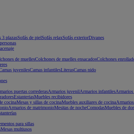
s 3 plazas
Sofás de piel
Sofás relax
Sofás exterior
Divanes
apersonas
macenaje
chones de muelles
Colchones de muelles ensacados
Colchones enrollad
eres
Camas juveniles
Camas infantiles
Literas
Camas nido
ones
marios puertas correderas
Armarios juvenil
Armarios infantiles
Armarios 
radores
Estanterias
Muebles recibidores
e cocina
Mesas y sillas de cocina
Muebles auxiliares de cocina
Armarios
onio
Armarios de matrimonio
Mesitas de noche
Comodas
Muebles de dor
tanterías
entos para sillas
s
Mesas multiusos