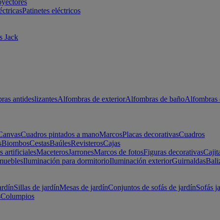
oyectores
éctricas
Patinetes eléctricos
s Jack
ras antideslizantes
Alfombras de exterior
Alfombras de baño
Alfombras 
Canvas
Cuadros pintados a mano
Marcos
Placas decorativas
Cuadros
s
Biombos
Cestas
Baúles
Revisteros
Cajas
s artificiales
Maceteros
Jarrones
Marcos de fotos
Figuras decorativas
Cajit
muebles
Iluminación para dormitorio
Iluminación exterior
Guirnaldas
Bali
ardín
Sillas de jardín
Mesas de jardín
Conjuntos de sofás de jardín
Sofás j
s
Columpios