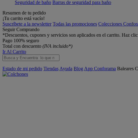
Seguridad de baño
Barras de seguridad para baño
Resumen de tu pedido
¡Tu carrito está vacío!
Suscríbete a la newsletter
Todas las promociones
Colecciones Confo
Seguir Comprando
*Descuentos, cupones y servicios son aplicados en el carrito. Haz cli
Pago 100% seguro
Total con descuento
(IVA incluido*)
Ir Al Carrito
Estado de mi pedido
Tiendas
Ayuda
Blog
App Conforama
Baleares
C