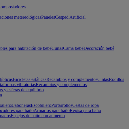
ompostadores
aciones metereológicas
Paneles
Cesped Artificial
les para habitación de bebé
Cunas
Cama bebé
Decoración bebé
lípticas
Bicicletas estáticas
Recambios y complementos
Cintas
Rodillos
taformas vibratorias
Recambios y complementos
s y esferas de equilibrio
ón
alleros
Jaboneras
Escobillero
Portarrollos
Cestas de ropa
cadores para baño
Armarios para baño
Repisa para baño
inados
Espejos de baño con aumento