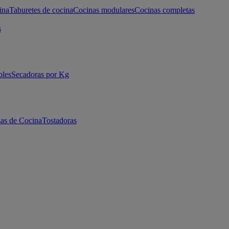
ina
Taburetes de cocina
Cocinas modulares
Cocinas completas
s
bles
Secadoras por Kg
as de Cocina
Tostadoras