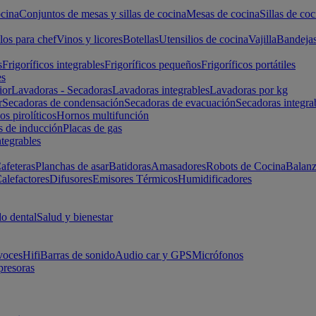
cina
Conjuntos de mesas y sillas de cocina
Mesas de cocina
Sillas de coc
los para chef
Vinos y licores
Botellas
Utensilios de cocina
Vajilla
Bandeja
s
Frigoríficos integrables
Frigoríficos pequeños
Frigoríficos portátiles
es
ior
Lavadoras - Secadoras
Lavadoras integrables
Lavadoras por kg
r
Secadoras de condensación
Secadoras de evacuación
Secadoras integra
s pirolíticos
Hornos multifunción
s de inducción
Placas de gas
ntegrables
afeteras
Planchas de asar
Batidoras
Amasadores
Robots de Cocina
Balanz
alefactores
Difusores
Emisores Térmicos
Humidificadores
o dental
Salud y bienestar
voces
Hifi
Barras de sonido
Audio car y GPS
Micrófonos
presoras