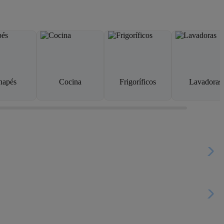
napés
Cocina
Frigoríficos
Lavadoras