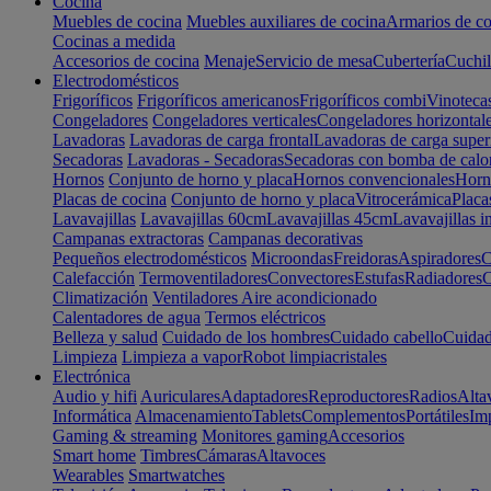
Cocina
Muebles de cocina
Muebles auxiliares de cocina
Armarios de co
Cocinas a medida
Accesorios de cocina
Menaje
Servicio de mesa
Cubertería
Cuchil
Electrodomésticos
Frigoríficos
Frigoríficos americanos
Frigoríficos combi
Vinoteca
Congeladores
Congeladores verticales
Congeladores horizontal
Lavadoras
Lavadoras de carga frontal
Lavadoras de carga super
Secadoras
Lavadoras - Secadoras
Secadoras con bomba de calo
Hornos
Conjunto de horno y placa
Hornos convencionales
Horno
Placas de cocina
Conjunto de horno y placa
Vitrocerámica
Placa
Lavavajillas
Lavavajillas 60cm
Lavavajillas 45cm
Lavavajillas i
Campanas extractoras
Campanas decorativas
Pequeños electrodomésticos
Microondas
Freidoras
Aspiradores
C
Calefacción
Termoventiladores
Convectores
Estufas
Radiadores
C
Climatización
Ventiladores
Aire acondicionado
Calentadores de agua
Termos eléctricos
Belleza y salud
Cuidado de los hombres
Cuidado cabello
Cuidad
Limpieza
Limpieza a vapor
Robot limpiacristales
Electrónica
Audio y hifi
Auriculares
Adaptadores
Reproductores
Radios
Alta
Informática
Almacenamiento
Tablets
Complementos
Portátiles
Im
Gaming & streaming
Monitores gaming
Accesorios
Smart home
Timbres
Cámaras
Altavoces
Wearables
Smartwatches