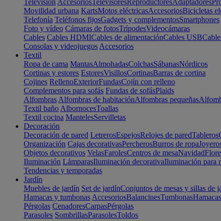
Televisión
Accesorios
Televisores
Reproductores
Adaptadores
Pr
Movilidad urbana
Karts
Motos eléctricas
Accesorios
Bicicletas el
Telefonía
Teléfonos fijos
Gadgets y complementos
Smartphones
Foto y vídeo
Cámaras de fotos
Trípodes
Videocámaras
Cables
Cables HDMI
Cables de alimentación
Cables USB
Cable
Consolas y videojuegos
Accesorios
Textil
Ropa de cama
Mantas
Almohadas
Colchas
Sábanas
Nórdicos
Cortinas y estores
Estores
Visillos
Cortinas
Barras de cortina
Cojines
Relleno
Exterior
Fundas
Cojín con relleno
Complementos para sofás
Fundas de sofás
Plaids
Alfombras
Alfombras de habitación
Alfombras pequeñas
Alfomb
Textil baño
Albornoces
Toallas
Textil cocina
Manteles
Servilletas
Decoración
Decoración de pared
Letreros
Espejos
Relojes de pared
Tableros
Organización
Cajas decorativas
Percheros
Burros de ropa
Joyero
Objetos decorativos
Velas
Faroles
Centros de mesa
Navidad
Flore
Iluminación
Lámparas
Iluminación decorativa
Iluminación para 
Tendencias y temporadas
Jardín
Muebles de jardín
Set de jardín
Conjuntos de mesas y sillas de j
Hamacas y tumbonas
Accesorios
Balancines
Tumbonas
Hamaca
Pérgolas
Cenadores
Carpas
Pérgolas
Parasoles
Sombrillas
Parasoles
Toldos