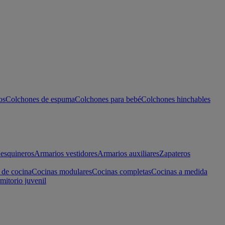
os
Colchones de espuma
Colchones para bebé
Colchones hinchables
esquineros
Armarios vestidores
Armarios auxiliares
Zapateros
 de cocina
Cocinas modulares
Cocinas completas
Cocinas a medida
mitorio juvenil