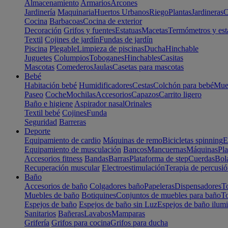
Almacenamiento
Armarios
Arcones
Jardinería
Maquinaria
Huertos Urbanos
Riego
Plantas
Jardineras
C
Cocina
Barbacoas
Cocina de exterior
Decoración
Grifos y fuentes
Estatuas
Macetas
Termómetros y est
Textil
Cojines de jardín
Fundas de jardín
Piscina
Plegable
Limpieza de piscinas
Ducha
Hinchable
Juguetes
Columpios
Toboganes
Hinchables
Casitas
Mascotas
Comederos
Jaulas
Casetas para mascotas
Bebé
Habitación bebé
Humidificadores
Cestas
Colchón para bebé
Mueb
Paseo
Coche
Mochilas
Accesorios
Capazos
Carrito ligero
Baño e higiene
Aspirador nasal
Orinales
Textil bebé
Cojines
Funda
Seguridad
Barreras
Deporte
Equipamiento de cardio
Máquinas de remo
Bicicletas spinning
E
Equipamiento de musculación
Bancos
Mancuernas
Máquinas
Pla
Accesorios fitness
Bandas
Barras
Plataforma de step
Cuerdas
Bola
Recuperación muscular
Electroestimulación
Terapia de percusi
Baño
Accesorios de baño
Colgadores baño
Papeleras
Dispensadores
To
Muebles de baño
Botiquines
Conjuntos de muebles para baño
To
Espejos de baño
Espejos de baño sin Luz
Espejos de baño ilum
Sanitarios
Bañeras
Lavabos
Mamparas
Grifería
Grifos para cocina
Grifos para ducha