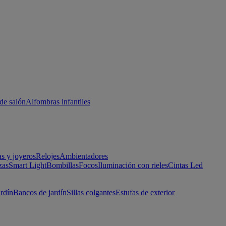
de salón
Alfombras infantiles
as y joyeros
Relojes
Ambientadores
zas
Smart Light
Bombillas
Focos
Iluminación con rieles
Cintas Led
ardín
Bancos de jardín
Sillas colgantes
Estufas de exterior