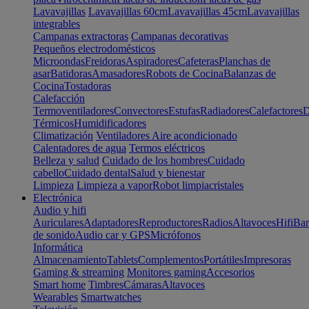
Lavavajillas
Lavavajillas 60cm
Lavavajillas 45cm
Lavavajillas
integrables
Campanas extractoras
Campanas decorativas
Pequeños electrodomésticos
Microondas
Freidoras
Aspiradores
Cafeteras
Planchas de
asar
Batidoras
Amasadores
Robots de Cocina
Balanzas de
Cocina
Tostadoras
Calefacción
Termoventiladores
Convectores
Estufas
Radiadores
Calefactores
D
Térmicos
Humidificadores
Climatización
Ventiladores
Aire acondicionado
Calentadores de agua
Termos eléctricos
Belleza y salud
Cuidado de los hombres
Cuidado
cabello
Cuidado dental
Salud y bienestar
Limpieza
Limpieza a vapor
Robot limpiacristales
Electrónica
Audio y hifi
Auriculares
Adaptadores
Reproductores
Radios
Altavoces
Hifi
Bar
de sonido
Audio car y GPS
Micrófonos
Informática
Almacenamiento
Tablets
Complementos
Portátiles
Impresoras
Gaming & streaming
Monitores gaming
Accesorios
Smart home
Timbres
Cámaras
Altavoces
Wearables
Smartwatches