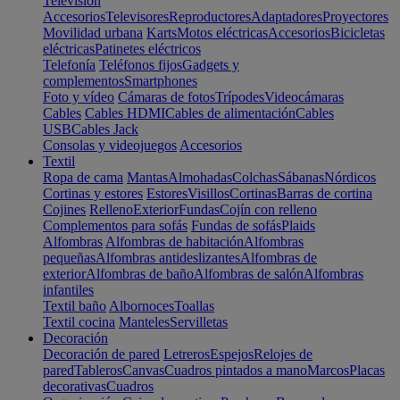
Televisión
Accesorios
Televisores
Reproductores
Adaptadores
Proyectores
Movilidad urbana
Karts
Motos eléctricas
Accesorios
Bicicletas
eléctricas
Patinetes eléctricos
Telefonía
Teléfonos fijos
Gadgets y
complementos
Smartphones
Foto y vídeo
Cámaras de fotos
Trípodes
Videocámaras
Cables
Cables HDMI
Cables de alimentación
Cables
USB
Cables Jack
Consolas y videojuegos
Accesorios
Textil
Ropa de cama
Mantas
Almohadas
Colchas
Sábanas
Nórdicos
Cortinas y estores
Estores
Visillos
Cortinas
Barras de cortina
Cojines
Relleno
Exterior
Fundas
Cojín con relleno
Complementos para sofás
Fundas de sofás
Plaids
Alfombras
Alfombras de habitación
Alfombras
pequeñas
Alfombras antideslizantes
Alfombras de
exterior
Alfombras de baño
Alfombras de salón
Alfombras
infantiles
Textil baño
Albornoces
Toallas
Textil cocina
Manteles
Servilletas
Decoración
Decoración de pared
Letreros
Espejos
Relojes de
pared
Tableros
Canvas
Cuadros pintados a mano
Marcos
Placas
decorativas
Cuadros