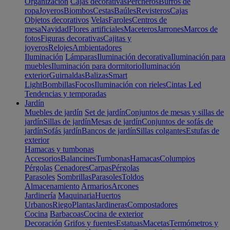
Organización
Cajas decorativas
Percheros
Burros de
ropa
Joyeros
Biombos
Cestas
Baúles
Revisteros
Cajas
Objetos decorativos
Velas
Faroles
Centros de
mesa
Navidad
Flores artificiales
Maceteros
Jarrones
Marcos de
fotos
Figuras decorativas
Cajitas y
joyeros
Relojes
Ambientadores
Iluminación
Lámparas
Iluminación decorativa
Iluminación para
muebles
Iluminación para dormitorio
Iluminación
exterior
Guirnaldas
Balizas
Smart
Light
Bombillas
Focos
Iluminación con rieles
Cintas Led
Tendencias y temporadas
Jardín
Muebles de jardín
Set de jardín
Conjuntos de mesas y sillas de
jardín
Sillas de jardín
Mesas de jardín
Conjuntos de sofás de
jardín
Sofás jardín
Bancos de jardín
Sillas colgantes
Estufas de
exterior
Hamacas y tumbonas
Accesorios
Balancines
Tumbonas
Hamacas
Columpios
Pérgolas
Cenadores
Carpas
Pérgolas
Parasoles
Sombrillas
Parasoles
Toldos
Almacenamiento
Armarios
Arcones
Jardinería
Maquinaria
Huertos
Urbanos
Riego
Plantas
Jardineras
Compostadores
Cocina
Barbacoas
Cocina de exterior
Decoración
Grifos y fuentes
Estatuas
Macetas
Termómetros y