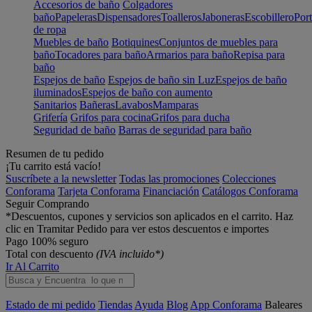
Accesorios de baño
Colgadores
baño
Papeleras
Dispensadores
Toalleros
Jaboneras
Escobillero
Port
de ropa
Muebles de baño
Botiquines
Conjuntos de muebles para
baño
Tocadores para baño
Armarios para baño
Repisa para
baño
Espejos de baño
Espejos de baño sin Luz
Espejos de baño
iluminados
Espejos de baño con aumento
Sanitarios
Bañeras
Lavabos
Mamparas
Grifería
Grifos para cocina
Grifos para ducha
Seguridad de baño
Barras de seguridad para baño
Resumen de tu pedido
¡Tu carrito está vacío!
Suscríbete a la newsletter
Todas las promociones
Colecciones
Conforama
Tarjeta Conforama
Financiación
Catálogos Conforama
Seguir Comprando
*Descuentos, cupones y servicios son aplicados en el carrito. Haz
clic en Tramitar Pedido para ver estos descuentos e importes
Pago 100% seguro
Total con descuento
(IVA incluido*)
Ir Al Carrito
Estado de mi pedido
Tiendas
Ayuda
Blog
App Conforama
Baleares