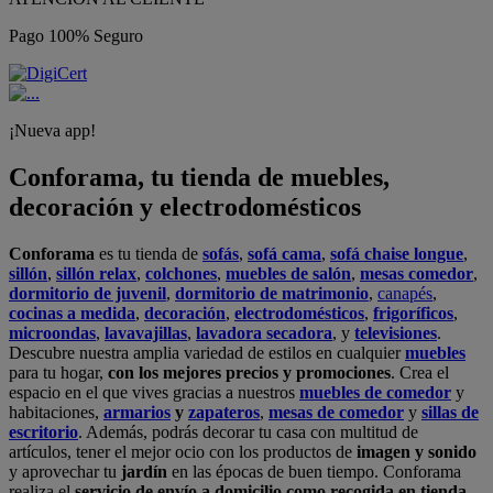
Pago 100% Seguro
¡Nueva app!
Conforama, tu tienda de muebles,
decoración y electrodomésticos
Conforama
es tu tienda de
sofás
,
sofá cama
,
sofá chaise longue
,
sillón
,
sillón relax
,
colchones
,
muebles de salón
,
mesas comedor
,
dormitorio de juvenil
,
dormitorio de matrimonio
,
canapés
,
cocinas a medida
,
decoración
,
electrodomésticos
,
frigoríficos
,
microondas
,
lavavajillas
,
lavadora secadora
, y
televisiones
.
Descubre nuestra amplia variedad de estilos en cualquier
muebles
para tu hogar,
con los mejores precios y promociones
. Crea el
espacio en el que vives gracias a nuestros
muebles de comedor
y
habitaciones,
armarios
y
zapateros
,
mesas de comedor
y
sillas de
escritorio
. Además, podrás decorar tu casa con multitud de
artículos, tener el mejor ocio con los productos de
imagen y sonido
y aprovechar tu
jardín
en las épocas de buen tiempo. Conforama
realiza el
servicio de envío a domicilio como recogida en tienda.