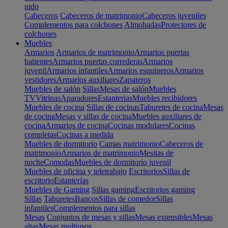
nido
Cabeceros
Cabeceros de matrimonio
Cabeceros juveniles
Complementos para colchones
Almohadas
Protectores de
colchones
Muebles
Armarios
Armarios de matrimonio
Armarios puertas
batientes
Armarios puertas correderas
Armarios
juvenil
Armarios infantiles
Armarios esquineros
Armarios
vestidores
Armarios auxiliares
Zapateros
Muebles de salón
Sillas
Mesas de salón
Muebles
TV
Vitrinas
Aparadores
Estanterias
Muebles recibidores
Muebles de cocina
Sillas de cocinas
Taburetes de cocina
Mesas
de cocina
Mesas y sillas de cocina
Muebles auxiliares de
cocina
Armarios de cocina
Cocinas modulares
Cocinas
completas
Cocinas a medida
Muebles de dormitorio
Camas matrimonio
Cabeceros de
matrimonio
Armarios de matrimonio
Mesitas de
noche
Comodas
Muebles de dormitorio juvenil
Muebles de oficina y teletrabajo
Escritorios
Sillas de
escritorio
Estanterías
Muebles de Gaming
Sillas gaming
Escritorios gaming
Sillas
Taburetes
Bancos
Sillas de comedor
Sillas
infantiles
Complementos para sillas
Mesas
Conjuntos de mesas y sillas
Mesas extensibles
Mesas
altas
Mesas multiusos