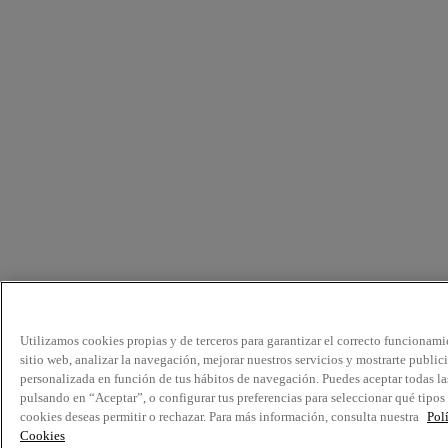
Utilizamos cookies propias y de terceros para garantizar el correcto funcionami
sitio web, analizar la navegación, mejorar nuestros servicios y mostrarte public
personalizada en función de tus hábitos de navegación. Puedes aceptar todas la
pulsando en “Aceptar”, o configurar tus preferencias para seleccionar qué tipos
cookies deseas permitir o rechazar. Para más información, consulta nuestra
Pol
Cookies