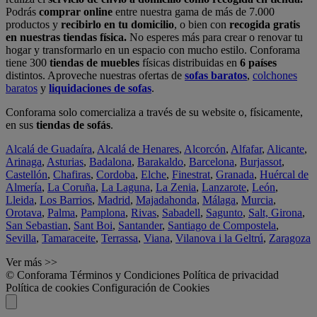
Podrás
comprar online
entre nuestra gama de más de 7.000
productos y
recibirlo en tu domicilio
, o bien con
recogida gratis
en nuestras tiendas física.
No esperes más para crear o renovar tu
hogar y transformarlo en un espacio con mucho estilo. Conforama
tiene 300
tiendas de muebles
físicas distribuidas en
6 países
distintos. Aproveche nuestras ofertas de
sofas baratos
,
colchones
baratos
y
liquidaciones de sofas
.
Conforama solo comercializa a través de su website o, físicamente,
en sus
tiendas de sofás
.
Alcalá de Guadaíra
,
Alcalá de Henares
,
Alcorcón
,
Alfafar
,
Alicante
,
Arinaga
,
Asturias
,
Badalona
,
Barakaldo
,
Barcelona
,
Burjassot
,
Castellón
,
Chafiras
,
Cordoba
,
Elche
,
Finestrat
,
Granada
,
Huércal de
Almería
,
La Coruña
,
La Laguna
,
La Zenia
,
Lanzarote
,
León
,
Lleida
,
Los Barrios
,
Madrid
,
Majadahonda
,
Málaga
,
Murcia
,
Orotava
,
Palma
,
Pamplona
,
Rivas
,
Sabadell
,
Sagunto
,
Salt, Girona
,
San Sebastian
,
Sant Boi
,
Santander
,
Santiago de Compostela
,
Sevilla
,
Tamaraceite
,
Terrassa
,
Viana
,
Vilanova i la Geltrú
,
Zaragoza
Ver más >>
© Conforama
Términos y Condiciones
Política de privacidad
Política de cookies
Configuración de Cookies