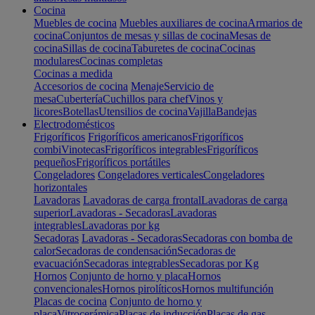
Cocina
Muebles de cocina
Muebles auxiliares de cocina
Armarios de
cocina
Conjuntos de mesas y sillas de cocina
Mesas de
cocina
Sillas de cocina
Taburetes de cocina
Cocinas
modulares
Cocinas completas
Cocinas a medida
Accesorios de cocina
Menaje
Servicio de
mesa
Cubertería
Cuchillos para chef
Vinos y
licores
Botellas
Utensilios de cocina
Vajilla
Bandejas
Electrodomésticos
Frigoríficos
Frigoríficos americanos
Frigoríficos
combi
Vinotecas
Frigoríficos integrables
Frigoríficos
pequeños
Frigoríficos portátiles
Congeladores
Congeladores verticales
Congeladores
horizontales
Lavadoras
Lavadoras de carga frontal
Lavadoras de carga
superior
Lavadoras - Secadoras
Lavadoras
integrables
Lavadoras por kg
Secadoras
Lavadoras - Secadoras
Secadoras con bomba de
calor
Secadoras de condensación
Secadoras de
evacuación
Secadoras integrables
Secadoras por Kg
Hornos
Conjunto de horno y placa
Hornos
convencionales
Hornos pirolíticos
Hornos multifunción
Placas de cocina
Conjunto de horno y
placa
Vitrocerámica
Placas de inducción
Placas de gas