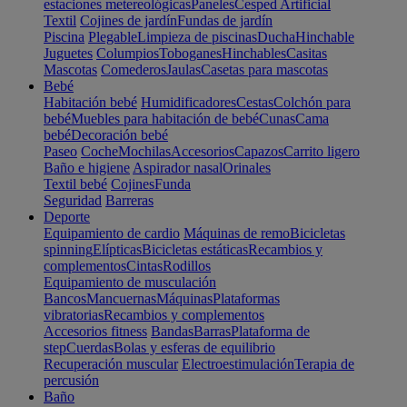
estaciones metereológicas
Paneles
Cesped Artificial
Textil
Cojines de jardín
Fundas de jardín
Piscina
Plegable
Limpieza de piscinas
Ducha
Hinchable
Juguetes
Columpios
Toboganes
Hinchables
Casitas
Mascotas
Comederos
Jaulas
Casetas para mascotas
Bebé
Habitación bebé
Humidificadores
Cestas
Colchón para
bebé
Muebles para habitación de bebé
Cunas
Cama
bebé
Decoración bebé
Paseo
Coche
Mochilas
Accesorios
Capazos
Carrito ligero
Baño e higiene
Aspirador nasal
Orinales
Textil bebé
Cojines
Funda
Seguridad
Barreras
Deporte
Equipamiento de cardio
Máquinas de remo
Bicicletas
spinning
Elípticas
Bicicletas estáticas
Recambios y
complementos
Cintas
Rodillos
Equipamiento de musculación
Bancos
Mancuernas
Máquinas
Plataformas
vibratorias
Recambios y complementos
Accesorios fitness
Bandas
Barras
Plataforma de
step
Cuerdas
Bolas y esferas de equilibrio
Recuperación muscular
Electroestimulación
Terapia de
percusión
Baño