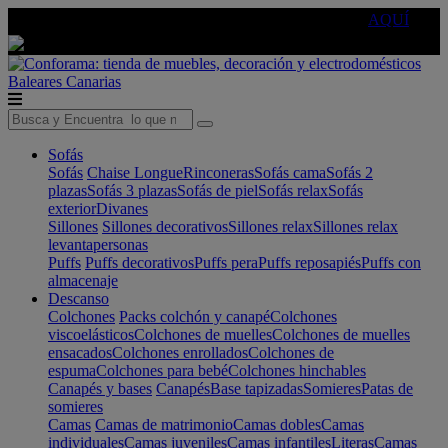
🔵Cambia tu electro con
-10% EXTRA
de descuento ☑️
AQUÍ
Baleares
Canarias
Sofás
Sofás
Chaise Longue
Rinconeras
Sofás cama
Sofás 2
plazas
Sofás 3 plazas
Sofás de piel
Sofás relax
Sofás
exterior
Divanes
Sillones
Sillones decorativos
Sillones relax
Sillones relax
levantapersonas
Puffs
Puffs decorativos
Puffs pera
Puffs reposapiés
Puffs con
almacenaje
Descanso
Colchones
Packs colchón y canapé
Colchones
viscoelásticos
Colchones de muelles
Colchones de muelles
ensacados
Colchones enrollados
Colchones de
espuma
Colchones para bebé
Colchones hinchables
Canapés y bases
Canapés
Base tapizadas
Somieres
Patas de
somieres
Camas
Camas de matrimonio
Camas dobles
Camas
individuales
Camas juveniles
Camas infantiles
Literas
Camas