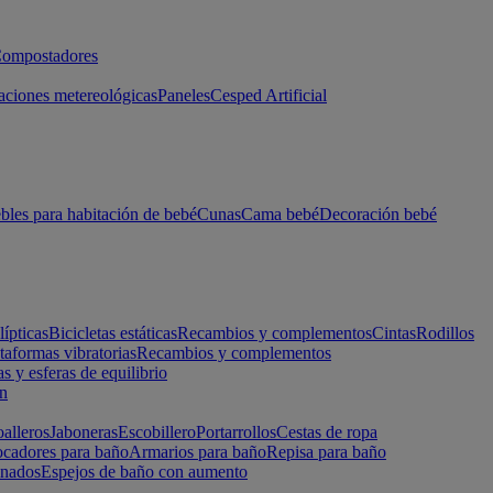
ompostadores
aciones metereológicas
Paneles
Cesped Artificial
les para habitación de bebé
Cunas
Cama bebé
Decoración bebé
lípticas
Bicicletas estáticas
Recambios y complementos
Cintas
Rodillos
taformas vibratorias
Recambios y complementos
s y esferas de equilibrio
ón
alleros
Jaboneras
Escobillero
Portarrollos
Cestas de ropa
cadores para baño
Armarios para baño
Repisa para baño
inados
Espejos de baño con aumento