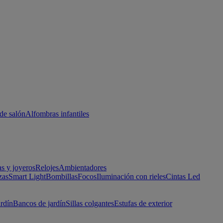
de salón
Alfombras infantiles
as y joyeros
Relojes
Ambientadores
zas
Smart Light
Bombillas
Focos
Iluminación con rieles
Cintas Led
ardín
Bancos de jardín
Sillas colgantes
Estufas de exterior