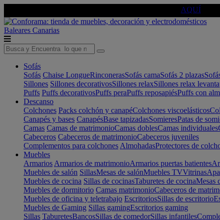
🔵Cambia tu electro con
-10% EXTRA
de descuento ☑️
AQUÍ
Baleares
Canarias
Sofás
Sofás
Chaise Longue
Rinconeras
Sofás cama
Sofás 2 plazas
Sofá
Sillones
Sillones decorativos
Sillones relax
Sillones relax levant
Puffs
Puffs decorativos
Puffs pera
Puffs reposapiés
Puffs con al
Descanso
Colchones
Packs colchón y canapé
Colchones viscoelásticos
Col
Canapés y bases
Canapés
Base tapizadas
Somieres
Patas de somi
Camas
Camas de matrimonio
Camas dobles
Camas individuales
Cabeceros
Cabeceros de matrimonio
Cabeceros juveniles
Complementos para colchones
Almohadas
Protectores de colch
Muebles
Armarios
Armarios de matrimonio
Armarios puertas batientes
Ar
Muebles de salón
Sillas
Mesas de salón
Muebles TV
Vitrinas
Apa
Muebles de cocina
Sillas de cocinas
Taburetes de cocina
Mesas d
Muebles de dormitorio
Camas matrimonio
Cabeceros de matrim
Muebles de oficina y teletrabajo
Escritorios
Sillas de escritorio
Es
Muebles de Gaming
Sillas gaming
Escritorios gaming
Sillas
Taburetes
Bancos
Sillas de comedor
Sillas infantiles
Complem