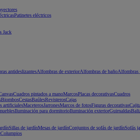
oyectores
éctricas
Patinetes eléctricos
s Jack
ras antideslizantes
Alfombras de exterior
Alfombras de baño
Alfombras 
Canvas
Cuadros pintados a mano
Marcos
Placas decorativas
Cuadros
s
Biombos
Cestas
Baúles
Revisteros
Cajas
s artificiales
Maceteros
Jarrones
Marcos de fotos
Figuras decorativas
Cajit
muebles
Iluminación para dormitorio
Iluminación exterior
Guirnaldas
Bali
ardín
Sillas de jardín
Mesas de jardín
Conjuntos de sofás de jardín
Sofás j
s
Columpios