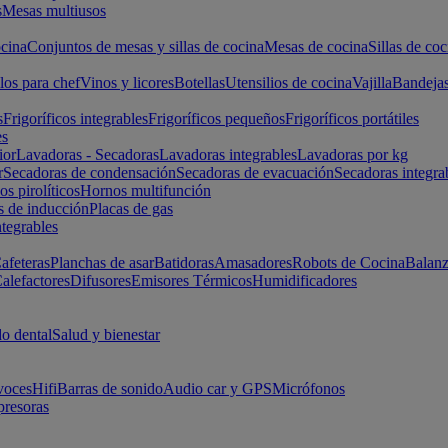
s
Mesas multiusos
cina
Conjuntos de mesas y sillas de cocina
Mesas de cocina
Sillas de coc
los para chef
Vinos y licores
Botellas
Utensilios de cocina
Vajilla
Bandeja
s
Frigoríficos integrables
Frigoríficos pequeños
Frigoríficos portátiles
es
ior
Lavadoras - Secadoras
Lavadoras integrables
Lavadoras por kg
r
Secadoras de condensación
Secadoras de evacuación
Secadoras integra
s pirolíticos
Hornos multifunción
s de inducción
Placas de gas
ntegrables
afeteras
Planchas de asar
Batidoras
Amasadores
Robots de Cocina
Balanz
alefactores
Difusores
Emisores Térmicos
Humidificadores
o dental
Salud y bienestar
voces
Hifi
Barras de sonido
Audio car y GPS
Micrófonos
presoras