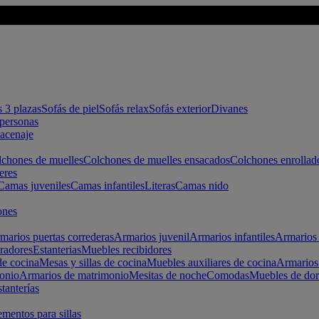
s 3 plazas
Sofás de piel
Sofás relax
Sofás exterior
Divanes
apersonas
macenaje
chones de muelles
Colchones de muelles ensacados
Colchones enrollad
eres
Camas juveniles
Camas infantiles
Literas
Camas nido
ones
marios puertas correderas
Armarios juvenil
Armarios infantiles
Armarios 
radores
Estanterias
Muebles recibidores
e cocina
Mesas y sillas de cocina
Muebles auxiliares de cocina
Armarios
onio
Armarios de matrimonio
Mesitas de noche
Comodas
Muebles de dor
tanterías
entos para sillas