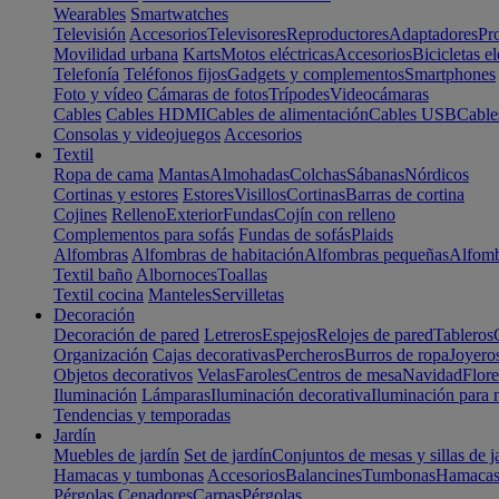
Wearables
Smartwatches
Televisión
Accesorios
Televisores
Reproductores
Adaptadores
Pr
Movilidad urbana
Karts
Motos eléctricas
Accesorios
Bicicletas el
Telefonía
Teléfonos fijos
Gadgets y complementos
Smartphones
Foto y vídeo
Cámaras de fotos
Trípodes
Videocámaras
Cables
Cables HDMI
Cables de alimentación
Cables USB
Cable
Consolas y videojuegos
Accesorios
Textil
Ropa de cama
Mantas
Almohadas
Colchas
Sábanas
Nórdicos
Cortinas y estores
Estores
Visillos
Cortinas
Barras de cortina
Cojines
Relleno
Exterior
Fundas
Cojín con relleno
Complementos para sofás
Fundas de sofás
Plaids
Alfombras
Alfombras de habitación
Alfombras pequeñas
Alfomb
Textil baño
Albornoces
Toallas
Textil cocina
Manteles
Servilletas
Decoración
Decoración de pared
Letreros
Espejos
Relojes de pared
Tableros
Organización
Cajas decorativas
Percheros
Burros de ropa
Joyero
Objetos decorativos
Velas
Faroles
Centros de mesa
Navidad
Flore
Iluminación
Lámparas
Iluminación decorativa
Iluminación para 
Tendencias y temporadas
Jardín
Muebles de jardín
Set de jardín
Conjuntos de mesas y sillas de j
Hamacas y tumbonas
Accesorios
Balancines
Tumbonas
Hamaca
Pérgolas
Cenadores
Carpas
Pérgolas