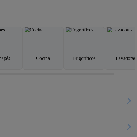
napés
Cocina
Frigoríficos
Lavadoras