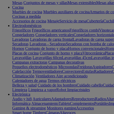
Mesas
Conjuntos de mesas y sillas
Mesas extensibles
Mesas alta
Cocina
Muebles de cocina
Muebles auxiliares de cocina
Armarios de co
Cocinas a medida
Accesorios de cocina
Menaje
Servicio de mesa
Cubertería
Cuchil
Electrodomésticos
Frigoríficos
Frigoríficos americanos
Frigoríficos combi
Vinoteca
Congeladores
Congeladores verticales
Congeladores horizontal
Lavadoras
Lavadoras de carga frontal
Lavadoras de carga super
Secadoras
Lavadoras - Secadoras
Secadoras con bomba de calo
Hornos
Conjunto de horno y placa
Hornos convencionales
Horno
Placas de cocina
Conjunto de horno y placa
Vitrocerámica
Placa
Lavavajillas
Lavavajillas 60cm
Lavavajillas 45cm
Lavavajillas i
Campanas extractoras
Campanas decorativas
Pequeños electrodomésticos
Microondas
Freidoras
Aspiradores
C
Calefacción
Termoventiladores
Convectores
Estufas
Radiadores
C
Climatización
Ventiladores
Aire acondicionado
Calentadores de agua
Termos eléctricos
Belleza y salud
Cuidado de los hombres
Cuidado cabello
Cuidad
Limpieza
Limpieza a vapor
Robot limpiacristales
Electrónica
Audio y hifi
Auriculares
Adaptadores
Reproductores
Radios
Alta
Informática
Almacenamiento
Tablets
Complementos
Portátiles
Im
Gaming & streaming
Monitores gaming
Accesorios
Smart home
Timbres
Cámaras
Altavoces