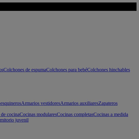
os
Colchones de espuma
Colchones para bebé
Colchones hinchables
esquineros
Armarios vestidores
Armarios auxiliares
Zapateros
 de cocina
Cocinas modulares
Cocinas completas
Cocinas a medida
mitorio juvenil