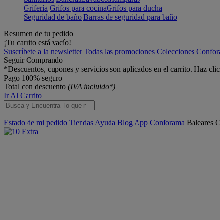
Grifería
Grifos para cocina
Grifos para ducha
Seguridad de baño
Barras de seguridad para baño
Resumen de tu pedido
¡Tu carrito está vacío!
Suscríbete a la newsletter
Todas las promociones
Colecciones Confo
Seguir Comprando
*Descuentos, cupones y servicios son aplicados en el carrito. Haz cli
Pago 100% seguro
Total con descuento
(IVA incluido*)
Ir Al Carrito
Estado de mi pedido
Tiendas
Ayuda
Blog
App Conforama
Baleares
C