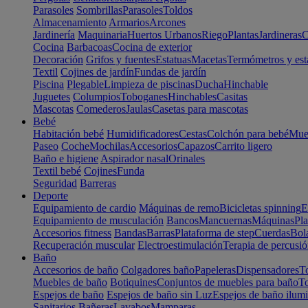
Parasoles
Sombrillas
Parasoles
Toldos
Almacenamiento
Armarios
Arcones
Jardinería
Maquinaria
Huertos Urbanos
Riego
Plantas
Jardineras
C
Cocina
Barbacoas
Cocina de exterior
Decoración
Grifos y fuentes
Estatuas
Macetas
Termómetros y est
Textil
Cojines de jardín
Fundas de jardín
Piscina
Plegable
Limpieza de piscinas
Ducha
Hinchable
Juguetes
Columpios
Toboganes
Hinchables
Casitas
Mascotas
Comederos
Jaulas
Casetas para mascotas
Bebé
Habitación bebé
Humidificadores
Cestas
Colchón para bebé
Mueb
Paseo
Coche
Mochilas
Accesorios
Capazos
Carrito ligero
Baño e higiene
Aspirador nasal
Orinales
Textil bebé
Cojines
Funda
Seguridad
Barreras
Deporte
Equipamiento de cardio
Máquinas de remo
Bicicletas spinning
E
Equipamiento de musculación
Bancos
Mancuernas
Máquinas
Pla
Accesorios fitness
Bandas
Barras
Plataforma de step
Cuerdas
Bola
Recuperación muscular
Electroestimulación
Terapia de percusi
Baño
Accesorios de baño
Colgadores baño
Papeleras
Dispensadores
To
Muebles de baño
Botiquines
Conjuntos de muebles para baño
To
Espejos de baño
Espejos de baño sin Luz
Espejos de baño ilum
Sanitarios
Bañeras
Lavabos
Mamparas