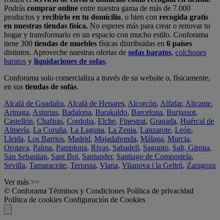
Podrás
comprar online
entre nuestra gama de más de 7.000
productos y
recibirlo en tu domicilio
, o bien con
recogida gratis
en nuestras tiendas física.
No esperes más para crear o renovar tu
hogar y transformarlo en un espacio con mucho estilo. Conforama
tiene 300
tiendas de muebles
físicas distribuidas en
6 países
distintos. Aproveche nuestras ofertas de
sofas baratos
,
colchones
baratos
y
liquidaciones de sofas
.
Conforama solo comercializa a través de su website o, físicamente,
en sus
tiendas de sofás
.
Alcalá de Guadaíra
,
Alcalá de Henares
,
Alcorcón
,
Alfafar
,
Alicante
,
Arinaga
,
Asturias
,
Badalona
,
Barakaldo
,
Barcelona
,
Burjassot
,
Castellón
,
Chafiras
,
Cordoba
,
Elche
,
Finestrat
,
Granada
,
Huércal de
Almería
,
La Coruña
,
La Laguna
,
La Zenia
,
Lanzarote
,
León
,
Lleida
,
Los Barrios
,
Madrid
,
Majadahonda
,
Málaga
,
Murcia
,
Orotava
,
Palma
,
Pamplona
,
Rivas
,
Sabadell
,
Sagunto
,
Salt, Girona
,
San Sebastian
,
Sant Boi
,
Santander
,
Santiago de Compostela
,
Sevilla
,
Tamaraceite
,
Terrassa
,
Viana
,
Vilanova i la Geltrú
,
Zaragoza
Ver más >>
© Conforama
Términos y Condiciones
Política de privacidad
Política de cookies
Configuración de Cookies