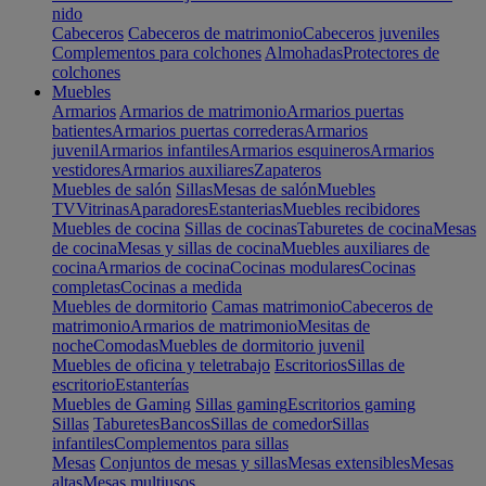
nido
Cabeceros
Cabeceros de matrimonio
Cabeceros juveniles
Complementos para colchones
Almohadas
Protectores de
colchones
Muebles
Armarios
Armarios de matrimonio
Armarios puertas
batientes
Armarios puertas correderas
Armarios
juvenil
Armarios infantiles
Armarios esquineros
Armarios
vestidores
Armarios auxiliares
Zapateros
Muebles de salón
Sillas
Mesas de salón
Muebles
TV
Vitrinas
Aparadores
Estanterias
Muebles recibidores
Muebles de cocina
Sillas de cocinas
Taburetes de cocina
Mesas
de cocina
Mesas y sillas de cocina
Muebles auxiliares de
cocina
Armarios de cocina
Cocinas modulares
Cocinas
completas
Cocinas a medida
Muebles de dormitorio
Camas matrimonio
Cabeceros de
matrimonio
Armarios de matrimonio
Mesitas de
noche
Comodas
Muebles de dormitorio juvenil
Muebles de oficina y teletrabajo
Escritorios
Sillas de
escritorio
Estanterías
Muebles de Gaming
Sillas gaming
Escritorios gaming
Sillas
Taburetes
Bancos
Sillas de comedor
Sillas
infantiles
Complementos para sillas
Mesas
Conjuntos de mesas y sillas
Mesas extensibles
Mesas
altas
Mesas multiusos