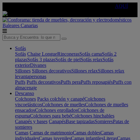
🔵Cambia tu electro con
-10% EXTRA
de descuento ☑️
AQUÍ
Baleares
Canarias
Sofás
Sofás
Chaise Longue
Rinconeras
Sofás cama
Sofás 2
plazas
Sofás 3 plazas
Sofás de piel
Sofás relax
Sofás
exterior
Divanes
Sillones
Sillones decorativos
Sillones relax
Sillones relax
levantapersonas
Puffs
Puffs decorativos
Puffs pera
Puffs reposapiés
Puffs con
almacenaje
Descanso
Colchones
Packs colchón y canapé
Colchones
viscoelásticos
Colchones de muelles
Colchones de muelles
ensacados
Colchones enrollados
Colchones de
espuma
Colchones para bebé
Colchones hinchables
Canapés y bases
Canapés
Base tapizadas
Somieres
Patas de
somieres
Camas
Camas de matrimonio
Camas dobles
Camas
individuales
Camas juveniles
Camas infantiles
Literas
Camas