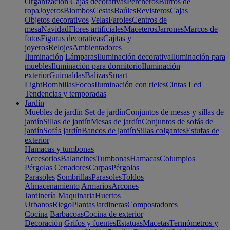
Organización
Cajas decorativas
Percheros
Burros de
ropa
Joyeros
Biombos
Cestas
Baúles
Revisteros
Cajas
Objetos decorativos
Velas
Faroles
Centros de
mesa
Navidad
Flores artificiales
Maceteros
Jarrones
Marcos de
fotos
Figuras decorativas
Cajitas y
joyeros
Relojes
Ambientadores
Iluminación
Lámparas
Iluminación decorativa
Iluminación para
muebles
Iluminación para dormitorio
Iluminación
exterior
Guirnaldas
Balizas
Smart
Light
Bombillas
Focos
Iluminación con rieles
Cintas Led
Tendencias y temporadas
Jardín
Muebles de jardín
Set de jardín
Conjuntos de mesas y sillas de
jardín
Sillas de jardín
Mesas de jardín
Conjuntos de sofás de
jardín
Sofás jardín
Bancos de jardín
Sillas colgantes
Estufas de
exterior
Hamacas y tumbonas
Accesorios
Balancines
Tumbonas
Hamacas
Columpios
Pérgolas
Cenadores
Carpas
Pérgolas
Parasoles
Sombrillas
Parasoles
Toldos
Almacenamiento
Armarios
Arcones
Jardinería
Maquinaria
Huertos
Urbanos
Riego
Plantas
Jardineras
Compostadores
Cocina
Barbacoas
Cocina de exterior
Decoración
Grifos y fuentes
Estatuas
Macetas
Termómetros y