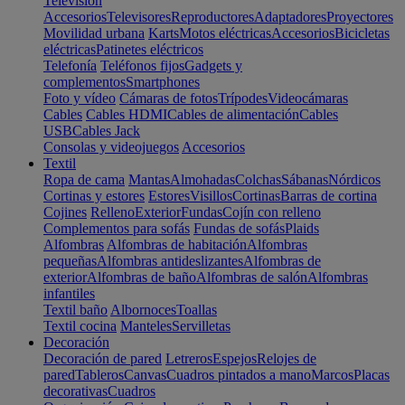
Televisión
Accesorios
Televisores
Reproductores
Adaptadores
Proyectores
Movilidad urbana
Karts
Motos eléctricas
Accesorios
Bicicletas
eléctricas
Patinetes eléctricos
Telefonía
Teléfonos fijos
Gadgets y
complementos
Smartphones
Foto y vídeo
Cámaras de fotos
Trípodes
Videocámaras
Cables
Cables HDMI
Cables de alimentación
Cables
USB
Cables Jack
Consolas y videojuegos
Accesorios
Textil
Ropa de cama
Mantas
Almohadas
Colchas
Sábanas
Nórdicos
Cortinas y estores
Estores
Visillos
Cortinas
Barras de cortina
Cojines
Relleno
Exterior
Fundas
Cojín con relleno
Complementos para sofás
Fundas de sofás
Plaids
Alfombras
Alfombras de habitación
Alfombras
pequeñas
Alfombras antideslizantes
Alfombras de
exterior
Alfombras de baño
Alfombras de salón
Alfombras
infantiles
Textil baño
Albornoces
Toallas
Textil cocina
Manteles
Servilletas
Decoración
Decoración de pared
Letreros
Espejos
Relojes de
pared
Tableros
Canvas
Cuadros pintados a mano
Marcos
Placas
decorativas
Cuadros