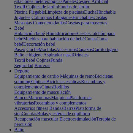
estaciones metereológicas
Paneles
Cesped Artificial
Textil
Cojines de jardín
Fundas de jardín
Piscina
Plegable
Limpieza de piscinas
Ducha
Hinchable
Juguetes
Columpios
Toboganes
Hinchables
Casitas
Mascotas
Comederos
Jaulas
Casetas para mascotas
Bebé
Habitación bebé
Humidificadores
Cestas
Colchón para
bebé
Muebles para habitación de bebé
Cunas
Cama
bebé
Decoración bebé
Paseo
Coche
Mochilas
Accesorios
Capazos
Carrito ligero
Baño e higiene
Aspirador nasal
Orinales
Textil bebé
Cojines
Funda
Seguridad
Barreras
Deporte
Equipamiento de cardio
Máquinas de remo
Bicicletas
spinning
Elípticas
Bicicletas estáticas
Recambios y
complementos
Cintas
Rodillos
Equipamiento de musculación
Bancos
Mancuernas
Máquinas
Plataformas
vibratorias
Recambios y complementos
Accesorios fitness
Bandas
Barras
Plataforma de
step
Cuerdas
Bolas y esferas de equilibrio
Recuperación muscular
Electroestimulación
Terapia de
percusión
Baño