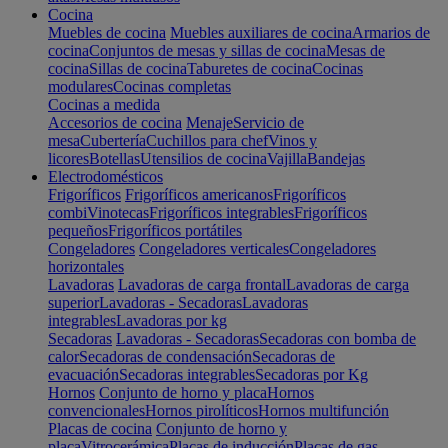
Cocina
Muebles de cocina
Muebles auxiliares de cocina
Armarios de
cocina
Conjuntos de mesas y sillas de cocina
Mesas de
cocina
Sillas de cocina
Taburetes de cocina
Cocinas
modulares
Cocinas completas
Cocinas a medida
Accesorios de cocina
Menaje
Servicio de
mesa
Cubertería
Cuchillos para chef
Vinos y
licores
Botellas
Utensilios de cocina
Vajilla
Bandejas
Electrodomésticos
Frigoríficos
Frigoríficos americanos
Frigoríficos
combi
Vinotecas
Frigoríficos integrables
Frigoríficos
pequeños
Frigoríficos portátiles
Congeladores
Congeladores verticales
Congeladores
horizontales
Lavadoras
Lavadoras de carga frontal
Lavadoras de carga
superior
Lavadoras - Secadoras
Lavadoras
integrables
Lavadoras por kg
Secadoras
Lavadoras - Secadoras
Secadoras con bomba de
calor
Secadoras de condensación
Secadoras de
evacuación
Secadoras integrables
Secadoras por Kg
Hornos
Conjunto de horno y placa
Hornos
convencionales
Hornos pirolíticos
Hornos multifunción
Placas de cocina
Conjunto de horno y
placa
Vitrocerámica
Placas de inducción
Placas de gas