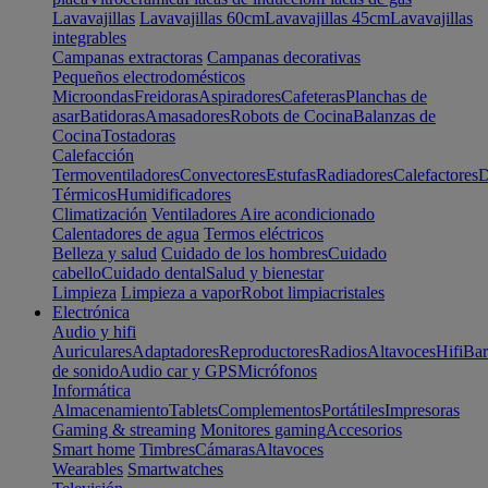
Lavavajillas
Lavavajillas 60cm
Lavavajillas 45cm
Lavavajillas
integrables
Campanas extractoras
Campanas decorativas
Pequeños electrodomésticos
Microondas
Freidoras
Aspiradores
Cafeteras
Planchas de
asar
Batidoras
Amasadores
Robots de Cocina
Balanzas de
Cocina
Tostadoras
Calefacción
Termoventiladores
Convectores
Estufas
Radiadores
Calefactores
D
Térmicos
Humidificadores
Climatización
Ventiladores
Aire acondicionado
Calentadores de agua
Termos eléctricos
Belleza y salud
Cuidado de los hombres
Cuidado
cabello
Cuidado dental
Salud y bienestar
Limpieza
Limpieza a vapor
Robot limpiacristales
Electrónica
Audio y hifi
Auriculares
Adaptadores
Reproductores
Radios
Altavoces
Hifi
Bar
de sonido
Audio car y GPS
Micrófonos
Informática
Almacenamiento
Tablets
Complementos
Portátiles
Impresoras
Gaming & streaming
Monitores gaming
Accesorios
Smart home
Timbres
Cámaras
Altavoces
Wearables
Smartwatches