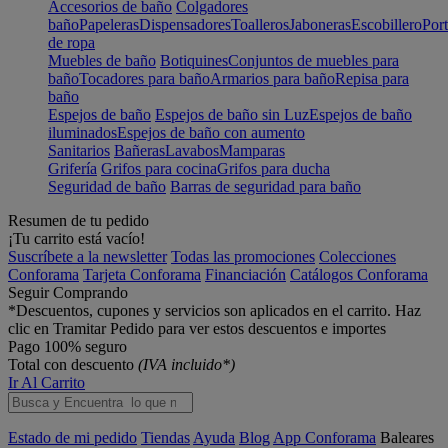
Accesorios de baño
Colgadores
baño
Papeleras
Dispensadores
Toalleros
Jaboneras
Escobillero
Port
de ropa
Muebles de baño
Botiquines
Conjuntos de muebles para
baño
Tocadores para baño
Armarios para baño
Repisa para
baño
Espejos de baño
Espejos de baño sin Luz
Espejos de baño
iluminados
Espejos de baño con aumento
Sanitarios
Bañeras
Lavabos
Mamparas
Grifería
Grifos para cocina
Grifos para ducha
Seguridad de baño
Barras de seguridad para baño
Resumen de tu pedido
¡Tu carrito está vacío!
Suscríbete a la newsletter
Todas las promociones
Colecciones
Conforama
Tarjeta Conforama
Financiación
Catálogos Conforama
Seguir Comprando
*Descuentos, cupones y servicios son aplicados en el carrito. Haz
clic en Tramitar Pedido para ver estos descuentos e importes
Pago 100% seguro
Total con descuento
(IVA incluido*)
Ir Al Carrito
Estado de mi pedido
Tiendas
Ayuda
Blog
App Conforama
Baleares