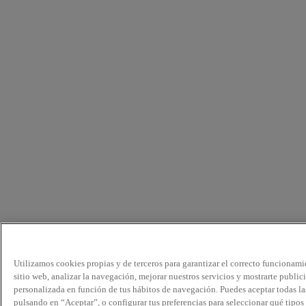
Utilizamos cookies propias y de terceros para garantizar el correcto funcionami
sitio web, analizar la navegación, mejorar nuestros servicios y mostrarte public
personalizada en función de tus hábitos de navegación. Puedes aceptar todas la
pulsando en “Aceptar”, o configurar tus preferencias para seleccionar qué tipos