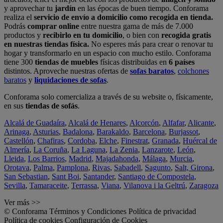
y aprovechar tu
jardín
en las épocas de buen tiempo. Conforama
realiza el
servicio de envío a domicilio como recogida en tienda.
Podrás
comprar online
entre nuestra gama de más de 7.000
productos y
recibirlo en tu domicilio
, o bien con
recogida gratis
en nuestras tiendas física.
No esperes más para crear o renovar tu
hogar y transformarlo en un espacio con mucho estilo. Conforama
tiene 300
tiendas de muebles
físicas distribuidas en
6 países
distintos. Aproveche nuestras ofertas de
sofas baratos
,
colchones
baratos
y
liquidaciones de sofas
.
Conforama solo comercializa a través de su website o, físicamente,
en sus
tiendas de sofás
.
Alcalá de Guadaíra
,
Alcalá de Henares
,
Alcorcón
,
Alfafar
,
Alicante
,
Arinaga
,
Asturias
,
Badalona
,
Barakaldo
,
Barcelona
,
Burjassot
,
Castellón
,
Chafiras
,
Cordoba
,
Elche
,
Finestrat
,
Granada
,
Huércal de
Almería
,
La Coruña
,
La Laguna
,
La Zenia
,
Lanzarote
,
León
,
Lleida
,
Los Barrios
,
Madrid
,
Majadahonda
,
Málaga
,
Murcia
,
Orotava
,
Palma
,
Pamplona
,
Rivas
,
Sabadell
,
Sagunto
,
Salt, Girona
,
San Sebastian
,
Sant Boi
,
Santander
,
Santiago de Compostela
,
Sevilla
,
Tamaraceite
,
Terrassa
,
Viana
,
Vilanova i la Geltrú
,
Zaragoza
Ver más >>
© Conforama
Términos y Condiciones
Política de privacidad
Política de cookies
Configuración de Cookies