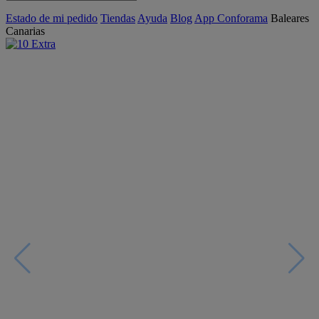
Estado de mi pedido
Tiendas
Ayuda
Blog
App Conforama
Baleares
Canarias