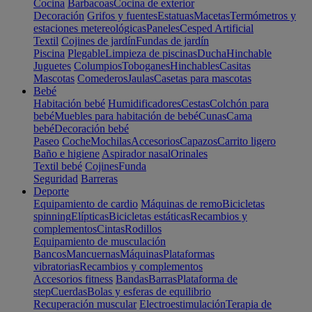
Cocina
Barbacoas
Cocina de exterior
Decoración
Grifos y fuentes
Estatuas
Macetas
Termómetros y
estaciones metereológicas
Paneles
Cesped Artificial
Textil
Cojines de jardín
Fundas de jardín
Piscina
Plegable
Limpieza de piscinas
Ducha
Hinchable
Juguetes
Columpios
Toboganes
Hinchables
Casitas
Mascotas
Comederos
Jaulas
Casetas para mascotas
Bebé
Habitación bebé
Humidificadores
Cestas
Colchón para
bebé
Muebles para habitación de bebé
Cunas
Cama
bebé
Decoración bebé
Paseo
Coche
Mochilas
Accesorios
Capazos
Carrito ligero
Baño e higiene
Aspirador nasal
Orinales
Textil bebé
Cojines
Funda
Seguridad
Barreras
Deporte
Equipamiento de cardio
Máquinas de remo
Bicicletas
spinning
Elípticas
Bicicletas estáticas
Recambios y
complementos
Cintas
Rodillos
Equipamiento de musculación
Bancos
Mancuernas
Máquinas
Plataformas
vibratorias
Recambios y complementos
Accesorios fitness
Bandas
Barras
Plataforma de
step
Cuerdas
Bolas y esferas de equilibrio
Recuperación muscular
Electroestimulación
Terapia de