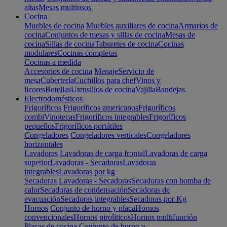
altas
Mesas multiusos
Cocina
Muebles de cocina
Muebles auxiliares de cocina
Armarios de
cocina
Conjuntos de mesas y sillas de cocina
Mesas de
cocina
Sillas de cocina
Taburetes de cocina
Cocinas
modulares
Cocinas completas
Cocinas a medida
Accesorios de cocina
Menaje
Servicio de
mesa
Cubertería
Cuchillos para chef
Vinos y
licores
Botellas
Utensilios de cocina
Vajilla
Bandejas
Electrodomésticos
Frigoríficos
Frigoríficos americanos
Frigoríficos
combi
Vinotecas
Frigoríficos integrables
Frigoríficos
pequeños
Frigoríficos portátiles
Congeladores
Congeladores verticales
Congeladores
horizontales
Lavadoras
Lavadoras de carga frontal
Lavadoras de carga
superior
Lavadoras - Secadoras
Lavadoras
integrables
Lavadoras por kg
Secadoras
Lavadoras - Secadoras
Secadoras con bomba de
calor
Secadoras de condensación
Secadoras de
evacuación
Secadoras integrables
Secadoras por Kg
Hornos
Conjunto de horno y placa
Hornos
convencionales
Hornos pirolíticos
Hornos multifunción
Placas de cocina
Conjunto de horno y