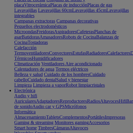
placa
Vitrocerámica
Placas de inducción
Placas de gas
Lavavajillas
Lavavajillas 60cm
Lavavajillas 45cm
Lavavajillas
integrables
Campanas extractoras
Campanas decorativas
Pequeños electrodomésticos
Microondas
Freidoras
Aspiradores
Cafeteras
Planchas de
asar
Batidoras
Amasadores
Robots de Cocina
Balanzas de
Cocina
Tostadoras
Calefacción
Termoventiladores
Convectores
Estufas
Radiadores
Calefactores
D
Térmicos
Humidificadores
Climatización
Ventiladores
Aire acondicionado
Calentadores de agua
Termos eléctricos
Belleza y salud
Cuidado de los hombres
Cuidado
cabello
Cuidado dental
Salud y bienestar
Limpieza
Limpieza a vapor
Robot limpiacristales
Electrónica
Audio y hifi
Auriculares
Adaptadores
Reproductores
Radios
Altavoces
Hifi
Bar
de sonido
Audio car y GPS
Micrófonos
Informática
Almacenamiento
Tablets
Complementos
Portátiles
Impresoras
Gaming & streaming
Monitores gaming
Accesorios
Smart home
Timbres
Cámaras
Altavoces