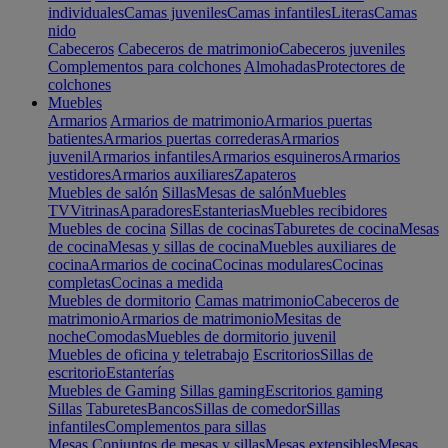
individuales
Camas juveniles
Camas infantiles
Literas
Camas
nido
Cabeceros
Cabeceros de matrimonio
Cabeceros juveniles
Complementos para colchones
Almohadas
Protectores de
colchones
Muebles
Armarios
Armarios de matrimonio
Armarios puertas
batientes
Armarios puertas correderas
Armarios
juvenil
Armarios infantiles
Armarios esquineros
Armarios
vestidores
Armarios auxiliares
Zapateros
Muebles de salón
Sillas
Mesas de salón
Muebles
TV
Vitrinas
Aparadores
Estanterias
Muebles recibidores
Muebles de cocina
Sillas de cocinas
Taburetes de cocina
Mesas
de cocina
Mesas y sillas de cocina
Muebles auxiliares de
cocina
Armarios de cocina
Cocinas modulares
Cocinas
completas
Cocinas a medida
Muebles de dormitorio
Camas matrimonio
Cabeceros de
matrimonio
Armarios de matrimonio
Mesitas de
noche
Comodas
Muebles de dormitorio juvenil
Muebles de oficina y teletrabajo
Escritorios
Sillas de
escritorio
Estanterías
Muebles de Gaming
Sillas gaming
Escritorios gaming
Sillas
Taburetes
Bancos
Sillas de comedor
Sillas
infantiles
Complementos para sillas
Mesas
Conjuntos de mesas y sillas
Mesas extensibles
Mesas