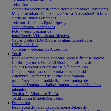
Wearables
Smartwatches
Televisión
Accesorios
Televisores
Reproductores
Adaptadores
Proyectores
Movilidad urbana
Karts
Motos eléctricas
Accesorios
Bicicletas
eléctricas
Patinetes eléctricos
Telefonía
Teléfonos fijos
Gadgets y
complementos
Smartphones
Foto y vídeo
Cámaras de
fotos
Trípodes
Videocámaras
Objetivos
Cables
Cables HDMI
Cables de alimentación
Cables
USB
Cables Jack
Consolas y videojuegos
Accesorios
Textil
Ropa de cama
Mantas
Almohadas
Colchas
Sábanas
Nórdicos
Cortinas y estores
Estores
Visillos
Cortinas
Barras de cortina
Cojines
Relleno
Exterior
Fundas
Cojín con relleno
Complementos para sofás
Fundas de sofás
Plaids
Alfombras
Alfombras de habitación
Alfombras
pequeñas
Alfombras antideslizantes
Alfombras de
exterior
Alfombras de baño
Alfombras de salón
Alfombras
infantiles
Textil baño
Albornoces
Toallas
Textil cocina
Manteles
Servilletas
Decoración
Decoración de pared
Letreros
Espejos
Relojes de