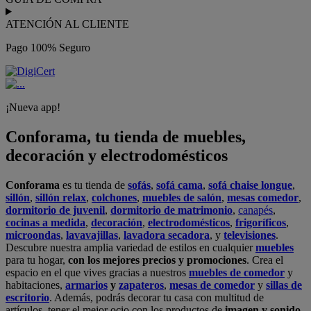
ATENCIÓN AL CLIENTE
Pago 100% Seguro
¡Nueva app!
Conforama, tu tienda de muebles,
decoración y electrodomésticos
Conforama
es tu tienda de
sofás
,
sofá cama
,
sofá chaise longue
,
sillón
,
sillón relax
,
colchones
,
muebles de salón
,
mesas comedor
,
dormitorio de juvenil
,
dormitorio de matrimonio
,
canapés
,
cocinas a medida
,
decoración
,
electrodomésticos
,
frigoríficos
,
microondas
,
lavavajillas
,
lavadora secadora
, y
televisiones
.
Descubre nuestra amplia variedad de estilos en cualquier
muebles
para tu hogar,
con los mejores precios y promociones
. Crea el
espacio en el que vives gracias a nuestros
muebles de comedor
y
habitaciones,
armarios
y
zapateros
,
mesas de comedor
y
sillas de
escritorio
. Además, podrás decorar tu casa con multitud de
artículos, tener el mejor ocio con los productos de
imagen y sonido