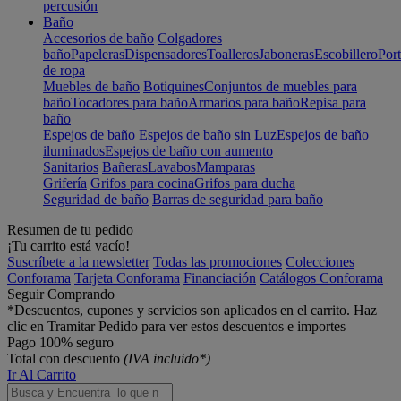
percusión
Baño
Accesorios de baño
Colgadores
baño
Papeleras
Dispensadores
Toalleros
Jaboneras
Escobillero
Port
de ropa
Muebles de baño
Botiquines
Conjuntos de muebles para
baño
Tocadores para baño
Armarios para baño
Repisa para
baño
Espejos de baño
Espejos de baño sin Luz
Espejos de baño
iluminados
Espejos de baño con aumento
Sanitarios
Bañeras
Lavabos
Mamparas
Grifería
Grifos para cocina
Grifos para ducha
Seguridad de baño
Barras de seguridad para baño
Resumen de tu pedido
¡Tu carrito está vacío!
Suscríbete a la newsletter
Todas las promociones
Colecciones
Conforama
Tarjeta Conforama
Financiación
Catálogos Conforama
Seguir Comprando
*Descuentos, cupones y servicios son aplicados en el carrito. Haz
clic en Tramitar Pedido para ver estos descuentos e importes
Pago 100% seguro
Total con descuento
(IVA incluido*)
Ir Al Carrito