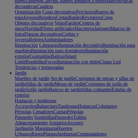
pared
Tableros
Canvas
Cuadros pintados a mano
Marcos
Placas
decorativas
Cuadros
Organización
Cajas decorativas
Percheros
Burros de
ropa
Joyeros
Biombos
Cestas
Baúles
Revisteros
Cajas
Objetos decorativos
Velas
Faroles
Centros de
mesa
Navidad
Flores artificiales
Maceteros
Jarrones
Marcos de
fotos
Figuras decorativas
Cajitas y
joyeros
Relojes
Ambientadores
Iluminación
Lámparas
Iluminación decorativa
Iluminación para
muebles
Iluminación para dormitorio
Iluminación
exterior
Guirnaldas
Balizas
Smart
Light
Bombillas
Focos
Iluminación con rieles
Cintas Led
Tendencias y temporadas
Jardín
Muebles de jardín
Set de jardín
Conjuntos de mesas y sillas de
jardín
Sillas de jardín
Mesas de jardín
Conjuntos de sofás de
jardín
Sofás jardín
Bancos de jardín
Sillas colgantes
Estufas de
exterior
Hamacas y tumbonas
Accesorios
Balancines
Tumbonas
Hamacas
Columpios
Pérgolas
Cenadores
Carpas
Pérgolas
Parasoles
Sombrillas
Parasoles
Toldos
Almacenamiento
Armarios
Arcones
Jardinería
Maquinaria
Huertos
Urbanos
Riego
Plantas
Jardineras
Compostadores