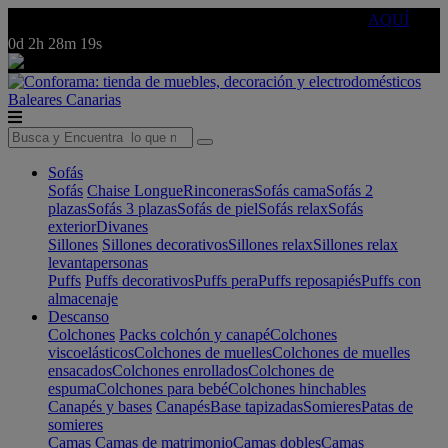
🔵Cambia tu electro con
-10% EXTRA
de descuento ☑️
AQUÍ
0d
2h
28m
19s
Baleares
Canarias
Sofás
Sofás
Chaise Longue
Rinconeras
Sofás cama
Sofás 2
plazas
Sofás 3 plazas
Sofás de piel
Sofás relax
Sofás
exterior
Divanes
Sillones
Sillones decorativos
Sillones relax
Sillones relax
levantapersonas
Puffs
Puffs decorativos
Puffs pera
Puffs reposapiés
Puffs con
almacenaje
Descanso
Colchones
Packs colchón y canapé
Colchones
viscoelásticos
Colchones de muelles
Colchones de muelles
ensacados
Colchones enrollados
Colchones de
espuma
Colchones para bebé
Colchones hinchables
Canapés y bases
Canapés
Base tapizadas
Somieres
Patas de
somieres
Camas
Camas de matrimonio
Camas dobles
Camas