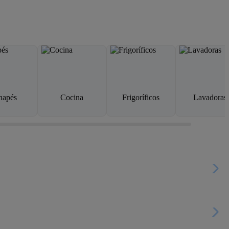
napés
Cocina
Frigoríficos
Lavadoras