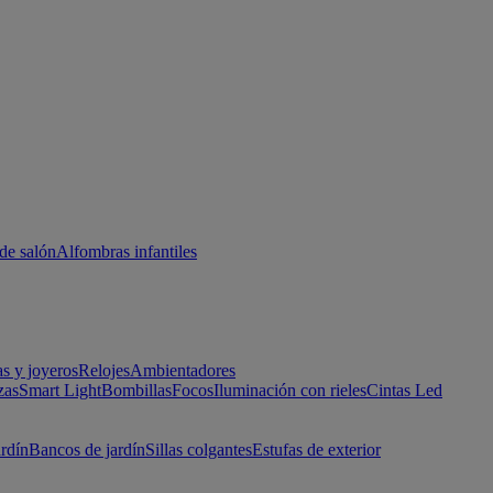
de salón
Alfombras infantiles
as y joyeros
Relojes
Ambientadores
zas
Smart Light
Bombillas
Focos
Iluminación con rieles
Cintas Led
ardín
Bancos de jardín
Sillas colgantes
Estufas de exterior