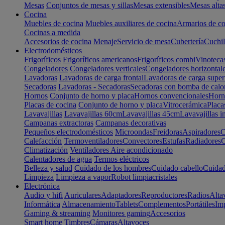
Mesas
Conjuntos de mesas y sillas
Mesas extensibles
Mesas alta
Cocina
Muebles de cocina
Muebles auxiliares de cocina
Armarios de co
Cocinas a medida
Accesorios de cocina
Menaje
Servicio de mesa
Cubertería
Cuchil
Electrodomésticos
Frigoríficos
Frigoríficos americanos
Frigoríficos combi
Vinoteca
Congeladores
Congeladores verticales
Congeladores horizontal
Lavadoras
Lavadoras de carga frontal
Lavadoras de carga super
Secadoras
Lavadoras - Secadoras
Secadoras con bomba de calo
Hornos
Conjunto de horno y placa
Hornos convencionales
Horno
Placas de cocina
Conjunto de horno y placa
Vitrocerámica
Placa
Lavavajillas
Lavavajillas 60cm
Lavavajillas 45cm
Lavavajillas i
Campanas extractoras
Campanas decorativas
Pequeños electrodomésticos
Microondas
Freidoras
Aspiradores
C
Calefacción
Termoventiladores
Convectores
Estufas
Radiadores
C
Climatización
Ventiladores
Aire acondicionado
Calentadores de agua
Termos eléctricos
Belleza y salud
Cuidado de los hombres
Cuidado cabello
Cuidad
Limpieza
Limpieza a vapor
Robot limpiacristales
Electrónica
Audio y hifi
Auriculares
Adaptadores
Reproductores
Radios
Alta
Informática
Almacenamiento
Tablets
Complementos
Portátiles
Im
Gaming & streaming
Monitores gaming
Accesorios
Smart home
Timbres
Cámaras
Altavoces