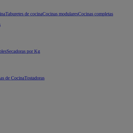
ina
Taburetes de cocina
Cocinas modulares
Cocinas completas
s
bles
Secadoras por Kg
as de Cocina
Tostadoras