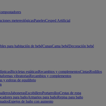
ompostadores
aciones metereológicas
Paneles
Cesped Artificial
les para habitación de bebé
Cunas
Cama bebé
Decoración bebé
lípticas
Bicicletas estáticas
Recambios y complementos
Cintas
Rodillos
taformas vibratorias
Recambios y complementos
s y esferas de equilibrio
ón
alleros
Jaboneras
Escobillero
Portarrollos
Cestas de ropa
cadores para baño
Armarios para baño
Repisa para baño
inados
Espejos de baño con aumento