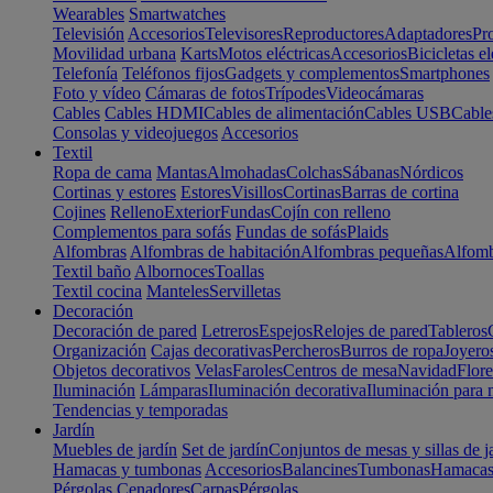
Wearables
Smartwatches
Televisión
Accesorios
Televisores
Reproductores
Adaptadores
Pr
Movilidad urbana
Karts
Motos eléctricas
Accesorios
Bicicletas el
Telefonía
Teléfonos fijos
Gadgets y complementos
Smartphones
Foto y vídeo
Cámaras de fotos
Trípodes
Videocámaras
Cables
Cables HDMI
Cables de alimentación
Cables USB
Cable
Consolas y videojuegos
Accesorios
Textil
Ropa de cama
Mantas
Almohadas
Colchas
Sábanas
Nórdicos
Cortinas y estores
Estores
Visillos
Cortinas
Barras de cortina
Cojines
Relleno
Exterior
Fundas
Cojín con relleno
Complementos para sofás
Fundas de sofás
Plaids
Alfombras
Alfombras de habitación
Alfombras pequeñas
Alfomb
Textil baño
Albornoces
Toallas
Textil cocina
Manteles
Servilletas
Decoración
Decoración de pared
Letreros
Espejos
Relojes de pared
Tableros
Organización
Cajas decorativas
Percheros
Burros de ropa
Joyero
Objetos decorativos
Velas
Faroles
Centros de mesa
Navidad
Flore
Iluminación
Lámparas
Iluminación decorativa
Iluminación para 
Tendencias y temporadas
Jardín
Muebles de jardín
Set de jardín
Conjuntos de mesas y sillas de j
Hamacas y tumbonas
Accesorios
Balancines
Tumbonas
Hamaca
Pérgolas
Cenadores
Carpas
Pérgolas