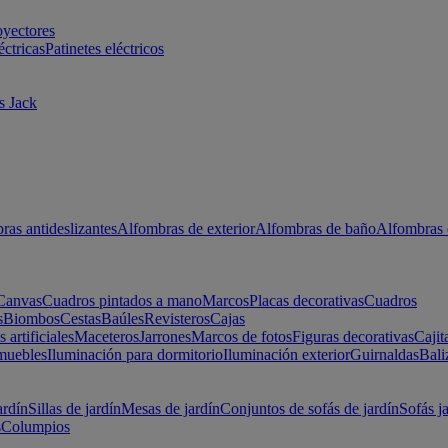
oyectores
éctricas
Patinetes eléctricos
s Jack
ras antideslizantes
Alfombras de exterior
Alfombras de baño
Alfombras 
Canvas
Cuadros pintados a mano
Marcos
Placas decorativas
Cuadros
s
Biombos
Cestas
Baúles
Revisteros
Cajas
s artificiales
Maceteros
Jarrones
Marcos de fotos
Figuras decorativas
Cajit
muebles
Iluminación para dormitorio
Iluminación exterior
Guirnaldas
Bali
ardín
Sillas de jardín
Mesas de jardín
Conjuntos de sofás de jardín
Sofás j
s
Columpios