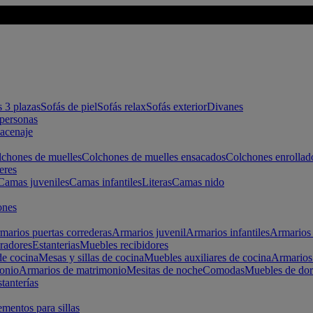
s 3 plazas
Sofás de piel
Sofás relax
Sofás exterior
Divanes
apersonas
macenaje
chones de muelles
Colchones de muelles ensacados
Colchones enrollad
eres
Camas juveniles
Camas infantiles
Literas
Camas nido
ones
marios puertas correderas
Armarios juvenil
Armarios infantiles
Armarios 
radores
Estanterias
Muebles recibidores
e cocina
Mesas y sillas de cocina
Muebles auxiliares de cocina
Armarios
onio
Armarios de matrimonio
Mesitas de noche
Comodas
Muebles de dor
tanterías
entos para sillas