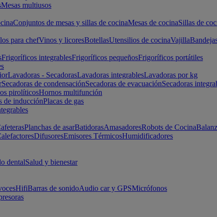
s
Mesas multiusos
cina
Conjuntos de mesas y sillas de cocina
Mesas de cocina
Sillas de coc
los para chef
Vinos y licores
Botellas
Utensilios de cocina
Vajilla
Bandeja
s
Frigoríficos integrables
Frigoríficos pequeños
Frigoríficos portátiles
es
ior
Lavadoras - Secadoras
Lavadoras integrables
Lavadoras por kg
r
Secadoras de condensación
Secadoras de evacuación
Secadoras integra
s pirolíticos
Hornos multifunción
s de inducción
Placas de gas
ntegrables
afeteras
Planchas de asar
Batidoras
Amasadores
Robots de Cocina
Balanz
alefactores
Difusores
Emisores Térmicos
Humidificadores
o dental
Salud y bienestar
voces
Hifi
Barras de sonido
Audio car y GPS
Micrófonos
presoras