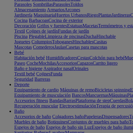
Parasoles
Sombrillas
Parasoles
Toldos
Almacenamiento
Armarios
Arcones
Jardinería
Maquinaria
Huertos Urbanos
Riego
Plantas
Jardineras
C
Cocina
Barbacoas
Cocina de exterior
Decoración
Grifos y fuentes
Estatuas
Macetas
Termómetros y est
Textil
Cojines de jardín
Fundas de jardín
Piscina
Plegable
Limpieza de piscinas
Ducha
Hinchable
Juguetes
Columpios
Toboganes
Hinchables
Casitas
Mascotas
Comederos
Jaulas
Casetas para mascotas
Bebé
Habitación bebé
Humidificadores
Cestas
Colchón para bebé
Mueb
Paseo
Coche
Mochilas
Accesorios
Capazos
Carrito ligero
Baño e higiene
Aspirador nasal
Orinales
Textil bebé
Cojines
Funda
Seguridad
Barreras
Deporte
Equipamiento de cardio
Máquinas de remo
Bicicletas spinning
E
Equipamiento de musculación
Bancos
Mancuernas
Máquinas
Pla
Accesorios fitness
Bandas
Barras
Plataforma de step
Cuerdas
Bola
Recuperación muscular
Electroestimulación
Terapia de percusi
Baño
Accesorios de baño
Colgadores baño
Papeleras
Dispensadores
To
Muebles de baño
Botiquines
Conjuntos de muebles para baño
To
Espejos de baño
Espejos de baño sin Luz
Espejos de baño ilum
Sanitarios
Bañeras
Lavabos
Mamparas