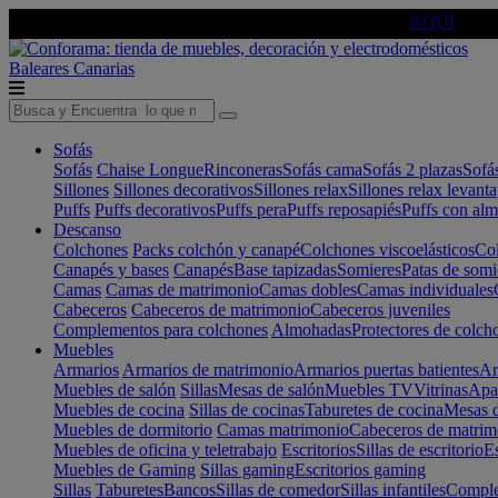
🔵Cambia tu electro con
-10% EXTRA
de descuento ☑️
AQUÍ
Baleares
Canarias
Sofás
Sofás
Chaise Longue
Rinconeras
Sofás cama
Sofás 2 plazas
Sofá
Sillones
Sillones decorativos
Sillones relax
Sillones relax levant
Puffs
Puffs decorativos
Puffs pera
Puffs reposapiés
Puffs con al
Descanso
Colchones
Packs colchón y canapé
Colchones viscoelásticos
Col
Canapés y bases
Canapés
Base tapizadas
Somieres
Patas de somi
Camas
Camas de matrimonio
Camas dobles
Camas individuales
Cabeceros
Cabeceros de matrimonio
Cabeceros juveniles
Complementos para colchones
Almohadas
Protectores de colch
Muebles
Armarios
Armarios de matrimonio
Armarios puertas batientes
Ar
Muebles de salón
Sillas
Mesas de salón
Muebles TV
Vitrinas
Apa
Muebles de cocina
Sillas de cocinas
Taburetes de cocina
Mesas d
Muebles de dormitorio
Camas matrimonio
Cabeceros de matrim
Muebles de oficina y teletrabajo
Escritorios
Sillas de escritorio
Es
Muebles de Gaming
Sillas gaming
Escritorios gaming
Sillas
Taburetes
Bancos
Sillas de comedor
Sillas infantiles
Complem