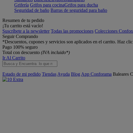
Grifería
Grifos para cocina
Grifos para ducha
Seguridad de baño
Barras de seguridad para baño
Resumen de tu pedido
¡Tu carrito está vacío!
Suscríbete a la newsletter
Todas las promociones
Colecciones Confo
Seguir Comprando
*Descuentos, cupones y servicios son aplicados en el carrito. Haz cli
Pago 100% seguro
Total con descuento
(IVA incluido*)
Ir Al Carrito
Estado de mi pedido
Tiendas
Ayuda
Blog
App Conforama
Baleares
C