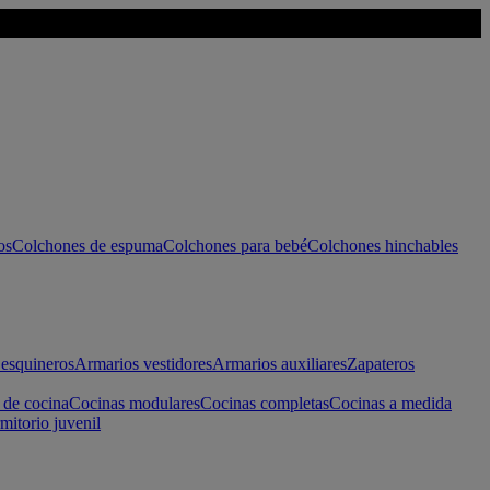
os
Colchones de espuma
Colchones para bebé
Colchones hinchables
esquineros
Armarios vestidores
Armarios auxiliares
Zapateros
 de cocina
Cocinas modulares
Cocinas completas
Cocinas a medida
mitorio juvenil