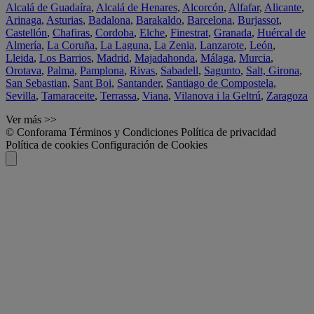
Alcalá de Guadaíra
,
Alcalá de Henares
,
Alcorcón
,
Alfafar
,
Alicante
,
Arinaga
,
Asturias
,
Badalona
,
Barakaldo
,
Barcelona
,
Burjassot
,
Castellón
,
Chafiras
,
Cordoba
,
Elche
,
Finestrat
,
Granada
,
Huércal de
Almería
,
La Coruña
,
La Laguna
,
La Zenia
,
Lanzarote
,
León
,
Lleida
,
Los Barrios
,
Madrid
,
Majadahonda
,
Málaga
,
Murcia
,
Orotava
,
Palma
,
Pamplona
,
Rivas
,
Sabadell
,
Sagunto
,
Salt, Girona
,
San Sebastian
,
Sant Boi
,
Santander
,
Santiago de Compostela
,
Sevilla
,
Tamaraceite
,
Terrassa
,
Viana
,
Vilanova i la Geltrú
,
Zaragoza
Ver más >>
© Conforama
Términos y Condiciones
Política de privacidad
Política de cookies
Configuración de Cookies