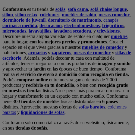
Conforama
es tu tienda de
sofás
,
sofá cama
,
sofá chaise longue
,
sillón
,
sillón relax
,
colchones
,
muebles de salón
,
mesas comedor
,
dormitorio de juvenil
,
dormitorio de matrimonio
,
canapés
,
cocinas a medida
,
decoración
,
electrodomésticos
,
frigoríficos
,
microondas
,
lavavajillas
,
lavadora secadora
, y
televisiones
.
Descubre nuestra amplia variedad de estilos en cualquier
muebles
para tu hogar,
con los mejores precios y promociones
. Crea el
espacio en el que vives gracias a nuestros
muebles de comedor
y
habitaciones,
armarios
y
zapateros
,
mesas de comedor
y
sillas de
escritorio
. Además, podrás decorar tu casa con multitud de
artículos, tener el mejor ocio con los productos de
imagen y sonido
y aprovechar tu
jardín
en las épocas de buen tiempo. Conforama
realiza el
servicio de envío a domicilio como recogida en tienda.
Podrás
comprar online
entre nuestra gama de más de 7.000
productos y
recibirlo en tu domicilio
, o bien con
recogida gratis
en nuestras tiendas física.
No esperes más para crear o renovar tu
hogar y transformarlo en un espacio con mucho estilo. Conforama
tiene 300
tiendas de muebles
físicas distribuidas en
6 países
distintos. Aproveche nuestras ofertas de
sofas baratos
,
colchones
baratos
y
liquidaciones de sofas
.
Conforama solo comercializa a través de su website o, físicamente,
en sus
tiendas de sofás
.