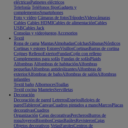
eléctricas
Patinetes eléctricos
Telefonía
Teléfonos fijos
Gadgets y
complementos
Smartphones
Foto y vídeo
Cámaras de fotos
Trípodes
Videocámaras
Cables
Cables HDMI
Cables de alimentación
Cables
USB
Cables Jack
Consolas y videojuegos
Accesorios
Textil
Ropa de cama
Mantas
Almohadas
Colchas
Sábanas
Nórdicos
Cortinas y estores
Estores
Visillos
Cortinas
Barras de cortina
Cojines
Relleno
Exterior
Fundas
Cojín con relleno
Complementos para sofás
Fundas de sofás
Plaids
Alfombras
Alfombras de habitación
Alfombras
pequeñas
Alfombras antideslizantes
Alfombras de
exterior
Alfombras de baño
Alfombras de salón
Alfombras
infantiles
Textil baño
Albornoces
Toallas
Textil cocina
Manteles
Servilletas
Decoración
Decoración de pared
Letreros
Espejos
Relojes de
pared
Tableros
Canvas
Cuadros pintados a mano
Marcos
Placas
decorativas
Cuadros
Organización
Cajas decorativas
Percheros
Burros de
ropa
Joyeros
Biombos
Cestas
Baúles
Revisteros
Cajas
Objetos decorativos
Velas
Faroles
Centros de