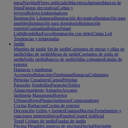
mesa
Navidad
Flores artificiales
Maceteros
Jarrones
Marcos de
fotos
Figuras decorativas
Cajitas y
joyeros
Relojes
Ambientadores
Iluminación
Lámparas
Iluminación decorativa
Iluminación para
muebles
Iluminación para dormitorio
Iluminación
exterior
Guirnaldas
Balizas
Smart
Light
Bombillas
Focos
Iluminación con rieles
Cintas Led
Tendencias y temporadas
Jardín
Muebles de jardín
Set de jardín
Conjuntos de mesas y sillas de
jardín
Sillas de jardín
Mesas de jardín
Conjuntos de sofás de
jardín
Sofás jardín
Bancos de jardín
Sillas colgantes
Estufas de
exterior
Hamacas y tumbonas
Accesorios
Balancines
Tumbonas
Hamacas
Columpios
Pérgolas
Cenadores
Carpas
Pérgolas
Parasoles
Sombrillas
Parasoles
Toldos
Almacenamiento
Armarios
Arcones
Jardinería
Maquinaria
Huertos
Urbanos
Riego
Plantas
Jardineras
Compostadores
Cocina
Barbacoas
Cocina de exterior
Decoración
Grifos y fuentes
Estatuas
Macetas
Termómetros y
estaciones metereológicas
Paneles
Cesped Artificial
Textil
Cojines de jardín
Fundas de jardín
Piscina
Plegable
Limpieza de piscinas
Ducha
Hinchable