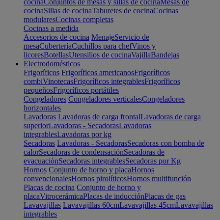
cocina
Conjuntos de mesas y sillas de cocina
Mesas de
cocina
Sillas de cocina
Taburetes de cocina
Cocinas
modulares
Cocinas completas
Cocinas a medida
Accesorios de cocina
Menaje
Servicio de
mesa
Cubertería
Cuchillos para chef
Vinos y
licores
Botellas
Utensilios de cocina
Vajilla
Bandejas
Electrodomésticos
Frigoríficos
Frigoríficos americanos
Frigoríficos
combi
Vinotecas
Frigoríficos integrables
Frigoríficos
pequeños
Frigoríficos portátiles
Congeladores
Congeladores verticales
Congeladores
horizontales
Lavadoras
Lavadoras de carga frontal
Lavadoras de carga
superior
Lavadoras - Secadoras
Lavadoras
integrables
Lavadoras por kg
Secadoras
Lavadoras - Secadoras
Secadoras con bomba de
calor
Secadoras de condensación
Secadoras de
evacuación
Secadoras integrables
Secadoras por Kg
Hornos
Conjunto de horno y placa
Hornos
convencionales
Hornos pirolíticos
Hornos multifunción
Placas de cocina
Conjunto de horno y
placa
Vitrocerámica
Placas de inducción
Placas de gas
Lavavajillas
Lavavajillas 60cm
Lavavajillas 45cm
Lavavajillas
integrables