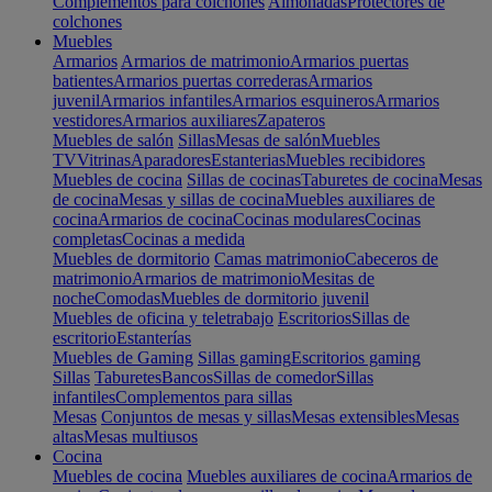
Complementos para colchones
Almohadas
Protectores de
colchones
Muebles
Armarios
Armarios de matrimonio
Armarios puertas
batientes
Armarios puertas correderas
Armarios
juvenil
Armarios infantiles
Armarios esquineros
Armarios
vestidores
Armarios auxiliares
Zapateros
Muebles de salón
Sillas
Mesas de salón
Muebles
TV
Vitrinas
Aparadores
Estanterias
Muebles recibidores
Muebles de cocina
Sillas de cocinas
Taburetes de cocina
Mesas
de cocina
Mesas y sillas de cocina
Muebles auxiliares de
cocina
Armarios de cocina
Cocinas modulares
Cocinas
completas
Cocinas a medida
Muebles de dormitorio
Camas matrimonio
Cabeceros de
matrimonio
Armarios de matrimonio
Mesitas de
noche
Comodas
Muebles de dormitorio juvenil
Muebles de oficina y teletrabajo
Escritorios
Sillas de
escritorio
Estanterías
Muebles de Gaming
Sillas gaming
Escritorios gaming
Sillas
Taburetes
Bancos
Sillas de comedor
Sillas
infantiles
Complementos para sillas
Mesas
Conjuntos de mesas y sillas
Mesas extensibles
Mesas
altas
Mesas multiusos
Cocina
Muebles de cocina
Muebles auxiliares de cocina
Armarios de