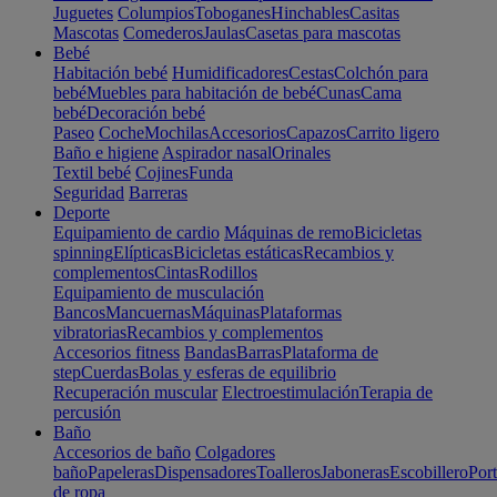
Juguetes
Columpios
Toboganes
Hinchables
Casitas
Mascotas
Comederos
Jaulas
Casetas para mascotas
Bebé
Habitación bebé
Humidificadores
Cestas
Colchón para
bebé
Muebles para habitación de bebé
Cunas
Cama
bebé
Decoración bebé
Paseo
Coche
Mochilas
Accesorios
Capazos
Carrito ligero
Baño e higiene
Aspirador nasal
Orinales
Textil bebé
Cojines
Funda
Seguridad
Barreras
Deporte
Equipamiento de cardio
Máquinas de remo
Bicicletas
spinning
Elípticas
Bicicletas estáticas
Recambios y
complementos
Cintas
Rodillos
Equipamiento de musculación
Bancos
Mancuernas
Máquinas
Plataformas
vibratorias
Recambios y complementos
Accesorios fitness
Bandas
Barras
Plataforma de
step
Cuerdas
Bolas y esferas de equilibrio
Recuperación muscular
Electroestimulación
Terapia de
percusión
Baño
Accesorios de baño
Colgadores
baño
Papeleras
Dispensadores
Toalleros
Jaboneras
Escobillero
Port
de ropa