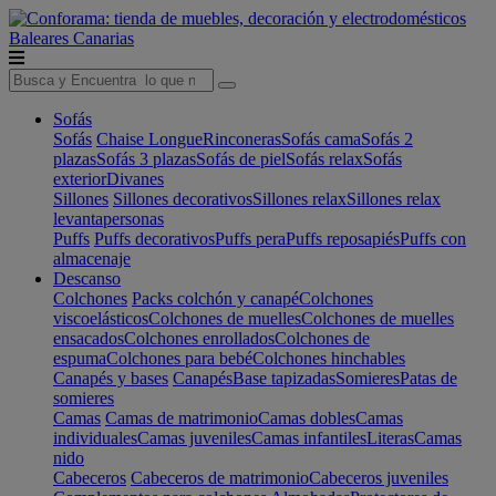
Baleares
Canarias
Sofás
Sofás
Chaise Longue
Rinconeras
Sofás cama
Sofás 2
plazas
Sofás 3 plazas
Sofás de piel
Sofás relax
Sofás
exterior
Divanes
Sillones
Sillones decorativos
Sillones relax
Sillones relax
levantapersonas
Puffs
Puffs decorativos
Puffs pera
Puffs reposapiés
Puffs con
almacenaje
Descanso
Colchones
Packs colchón y canapé
Colchones
viscoelásticos
Colchones de muelles
Colchones de muelles
ensacados
Colchones enrollados
Colchones de
espuma
Colchones para bebé
Colchones hinchables
Canapés y bases
Canapés
Base tapizadas
Somieres
Patas de
somieres
Camas
Camas de matrimonio
Camas dobles
Camas
individuales
Camas juveniles
Camas infantiles
Literas
Camas
nido
Cabeceros
Cabeceros de matrimonio
Cabeceros juveniles