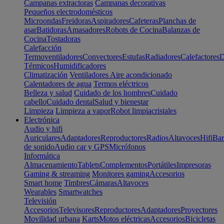
Campanas extractoras
Campanas decorativas
Pequeños electrodomésticos
Microondas
Freidoras
Aspiradores
Cafeteras
Planchas de
asar
Batidoras
Amasadores
Robots de Cocina
Balanzas de
Cocina
Tostadoras
Calefacción
Termoventiladores
Convectores
Estufas
Radiadores
Calefactores
D
Térmicos
Humidificadores
Climatización
Ventiladores
Aire acondicionado
Calentadores de agua
Termos eléctricos
Belleza y salud
Cuidado de los hombres
Cuidado
cabello
Cuidado dental
Salud y bienestar
Limpieza
Limpieza a vapor
Robot limpiacristales
Electrónica
Audio y hifi
Auriculares
Adaptadores
Reproductores
Radios
Altavoces
Hifi
Bar
de sonido
Audio car y GPS
Micrófonos
Informática
Almacenamiento
Tablets
Complementos
Portátiles
Impresoras
Gaming & streaming
Monitores gaming
Accesorios
Smart home
Timbres
Cámaras
Altavoces
Wearables
Smartwatches
Televisión
Accesorios
Televisores
Reproductores
Adaptadores
Proyectores
Movilidad urbana
Karts
Motos eléctricas
Accesorios
Bicicletas