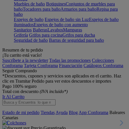
Muebles de baño
Botiquines
Conjuntos de muebles para
baño
Tocadores para baño
Armarios para baño
Repisa para
baño
Espejos de baño
Espejos de baño sin Luz
Espejos de baño
iluminados
Espejos de baño con aumento
Sanitarios
Bañeras
Lavabos
Mamparas
Grifería
Grifos para cocina
Grifos para ducha
Seguridad de baño
Barras de seguridad para baño
Resumen de tu pedido
¡Tu carrito está vacío!
Suscríbete a la newsletter
Todas las promociones
Colecciones
Conforama
Tarjeta Conforama
Financiación
Catálogos Conforama
Seguir Comprando
*Descuentos, cupones y servicios son aplicados en el carrito. Haz
clic en Tramitar Pedido para ver estos descuentos e importes
Pago 100% seguro
Total con descuento
(IVA incluido*)
Ir Al Carrito
Estado de mi pedido
Tiendas
Ayuda
Blog
App Conforama
Baleares
Canarias
Precio Garantizado