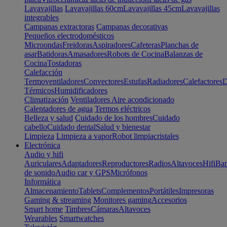
Lavavajillas
Lavavajillas 60cm
Lavavajillas 45cm
Lavavajillas
integrables
Campanas extractoras
Campanas decorativas
Pequeños electrodomésticos
Microondas
Freidoras
Aspiradores
Cafeteras
Planchas de
asar
Batidoras
Amasadores
Robots de Cocina
Balanzas de
Cocina
Tostadoras
Calefacción
Termoventiladores
Convectores
Estufas
Radiadores
Calefactores
D
Térmicos
Humidificadores
Climatización
Ventiladores
Aire acondicionado
Calentadores de agua
Termos eléctricos
Belleza y salud
Cuidado de los hombres
Cuidado
cabello
Cuidado dental
Salud y bienestar
Limpieza
Limpieza a vapor
Robot limpiacristales
Electrónica
Audio y hifi
Auriculares
Adaptadores
Reproductores
Radios
Altavoces
Hifi
Bar
de sonido
Audio car y GPS
Micrófonos
Informática
Almacenamiento
Tablets
Complementos
Portátiles
Impresoras
Gaming & streaming
Monitores gaming
Accesorios
Smart home
Timbres
Cámaras
Altavoces
Wearables
Smartwatches