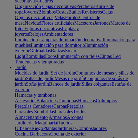
decorativas
Cuadros
Organización
Cajas decorativas
Percheros
Burros de
ropa
Joyeros
Biombos
Cestas
Baúles
Revisteros
Cajas
Objetos decorativos
Velas
Faroles
Centros de
mesa
Navidad
Flores artificiales
Maceteros
Jarrones
Marcos de
fotos
Figuras decorativas
Cajitas y
joyeros
Relojes
Ambientadores
Iluminación
Lámparas
Iluminación decorativa
Iluminación para
muebles
Iluminación para dormitorio
Iluminación
exterior
Guirnaldas
Balizas
Smart
Light
Bombillas
Focos
Iluminación con rieles
Cintas Led
Tendencias y temporadas
Jardín
Muebles de jardín
Set de jardín
Conjuntos de mesas y sillas de
jardín
Sillas de jardín
Mesas de jardín
Conjuntos de sofás de
jardín
Sofás jardín
Bancos de jardín
Sillas colgantes
Estufas de
exterior
Hamacas y tumbonas
Accesorios
Balancines
Tumbonas
Hamacas
Columpios
Pérgolas
Cenadores
Carpas
Pérgolas
Parasoles
Sombrillas
Parasoles
Toldos
Almacenamiento
Armarios
Arcones
Jardinería
Maquinaria
Huertos
Urbanos
Riego
Plantas
Jardineras
Compostadores
Cocina
Barbacoas
Cocina de exterior