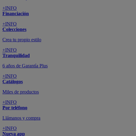
+INFO
Financiación
+INFO
Colecciones
Crea tu propio estilo
+INFO
Tranquilidad
6 años de Garantía Plus
+INFO
Catálogos
Miles de productos
+INFO
Por teléfono
Llámanos y compra
+INFO
Nueva app