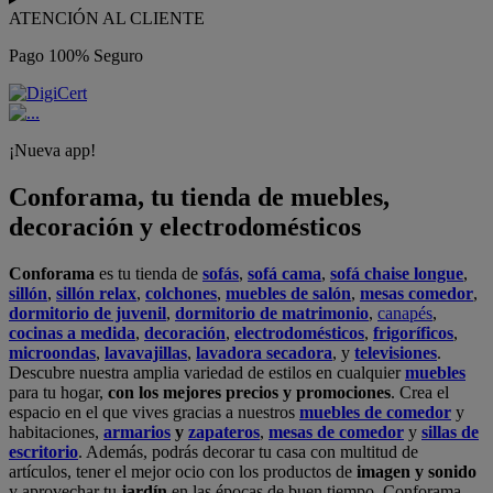
ATENCIÓN AL CLIENTE
Pago 100% Seguro
¡Nueva app!
Conforama, tu tienda de muebles,
decoración y electrodomésticos
Conforama
es tu tienda de
sofás
,
sofá cama
,
sofá chaise longue
,
sillón
,
sillón relax
,
colchones
,
muebles de salón
,
mesas comedor
,
dormitorio de juvenil
,
dormitorio de matrimonio
,
canapés
,
cocinas a medida
,
decoración
,
electrodomésticos
,
frigoríficos
,
microondas
,
lavavajillas
,
lavadora secadora
, y
televisiones
.
Descubre nuestra amplia variedad de estilos en cualquier
muebles
para tu hogar,
con los mejores precios y promociones
. Crea el
espacio en el que vives gracias a nuestros
muebles de comedor
y
habitaciones,
armarios
y
zapateros
,
mesas de comedor
y
sillas de
escritorio
. Además, podrás decorar tu casa con multitud de
artículos, tener el mejor ocio con los productos de
imagen y sonido
y aprovechar tu
jardín
en las épocas de buen tiempo. Conforama