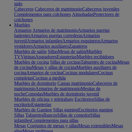
nido
Cabeceros
Cabeceros de matrimonio
Cabeceros juveniles
Complementos para colchones
Almohadas
Protectores de
colchones
Muebles
Armarios
Armarios de matrimonio
Armarios puertas
batientes
Armarios puertas correderas
Armarios
juvenil
Armarios infantiles
Armarios esquineros
Armarios
vestidores
Armarios auxiliares
Zapateros
Muebles de salón
Sillas
Mesas de salón
Muebles
TV
Vitrinas
Aparadores
Estanterias
Muebles recibidores
Muebles de cocina
Sillas de cocinas
Taburetes de cocina
Mesas
de cocina
Mesas y sillas de cocina
Muebles auxiliares de
cocina
Armarios de cocina
Cocinas modulares
Cocinas
completas
Cocinas a medida
Muebles de dormitorio
Camas matrimonio
Cabeceros de
matrimonio
Armarios de matrimonio
Mesitas de
noche
Comodas
Muebles de dormitorio juvenil
Muebles de oficina y teletrabajo
Escritorios
Sillas de
escritorio
Estanterías
Muebles de Gaming
Sillas gaming
Escritorios gaming
Sillas
Taburetes
Bancos
Sillas de comedor
Sillas
infantiles
Complementos para sillas
Mesas
Conjuntos de mesas y sillas
Mesas extensibles
Mesas
altas
Mesas multiusos