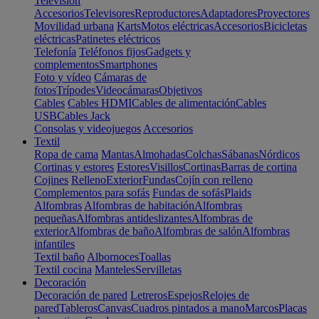
Televisión
Accesorios
Televisores
Reproductores
Adaptadores
Proyectores
Movilidad urbana
Karts
Motos eléctricas
Accesorios
Bicicletas
eléctricas
Patinetes eléctricos
Telefonía
Teléfonos fijos
Gadgets y
complementos
Smartphones
Foto y vídeo
Cámaras de
fotos
Trípodes
Videocámaras
Objetivos
Cables
Cables HDMI
Cables de alimentación
Cables
USB
Cables Jack
Consolas y videojuegos
Accesorios
Textil
Ropa de cama
Mantas
Almohadas
Colchas
Sábanas
Nórdicos
Cortinas y estores
Estores
Visillos
Cortinas
Barras de cortina
Cojines
Relleno
Exterior
Fundas
Cojín con relleno
Complementos para sofás
Fundas de sofás
Plaids
Alfombras
Alfombras de habitación
Alfombras
pequeñas
Alfombras antideslizantes
Alfombras de
exterior
Alfombras de baño
Alfombras de salón
Alfombras
infantiles
Textil baño
Albornoces
Toallas
Textil cocina
Manteles
Servilletas
Decoración
Decoración de pared
Letreros
Espejos
Relojes de
pared
Tableros
Canvas
Cuadros pintados a mano
Marcos
Placas