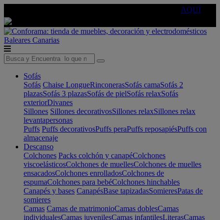
🔵Cambia tu electro con
-10% EXTRA
de descuento ☑️
AQUÍ
Baleares
Canarias
Sofás
Sofás
Chaise Longue
Rinconeras
Sofás cama
Sofás 2
plazas
Sofás 3 plazas
Sofás de piel
Sofás relax
Sofás
exterior
Divanes
Sillones
Sillones decorativos
Sillones relax
Sillones relax
levantapersonas
Puffs
Puffs decorativos
Puffs pera
Puffs reposapiés
Puffs con
almacenaje
Descanso
Colchones
Packs colchón y canapé
Colchones
viscoelásticos
Colchones de muelles
Colchones de muelles
ensacados
Colchones enrollados
Colchones de
espuma
Colchones para bebé
Colchones hinchables
Canapés y bases
Canapés
Base tapizadas
Somieres
Patas de
somieres
Camas
Camas de matrimonio
Camas dobles
Camas
individuales
Camas juveniles
Camas infantiles
Literas
Camas