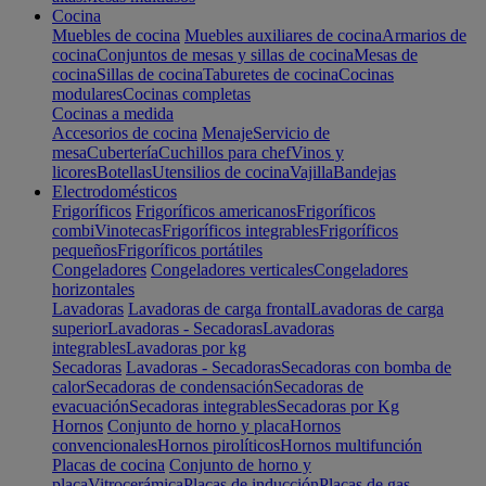
Cocina
Muebles de cocina
Muebles auxiliares de cocina
Armarios de
cocina
Conjuntos de mesas y sillas de cocina
Mesas de
cocina
Sillas de cocina
Taburetes de cocina
Cocinas
modulares
Cocinas completas
Cocinas a medida
Accesorios de cocina
Menaje
Servicio de
mesa
Cubertería
Cuchillos para chef
Vinos y
licores
Botellas
Utensilios de cocina
Vajilla
Bandejas
Electrodomésticos
Frigoríficos
Frigoríficos americanos
Frigoríficos
combi
Vinotecas
Frigoríficos integrables
Frigoríficos
pequeños
Frigoríficos portátiles
Congeladores
Congeladores verticales
Congeladores
horizontales
Lavadoras
Lavadoras de carga frontal
Lavadoras de carga
superior
Lavadoras - Secadoras
Lavadoras
integrables
Lavadoras por kg
Secadoras
Lavadoras - Secadoras
Secadoras con bomba de
calor
Secadoras de condensación
Secadoras de
evacuación
Secadoras integrables
Secadoras por Kg
Hornos
Conjunto de horno y placa
Hornos
convencionales
Hornos pirolíticos
Hornos multifunción
Placas de cocina
Conjunto de horno y
placa
Vitrocerámica
Placas de inducción
Placas de gas