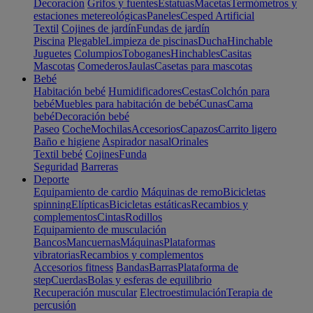
Decoración
Grifos y fuentes
Estatuas
Macetas
Termómetros y
estaciones metereológicas
Paneles
Cesped Artificial
Textil
Cojines de jardín
Fundas de jardín
Piscina
Plegable
Limpieza de piscinas
Ducha
Hinchable
Juguetes
Columpios
Toboganes
Hinchables
Casitas
Mascotas
Comederos
Jaulas
Casetas para mascotas
Bebé
Habitación bebé
Humidificadores
Cestas
Colchón para
bebé
Muebles para habitación de bebé
Cunas
Cama
bebé
Decoración bebé
Paseo
Coche
Mochilas
Accesorios
Capazos
Carrito ligero
Baño e higiene
Aspirador nasal
Orinales
Textil bebé
Cojines
Funda
Seguridad
Barreras
Deporte
Equipamiento de cardio
Máquinas de remo
Bicicletas
spinning
Elípticas
Bicicletas estáticas
Recambios y
complementos
Cintas
Rodillos
Equipamiento de musculación
Bancos
Mancuernas
Máquinas
Plataformas
vibratorias
Recambios y complementos
Accesorios fitness
Bandas
Barras
Plataforma de
step
Cuerdas
Bolas y esferas de equilibrio
Recuperación muscular
Electroestimulación
Terapia de
percusión