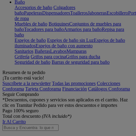
Baño
Accesorios de baño
Colgadores
baño
Papeleras
Dispensadores
Toalleros
Jaboneras
Escobillero
Port
de ropa
Muebles de baño
Botiquines
Conjuntos de muebles para
baño
Tocadores para baño
Armarios para baño
Repisa para
baño
Espejos de baño
Espejos de baño sin Luz
Espejos de baño
iluminados
Espejos de baño con aumento
Sanitarios
Bañeras
Lavabos
Mamparas
Grifería
Grifos para cocina
Grifos para ducha
Seguridad de baño
Barras de seguridad para baño
Resumen de tu pedido
¡Tu carrito está vacío!
Suscríbete a la newsletter
Todas las promociones
Colecciones
Conforama
Tarjeta Conforama
Financiación
Catálogos Conforama
Seguir Comprando
*Descuentos, cupones y servicios son aplicados en el carrito. Haz
clic en Tramitar Pedido para ver estos descuentos e importes
Pago 100% seguro
Total con descuento
(IVA incluido*)
Ir Al Carrito