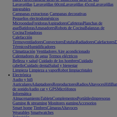
Lavavajillas
Lavavajillas 60cm
Lavavajillas 45cm
Lavavajillas
integrables
Campanas extractoras
Campanas decorativas
Pequeños electrodomésticos
Microondas
Freidoras
Aspiradores
Cafeteras
Planchas de
asar
Batidoras
Amasadores
Robots de Cocina
Balanzas de
Cocina
Tostadoras
Calefacción
Termoventiladores
Convectores
Estufas
Radiadores
Calefactores
D
Térmicos
Humidificadores
Climatización
Ventiladores
Aire acondicionado
Calentadores de agua
Termos eléctricos
Belleza y salud
Cuidado de los hombres
Cuidado
cabello
Cuidado dental
Salud y bienestar
Limpieza
Limpieza a vapor
Robot limpiacristales
Electrónica
Audio y hifi
Auriculares
Adaptadores
Reproductores
Radios
Altavoces
Hifi
Bar
de sonido
Audio car y GPS
Micrófonos
Informática
Almacenamiento
Tablets
Complementos
Portátiles
Impresoras
Gaming & streaming
Monitores gaming
Accesorios
Smart home
Timbres
Cámaras
Altavoces
Wearables
Smartwatches