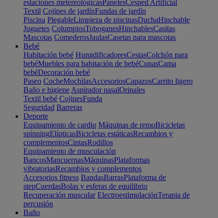
estaciones metereológicas
Paneles
Cesped Artificial
Textil
Cojines de jardín
Fundas de jardín
Piscina
Plegable
Limpieza de piscinas
Ducha
Hinchable
Juguetes
Columpios
Toboganes
Hinchables
Casitas
Mascotas
Comederos
Jaulas
Casetas para mascotas
Bebé
Habitación bebé
Humidificadores
Cestas
Colchón para
bebé
Muebles para habitación de bebé
Cunas
Cama
bebé
Decoración bebé
Paseo
Coche
Mochilas
Accesorios
Capazos
Carrito ligero
Baño e higiene
Aspirador nasal
Orinales
Textil bebé
Cojines
Funda
Seguridad
Barreras
Deporte
Equipamiento de cardio
Máquinas de remo
Bicicletas
spinning
Elípticas
Bicicletas estáticas
Recambios y
complementos
Cintas
Rodillos
Equipamiento de musculación
Bancos
Mancuernas
Máquinas
Plataformas
vibratorias
Recambios y complementos
Accesorios fitness
Bandas
Barras
Plataforma de
step
Cuerdas
Bolas y esferas de equilibrio
Recuperación muscular
Electroestimulación
Terapia de
percusión
Baño