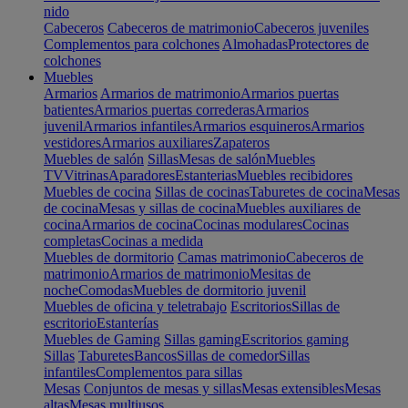
nido
Cabeceros
Cabeceros de matrimonio
Cabeceros juveniles
Complementos para colchones
Almohadas
Protectores de
colchones
Muebles
Armarios
Armarios de matrimonio
Armarios puertas
batientes
Armarios puertas correderas
Armarios
juvenil
Armarios infantiles
Armarios esquineros
Armarios
vestidores
Armarios auxiliares
Zapateros
Muebles de salón
Sillas
Mesas de salón
Muebles
TV
Vitrinas
Aparadores
Estanterias
Muebles recibidores
Muebles de cocina
Sillas de cocinas
Taburetes de cocina
Mesas
de cocina
Mesas y sillas de cocina
Muebles auxiliares de
cocina
Armarios de cocina
Cocinas modulares
Cocinas
completas
Cocinas a medida
Muebles de dormitorio
Camas matrimonio
Cabeceros de
matrimonio
Armarios de matrimonio
Mesitas de
noche
Comodas
Muebles de dormitorio juvenil
Muebles de oficina y teletrabajo
Escritorios
Sillas de
escritorio
Estanterías
Muebles de Gaming
Sillas gaming
Escritorios gaming
Sillas
Taburetes
Bancos
Sillas de comedor
Sillas
infantiles
Complementos para sillas
Mesas
Conjuntos de mesas y sillas
Mesas extensibles
Mesas
altas
Mesas multiusos