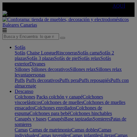
🔵Cambia tu electro con
-10% EXTRA
de descuento ☑️
AQUÍ
Baleares
Canarias
Sofás
Sofás
Chaise Longue
Rinconeras
Sofás cama
Sofás 2
plazas
Sofás 3 plazas
Sofás de piel
Sofás relax
Sofás
exterior
Divanes
Sillones
Sillones decorativos
Sillones relax
Sillones relax
levantapersonas
Puffs
Puffs decorativos
Puffs pera
Puffs reposapiés
Puffs con
almacenaje
Descanso
Colchones
Packs colchón y canapé
Colchones
viscoelásticos
Colchones de muelles
Colchones de muelles
ensacados
Colchones enrollados
Colchones de
espuma
Colchones para bebé
Colchones hinchables
Canapés y bases
Canapés
Base tapizadas
Somieres
Patas de
somieres
Camas
Camas de matrimonio
Camas dobles
Camas
individuales
Camas juveniles
Camas infantiles
Literas
Camas