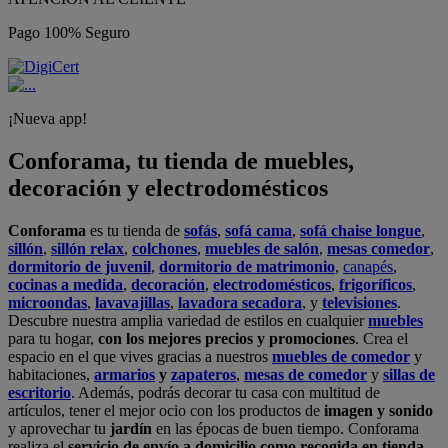
Pago 100% Seguro
¡Nueva app!
Conforama, tu tienda de muebles,
decoración y electrodomésticos
Conforama
es tu tienda de
sofás
,
sofá cama
,
sofá chaise longue
,
sillón
,
sillón relax
,
colchones
,
muebles de salón
,
mesas comedor
,
dormitorio de juvenil
,
dormitorio de matrimonio
,
canapés
,
cocinas a medida
,
decoración
,
electrodomésticos
,
frigoríficos
,
microondas
,
lavavajillas
,
lavadora secadora
, y
televisiones
.
Descubre nuestra amplia variedad de estilos en cualquier
muebles
para tu hogar,
con los mejores precios y promociones
. Crea el
espacio en el que vives gracias a nuestros
muebles de comedor
y
habitaciones,
armarios
y
zapateros
,
mesas de comedor
y
sillas de
escritorio
. Además, podrás decorar tu casa con multitud de
artículos, tener el mejor ocio con los productos de
imagen y sonido
y aprovechar tu
jardín
en las épocas de buen tiempo. Conforama
realiza el
servicio de envío a domicilio como recogida en tienda.