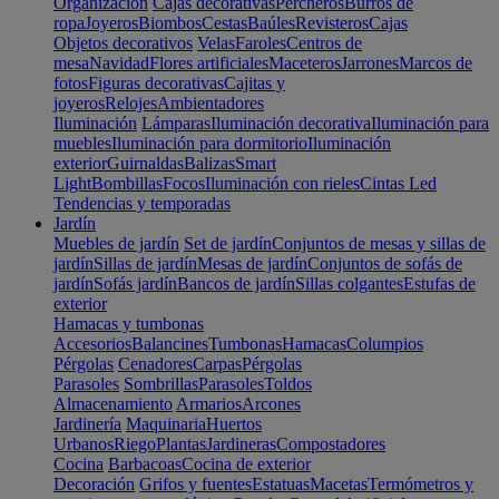
Organización
Cajas decorativas
Percheros
Burros de
ropa
Joyeros
Biombos
Cestas
Baúles
Revisteros
Cajas
Objetos decorativos
Velas
Faroles
Centros de
mesa
Navidad
Flores artificiales
Maceteros
Jarrones
Marcos de
fotos
Figuras decorativas
Cajitas y
joyeros
Relojes
Ambientadores
Iluminación
Lámparas
Iluminación decorativa
Iluminación para
muebles
Iluminación para dormitorio
Iluminación
exterior
Guirnaldas
Balizas
Smart
Light
Bombillas
Focos
Iluminación con rieles
Cintas Led
Tendencias y temporadas
Jardín
Muebles de jardín
Set de jardín
Conjuntos de mesas y sillas de
jardín
Sillas de jardín
Mesas de jardín
Conjuntos de sofás de
jardín
Sofás jardín
Bancos de jardín
Sillas colgantes
Estufas de
exterior
Hamacas y tumbonas
Accesorios
Balancines
Tumbonas
Hamacas
Columpios
Pérgolas
Cenadores
Carpas
Pérgolas
Parasoles
Sombrillas
Parasoles
Toldos
Almacenamiento
Armarios
Arcones
Jardinería
Maquinaria
Huertos
Urbanos
Riego
Plantas
Jardineras
Compostadores
Cocina
Barbacoas
Cocina de exterior
Decoración
Grifos y fuentes
Estatuas
Macetas
Termómetros y