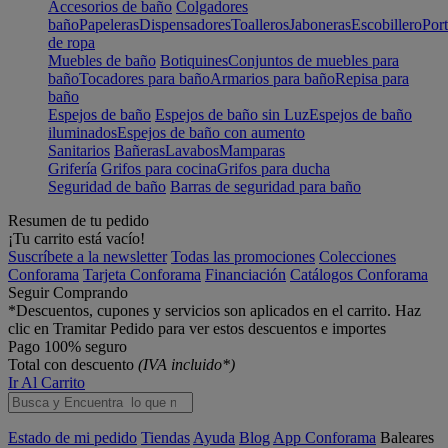
Accesorios de baño
Colgadores
baño
Papeleras
Dispensadores
Toalleros
Jaboneras
Escobillero
Port
de ropa
Muebles de baño
Botiquines
Conjuntos de muebles para
baño
Tocadores para baño
Armarios para baño
Repisa para
baño
Espejos de baño
Espejos de baño sin Luz
Espejos de baño
iluminados
Espejos de baño con aumento
Sanitarios
Bañeras
Lavabos
Mamparas
Grifería
Grifos para cocina
Grifos para ducha
Seguridad de baño
Barras de seguridad para baño
Resumen de tu pedido
¡Tu carrito está vacío!
Suscríbete a la newsletter
Todas las promociones
Colecciones
Conforama
Tarjeta Conforama
Financiación
Catálogos Conforama
Seguir Comprando
*Descuentos, cupones y servicios son aplicados en el carrito. Haz
clic en Tramitar Pedido para ver estos descuentos e importes
Pago 100% seguro
Total con descuento
(IVA incluido*)
Ir Al Carrito
Estado de mi pedido
Tiendas
Ayuda
Blog
App Conforama
Baleares