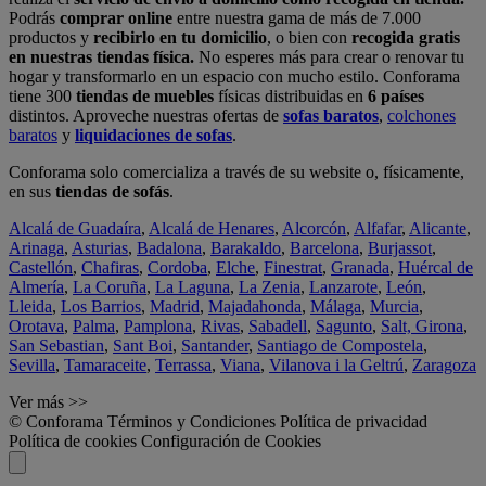
Podrás
comprar online
entre nuestra gama de más de 7.000
productos y
recibirlo en tu domicilio
, o bien con
recogida gratis
en nuestras tiendas física.
No esperes más para crear o renovar tu
hogar y transformarlo en un espacio con mucho estilo. Conforama
tiene 300
tiendas de muebles
físicas distribuidas en
6 países
distintos. Aproveche nuestras ofertas de
sofas baratos
,
colchones
baratos
y
liquidaciones de sofas
.
Conforama solo comercializa a través de su website o, físicamente,
en sus
tiendas de sofás
.
Alcalá de Guadaíra
,
Alcalá de Henares
,
Alcorcón
,
Alfafar
,
Alicante
,
Arinaga
,
Asturias
,
Badalona
,
Barakaldo
,
Barcelona
,
Burjassot
,
Castellón
,
Chafiras
,
Cordoba
,
Elche
,
Finestrat
,
Granada
,
Huércal de
Almería
,
La Coruña
,
La Laguna
,
La Zenia
,
Lanzarote
,
León
,
Lleida
,
Los Barrios
,
Madrid
,
Majadahonda
,
Málaga
,
Murcia
,
Orotava
,
Palma
,
Pamplona
,
Rivas
,
Sabadell
,
Sagunto
,
Salt, Girona
,
San Sebastian
,
Sant Boi
,
Santander
,
Santiago de Compostela
,
Sevilla
,
Tamaraceite
,
Terrassa
,
Viana
,
Vilanova i la Geltrú
,
Zaragoza
Ver más >>
© Conforama
Términos y Condiciones
Política de privacidad
Política de cookies
Configuración de Cookies