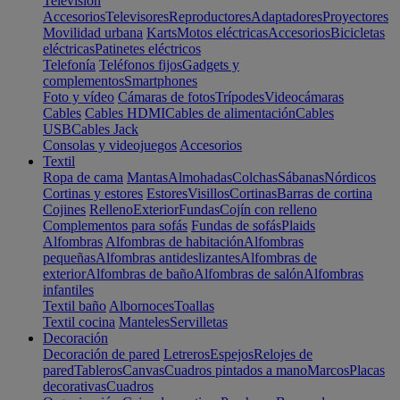
Televisión
Accesorios
Televisores
Reproductores
Adaptadores
Proyectores
Movilidad urbana
Karts
Motos eléctricas
Accesorios
Bicicletas
eléctricas
Patinetes eléctricos
Telefonía
Teléfonos fijos
Gadgets y
complementos
Smartphones
Foto y vídeo
Cámaras de fotos
Trípodes
Videocámaras
Cables
Cables HDMI
Cables de alimentación
Cables
USB
Cables Jack
Consolas y videojuegos
Accesorios
Textil
Ropa de cama
Mantas
Almohadas
Colchas
Sábanas
Nórdicos
Cortinas y estores
Estores
Visillos
Cortinas
Barras de cortina
Cojines
Relleno
Exterior
Fundas
Cojín con relleno
Complementos para sofás
Fundas de sofás
Plaids
Alfombras
Alfombras de habitación
Alfombras
pequeñas
Alfombras antideslizantes
Alfombras de
exterior
Alfombras de baño
Alfombras de salón
Alfombras
infantiles
Textil baño
Albornoces
Toallas
Textil cocina
Manteles
Servilletas
Decoración
Decoración de pared
Letreros
Espejos
Relojes de
pared
Tableros
Canvas
Cuadros pintados a mano
Marcos
Placas
decorativas
Cuadros