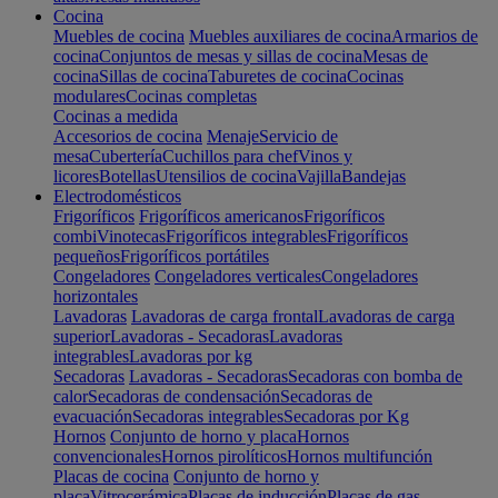
Cocina
Muebles de cocina
Muebles auxiliares de cocina
Armarios de
cocina
Conjuntos de mesas y sillas de cocina
Mesas de
cocina
Sillas de cocina
Taburetes de cocina
Cocinas
modulares
Cocinas completas
Cocinas a medida
Accesorios de cocina
Menaje
Servicio de
mesa
Cubertería
Cuchillos para chef
Vinos y
licores
Botellas
Utensilios de cocina
Vajilla
Bandejas
Electrodomésticos
Frigoríficos
Frigoríficos americanos
Frigoríficos
combi
Vinotecas
Frigoríficos integrables
Frigoríficos
pequeños
Frigoríficos portátiles
Congeladores
Congeladores verticales
Congeladores
horizontales
Lavadoras
Lavadoras de carga frontal
Lavadoras de carga
superior
Lavadoras - Secadoras
Lavadoras
integrables
Lavadoras por kg
Secadoras
Lavadoras - Secadoras
Secadoras con bomba de
calor
Secadoras de condensación
Secadoras de
evacuación
Secadoras integrables
Secadoras por Kg
Hornos
Conjunto de horno y placa
Hornos
convencionales
Hornos pirolíticos
Hornos multifunción
Placas de cocina
Conjunto de horno y
placa
Vitrocerámica
Placas de inducción
Placas de gas