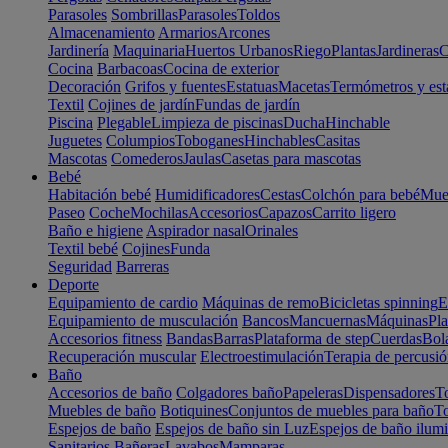
Parasoles
Sombrillas
Parasoles
Toldos
Almacenamiento
Armarios
Arcones
Jardinería
Maquinaria
Huertos Urbanos
Riego
Plantas
Jardineras
C
Cocina
Barbacoas
Cocina de exterior
Decoración
Grifos y fuentes
Estatuas
Macetas
Termómetros y est
Textil
Cojines de jardín
Fundas de jardín
Piscina
Plegable
Limpieza de piscinas
Ducha
Hinchable
Juguetes
Columpios
Toboganes
Hinchables
Casitas
Mascotas
Comederos
Jaulas
Casetas para mascotas
Bebé
Habitación bebé
Humidificadores
Cestas
Colchón para bebé
Mueb
Paseo
Coche
Mochilas
Accesorios
Capazos
Carrito ligero
Baño e higiene
Aspirador nasal
Orinales
Textil bebé
Cojines
Funda
Seguridad
Barreras
Deporte
Equipamiento de cardio
Máquinas de remo
Bicicletas spinning
E
Equipamiento de musculación
Bancos
Mancuernas
Máquinas
Pla
Accesorios fitness
Bandas
Barras
Plataforma de step
Cuerdas
Bola
Recuperación muscular
Electroestimulación
Terapia de percusi
Baño
Accesorios de baño
Colgadores baño
Papeleras
Dispensadores
To
Muebles de baño
Botiquines
Conjuntos de muebles para baño
To
Espejos de baño
Espejos de baño sin Luz
Espejos de baño ilum
Sanitarios
Bañeras
Lavabos
Mamparas