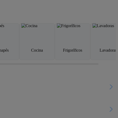
napés
Cocina
Frigoríficos
Lavadoras