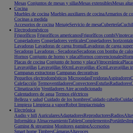
Mesas
Conjuntos de mesas y sillas
Mesas extensibles
Mesas alta
Cocina
Muebles de cocina
Muebles auxiliares de cocina
Armarios de co
Cocinas a medida
Accesorios de cocina
Menaje
Servicio de mesa
Cubertería
Cuchil
Electrodomésticos
Frigoríficos
Frigoríficos americanos
Frigoríficos combi
Vinoteca
Congeladores
Congeladores verticales
Congeladores horizontal
Lavadoras
Lavadoras de carga frontal
Lavadoras de carga super
Secadoras
Lavadoras - Secadoras
Secadoras con bomba de calo
Hornos
Conjunto de horno y placa
Hornos convencionales
Horno
Placas de cocina
Conjunto de horno y placa
Vitrocerámica
Placa
Lavavajillas
Lavavajillas 60cm
Lavavajillas 45cm
Lavavajillas i
Campanas extractoras
Campanas decorativas
Pequeños electrodomésticos
Microondas
Freidoras
Aspiradores
C
Calefacción
Termoventiladores
Convectores
Estufas
Radiadores
C
Climatización
Ventiladores
Aire acondicionado
Calentadores de agua
Termos eléctricos
Belleza y salud
Cuidado de los hombres
Cuidado cabello
Cuidad
Limpieza
Limpieza a vapor
Robot limpiacristales
Electrónica
Audio y hifi
Auriculares
Adaptadores
Reproductores
Radios
Alta
Informática
Almacenamiento
Tablets
Complementos
Portátiles
Im
Gaming & streaming
Monitores gaming
Accesorios
Smart home
Timbres
Cámaras
Altavoces