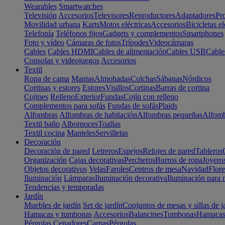
Wearables
Smartwatches
Televisión
Accesorios
Televisores
Reproductores
Adaptadores
Pr
Movilidad urbana
Karts
Motos eléctricas
Accesorios
Bicicletas el
Telefonía
Teléfonos fijos
Gadgets y complementos
Smartphones
Foto y vídeo
Cámaras de fotos
Trípodes
Videocámaras
Cables
Cables HDMI
Cables de alimentación
Cables USB
Cable
Consolas y videojuegos
Accesorios
Textil
Ropa de cama
Mantas
Almohadas
Colchas
Sábanas
Nórdicos
Cortinas y estores
Estores
Visillos
Cortinas
Barras de cortina
Cojines
Relleno
Exterior
Fundas
Cojín con relleno
Complementos para sofás
Fundas de sofás
Plaids
Alfombras
Alfombras de habitación
Alfombras pequeñas
Alfomb
Textil baño
Albornoces
Toallas
Textil cocina
Manteles
Servilletas
Decoración
Decoración de pared
Letreros
Espejos
Relojes de pared
Tableros
Organización
Cajas decorativas
Percheros
Burros de ropa
Joyero
Objetos decorativos
Velas
Faroles
Centros de mesa
Navidad
Flore
Iluminación
Lámparas
Iluminación decorativa
Iluminación para 
Tendencias y temporadas
Jardín
Muebles de jardín
Set de jardín
Conjuntos de mesas y sillas de j
Hamacas y tumbonas
Accesorios
Balancines
Tumbonas
Hamaca
Pérgolas
Cenadores
Carpas
Pérgolas