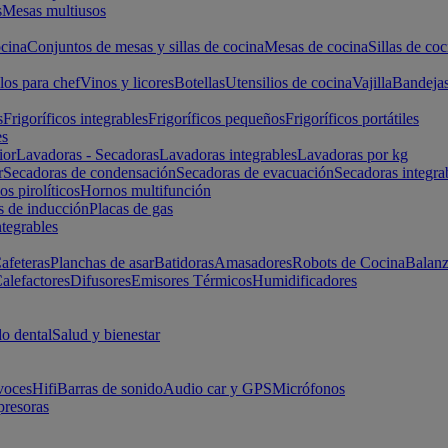
s
Mesas multiusos
cina
Conjuntos de mesas y sillas de cocina
Mesas de cocina
Sillas de coc
los para chef
Vinos y licores
Botellas
Utensilios de cocina
Vajilla
Bandeja
s
Frigoríficos integrables
Frigoríficos pequeños
Frigoríficos portátiles
es
ior
Lavadoras - Secadoras
Lavadoras integrables
Lavadoras por kg
r
Secadoras de condensación
Secadoras de evacuación
Secadoras integra
s pirolíticos
Hornos multifunción
s de inducción
Placas de gas
ntegrables
afeteras
Planchas de asar
Batidoras
Amasadores
Robots de Cocina
Balanz
alefactores
Difusores
Emisores Térmicos
Humidificadores
o dental
Salud y bienestar
voces
Hifi
Barras de sonido
Audio car y GPS
Micrófonos
presoras