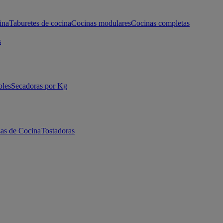
ina
Taburetes de cocina
Cocinas modulares
Cocinas completas
s
bles
Secadoras por Kg
as de Cocina
Tostadoras