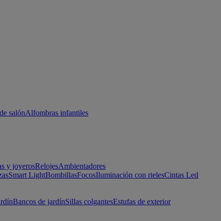
de salón
Alfombras infantiles
as y joyeros
Relojes
Ambientadores
zas
Smart Light
Bombillas
Focos
Iluminación con rieles
Cintas Led
ardín
Bancos de jardín
Sillas colgantes
Estufas de exterior