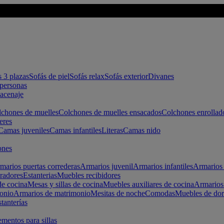
s 3 plazas
Sofás de piel
Sofás relax
Sofás exterior
Divanes
apersonas
macenaje
chones de muelles
Colchones de muelles ensacados
Colchones enrollad
eres
Camas juveniles
Camas infantiles
Literas
Camas nido
ones
marios puertas correderas
Armarios juvenil
Armarios infantiles
Armarios 
radores
Estanterias
Muebles recibidores
e cocina
Mesas y sillas de cocina
Muebles auxiliares de cocina
Armarios
onio
Armarios de matrimonio
Mesitas de noche
Comodas
Muebles de dor
tanterías
entos para sillas