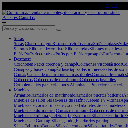
🔵Cambia tu electro con
-10% EXTRA
de descuento ☑️
AQUÍ
Baleares
Canarias
Sofás
Sofás
Chaise Longue
Rinconeras
Sofás cama
Sofás 2 plazas
Sofá
Sillones
Sillones decorativos
Sillones relax
Sillones relax levant
Puffs
Puffs decorativos
Puffs pera
Puffs reposapiés
Puffs con al
Descanso
Colchones
Packs colchón y canapé
Colchones viscoelásticos
Col
Canapés y bases
Canapés
Base tapizadas
Somieres
Patas de somi
Camas
Camas de matrimonio
Camas dobles
Camas individuales
Cabeceros
Cabeceros de matrimonio
Cabeceros juveniles
Complementos para colchones
Almohadas
Protectores de colch
Muebles
Armarios
Armarios de matrimonio
Armarios puertas batientes
Ar
Muebles de salón
Sillas
Mesas de salón
Muebles TV
Vitrinas
Apa
Muebles de cocina
Sillas de cocinas
Taburetes de cocina
Mesas d
Muebles de dormitorio
Camas matrimonio
Cabeceros de matrim
Muebles de oficina y teletrabajo
Escritorios
Sillas de escritorio
Es
Muebles de Gaming
Sillas gaming
Escritorios gaming
Sillas
Taburetes
Bancos
Sillas de comedor
Sillas infantiles
Complem