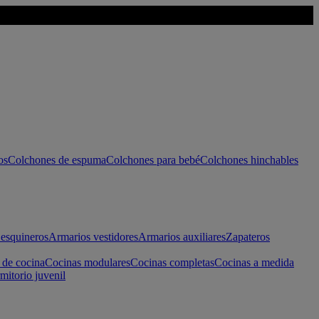
os
Colchones de espuma
Colchones para bebé
Colchones hinchables
esquineros
Armarios vestidores
Armarios auxiliares
Zapateros
 de cocina
Cocinas modulares
Cocinas completas
Cocinas a medida
mitorio juvenil