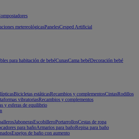
ompostadores
aciones metereológicas
Paneles
Cesped Artificial
les para habitación de bebé
Cunas
Cama bebé
Decoración bebé
lípticas
Bicicletas estáticas
Recambios y complementos
Cintas
Rodillos
taformas vibratorias
Recambios y complementos
s y esferas de equilibrio
ón
alleros
Jaboneras
Escobillero
Portarrollos
Cestas de ropa
cadores para baño
Armarios para baño
Repisa para baño
inados
Espejos de baño con aumento