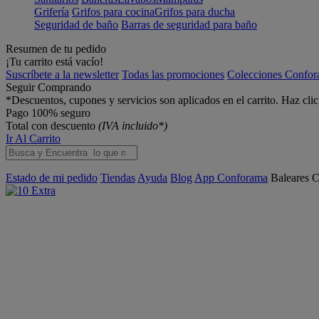
Grifería
Grifos para cocina
Grifos para ducha
Seguridad de baño
Barras de seguridad para baño
Resumen de tu pedido
¡Tu carrito está vacío!
Suscríbete a la newsletter
Todas las promociones
Colecciones Confo
Seguir Comprando
*Descuentos, cupones y servicios son aplicados en el carrito. Haz cli
Pago 100% seguro
Total con descuento
(IVA incluido*)
Ir Al Carrito
Estado de mi pedido
Tiendas
Ayuda
Blog
App Conforama
Baleares
C