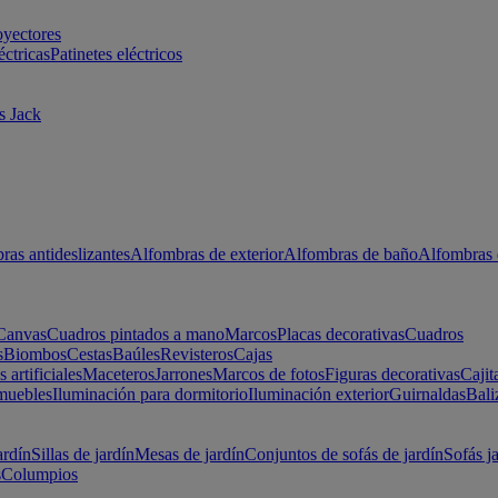
oyectores
éctricas
Patinetes eléctricos
s Jack
ras antideslizantes
Alfombras de exterior
Alfombras de baño
Alfombras 
Canvas
Cuadros pintados a mano
Marcos
Placas decorativas
Cuadros
s
Biombos
Cestas
Baúles
Revisteros
Cajas
s artificiales
Maceteros
Jarrones
Marcos de fotos
Figuras decorativas
Cajit
muebles
Iluminación para dormitorio
Iluminación exterior
Guirnaldas
Bali
ardín
Sillas de jardín
Mesas de jardín
Conjuntos de sofás de jardín
Sofás j
s
Columpios