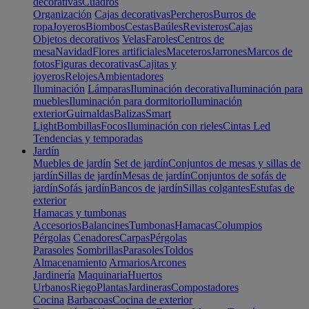
decorativas
Cuadros
Organización
Cajas decorativas
Percheros
Burros de
ropa
Joyeros
Biombos
Cestas
Baúles
Revisteros
Cajas
Objetos decorativos
Velas
Faroles
Centros de
mesa
Navidad
Flores artificiales
Maceteros
Jarrones
Marcos de
fotos
Figuras decorativas
Cajitas y
joyeros
Relojes
Ambientadores
Iluminación
Lámparas
Iluminación decorativa
Iluminación para
muebles
Iluminación para dormitorio
Iluminación
exterior
Guirnaldas
Balizas
Smart
Light
Bombillas
Focos
Iluminación con rieles
Cintas Led
Tendencias y temporadas
Jardín
Muebles de jardín
Set de jardín
Conjuntos de mesas y sillas de
jardín
Sillas de jardín
Mesas de jardín
Conjuntos de sofás de
jardín
Sofás jardín
Bancos de jardín
Sillas colgantes
Estufas de
exterior
Hamacas y tumbonas
Accesorios
Balancines
Tumbonas
Hamacas
Columpios
Pérgolas
Cenadores
Carpas
Pérgolas
Parasoles
Sombrillas
Parasoles
Toldos
Almacenamiento
Armarios
Arcones
Jardinería
Maquinaria
Huertos
Urbanos
Riego
Plantas
Jardineras
Compostadores
Cocina
Barbacoas
Cocina de exterior