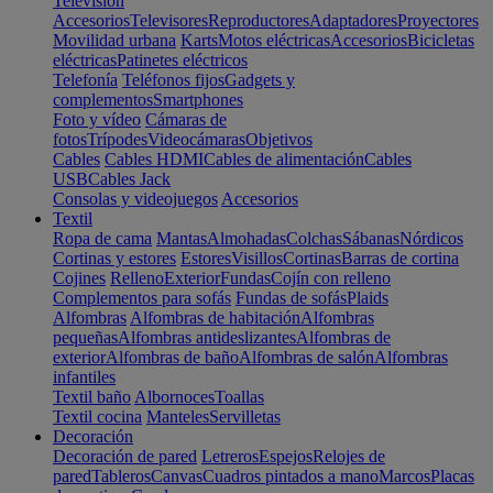
Televisión
Accesorios
Televisores
Reproductores
Adaptadores
Proyectores
Movilidad urbana
Karts
Motos eléctricas
Accesorios
Bicicletas
eléctricas
Patinetes eléctricos
Telefonía
Teléfonos fijos
Gadgets y
complementos
Smartphones
Foto y vídeo
Cámaras de
fotos
Trípodes
Videocámaras
Objetivos
Cables
Cables HDMI
Cables de alimentación
Cables
USB
Cables Jack
Consolas y videojuegos
Accesorios
Textil
Ropa de cama
Mantas
Almohadas
Colchas
Sábanas
Nórdicos
Cortinas y estores
Estores
Visillos
Cortinas
Barras de cortina
Cojines
Relleno
Exterior
Fundas
Cojín con relleno
Complementos para sofás
Fundas de sofás
Plaids
Alfombras
Alfombras de habitación
Alfombras
pequeñas
Alfombras antideslizantes
Alfombras de
exterior
Alfombras de baño
Alfombras de salón
Alfombras
infantiles
Textil baño
Albornoces
Toallas
Textil cocina
Manteles
Servilletas
Decoración
Decoración de pared
Letreros
Espejos
Relojes de
pared
Tableros
Canvas
Cuadros pintados a mano
Marcos
Placas