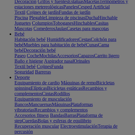
Decoración
Grifos y fuentes
Estatuas
Macetas
Termómetros y
estaciones metereológicas
Paneles
Cesped Artificial
Textil
Cojines de jardín
Fundas de jardín
Piscina
Plegable
Limpieza de piscinas
Ducha
Hinchable
Juguetes
Columpios
Toboganes
Hinchables
Casitas
Mascotas
Comederos
Jaulas
Casetas para mascotas
Bebé
Habitación bebé
Humidificadores
Cestas
Colchón para
bebé
Muebles para habitación de bebé
Cunas
Cama
bebé
Decoración bebé
Paseo
Coche
Mochilas
Accesorios
Capazos
Carrito ligero
Baño e higiene
Aspirador nasal
Orinales
Textil bebé
Cojines
Funda
Seguridad
Barreras
Deporte
Equipamiento de cardio
Máquinas de remo
Bicicletas
spinning
Elípticas
Bicicletas estáticas
Recambios y
complementos
Cintas
Rodillos
Equipamiento de musculación
Bancos
Mancuernas
Máquinas
Plataformas
vibratorias
Recambios y complementos
Accesorios fitness
Bandas
Barras
Plataforma de
step
Cuerdas
Bolas y esferas de equilibrio
Recuperación muscular
Electroestimulación
Terapia de
percusión