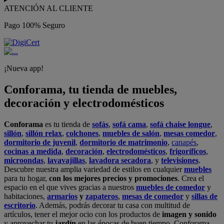
ATENCIÓN AL CLIENTE
Pago 100% Seguro
¡Nueva app!
Conforama, tu tienda de muebles,
decoración y electrodomésticos
Conforama
es tu tienda de
sofás
,
sofá cama
,
sofá chaise longue
,
sillón
,
sillón relax
,
colchones
,
muebles de salón
,
mesas comedor
,
dormitorio de juvenil
,
dormitorio de matrimonio
,
canapés
,
cocinas a medida
,
decoración
,
electrodomésticos
,
frigoríficos
,
microondas
,
lavavajillas
,
lavadora secadora
, y
televisiones
.
Descubre nuestra amplia variedad de estilos en cualquier
muebles
para tu hogar,
con los mejores precios y promociones
. Crea el
espacio en el que vives gracias a nuestros
muebles de comedor
y
habitaciones,
armarios
y
zapateros
,
mesas de comedor
y
sillas de
escritorio
. Además, podrás decorar tu casa con multitud de
artículos, tener el mejor ocio con los productos de
imagen y sonido
y aprovechar tu
jardín
en las épocas de buen tiempo. Conforama