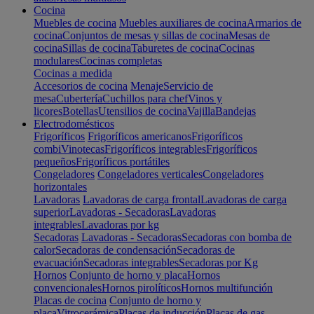
Cocina
Muebles de cocina
Muebles auxiliares de cocina
Armarios de
cocina
Conjuntos de mesas y sillas de cocina
Mesas de
cocina
Sillas de cocina
Taburetes de cocina
Cocinas
modulares
Cocinas completas
Cocinas a medida
Accesorios de cocina
Menaje
Servicio de
mesa
Cubertería
Cuchillos para chef
Vinos y
licores
Botellas
Utensilios de cocina
Vajilla
Bandejas
Electrodomésticos
Frigoríficos
Frigoríficos americanos
Frigoríficos
combi
Vinotecas
Frigoríficos integrables
Frigoríficos
pequeños
Frigoríficos portátiles
Congeladores
Congeladores verticales
Congeladores
horizontales
Lavadoras
Lavadoras de carga frontal
Lavadoras de carga
superior
Lavadoras - Secadoras
Lavadoras
integrables
Lavadoras por kg
Secadoras
Lavadoras - Secadoras
Secadoras con bomba de
calor
Secadoras de condensación
Secadoras de
evacuación
Secadoras integrables
Secadoras por Kg
Hornos
Conjunto de horno y placa
Hornos
convencionales
Hornos pirolíticos
Hornos multifunción
Placas de cocina
Conjunto de horno y
placa
Vitrocerámica
Placas de inducción
Placas de gas