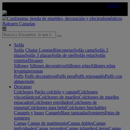
🔵Cambia tu electro con
-10% EXTRA
de descuento ☑️
AQUÍ
Baleares
Canarias
Sofás
Sofás
Chaise Longue
Rinconeras
Sofás cama
Sofás 2
plazas
Sofás 3 plazas
Sofás de piel
Sofás relax
Sofás
exterior
Divanes
Sillones
Sillones decorativos
Sillones relax
Sillones relax
levantapersonas
Puffs
Puffs decorativos
Puffs pera
Puffs reposapiés
Puffs con
almacenaje
Descanso
Colchones
Packs colchón y canapé
Colchones
viscoelásticos
Colchones de muelles
Colchones de muelles
ensacados
Colchones enrollados
Colchones de
espuma
Colchones para bebé
Colchones hinchables
Canapés y bases
Canapés
Base tapizadas
Somieres
Patas de
somieres
Camas
Camas de matrimonio
Camas dobles
Camas
individuales
Camas juveniles
Camas infantiles
Literas
Camas