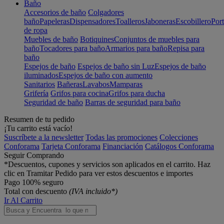
Baño
Accesorios de baño
Colgadores
baño
Papeleras
Dispensadores
Toalleros
Jaboneras
Escobillero
Port
de ropa
Muebles de baño
Botiquines
Conjuntos de muebles para
baño
Tocadores para baño
Armarios para baño
Repisa para
baño
Espejos de baño
Espejos de baño sin Luz
Espejos de baño
iluminados
Espejos de baño con aumento
Sanitarios
Bañeras
Lavabos
Mamparas
Grifería
Grifos para cocina
Grifos para ducha
Seguridad de baño
Barras de seguridad para baño
Resumen de tu pedido
¡Tu carrito está vacío!
Suscríbete a la newsletter
Todas las promociones
Colecciones
Conforama
Tarjeta Conforama
Financiación
Catálogos Conforama
Seguir Comprando
*Descuentos, cupones y servicios son aplicados en el carrito. Haz
clic en Tramitar Pedido para ver estos descuentos e importes
Pago 100% seguro
Total con descuento
(IVA incluido*)
Ir Al Carrito