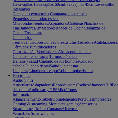
Lavavajillas
Lavavajillas 60cm
Lavavajillas 45cm
Lavavajillas
integrables
Campanas extractoras
Campanas decorativas
Pequeños electrodomésticos
Microondas
Freidoras
Aspiradores
Cafeteras
Planchas de
asar
Batidoras
Amasadores
Robots de Cocina
Balanzas de
Cocina
Tostadoras
Calefacción
Termoventiladores
Convectores
Estufas
Radiadores
Calefactores
D
Térmicos
Humidificadores
Climatización
Ventiladores
Aire acondicionado
Calentadores de agua
Termos eléctricos
Belleza y salud
Cuidado de los hombres
Cuidado
cabello
Cuidado dental
Salud y bienestar
Limpieza
Limpieza a vapor
Robot limpiacristales
Electrónica
Audio y hifi
Auriculares
Adaptadores
Reproductores
Radios
Altavoces
Hifi
Bar
de sonido
Audio car y GPS
Micrófonos
Informática
Almacenamiento
Tablets
Complementos
Portátiles
Impresoras
Gaming & streaming
Monitores gaming
Accesorios
Smart home
Timbres
Cámaras
Altavoces
Wearables
Smartwatches