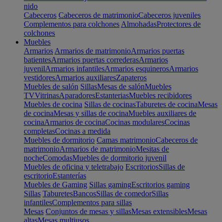
nido
Cabeceros
Cabeceros de matrimonio
Cabeceros juveniles
Complementos para colchones
Almohadas
Protectores de
colchones
Muebles
Armarios
Armarios de matrimonio
Armarios puertas
batientes
Armarios puertas correderas
Armarios
juvenil
Armarios infantiles
Armarios esquineros
Armarios
vestidores
Armarios auxiliares
Zapateros
Muebles de salón
Sillas
Mesas de salón
Muebles
TV
Vitrinas
Aparadores
Estanterias
Muebles recibidores
Muebles de cocina
Sillas de cocinas
Taburetes de cocina
Mesas
de cocina
Mesas y sillas de cocina
Muebles auxiliares de
cocina
Armarios de cocina
Cocinas modulares
Cocinas
completas
Cocinas a medida
Muebles de dormitorio
Camas matrimonio
Cabeceros de
matrimonio
Armarios de matrimonio
Mesitas de
noche
Comodas
Muebles de dormitorio juvenil
Muebles de oficina y teletrabajo
Escritorios
Sillas de
escritorio
Estanterías
Muebles de Gaming
Sillas gaming
Escritorios gaming
Sillas
Taburetes
Bancos
Sillas de comedor
Sillas
infantiles
Complementos para sillas
Mesas
Conjuntos de mesas y sillas
Mesas extensibles
Mesas
altas
Mesas multiusos