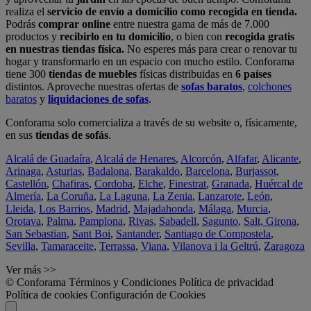
realiza el
servicio de envío a domicilio como recogida en tienda.
Podrás
comprar online
entre nuestra gama de más de 7.000
productos y
recibirlo en tu domicilio
, o bien con
recogida gratis
en nuestras tiendas física.
No esperes más para crear o renovar tu
hogar y transformarlo en un espacio con mucho estilo. Conforama
tiene 300
tiendas de muebles
físicas distribuidas en
6 países
distintos. Aproveche nuestras ofertas de
sofas baratos
,
colchones
baratos
y
liquidaciones de sofas
.
Conforama solo comercializa a través de su website o, físicamente,
en sus
tiendas de sofás
.
Alcalá de Guadaíra
,
Alcalá de Henares
,
Alcorcón
,
Alfafar
,
Alicante
,
Arinaga
,
Asturias
,
Badalona
,
Barakaldo
,
Barcelona
,
Burjassot
,
Castellón
,
Chafiras
,
Cordoba
,
Elche
,
Finestrat
,
Granada
,
Huércal de
Almería
,
La Coruña
,
La Laguna
,
La Zenia
,
Lanzarote
,
León
,
Lleida
,
Los Barrios
,
Madrid
,
Majadahonda
,
Málaga
,
Murcia
,
Orotava
,
Palma
,
Pamplona
,
Rivas
,
Sabadell
,
Sagunto
,
Salt, Girona
,
San Sebastian
,
Sant Boi
,
Santander
,
Santiago de Compostela
,
Sevilla
,
Tamaraceite
,
Terrassa
,
Viana
,
Vilanova i la Geltrú
,
Zaragoza
Ver más >>
© Conforama
Términos y Condiciones
Política de privacidad
Política de cookies
Configuración de Cookies