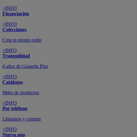
+INFO
Financiación
+INFO
Colecciones
Crea tu propio estilo
+INFO
Tranquilidad
6 años de Garantía Plus
+INFO
Catálogos
Miles de productos
+INFO
Por teléfono
Llámanos y compra
+INFO
Nueva app