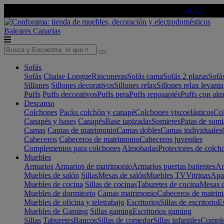
🔵Cambia tu electro con
-10% EXTRA
de descuento ☑️
AQUÍ
Baleares
Canarias
Sofás
Sofás
Chaise Longue
Rinconeras
Sofás cama
Sofás 2 plazas
Sofá
Sillones
Sillones decorativos
Sillones relax
Sillones relax levant
Puffs
Puffs decorativos
Puffs pera
Puffs reposapiés
Puffs con al
Descanso
Colchones
Packs colchón y canapé
Colchones viscoelásticos
Col
Canapés y bases
Canapés
Base tapizadas
Somieres
Patas de somi
Camas
Camas de matrimonio
Camas dobles
Camas individuales
Cabeceros
Cabeceros de matrimonio
Cabeceros juveniles
Complementos para colchones
Almohadas
Protectores de colch
Muebles
Armarios
Armarios de matrimonio
Armarios puertas batientes
Ar
Muebles de salón
Sillas
Mesas de salón
Muebles TV
Vitrinas
Apa
Muebles de cocina
Sillas de cocinas
Taburetes de cocina
Mesas d
Muebles de dormitorio
Camas matrimonio
Cabeceros de matrim
Muebles de oficina y teletrabajo
Escritorios
Sillas de escritorio
Es
Muebles de Gaming
Sillas gaming
Escritorios gaming
Sillas
Taburetes
Bancos
Sillas de comedor
Sillas infantiles
Complem