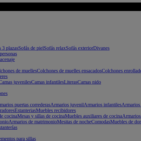
s 3 plazas
Sofás de piel
Sofás relax
Sofás exterior
Divanes
apersonas
macenaje
chones de muelles
Colchones de muelles ensacados
Colchones enrollad
eres
Camas juveniles
Camas infantiles
Literas
Camas nido
ones
marios puertas correderas
Armarios juvenil
Armarios infantiles
Armarios 
radores
Estanterias
Muebles recibidores
e cocina
Mesas y sillas de cocina
Muebles auxiliares de cocina
Armarios
onio
Armarios de matrimonio
Mesitas de noche
Comodas
Muebles de dor
tanterías
entos para sillas