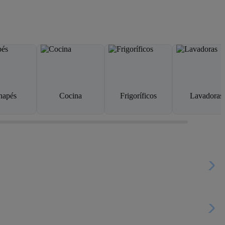
napés
Cocina
Frigoríficos
Lavadoras