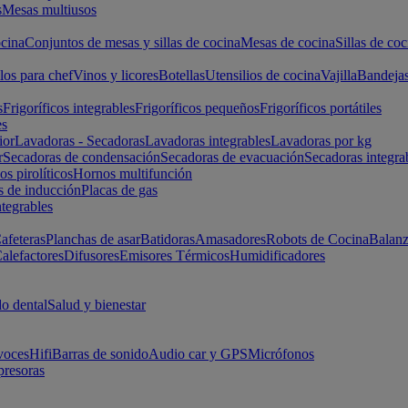
s
Mesas multiusos
cina
Conjuntos de mesas y sillas de cocina
Mesas de cocina
Sillas de coc
los para chef
Vinos y licores
Botellas
Utensilios de cocina
Vajilla
Bandeja
s
Frigoríficos integrables
Frigoríficos pequeños
Frigoríficos portátiles
es
ior
Lavadoras - Secadoras
Lavadoras integrables
Lavadoras por kg
r
Secadoras de condensación
Secadoras de evacuación
Secadoras integra
s pirolíticos
Hornos multifunción
s de inducción
Placas de gas
ntegrables
afeteras
Planchas de asar
Batidoras
Amasadores
Robots de Cocina
Balanz
alefactores
Difusores
Emisores Térmicos
Humidificadores
o dental
Salud y bienestar
voces
Hifi
Barras de sonido
Audio car y GPS
Micrófonos
presoras