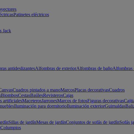
oyectores
éctricas
Patinetes eléctricos
s Jack
ras antideslizantes
Alfombras de exterior
Alfombras de baño
Alfombras 
Canvas
Cuadros pintados a mano
Marcos
Placas decorativas
Cuadros
s
Biombos
Cestas
Baúles
Revisteros
Cajas
s artificiales
Maceteros
Jarrones
Marcos de fotos
Figuras decorativas
Cajit
muebles
Iluminación para dormitorio
Iluminación exterior
Guirnaldas
Bali
ardín
Sillas de jardín
Mesas de jardín
Conjuntos de sofás de jardín
Sofás j
s
Columpios