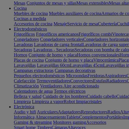
Mesas
Conjuntos de mesas y sillas
Mesas extensibles
Mesas alta
Cocina
Muebles de cocina
Muebles auxiliares de cocina
Armarios de co
Cocinas a medida
Accesorios de cocina
Menaje
Servicio de mesa
Cubertería
Cuchil
Electrodomésticos
Frigoríficos
Frigoríficos americanos
Frigoríficos combi
Vinoteca
Congeladores
Congeladores verticales
Congeladores horizontal
Lavadoras
Lavadoras de carga frontal
Lavadoras de carga super
Secadoras
Lavadoras - Secadoras
Secadoras con bomba de calo
Hornos
Conjunto de horno y placa
Hornos convencionales
Horno
Placas de cocina
Conjunto de horno y placa
Vitrocerámica
Placa
Lavavajillas
Lavavajillas 60cm
Lavavajillas 45cm
Lavavajillas i
Campanas extractoras
Campanas decorativas
Pequeños electrodomésticos
Microondas
Freidoras
Aspiradores
C
Calefacción
Termoventiladores
Convectores
Estufas
Radiadores
C
Climatización
Ventiladores
Aire acondicionado
Calentadores de agua
Termos eléctricos
Belleza y salud
Cuidado de los hombres
Cuidado cabello
Cuidad
Limpieza
Limpieza a vapor
Robot limpiacristales
Electrónica
Audio y hifi
Auriculares
Adaptadores
Reproductores
Radios
Alta
Informática
Almacenamiento
Tablets
Complementos
Portátiles
Im
Gaming & streaming
Monitores gaming
Accesorios
Smart home
Timbres
Cámaras
Altavoces