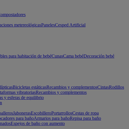
ompostadores
aciones metereológicas
Paneles
Cesped Artificial
les para habitación de bebé
Cunas
Cama bebé
Decoración bebé
lípticas
Bicicletas estáticas
Recambios y complementos
Cintas
Rodillos
taformas vibratorias
Recambios y complementos
s y esferas de equilibrio
ón
alleros
Jaboneras
Escobillero
Portarrollos
Cestas de ropa
cadores para baño
Armarios para baño
Repisa para baño
inados
Espejos de baño con aumento