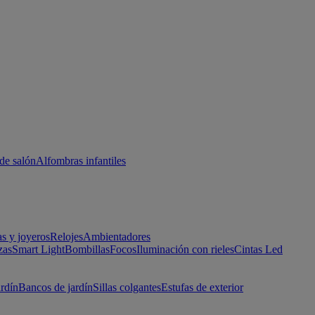
de salón
Alfombras infantiles
as y joyeros
Relojes
Ambientadores
zas
Smart Light
Bombillas
Focos
Iluminación con rieles
Cintas Led
ardín
Bancos de jardín
Sillas colgantes
Estufas de exterior