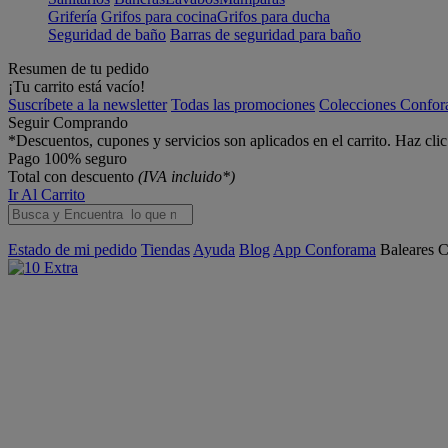
Grifería
Grifos para cocina
Grifos para ducha
Seguridad de baño
Barras de seguridad para baño
Resumen de tu pedido
¡Tu carrito está vacío!
Suscríbete a la newsletter
Todas las promociones
Colecciones Confo
Seguir Comprando
*Descuentos, cupones y servicios son aplicados en el carrito. Haz cli
Pago 100% seguro
Total con descuento
(IVA incluido*)
Ir Al Carrito
Estado de mi pedido
Tiendas
Ayuda
Blog
App Conforama
Baleares
C