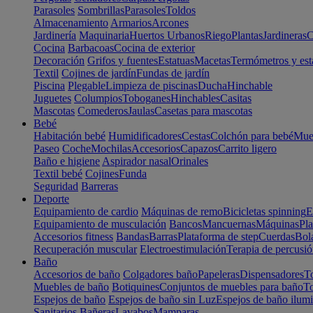
Parasoles
Sombrillas
Parasoles
Toldos
Almacenamiento
Armarios
Arcones
Jardinería
Maquinaria
Huertos Urbanos
Riego
Plantas
Jardineras
C
Cocina
Barbacoas
Cocina de exterior
Decoración
Grifos y fuentes
Estatuas
Macetas
Termómetros y est
Textil
Cojines de jardín
Fundas de jardín
Piscina
Plegable
Limpieza de piscinas
Ducha
Hinchable
Juguetes
Columpios
Toboganes
Hinchables
Casitas
Mascotas
Comederos
Jaulas
Casetas para mascotas
Bebé
Habitación bebé
Humidificadores
Cestas
Colchón para bebé
Mueb
Paseo
Coche
Mochilas
Accesorios
Capazos
Carrito ligero
Baño e higiene
Aspirador nasal
Orinales
Textil bebé
Cojines
Funda
Seguridad
Barreras
Deporte
Equipamiento de cardio
Máquinas de remo
Bicicletas spinning
E
Equipamiento de musculación
Bancos
Mancuernas
Máquinas
Pla
Accesorios fitness
Bandas
Barras
Plataforma de step
Cuerdas
Bola
Recuperación muscular
Electroestimulación
Terapia de percusi
Baño
Accesorios de baño
Colgadores baño
Papeleras
Dispensadores
To
Muebles de baño
Botiquines
Conjuntos de muebles para baño
To
Espejos de baño
Espejos de baño sin Luz
Espejos de baño ilum
Sanitarios
Bañeras
Lavabos
Mamparas