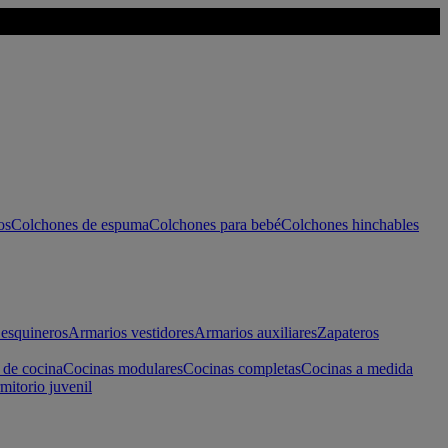
os
Colchones de espuma
Colchones para bebé
Colchones hinchables
esquineros
Armarios vestidores
Armarios auxiliares
Zapateros
 de cocina
Cocinas modulares
Cocinas completas
Cocinas a medida
mitorio juvenil