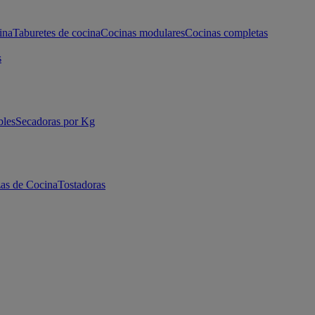
ina
Taburetes de cocina
Cocinas modulares
Cocinas completas
s
bles
Secadoras por Kg
as de Cocina
Tostadoras