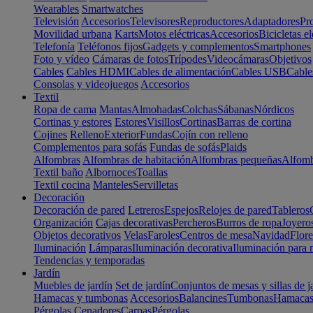
Wearables
Smartwatches
Televisión
Accesorios
Televisores
Reproductores
Adaptadores
Pr
Movilidad urbana
Karts
Motos eléctricas
Accesorios
Bicicletas el
Telefonía
Teléfonos fijos
Gadgets y complementos
Smartphones
Foto y vídeo
Cámaras de fotos
Trípodes
Videocámaras
Objetivos
Cables
Cables HDMI
Cables de alimentación
Cables USB
Cable
Consolas y videojuegos
Accesorios
Textil
Ropa de cama
Mantas
Almohadas
Colchas
Sábanas
Nórdicos
Cortinas y estores
Estores
Visillos
Cortinas
Barras de cortina
Cojines
Relleno
Exterior
Fundas
Cojín con relleno
Complementos para sofás
Fundas de sofás
Plaids
Alfombras
Alfombras de habitación
Alfombras pequeñas
Alfomb
Textil baño
Albornoces
Toallas
Textil cocina
Manteles
Servilletas
Decoración
Decoración de pared
Letreros
Espejos
Relojes de pared
Tableros
Organización
Cajas decorativas
Percheros
Burros de ropa
Joyero
Objetos decorativos
Velas
Faroles
Centros de mesa
Navidad
Flore
Iluminación
Lámparas
Iluminación decorativa
Iluminación para 
Tendencias y temporadas
Jardín
Muebles de jardín
Set de jardín
Conjuntos de mesas y sillas de j
Hamacas y tumbonas
Accesorios
Balancines
Tumbonas
Hamaca
Pérgolas
Cenadores
Carpas
Pérgolas