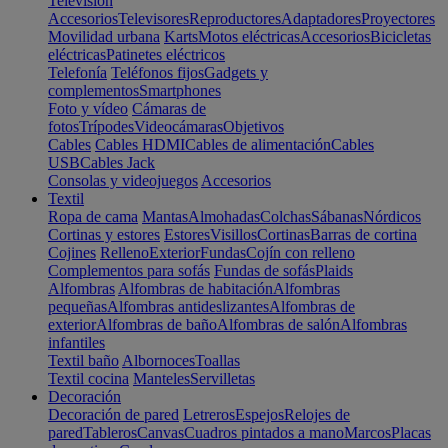
Televisión
Accesorios
Televisores
Reproductores
Adaptadores
Proyectores
Movilidad urbana
Karts
Motos eléctricas
Accesorios
Bicicletas
eléctricas
Patinetes eléctricos
Telefonía
Teléfonos fijos
Gadgets y
complementos
Smartphones
Foto y vídeo
Cámaras de
fotos
Trípodes
Videocámaras
Objetivos
Cables
Cables HDMI
Cables de alimentación
Cables
USB
Cables Jack
Consolas y videojuegos
Accesorios
Textil
Ropa de cama
Mantas
Almohadas
Colchas
Sábanas
Nórdicos
Cortinas y estores
Estores
Visillos
Cortinas
Barras de cortina
Cojines
Relleno
Exterior
Fundas
Cojín con relleno
Complementos para sofás
Fundas de sofás
Plaids
Alfombras
Alfombras de habitación
Alfombras
pequeñas
Alfombras antideslizantes
Alfombras de
exterior
Alfombras de baño
Alfombras de salón
Alfombras
infantiles
Textil baño
Albornoces
Toallas
Textil cocina
Manteles
Servilletas
Decoración
Decoración de pared
Letreros
Espejos
Relojes de
pared
Tableros
Canvas
Cuadros pintados a mano
Marcos
Placas