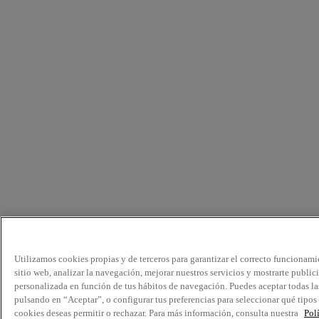
Utilizamos cookies propias y de terceros para garantizar el correcto funcionami
sitio web, analizar la navegación, mejorar nuestros servicios y mostrarte public
personalizada en función de tus hábitos de navegación. Puedes aceptar todas la
pulsando en “Aceptar”, o configurar tus preferencias para seleccionar qué tipos
cookies deseas permitir o rechazar. Para más información, consulta nuestra
Pol