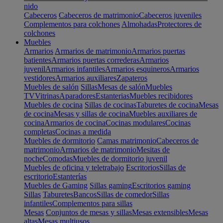
nido
Cabeceros
Cabeceros de matrimonio
Cabeceros juveniles
Complementos para colchones
Almohadas
Protectores de
colchones
Muebles
Armarios
Armarios de matrimonio
Armarios puertas
batientes
Armarios puertas correderas
Armarios
juvenil
Armarios infantiles
Armarios esquineros
Armarios
vestidores
Armarios auxiliares
Zapateros
Muebles de salón
Sillas
Mesas de salón
Muebles
TV
Vitrinas
Aparadores
Estanterias
Muebles recibidores
Muebles de cocina
Sillas de cocinas
Taburetes de cocina
Mesas
de cocina
Mesas y sillas de cocina
Muebles auxiliares de
cocina
Armarios de cocina
Cocinas modulares
Cocinas
completas
Cocinas a medida
Muebles de dormitorio
Camas matrimonio
Cabeceros de
matrimonio
Armarios de matrimonio
Mesitas de
noche
Comodas
Muebles de dormitorio juvenil
Muebles de oficina y teletrabajo
Escritorios
Sillas de
escritorio
Estanterías
Muebles de Gaming
Sillas gaming
Escritorios gaming
Sillas
Taburetes
Bancos
Sillas de comedor
Sillas
infantiles
Complementos para sillas
Mesas
Conjuntos de mesas y sillas
Mesas extensibles
Mesas
altas
Mesas multiusos