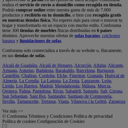
realiza el
servicio de envío a domicilio como recogida en tienda.
Podrás
comprar online
entre nuestra gama de más de 7.000
productos y
recibirlo en tu domicilio
, o bien con
recogida gratis
en nuestras tiendas física.
No esperes más para crear o renovar tu
hogar y transformarlo en un espacio con mucho estilo. Conforama
tiene 300
tiendas de muebles
físicas distribuidas en
6 países
distintos. Aproveche nuestras ofertas de
sofas baratos
,
colchones
baratos
y
liquidaciones de sofas
.
Conforama solo comercializa a través de su website o, físicamente,
en sus
tiendas de sofás
.
Alcalá de Guadaíra
,
Alcalá de Henares
,
Alcorcón
,
Alfafar
,
Alicante
,
Arinaga
,
Asturias
,
Badalona
,
Barakaldo
,
Barcelona
,
Burjassot
,
Castellón
,
Chafiras
,
Cordoba
,
Elche
,
Finestrat
,
Granada
,
Huércal de
Almería
,
La Coruña
,
La Laguna
,
La Zenia
,
Lanzarote
,
León
,
Lleida
,
Los Barrios
,
Madrid
,
Majadahonda
,
Málaga
,
Murcia
,
Orotava
,
Palma
,
Pamplona
,
Rivas
,
Sabadell
,
Sagunto
,
Salt, Girona
,
San Sebastian
,
Sant Boi
,
Santander
,
Santiago de Compostela
,
Sevilla
,
Tamaraceite
,
Terrassa
,
Viana
,
Vilanova i la Geltrú
,
Zaragoza
Ver más >>
© Conforama
Términos y Condiciones
Política de privacidad
Política de cookies
Configuración de Cookies