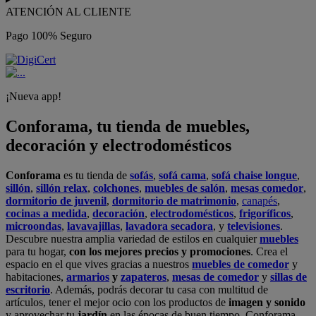
ATENCIÓN AL CLIENTE
Pago 100% Seguro
¡Nueva app!
Conforama, tu tienda de muebles,
decoración y electrodomésticos
Conforama
es tu tienda de
sofás
,
sofá cama
,
sofá chaise longue
,
sillón
,
sillón relax
,
colchones
,
muebles de salón
,
mesas comedor
,
dormitorio de juvenil
,
dormitorio de matrimonio
,
canapés
,
cocinas a medida
,
decoración
,
electrodomésticos
,
frigoríficos
,
microondas
,
lavavajillas
,
lavadora secadora
, y
televisiones
.
Descubre nuestra amplia variedad de estilos en cualquier
muebles
para tu hogar,
con los mejores precios y promociones
. Crea el
espacio en el que vives gracias a nuestros
muebles de comedor
y
habitaciones,
armarios
y
zapateros
,
mesas de comedor
y
sillas de
escritorio
. Además, podrás decorar tu casa con multitud de
artículos, tener el mejor ocio con los productos de
imagen y sonido
y aprovechar tu
jardín
en las épocas de buen tiempo. Conforama