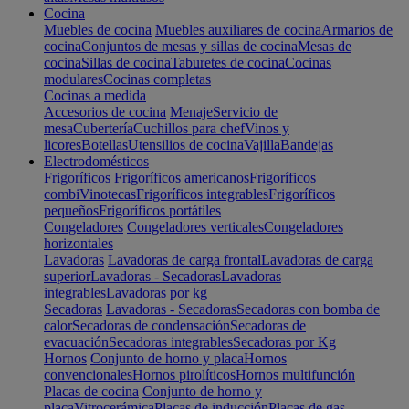
Cocina
Muebles de cocina
Muebles auxiliares de cocina
Armarios de
cocina
Conjuntos de mesas y sillas de cocina
Mesas de
cocina
Sillas de cocina
Taburetes de cocina
Cocinas
modulares
Cocinas completas
Cocinas a medida
Accesorios de cocina
Menaje
Servicio de
mesa
Cubertería
Cuchillos para chef
Vinos y
licores
Botellas
Utensilios de cocina
Vajilla
Bandejas
Electrodomésticos
Frigoríficos
Frigoríficos americanos
Frigoríficos
combi
Vinotecas
Frigoríficos integrables
Frigoríficos
pequeños
Frigoríficos portátiles
Congeladores
Congeladores verticales
Congeladores
horizontales
Lavadoras
Lavadoras de carga frontal
Lavadoras de carga
superior
Lavadoras - Secadoras
Lavadoras
integrables
Lavadoras por kg
Secadoras
Lavadoras - Secadoras
Secadoras con bomba de
calor
Secadoras de condensación
Secadoras de
evacuación
Secadoras integrables
Secadoras por Kg
Hornos
Conjunto de horno y placa
Hornos
convencionales
Hornos pirolíticos
Hornos multifunción
Placas de cocina
Conjunto de horno y
placa
Vitrocerámica
Placas de inducción
Placas de gas