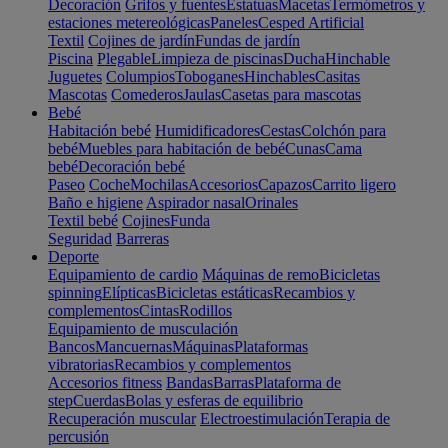
Decoración
Grifos y fuentes
Estatuas
Macetas
Termómetros y
estaciones metereológicas
Paneles
Cesped Artificial
Textil
Cojines de jardín
Fundas de jardín
Piscina
Plegable
Limpieza de piscinas
Ducha
Hinchable
Juguetes
Columpios
Toboganes
Hinchables
Casitas
Mascotas
Comederos
Jaulas
Casetas para mascotas
Bebé
Habitación bebé
Humidificadores
Cestas
Colchón para
bebé
Muebles para habitación de bebé
Cunas
Cama
bebé
Decoración bebé
Paseo
Coche
Mochilas
Accesorios
Capazos
Carrito ligero
Baño e higiene
Aspirador nasal
Orinales
Textil bebé
Cojines
Funda
Seguridad
Barreras
Deporte
Equipamiento de cardio
Máquinas de remo
Bicicletas
spinning
Elípticas
Bicicletas estáticas
Recambios y
complementos
Cintas
Rodillos
Equipamiento de musculación
Bancos
Mancuernas
Máquinas
Plataformas
vibratorias
Recambios y complementos
Accesorios fitness
Bandas
Barras
Plataforma de
step
Cuerdas
Bolas y esferas de equilibrio
Recuperación muscular
Electroestimulación
Terapia de
percusión