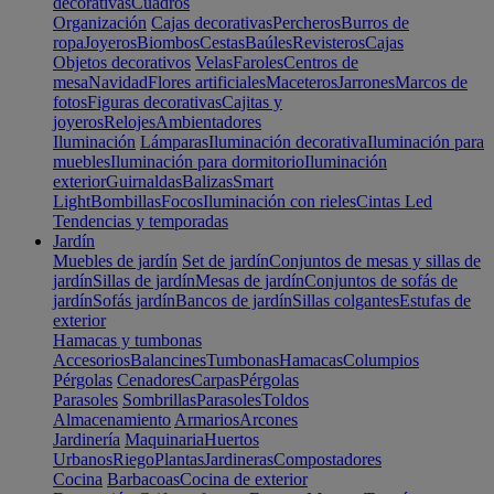
decorativas
Cuadros
Organización
Cajas decorativas
Percheros
Burros de
ropa
Joyeros
Biombos
Cestas
Baúles
Revisteros
Cajas
Objetos decorativos
Velas
Faroles
Centros de
mesa
Navidad
Flores artificiales
Maceteros
Jarrones
Marcos de
fotos
Figuras decorativas
Cajitas y
joyeros
Relojes
Ambientadores
Iluminación
Lámparas
Iluminación decorativa
Iluminación para
muebles
Iluminación para dormitorio
Iluminación
exterior
Guirnaldas
Balizas
Smart
Light
Bombillas
Focos
Iluminación con rieles
Cintas Led
Tendencias y temporadas
Jardín
Muebles de jardín
Set de jardín
Conjuntos de mesas y sillas de
jardín
Sillas de jardín
Mesas de jardín
Conjuntos de sofás de
jardín
Sofás jardín
Bancos de jardín
Sillas colgantes
Estufas de
exterior
Hamacas y tumbonas
Accesorios
Balancines
Tumbonas
Hamacas
Columpios
Pérgolas
Cenadores
Carpas
Pérgolas
Parasoles
Sombrillas
Parasoles
Toldos
Almacenamiento
Armarios
Arcones
Jardinería
Maquinaria
Huertos
Urbanos
Riego
Plantas
Jardineras
Compostadores
Cocina
Barbacoas
Cocina de exterior