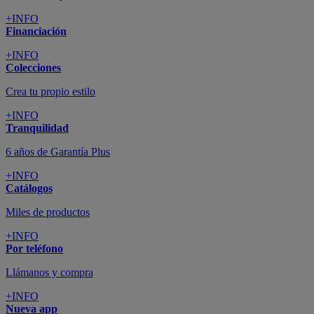
+INFO
Financiación
+INFO
Colecciones
Crea tu propio estilo
+INFO
Tranquilidad
6 años de Garantía Plus
+INFO
Catálogos
Miles de productos
+INFO
Por teléfono
Llámanos y compra
+INFO
Nueva app