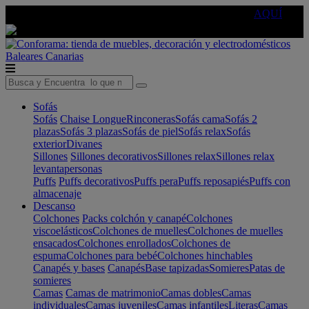
🔵Cambia tu electro con
-10% EXTRA
de descuento ☑️
AQUÍ
Baleares
Canarias
Sofás
Sofás
Chaise Longue
Rinconeras
Sofás cama
Sofás 2
plazas
Sofás 3 plazas
Sofás de piel
Sofás relax
Sofás
exterior
Divanes
Sillones
Sillones decorativos
Sillones relax
Sillones relax
levantapersonas
Puffs
Puffs decorativos
Puffs pera
Puffs reposapiés
Puffs con
almacenaje
Descanso
Colchones
Packs colchón y canapé
Colchones
viscoelásticos
Colchones de muelles
Colchones de muelles
ensacados
Colchones enrollados
Colchones de
espuma
Colchones para bebé
Colchones hinchables
Canapés y bases
Canapés
Base tapizadas
Somieres
Patas de
somieres
Camas
Camas de matrimonio
Camas dobles
Camas
individuales
Camas juveniles
Camas infantiles
Literas
Camas