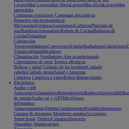
Lavavajillas
Lavavajillas 60cm
Lavavajillas 45cm
Lavavajillas
integrables
Campanas extractoras
Campanas decorativas
Pequeños electrodomésticos
Microondas
Freidoras
Aspiradores
Cafeteras
Planchas de
asar
Batidoras
Amasadores
Robots de Cocina
Balanzas de
Cocina
Tostadoras
Calefacción
Termoventiladores
Convectores
Estufas
Radiadores
Calefactores
D
Térmicos
Humidificadores
Climatización
Ventiladores
Aire acondicionado
Calentadores de agua
Termos eléctricos
Belleza y salud
Cuidado de los hombres
Cuidado
cabello
Cuidado dental
Salud y bienestar
Limpieza
Limpieza a vapor
Robot limpiacristales
Electrónica
Audio y hifi
Auriculares
Adaptadores
Reproductores
Radios
Altavoces
Hifi
Bar
de sonido
Audio car y GPS
Micrófonos
Informática
Almacenamiento
Tablets
Complementos
Portátiles
Impresoras
Gaming & streaming
Monitores gaming
Accesorios
Smart home
Timbres
Cámaras
Altavoces
Wearables
Smartwatches