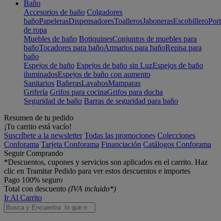
Baño
Accesorios de baño
Colgadores
baño
Papeleras
Dispensadores
Toalleros
Jaboneras
Escobillero
Port
de ropa
Muebles de baño
Botiquines
Conjuntos de muebles para
baño
Tocadores para baño
Armarios para baño
Repisa para
baño
Espejos de baño
Espejos de baño sin Luz
Espejos de baño
iluminados
Espejos de baño con aumento
Sanitarios
Bañeras
Lavabos
Mamparas
Grifería
Grifos para cocina
Grifos para ducha
Seguridad de baño
Barras de seguridad para baño
Resumen de tu pedido
¡Tu carrito está vacío!
Suscríbete a la newsletter
Todas las promociones
Colecciones
Conforama
Tarjeta Conforama
Financiación
Catálogos Conforama
Seguir Comprando
*Descuentos, cupones y servicios son aplicados en el carrito. Haz
clic en Tramitar Pedido para ver estos descuentos e importes
Pago 100% seguro
Total con descuento
(IVA incluido*)
Ir Al Carrito