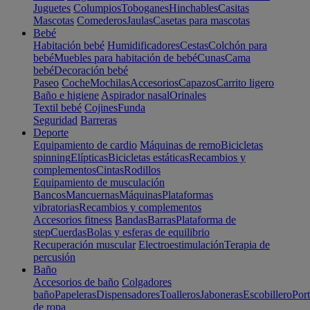
Juguetes
Columpios
Toboganes
Hinchables
Casitas
Mascotas
Comederos
Jaulas
Casetas para mascotas
Bebé
Habitación bebé
Humidificadores
Cestas
Colchón para
bebé
Muebles para habitación de bebé
Cunas
Cama
bebé
Decoración bebé
Paseo
Coche
Mochilas
Accesorios
Capazos
Carrito ligero
Baño e higiene
Aspirador nasal
Orinales
Textil bebé
Cojines
Funda
Seguridad
Barreras
Deporte
Equipamiento de cardio
Máquinas de remo
Bicicletas
spinning
Elípticas
Bicicletas estáticas
Recambios y
complementos
Cintas
Rodillos
Equipamiento de musculación
Bancos
Mancuernas
Máquinas
Plataformas
vibratorias
Recambios y complementos
Accesorios fitness
Bandas
Barras
Plataforma de
step
Cuerdas
Bolas y esferas de equilibrio
Recuperación muscular
Electroestimulación
Terapia de
percusión
Baño
Accesorios de baño
Colgadores
baño
Papeleras
Dispensadores
Toalleros
Jaboneras
Escobillero
Port
de ropa