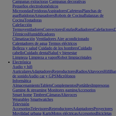
Campanas extractoras
Campanas decorativas
Pequeños electrodomésticos
Microondas
Freidoras
Aspiradores
Cafeteras
Planchas de
asar
Batidoras
Amasadores
Robots de Cocina
Balanzas de
Cocina
Tostadoras
Calefacción
Termoventiladores
Convectores
Estufas
Radiadores
Calefactores
D
Térmicos
Humidificadores
Climatización
Ventiladores
Aire acondicionado
Calentadores de agua
Termos eléctricos
Belleza y salud
Cuidado de los hombres
Cuidado
cabello
Cuidado dental
Salud y bienestar
Limpieza
Limpieza a vapor
Robot limpiacristales
Electrónica
Audio y hifi
Auriculares
Adaptadores
Reproductores
Radios
Altavoces
Hifi
Bar
de sonido
Audio car y GPS
Micrófonos
Informática
Almacenamiento
Tablets
Complementos
Portátiles
Impresoras
Gaming & streaming
Monitores gaming
Accesorios
Smart home
Timbres
Cámaras
Altavoces
Wearables
Smartwatches
Televisión
Accesorios
Televisores
Reproductores
Adaptadores
Proyectores
Movilidad urbana
Karts
Motos eléctricas
Accesorios
Bicicletas