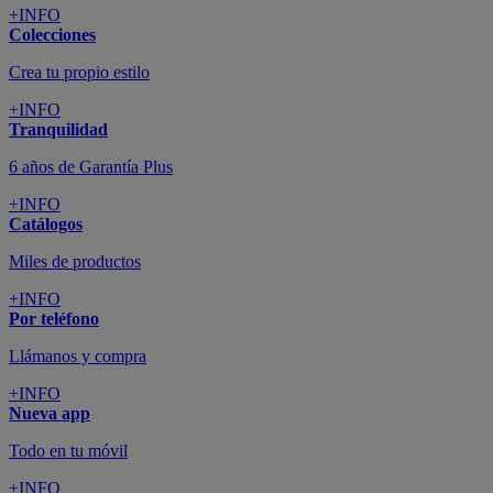
+INFO
Colecciones
Crea tu propio estilo
+INFO
Tranquilidad
6 años de Garantía Plus
+INFO
Catálogos
Miles de productos
+INFO
Por teléfono
Llámanos y compra
+INFO
Nueva app
Todo en tu móvil
+INFO