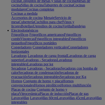
cocina
Conjuntos de mesas y sillas de cocina
Mesas de
cocina
Sillas de cocina
Taburetes de cocina
Cocinas
modulares
Cocinas completas
Cocinas a medida
Accesorios de cocina
Menaje
Servicio de
mesa
Cubertería
Cuchillos para chef
Vinos y
licores
Botellas
Utensilios de cocina
Vajilla
Bandejas
Electrodomésticos
Frigoríficos
Frigoríficos americanos
Frigoríficos
combi
Vinotecas
Frigoríficos integrables
Frigoríficos
pequeños
Frigoríficos portátiles
Congeladores
Congeladores verticales
Congeladores
horizontales
Lavadoras
Lavadoras de carga frontal
Lavadoras de carga
superior
Lavadoras - Secadoras
Lavadoras
integrables
Lavadoras por kg
Secadoras
Lavadoras - Secadoras
Secadoras con bomba de
calor
Secadoras de condensación
Secadoras de
evacuación
Secadoras integrables
Secadoras por Kg
Hornos
Conjunto de horno y placa
Hornos
convencionales
Hornos pirolíticos
Hornos multifunción
Placas de cocina
Conjunto de horno y
placa
Vitrocerámica
Placas de inducción
Placas de gas
Lavavajillas
Lavavajillas 60cm
Lavavajillas 45cm
Lavavajillas
integrables