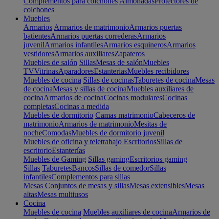
Complementos para colchones
Almohadas
Protectores de
colchones
Muebles
Armarios
Armarios de matrimonio
Armarios puertas
batientes
Armarios puertas correderas
Armarios
juvenil
Armarios infantiles
Armarios esquineros
Armarios
vestidores
Armarios auxiliares
Zapateros
Muebles de salón
Sillas
Mesas de salón
Muebles
TV
Vitrinas
Aparadores
Estanterias
Muebles recibidores
Muebles de cocina
Sillas de cocinas
Taburetes de cocina
Mesas
de cocina
Mesas y sillas de cocina
Muebles auxiliares de
cocina
Armarios de cocina
Cocinas modulares
Cocinas
completas
Cocinas a medida
Muebles de dormitorio
Camas matrimonio
Cabeceros de
matrimonio
Armarios de matrimonio
Mesitas de
noche
Comodas
Muebles de dormitorio juvenil
Muebles de oficina y teletrabajo
Escritorios
Sillas de
escritorio
Estanterías
Muebles de Gaming
Sillas gaming
Escritorios gaming
Sillas
Taburetes
Bancos
Sillas de comedor
Sillas
infantiles
Complementos para sillas
Mesas
Conjuntos de mesas y sillas
Mesas extensibles
Mesas
altas
Mesas multiusos
Cocina
Muebles de cocina
Muebles auxiliares de cocina
Armarios de