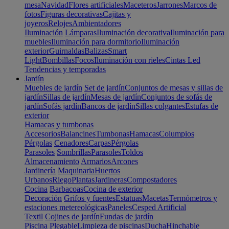
mesa
Navidad
Flores artificiales
Maceteros
Jarrones
Marcos de
fotos
Figuras decorativas
Cajitas y
joyeros
Relojes
Ambientadores
Iluminación
Lámparas
Iluminación decorativa
Iluminación para
muebles
Iluminación para dormitorio
Iluminación
exterior
Guirnaldas
Balizas
Smart
Light
Bombillas
Focos
Iluminación con rieles
Cintas Led
Tendencias y temporadas
Jardín
Muebles de jardín
Set de jardín
Conjuntos de mesas y sillas de
jardín
Sillas de jardín
Mesas de jardín
Conjuntos de sofás de
jardín
Sofás jardín
Bancos de jardín
Sillas colgantes
Estufas de
exterior
Hamacas y tumbonas
Accesorios
Balancines
Tumbonas
Hamacas
Columpios
Pérgolas
Cenadores
Carpas
Pérgolas
Parasoles
Sombrillas
Parasoles
Toldos
Almacenamiento
Armarios
Arcones
Jardinería
Maquinaria
Huertos
Urbanos
Riego
Plantas
Jardineras
Compostadores
Cocina
Barbacoas
Cocina de exterior
Decoración
Grifos y fuentes
Estatuas
Macetas
Termómetros y
estaciones metereológicas
Paneles
Cesped Artificial
Textil
Cojines de jardín
Fundas de jardín
Piscina
Plegable
Limpieza de piscinas
Ducha
Hinchable