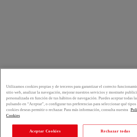
Utilizamos cookies propias y de terceros para garantizar el correcto funcionami
sitio web, analizar la navegación, mejorar nuestros servicios y mostrarte public
personalizada en función de tus hábitos de navegación. Puedes aceptar todas la
pulsando en “Aceptar”, o configurar tus preferencias para seleccionar qué tipos
cookies deseas permitir o rechazar. Para más información, consulta nuestra
Pol
Cookies
Aceptar Cookies
Rechazar todas