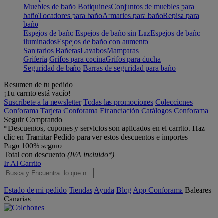
Muebles de baño
Botiquines
Conjuntos de muebles para
baño
Tocadores para baño
Armarios para baño
Repisa para
baño
Espejos de baño
Espejos de baño sin Luz
Espejos de baño
iluminados
Espejos de baño con aumento
Sanitarios
Bañeras
Lavabos
Mamparas
Grifería
Grifos para cocina
Grifos para ducha
Seguridad de baño
Barras de seguridad para baño
Resumen de tu pedido
¡Tu carrito está vacío!
Suscríbete a la newsletter
Todas las promociones
Colecciones
Conforama
Tarjeta Conforama
Financiación
Catálogos Conforama
Seguir Comprando
*Descuentos, cupones y servicios son aplicados en el carrito. Haz
clic en Tramitar Pedido para ver estos descuentos e importes
Pago 100% seguro
Total con descuento
(IVA incluido*)
Ir Al Carrito
Estado de mi pedido
Tiendas
Ayuda
Blog
App Conforama
Baleares
Canarias