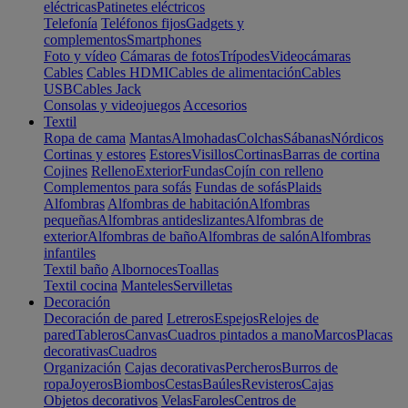
eléctricas
Patinetes eléctricos
Telefonía
Teléfonos fijos
Gadgets y
complementos
Smartphones
Foto y vídeo
Cámaras de fotos
Trípodes
Videocámaras
Cables
Cables HDMI
Cables de alimentación
Cables
USB
Cables Jack
Consolas y videojuegos
Accesorios
Textil
Ropa de cama
Mantas
Almohadas
Colchas
Sábanas
Nórdicos
Cortinas y estores
Estores
Visillos
Cortinas
Barras de cortina
Cojines
Relleno
Exterior
Fundas
Cojín con relleno
Complementos para sofás
Fundas de sofás
Plaids
Alfombras
Alfombras de habitación
Alfombras
pequeñas
Alfombras antideslizantes
Alfombras de
exterior
Alfombras de baño
Alfombras de salón
Alfombras
infantiles
Textil baño
Albornoces
Toallas
Textil cocina
Manteles
Servilletas
Decoración
Decoración de pared
Letreros
Espejos
Relojes de
pared
Tableros
Canvas
Cuadros pintados a mano
Marcos
Placas
decorativas
Cuadros
Organización
Cajas decorativas
Percheros
Burros de
ropa
Joyeros
Biombos
Cestas
Baúles
Revisteros
Cajas
Objetos decorativos
Velas
Faroles
Centros de