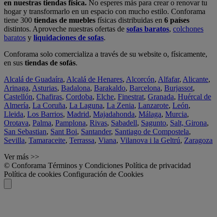
en nuestras tiendas física.
No esperes más para crear o renovar tu
hogar y transformarlo en un espacio con mucho estilo. Conforama
tiene 300
tiendas de muebles
físicas distribuidas en
6 países
distintos. Aproveche nuestras ofertas de
sofas baratos
,
colchones
baratos
y
liquidaciones de sofas
.
Conforama solo comercializa a través de su website o, físicamente,
en sus
tiendas de sofás
.
Alcalá de Guadaíra
,
Alcalá de Henares
,
Alcorcón
,
Alfafar
,
Alicante
,
Arinaga
,
Asturias
,
Badalona
,
Barakaldo
,
Barcelona
,
Burjassot
,
Castellón
,
Chafiras
,
Cordoba
,
Elche
,
Finestrat
,
Granada
,
Huércal de
Almería
,
La Coruña
,
La Laguna
,
La Zenia
,
Lanzarote
,
León
,
Lleida
,
Los Barrios
,
Madrid
,
Majadahonda
,
Málaga
,
Murcia
,
Orotava
,
Palma
,
Pamplona
,
Rivas
,
Sabadell
,
Sagunto
,
Salt, Girona
,
San Sebastian
,
Sant Boi
,
Santander
,
Santiago de Compostela
,
Sevilla
,
Tamaraceite
,
Terrassa
,
Viana
,
Vilanova i la Geltrú
,
Zaragoza
Ver más >>
© Conforama
Términos y Condiciones
Política de privacidad
Política de cookies
Configuración de Cookies