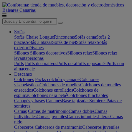
Baleares
Canarias
Sofás
Sofás
Chaise Longue
Rinconeras
Sofás cama
Sofás 2
plazas
Sofás 3 plazas
Sofás de piel
Sofás relax
Sofás
exterior
Divanes
Sillones
Sillones decorativos
Sillones relax
Sillones relax
levantapersonas
Puffs
Puffs decorativos
Puffs pera
Puffs reposapiés
Puffs con
almacenaje
Descanso
Colchones
Packs colchón y canapé
Colchones
viscoelásticos
Colchones de muelles
Colchones de muelles
ensacados
Colchones enrollados
Colchones de
espuma
Colchones para bebé
Colchones hinchables
Canapés y bases
Canapés
Base tapizadas
Somieres
Patas de
somieres
Camas
Camas de matrimonio
Camas dobles
Camas
individuales
Camas juveniles
Camas infantiles
Literas
Camas
nido
Cabeceros
Cabeceros de matrimonio
Cabeceros juveniles