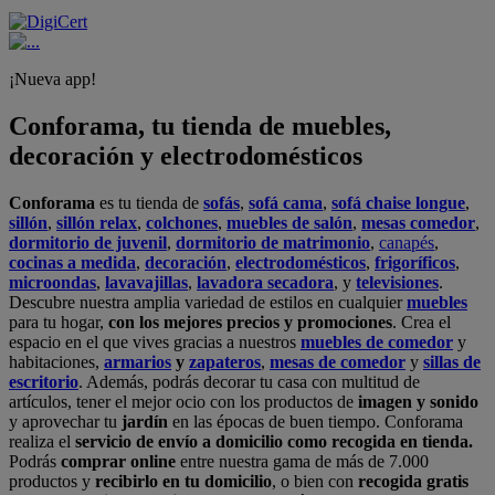
¡Nueva app!
Conforama, tu tienda de muebles,
decoración y electrodomésticos
Conforama
es tu tienda de
sofás
,
sofá cama
,
sofá chaise longue
,
sillón
,
sillón relax
,
colchones
,
muebles de salón
,
mesas comedor
,
dormitorio de juvenil
,
dormitorio de matrimonio
,
canapés
,
cocinas a medida
,
decoración
,
electrodomésticos
,
frigoríficos
,
microondas
,
lavavajillas
,
lavadora secadora
, y
televisiones
.
Descubre nuestra amplia variedad de estilos en cualquier
muebles
para tu hogar,
con los mejores precios y promociones
. Crea el
espacio en el que vives gracias a nuestros
muebles de comedor
y
habitaciones,
armarios
y
zapateros
,
mesas de comedor
y
sillas de
escritorio
. Además, podrás decorar tu casa con multitud de
artículos, tener el mejor ocio con los productos de
imagen y sonido
y aprovechar tu
jardín
en las épocas de buen tiempo. Conforama
realiza el
servicio de envío a domicilio como recogida en tienda.
Podrás
comprar online
entre nuestra gama de más de 7.000
productos y
recibirlo en tu domicilio
, o bien con
recogida gratis