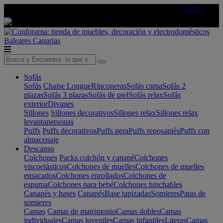
🔵Cambia tu electro con
-10% EXTRA
de descuento ☑️
AQUÍ
Baleares
Canarias
Sofás
Sofás
Chaise Longue
Rinconeras
Sofás cama
Sofás 2
plazas
Sofás 3 plazas
Sofás de piel
Sofás relax
Sofás
exterior
Divanes
Sillones
Sillones decorativos
Sillones relax
Sillones relax
levantapersonas
Puffs
Puffs decorativos
Puffs pera
Puffs reposapiés
Puffs con
almacenaje
Descanso
Colchones
Packs colchón y canapé
Colchones
viscoelásticos
Colchones de muelles
Colchones de muelles
ensacados
Colchones enrollados
Colchones de
espuma
Colchones para bebé
Colchones hinchables
Canapés y bases
Canapés
Base tapizadas
Somieres
Patas de
somieres
Camas
Camas de matrimonio
Camas dobles
Camas
individuales
Camas juveniles
Camas infantiles
Literas
Camas