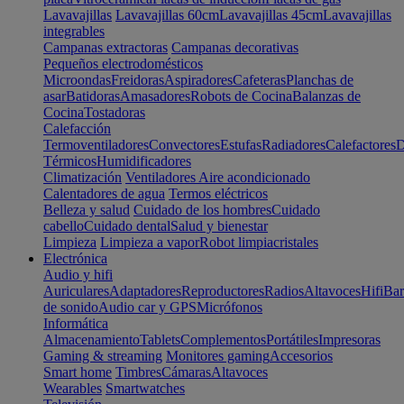
Lavavajillas
Lavavajillas 60cm
Lavavajillas 45cm
Lavavajillas
integrables
Campanas extractoras
Campanas decorativas
Pequeños electrodomésticos
Microondas
Freidoras
Aspiradores
Cafeteras
Planchas de
asar
Batidoras
Amasadores
Robots de Cocina
Balanzas de
Cocina
Tostadoras
Calefacción
Termoventiladores
Convectores
Estufas
Radiadores
Calefactores
D
Térmicos
Humidificadores
Climatización
Ventiladores
Aire acondicionado
Calentadores de agua
Termos eléctricos
Belleza y salud
Cuidado de los hombres
Cuidado
cabello
Cuidado dental
Salud y bienestar
Limpieza
Limpieza a vapor
Robot limpiacristales
Electrónica
Audio y hifi
Auriculares
Adaptadores
Reproductores
Radios
Altavoces
Hifi
Bar
de sonido
Audio car y GPS
Micrófonos
Informática
Almacenamiento
Tablets
Complementos
Portátiles
Impresoras
Gaming & streaming
Monitores gaming
Accesorios
Smart home
Timbres
Cámaras
Altavoces
Wearables
Smartwatches