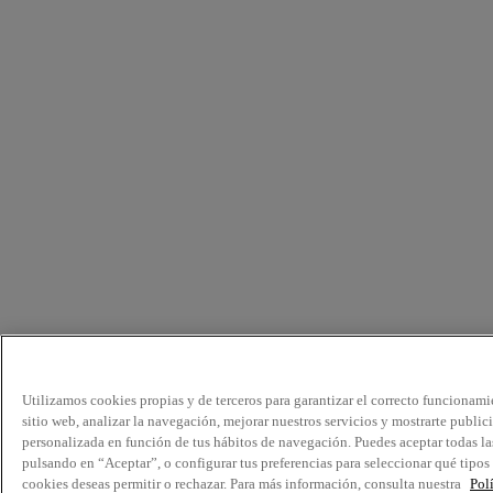
Utilizamos cookies propias y de terceros para garantizar el correcto funcionami
sitio web, analizar la navegación, mejorar nuestros servicios y mostrarte public
personalizada en función de tus hábitos de navegación. Puedes aceptar todas la
pulsando en “Aceptar”, o configurar tus preferencias para seleccionar qué tipos
cookies deseas permitir o rechazar. Para más información, consulta nuestra
Pol