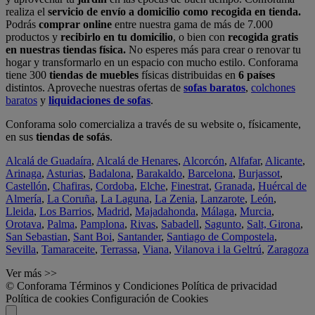
realiza el
servicio de envío a domicilio como recogida en tienda.
Podrás
comprar online
entre nuestra gama de más de 7.000
productos y
recibirlo en tu domicilio
, o bien con
recogida gratis
en nuestras tiendas física.
No esperes más para crear o renovar tu
hogar y transformarlo en un espacio con mucho estilo. Conforama
tiene 300
tiendas de muebles
físicas distribuidas en
6 países
distintos. Aproveche nuestras ofertas de
sofas baratos
,
colchones
baratos
y
liquidaciones de sofas
.
Conforama solo comercializa a través de su website o, físicamente,
en sus
tiendas de sofás
.
Alcalá de Guadaíra
,
Alcalá de Henares
,
Alcorcón
,
Alfafar
,
Alicante
,
Arinaga
,
Asturias
,
Badalona
,
Barakaldo
,
Barcelona
,
Burjassot
,
Castellón
,
Chafiras
,
Cordoba
,
Elche
,
Finestrat
,
Granada
,
Huércal de
Almería
,
La Coruña
,
La Laguna
,
La Zenia
,
Lanzarote
,
León
,
Lleida
,
Los Barrios
,
Madrid
,
Majadahonda
,
Málaga
,
Murcia
,
Orotava
,
Palma
,
Pamplona
,
Rivas
,
Sabadell
,
Sagunto
,
Salt, Girona
,
San Sebastian
,
Sant Boi
,
Santander
,
Santiago de Compostela
,
Sevilla
,
Tamaraceite
,
Terrassa
,
Viana
,
Vilanova i la Geltrú
,
Zaragoza
Ver más >>
© Conforama
Términos y Condiciones
Política de privacidad
Política de cookies
Configuración de Cookies