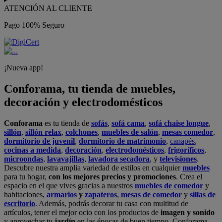
ATENCIÓN AL CLIENTE
Pago 100% Seguro
¡Nueva app!
Conforama, tu tienda de muebles,
decoración y electrodomésticos
Conforama
es tu tienda de
sofás
,
sofá cama
,
sofá chaise longue
,
sillón
,
sillón relax
,
colchones
,
muebles de salón
,
mesas comedor
,
dormitorio de juvenil
,
dormitorio de matrimonio
,
canapés
,
cocinas a medida
,
decoración
,
electrodomésticos
,
frigoríficos
,
microondas
,
lavavajillas
,
lavadora secadora
, y
televisiones
.
Descubre nuestra amplia variedad de estilos en cualquier
muebles
para tu hogar,
con los mejores precios y promociones
. Crea el
espacio en el que vives gracias a nuestros
muebles de comedor
y
habitaciones,
armarios
y
zapateros
,
mesas de comedor
y
sillas de
escritorio
. Además, podrás decorar tu casa con multitud de
artículos, tener el mejor ocio con los productos de
imagen y sonido
y aprovechar tu
jardín
en las épocas de buen tiempo. Conforama