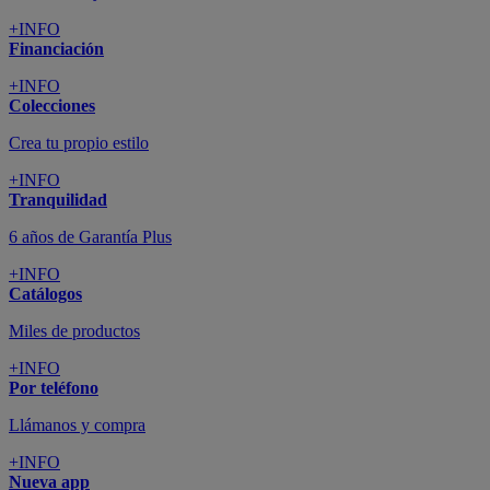
+INFO
Financiación
+INFO
Colecciones
Crea tu propio estilo
+INFO
Tranquilidad
6 años de Garantía Plus
+INFO
Catálogos
Miles de productos
+INFO
Por teléfono
Llámanos y compra
+INFO
Nueva app