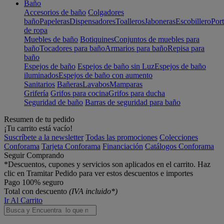
Baño
Accesorios de baño
Colgadores
baño
Papeleras
Dispensadores
Toalleros
Jaboneras
Escobillero
Port
de ropa
Muebles de baño
Botiquines
Conjuntos de muebles para
baño
Tocadores para baño
Armarios para baño
Repisa para
baño
Espejos de baño
Espejos de baño sin Luz
Espejos de baño
iluminados
Espejos de baño con aumento
Sanitarios
Bañeras
Lavabos
Mamparas
Grifería
Grifos para cocina
Grifos para ducha
Seguridad de baño
Barras de seguridad para baño
Resumen de tu pedido
¡Tu carrito está vacío!
Suscríbete a la newsletter
Todas las promociones
Colecciones
Conforama
Tarjeta Conforama
Financiación
Catálogos Conforama
Seguir Comprando
*Descuentos, cupones y servicios son aplicados en el carrito. Haz
clic en Tramitar Pedido para ver estos descuentos e importes
Pago 100% seguro
Total con descuento
(IVA incluido*)
Ir Al Carrito