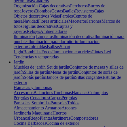
decorativas
Cuadros
Organización
Cajas decorativas
Percheros
Burros de
ropa
Joyeros
Biombos
Cestas
Baúles
Revisteros
Cajas
Objetos decorativos
Velas
Faroles
Centros de
mesa
Navidad
Flores artificiales
Maceteros
Jarrones
Marcos de
fotos
Figuras decorativas
Cajitas y
joyeros
Relojes
Ambientadores
Iluminación
Lámparas
Iluminación decorativa
Iluminación para
muebles
Iluminación para dormitorio
Iluminación
exterior
Guirnaldas
Balizas
Smart
Light
Bombillas
Focos
Iluminación con rieles
Cintas Led
Tendencias y temporadas
Jardín
Muebles de jardín
Set de jardín
Conjuntos de mesas y sillas de
jardín
Sillas de jardín
Mesas de jardín
Conjuntos de sofás de
jardín
Sofás jardín
Bancos de jardín
Sillas colgantes
Estufas de
exterior
Hamacas y tumbonas
Accesorios
Balancines
Tumbonas
Hamacas
Columpios
Pérgolas
Cenadores
Carpas
Pérgolas
Parasoles
Sombrillas
Parasoles
Toldos
Almacenamiento
Armarios
Arcones
Jardinería
Maquinaria
Huertos
Urbanos
Riego
Plantas
Jardineras
Compostadores
Cocina
Barbacoas
Cocina de exterior