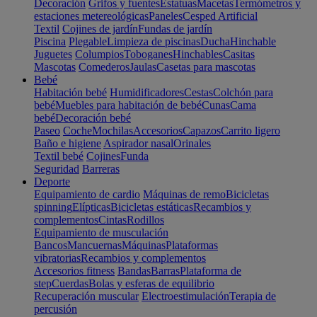
Decoración
Grifos y fuentes
Estatuas
Macetas
Termómetros y
estaciones metereológicas
Paneles
Cesped Artificial
Textil
Cojines de jardín
Fundas de jardín
Piscina
Plegable
Limpieza de piscinas
Ducha
Hinchable
Juguetes
Columpios
Toboganes
Hinchables
Casitas
Mascotas
Comederos
Jaulas
Casetas para mascotas
Bebé
Habitación bebé
Humidificadores
Cestas
Colchón para
bebé
Muebles para habitación de bebé
Cunas
Cama
bebé
Decoración bebé
Paseo
Coche
Mochilas
Accesorios
Capazos
Carrito ligero
Baño e higiene
Aspirador nasal
Orinales
Textil bebé
Cojines
Funda
Seguridad
Barreras
Deporte
Equipamiento de cardio
Máquinas de remo
Bicicletas
spinning
Elípticas
Bicicletas estáticas
Recambios y
complementos
Cintas
Rodillos
Equipamiento de musculación
Bancos
Mancuernas
Máquinas
Plataformas
vibratorias
Recambios y complementos
Accesorios fitness
Bandas
Barras
Plataforma de
step
Cuerdas
Bolas y esferas de equilibrio
Recuperación muscular
Electroestimulación
Terapia de
percusión