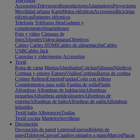
Televisión
Accesorios
Televisores
Reproductores
Adaptadores
Proyectores
Movilidad urbana
Karts
Motos eléctricas
Accesorios
Bicicletas
eléctricas
Patinetes eléctricos
Telefonía
Teléfonos fijos
Gadgets y
complementos
Smartphones
Foto y vídeo
Cámaras de
fotos
Trípodes
Videocámaras
Objetivos
Cables
Cables HDMI
Cables de alimentación
Cables
USB
Cables Jack
Consolas y videojuegos
Accesorios
Textil
Ropa de cama
Mantas
Almohadas
Colchas
Sábanas
Nórdicos
Cortinas y estores
Estores
Visillos
Cortinas
Barras de cortina
Cojines
Relleno
Exterior
Fundas
Cojín con relleno
Complementos para sofás
Fundas de sofás
Plaids
Alfombras
Alfombras de habitación
Alfombras
pequeñas
Alfombras antideslizantes
Alfombras de
exterior
Alfombras de baño
Alfombras de salón
Alfombras
infantiles
Textil baño
Albornoces
Toallas
Textil cocina
Manteles
Servilletas
Decoración
Decoración de pared
Letreros
Espejos
Relojes de
pared
Tableros
Canvas
Cuadros pintados a mano
Marcos
Placas