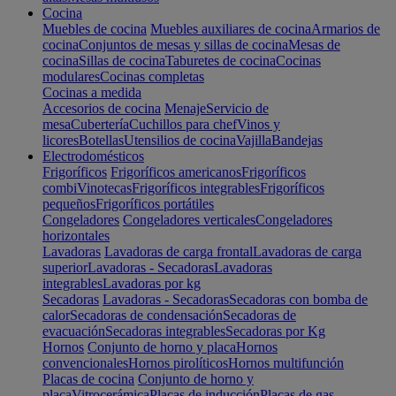
Cocina
Muebles de cocina
Muebles auxiliares de cocina
Armarios de
cocina
Conjuntos de mesas y sillas de cocina
Mesas de
cocina
Sillas de cocina
Taburetes de cocina
Cocinas
modulares
Cocinas completas
Cocinas a medida
Accesorios de cocina
Menaje
Servicio de
mesa
Cubertería
Cuchillos para chef
Vinos y
licores
Botellas
Utensilios de cocina
Vajilla
Bandejas
Electrodomésticos
Frigoríficos
Frigoríficos americanos
Frigoríficos
combi
Vinotecas
Frigoríficos integrables
Frigoríficos
pequeños
Frigoríficos portátiles
Congeladores
Congeladores verticales
Congeladores
horizontales
Lavadoras
Lavadoras de carga frontal
Lavadoras de carga
superior
Lavadoras - Secadoras
Lavadoras
integrables
Lavadoras por kg
Secadoras
Lavadoras - Secadoras
Secadoras con bomba de
calor
Secadoras de condensación
Secadoras de
evacuación
Secadoras integrables
Secadoras por Kg
Hornos
Conjunto de horno y placa
Hornos
convencionales
Hornos pirolíticos
Hornos multifunción
Placas de cocina
Conjunto de horno y
placa
Vitrocerámica
Placas de inducción
Placas de gas