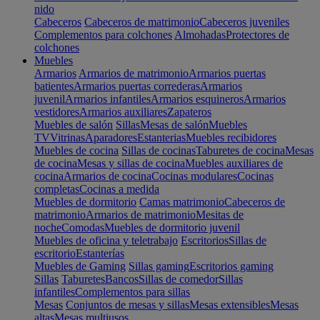
nido
Cabeceros
Cabeceros de matrimonio
Cabeceros juveniles
Complementos para colchones
Almohadas
Protectores de
colchones
Muebles
Armarios
Armarios de matrimonio
Armarios puertas
batientes
Armarios puertas correderas
Armarios
juvenil
Armarios infantiles
Armarios esquineros
Armarios
vestidores
Armarios auxiliares
Zapateros
Muebles de salón
Sillas
Mesas de salón
Muebles
TV
Vitrinas
Aparadores
Estanterias
Muebles recibidores
Muebles de cocina
Sillas de cocinas
Taburetes de cocina
Mesas
de cocina
Mesas y sillas de cocina
Muebles auxiliares de
cocina
Armarios de cocina
Cocinas modulares
Cocinas
completas
Cocinas a medida
Muebles de dormitorio
Camas matrimonio
Cabeceros de
matrimonio
Armarios de matrimonio
Mesitas de
noche
Comodas
Muebles de dormitorio juvenil
Muebles de oficina y teletrabajo
Escritorios
Sillas de
escritorio
Estanterías
Muebles de Gaming
Sillas gaming
Escritorios gaming
Sillas
Taburetes
Bancos
Sillas de comedor
Sillas
infantiles
Complementos para sillas
Mesas
Conjuntos de mesas y sillas
Mesas extensibles
Mesas
altas
Mesas multiusos