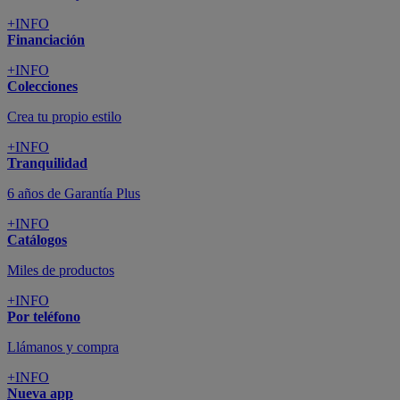
+INFO
Financiación
+INFO
Colecciones
Crea tu propio estilo
+INFO
Tranquilidad
6 años de Garantía Plus
+INFO
Catálogos
Miles de productos
+INFO
Por teléfono
Llámanos y compra
+INFO
Nueva app