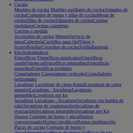
Cocina
Muebles de cocina
Muebles auxiliares de cocina
Armarios de
cocina
Conjuntos de mesas y sillas de cocina
Mesas de
cocina
Sillas de cocina
Taburetes de cocina
Cocinas
modulares
Cocinas completas
Cocinas a medida
Accesorios de cocina
Menaje
Servicio de
mesa
Cubertería
Cuchillos para chef
Vinos y
licores
Botellas
Utensilios de cocina
Vajilla
Bandejas
Electrodomésticos
Frigoríficos
Frigoríficos americanos
Frigoríficos
combi
Vinotecas
Frigoríficos integrables
Frigoríficos
pequeños
Frigoríficos portátiles
Congeladores
Congeladores verticales
Congeladores
horizontales
Lavadoras
Lavadoras de carga frontal
Lavadoras de carga
superior
Lavadoras - Secadoras
Lavadoras
integrables
Lavadoras por kg
Secadoras
Lavadoras - Secadoras
Secadoras con bomba de
calor
Secadoras de condensación
Secadoras de
evacuación
Secadoras integrables
Secadoras por Kg
Hornos
Conjunto de horno y placa
Hornos
convencionales
Hornos pirolíticos
Hornos multifunción
Placas de cocina
Conjunto de horno y
placa
Vitrocerámica
Placas de inducción
Placas de gas