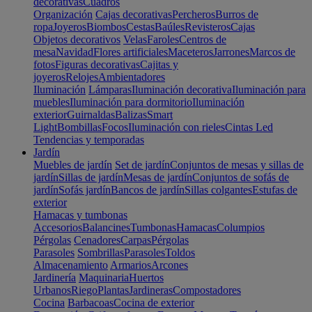
decorativas
Cuadros
Organización
Cajas decorativas
Percheros
Burros de
ropa
Joyeros
Biombos
Cestas
Baúles
Revisteros
Cajas
Objetos decorativos
Velas
Faroles
Centros de
mesa
Navidad
Flores artificiales
Maceteros
Jarrones
Marcos de
fotos
Figuras decorativas
Cajitas y
joyeros
Relojes
Ambientadores
Iluminación
Lámparas
Iluminación decorativa
Iluminación para
muebles
Iluminación para dormitorio
Iluminación
exterior
Guirnaldas
Balizas
Smart
Light
Bombillas
Focos
Iluminación con rieles
Cintas Led
Tendencias y temporadas
Jardín
Muebles de jardín
Set de jardín
Conjuntos de mesas y sillas de
jardín
Sillas de jardín
Mesas de jardín
Conjuntos de sofás de
jardín
Sofás jardín
Bancos de jardín
Sillas colgantes
Estufas de
exterior
Hamacas y tumbonas
Accesorios
Balancines
Tumbonas
Hamacas
Columpios
Pérgolas
Cenadores
Carpas
Pérgolas
Parasoles
Sombrillas
Parasoles
Toldos
Almacenamiento
Armarios
Arcones
Jardinería
Maquinaria
Huertos
Urbanos
Riego
Plantas
Jardineras
Compostadores
Cocina
Barbacoas
Cocina de exterior