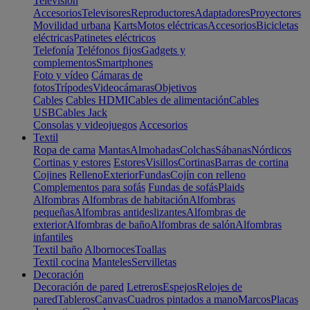
Televisión
Accesorios
Televisores
Reproductores
Adaptadores
Proyectores
Movilidad urbana
Karts
Motos eléctricas
Accesorios
Bicicletas
eléctricas
Patinetes eléctricos
Telefonía
Teléfonos fijos
Gadgets y
complementos
Smartphones
Foto y vídeo
Cámaras de
fotos
Trípodes
Videocámaras
Objetivos
Cables
Cables HDMI
Cables de alimentación
Cables
USB
Cables Jack
Consolas y videojuegos
Accesorios
Textil
Ropa de cama
Mantas
Almohadas
Colchas
Sábanas
Nórdicos
Cortinas y estores
Estores
Visillos
Cortinas
Barras de cortina
Cojines
Relleno
Exterior
Fundas
Cojín con relleno
Complementos para sofás
Fundas de sofás
Plaids
Alfombras
Alfombras de habitación
Alfombras
pequeñas
Alfombras antideslizantes
Alfombras de
exterior
Alfombras de baño
Alfombras de salón
Alfombras
infantiles
Textil baño
Albornoces
Toallas
Textil cocina
Manteles
Servilletas
Decoración
Decoración de pared
Letreros
Espejos
Relojes de
pared
Tableros
Canvas
Cuadros pintados a mano
Marcos
Placas