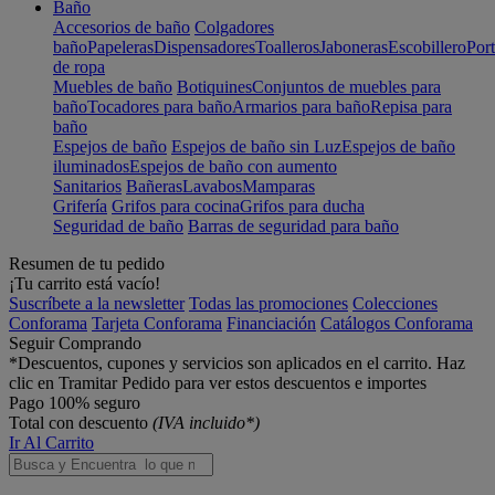
Baño
Accesorios de baño
Colgadores
baño
Papeleras
Dispensadores
Toalleros
Jaboneras
Escobillero
Port
de ropa
Muebles de baño
Botiquines
Conjuntos de muebles para
baño
Tocadores para baño
Armarios para baño
Repisa para
baño
Espejos de baño
Espejos de baño sin Luz
Espejos de baño
iluminados
Espejos de baño con aumento
Sanitarios
Bañeras
Lavabos
Mamparas
Grifería
Grifos para cocina
Grifos para ducha
Seguridad de baño
Barras de seguridad para baño
Resumen de tu pedido
¡Tu carrito está vacío!
Suscríbete a la newsletter
Todas las promociones
Colecciones
Conforama
Tarjeta Conforama
Financiación
Catálogos Conforama
Seguir Comprando
*Descuentos, cupones y servicios son aplicados en el carrito. Haz
clic en Tramitar Pedido para ver estos descuentos e importes
Pago 100% seguro
Total con descuento
(IVA incluido*)
Ir Al Carrito