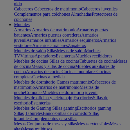
nido
Cabeceros
Cabeceros de matrimonio
Cabeceros juveniles
Complementos para colchones
Almohadas
Protectores de
colchones
Muebles
Armarios
Armarios de matrimonio
Armarios puertas
batientes
Armarios puertas correderas
Armarios
juvenil
Armarios infantiles
Armarios esquineros
Armarios
vestidores
Armarios auxiliares
Zapateros
Muebles de salón
Sillas
Mesas de salón
Muebles
TV
Vitrinas
Aparadores
Estanterias
Muebles recibidores
Muebles de cocina
Sillas de cocinas
Taburetes de cocina
Mesas
de cocina
Mesas y sillas de cocina
Muebles auxiliares de
cocina
Armarios de cocina
Cocinas modulares
Cocinas
completas
Cocinas a medida
Muebles de dormitorio
Camas matrimonio
Cabeceros de
matrimonio
Armarios de matrimonio
Mesitas de
noche
Comodas
Muebles de dormitorio juvenil
Muebles de oficina y teletrabajo
Escritorios
Sillas de
escritorio
Estanterías
Muebles de Gaming
Sillas gaming
Escritorios gaming
Sillas
Taburetes
Bancos
Sillas de comedor
Sillas
infantiles
Complementos para sillas
Mesas
Conjuntos de mesas y sillas
Mesas extensibles
Mesas
altas
Mesas multiusos