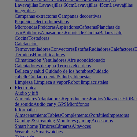
Lavavajillas
Lavavajillas 60cm
Lavavajillas 45cm
Lavavajillas
integrables
Campanas extractoras
Campanas decorativas
Pequeños electrodomésticos
Microondas
Freidoras
Aspiradores
Cafeteras
Planchas de
asar
Batidoras
Amasadores
Robots de Cocina
Balanzas de
Cocina
Tostadoras
Calefacción
Termoventiladores
Convectores
Estufas
Radiadores
Calefactores
D
Térmicos
Humidificadores
Climatización
Ventiladores
Aire acondicionado
Calentadores de agua
Termos eléctricos
Belleza y salud
Cuidado de los hombres
Cuidado
cabello
Cuidado dental
Salud y bienestar
Limpieza
Limpieza a vapor
Robot limpiacristales
Electrónica
Audio y hifi
Auriculares
Adaptadores
Reproductores
Radios
Altavoces
Hifi
Bar
de sonido
Audio car y GPS
Micrófonos
Informática
Almacenamiento
Tablets
Complementos
Portátiles
Impresoras
Gaming & streaming
Monitores gaming
Accesorios
Smart home
Timbres
Cámaras
Altavoces
Wearables
Smartwatches