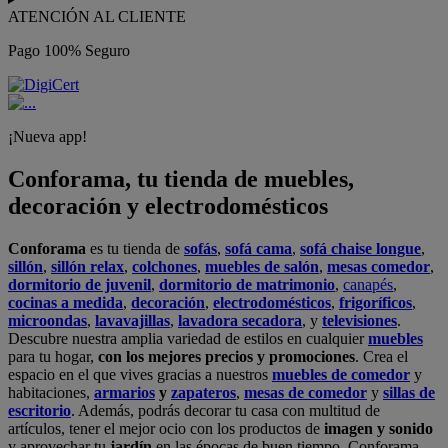
ATENCIÓN AL CLIENTE
Pago 100% Seguro
¡Nueva app!
Conforama, tu tienda de muebles,
decoración y electrodomésticos
Conforama
es tu tienda de
sofás
,
sofá cama
,
sofá chaise longue
,
sillón
,
sillón relax
,
colchones
,
muebles de salón
,
mesas comedor
,
dormitorio de juvenil
,
dormitorio de matrimonio
,
canapés
,
cocinas a medida
,
decoración
,
electrodomésticos
,
frigoríficos
,
microondas
,
lavavajillas
,
lavadora secadora
, y
televisiones
.
Descubre nuestra amplia variedad de estilos en cualquier
muebles
para tu hogar,
con los mejores precios y promociones
. Crea el
espacio en el que vives gracias a nuestros
muebles de comedor
y
habitaciones,
armarios
y
zapateros
,
mesas de comedor
y
sillas de
escritorio
. Además, podrás decorar tu casa con multitud de
artículos, tener el mejor ocio con los productos de
imagen y sonido
y aprovechar tu
jardín
en las épocas de buen tiempo. Conforama