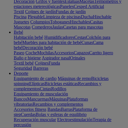
Decoración
Grifos y fuentes
Estatuas
Macetas
Termómetros y
estaciones metereológicas
Paneles
Cesped Artificial
Textil
Cojines de jardín
Fundas de jardín
Piscina
Plegable
Limpieza de piscinas
Ducha
Hinchable
Juguetes
Columpios
Toboganes
Hinchables
Casitas
Mascotas
Comederos
Jaulas
Casetas para mascotas
Bebé
Habitación bebé
Humidificadores
Cestas
Colchón para
bebé
Muebles para habitación de bebé
Cunas
Cama
bebé
Decoración bebé
Paseo
Coche
Mochilas
Accesorios
Capazos
Carrito ligero
Baño e higiene
Aspirador nasal
Orinales
Textil bebé
Cojines
Funda
Seguridad
Barreras
Deporte
Equipamiento de cardio
Máquinas de remo
Bicicletas
spinning
Elípticas
Bicicletas estáticas
Recambios y
complementos
Cintas
Rodillos
Equipamiento de musculación
Bancos
Mancuernas
Máquinas
Plataformas
vibratorias
Recambios y complementos
Accesorios fitness
Bandas
Barras
Plataforma de
step
Cuerdas
Bolas y esferas de equilibrio
Recuperación muscular
Electroestimulación
Terapia de
percusión