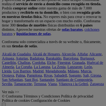
realiza el
servicio de envío a domicilio como recogida en tienda.
Podrás
comprar online
entre nuestra gama de más de 7.000
productos y
recibirlo en tu domicilio
, o bien con
recogida gratis
en nuestras tiendas física.
No esperes más para crear o renovar tu
hogar y transformarlo en un espacio con mucho estilo. Conforama
tiene 300
tiendas de muebles
físicas distribuidas en
6 países
distintos. Aproveche nuestras ofertas de
sofas baratos
,
colchones
baratos
y
liquidaciones de sofas
.
Conforama solo comercializa a través de su website o, físicamente,
en sus
tiendas de sofás
.
Alcalá de Guadaíra
,
Alcalá de Henares
,
Alcorcón
,
Alfafar
,
Alicante
,
Arinaga
,
Asturias
,
Badalona
,
Barakaldo
,
Barcelona
,
Burjassot
,
Castellón
,
Chafiras
,
Cordoba
,
Elche
,
Finestrat
,
Granada
,
Huércal de
Almería
,
La Coruña
,
La Laguna
,
La Zenia
,
Lanzarote
,
León
,
Lleida
,
Los Barrios
,
Madrid
,
Majadahonda
,
Málaga
,
Murcia
,
Orotava
,
Palma
,
Pamplona
,
Rivas
,
Sabadell
,
Sagunto
,
Salt, Girona
,
San Sebastian
,
Sant Boi
,
Santander
,
Santiago de Compostela
,
Sevilla
,
Tamaraceite
,
Terrassa
,
Viana
,
Vilanova i la Geltrú
,
Zaragoza
Ver más >>
© Conforama
Términos y Condiciones
Política de privacidad
Política de cookies
Configuración de Cookies