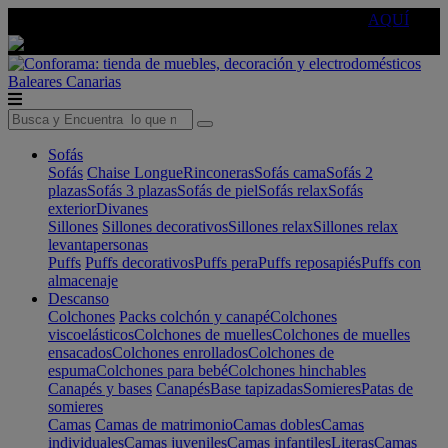
🔵Cambia tu electro con
-10% EXTRA
de descuento ☑️
AQUÍ
Baleares
Canarias
Sofás
Sofás
Chaise Longue
Rinconeras
Sofás cama
Sofás 2
plazas
Sofás 3 plazas
Sofás de piel
Sofás relax
Sofás
exterior
Divanes
Sillones
Sillones decorativos
Sillones relax
Sillones relax
levantapersonas
Puffs
Puffs decorativos
Puffs pera
Puffs reposapiés
Puffs con
almacenaje
Descanso
Colchones
Packs colchón y canapé
Colchones
viscoelásticos
Colchones de muelles
Colchones de muelles
ensacados
Colchones enrollados
Colchones de
espuma
Colchones para bebé
Colchones hinchables
Canapés y bases
Canapés
Base tapizadas
Somieres
Patas de
somieres
Camas
Camas de matrimonio
Camas dobles
Camas
individuales
Camas juveniles
Camas infantiles
Literas
Camas