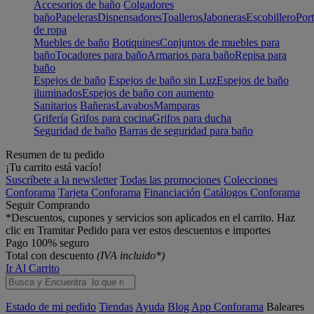
Accesorios de baño
Colgadores
baño
Papeleras
Dispensadores
Toalleros
Jaboneras
Escobillero
Port
de ropa
Muebles de baño
Botiquines
Conjuntos de muebles para
baño
Tocadores para baño
Armarios para baño
Repisa para
baño
Espejos de baño
Espejos de baño sin Luz
Espejos de baño
iluminados
Espejos de baño con aumento
Sanitarios
Bañeras
Lavabos
Mamparas
Grifería
Grifos para cocina
Grifos para ducha
Seguridad de baño
Barras de seguridad para baño
Resumen de tu pedido
¡Tu carrito está vacío!
Suscríbete a la newsletter
Todas las promociones
Colecciones
Conforama
Tarjeta Conforama
Financiación
Catálogos Conforama
Seguir Comprando
*Descuentos, cupones y servicios son aplicados en el carrito. Haz
clic en Tramitar Pedido para ver estos descuentos e importes
Pago 100% seguro
Total con descuento
(IVA incluido*)
Ir Al Carrito
Estado de mi pedido
Tiendas
Ayuda
Blog
App Conforama
Baleares