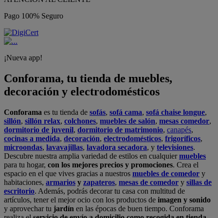
Pago 100% Seguro
¡Nueva app!
Conforama, tu tienda de muebles,
decoración y electrodomésticos
Conforama
es tu tienda de
sofás
,
sofá cama
,
sofá chaise longue
,
sillón
,
sillón relax
,
colchones
,
muebles de salón
,
mesas comedor
,
dormitorio de juvenil
,
dormitorio de matrimonio
,
canapés
,
cocinas a medida
,
decoración
,
electrodomésticos
,
frigoríficos
,
microondas
,
lavavajillas
,
lavadora secadora
, y
televisiones
.
Descubre nuestra amplia variedad de estilos en cualquier
muebles
para tu hogar,
con los mejores precios y promociones
. Crea el
espacio en el que vives gracias a nuestros
muebles de comedor
y
habitaciones,
armarios
y
zapateros
,
mesas de comedor
y
sillas de
escritorio
. Además, podrás decorar tu casa con multitud de
artículos, tener el mejor ocio con los productos de
imagen y sonido
y aprovechar tu
jardín
en las épocas de buen tiempo. Conforama
realiza el
servicio de envío a domicilio como recogida en tienda.