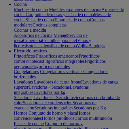
Cocina
Muebles de cocina
Muebles auxiliares de cocina
Armarios de
cocina
Conjuntos de mesas y sillas de cocina
Mesas de
cocina
Sillas de cocina
Taburetes de cocina
Cocinas
modulares
Cocinas completas
Cocinas a medida
Accesorios de cocina
Menaje
Servicio de
mesa
Cubertería
Cuchillos para chef
Vinos y
licores
Botellas
Utensilios de cocina
Vajilla
Bandejas
Electrodomésticos
Frigoríficos
Frigoríficos americanos
Frigoríficos
combi
Vinotecas
Frigoríficos integrables
Frigoríficos
pequeños
Frigoríficos portátiles
Congeladores
Congeladores verticales
Congeladores
horizontales
Lavadoras
Lavadoras de carga frontal
Lavadoras de carga
superior
Lavadoras - Secadoras
Lavadoras
integrables
Lavadoras por kg
Secadoras
Lavadoras - Secadoras
Secadoras con bomba de
calor
Secadoras de condensación
Secadoras de
evacuación
Secadoras integrables
Secadoras por Kg
Hornos
Conjunto de horno y placa
Hornos
convencionales
Hornos pirolíticos
Hornos multifunción
Placas de cocina
Conjunto de horno y
placa
Vitrocerámica
Placas de inducción
Placas de gas