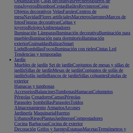
Organización
Cajas decorativas
Percheros
Burros de
ropa
Joyeros
Biombos
Cestas
Baúles
Revisteros
Cajas
Objetos decorativos
Velas
Faroles
Centros de
mesa
Navidad
Flores artificiales
Maceteros
Jarrones
Marcos de
fotos
Figuras decorativas
Cajitas y
joyeros
Relojes
Ambientadores
Iluminación
Lámparas
Iluminación decorativa
Iluminación para
muebles
Iluminación para dormitorio
Iluminación
exterior
Guirnaldas
Balizas
Smart
Light
Bombillas
Focos
Iluminación con rieles
Cintas Led
Tendencias y temporadas
Jardín
Muebles de jardín
Set de jardín
Conjuntos de mesas y sillas de
jardín
Sillas de jardín
Mesas de jardín
Conjuntos de sofás de
jardín
Sofás jardín
Bancos de jardín
Sillas colgantes
Estufas de
exterior
Hamacas y tumbonas
Accesorios
Balancines
Tumbonas
Hamacas
Columpios
Pérgolas
Cenadores
Carpas
Pérgolas
Parasoles
Sombrillas
Parasoles
Toldos
Almacenamiento
Armarios
Arcones
Jardinería
Maquinaria
Huertos
Urbanos
Riego
Plantas
Jardineras
Compostadores
Cocina
Barbacoas
Cocina de exterior
Decoración
Grifos y fuentes
Estatuas
Macetas
Termómetros y