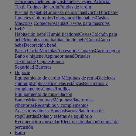
estaciones metereológicas
Paneles
Cesped Artificial
Textil
Cojines de jardín
Fundas de jardín
Piscina
Plegable
Limpieza de piscinas
Ducha
Hinchable
Juguetes
Columpios
Toboganes
Hinchables
Casitas
Mascotas
Comederos
Jaulas
Casetas para mascotas
Bebé
Habitación bebé
Humidificadores
Cestas
Colchón para
bebé
Muebles para habitación de bebé
Cunas
Cama
bebé
Decoración bebé
Paseo
Coche
Mochilas
Accesorios
Capazos
Carrito ligero
Baño e higiene
Aspirador nasal
Orinales
Textil bebé
Cojines
Funda
Seguridad
Barreras
Deporte
Equipamiento de cardio
Máquinas de remo
Bicicletas
spinning
Elípticas
Bicicletas estáticas
Recambios y
complementos
Cintas
Rodillos
Equipamiento de musculación
Bancos
Mancuernas
Máquinas
Plataformas
vibratorias
Recambios y complementos
Accesorios fitness
Bandas
Barras
Plataforma de
step
Cuerdas
Bolas y esferas de equilibrio
Recuperación muscular
Electroestimulación
Terapia de
percusión
Baño