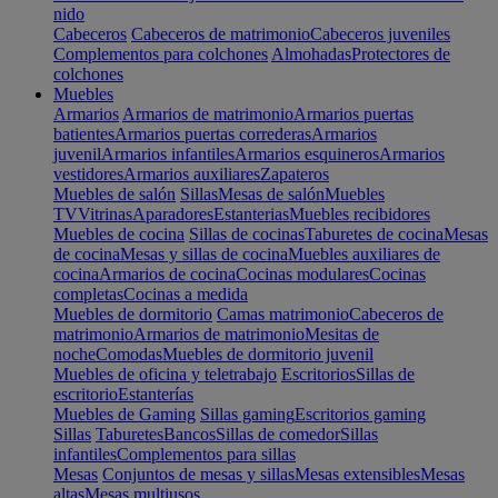
nido
Cabeceros
Cabeceros de matrimonio
Cabeceros juveniles
Complementos para colchones
Almohadas
Protectores de
colchones
Muebles
Armarios
Armarios de matrimonio
Armarios puertas
batientes
Armarios puertas correderas
Armarios
juvenil
Armarios infantiles
Armarios esquineros
Armarios
vestidores
Armarios auxiliares
Zapateros
Muebles de salón
Sillas
Mesas de salón
Muebles
TV
Vitrinas
Aparadores
Estanterias
Muebles recibidores
Muebles de cocina
Sillas de cocinas
Taburetes de cocina
Mesas
de cocina
Mesas y sillas de cocina
Muebles auxiliares de
cocina
Armarios de cocina
Cocinas modulares
Cocinas
completas
Cocinas a medida
Muebles de dormitorio
Camas matrimonio
Cabeceros de
matrimonio
Armarios de matrimonio
Mesitas de
noche
Comodas
Muebles de dormitorio juvenil
Muebles de oficina y teletrabajo
Escritorios
Sillas de
escritorio
Estanterías
Muebles de Gaming
Sillas gaming
Escritorios gaming
Sillas
Taburetes
Bancos
Sillas de comedor
Sillas
infantiles
Complementos para sillas
Mesas
Conjuntos de mesas y sillas
Mesas extensibles
Mesas
altas
Mesas multiusos