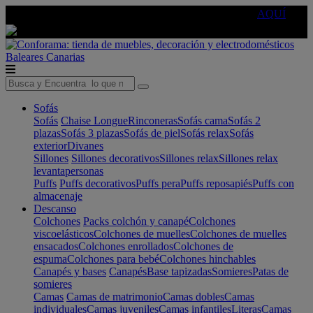
🔵Cambia tu electro con
-10% EXTRA
de descuento ☑️
AQUÍ
Baleares
Canarias
Sofás
Sofás
Chaise Longue
Rinconeras
Sofás cama
Sofás 2
plazas
Sofás 3 plazas
Sofás de piel
Sofás relax
Sofás
exterior
Divanes
Sillones
Sillones decorativos
Sillones relax
Sillones relax
levantapersonas
Puffs
Puffs decorativos
Puffs pera
Puffs reposapiés
Puffs con
almacenaje
Descanso
Colchones
Packs colchón y canapé
Colchones
viscoelásticos
Colchones de muelles
Colchones de muelles
ensacados
Colchones enrollados
Colchones de
espuma
Colchones para bebé
Colchones hinchables
Canapés y bases
Canapés
Base tapizadas
Somieres
Patas de
somieres
Camas
Camas de matrimonio
Camas dobles
Camas
individuales
Camas juveniles
Camas infantiles
Literas
Camas