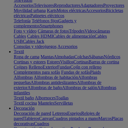
Televisión
Accesorios
Televisores
Reproductores
Adaptadores
Proyectores
Movilidad urbana
Karts
Motos eléctricas
Accesorios
Bicicletas
eléctricas
Patinetes eléctricos
Telefonía
Teléfonos fijos
Gadgets y
complementos
Smartphones
Foto y vídeo
Cámaras de fotos
Trípodes
Videocámaras
Cables
Cables HDMI
Cables de alimentación
Cables
USB
Cables Jack
Consolas y videojuegos
Accesorios
Textil
Ropa de cama
Mantas
Almohadas
Colchas
Sábanas
Nórdicos
Cortinas y estores
Estores
Visillos
Cortinas
Barras de cortina
Cojines
Relleno
Exterior
Fundas
Cojín con relleno
Complementos para sofás
Fundas de sofás
Plaids
Alfombras
Alfombras de habitación
Alfombras
pequeñas
Alfombras antideslizantes
Alfombras de
exterior
Alfombras de baño
Alfombras de salón
Alfombras
infantiles
Textil baño
Albornoces
Toallas
Textil cocina
Manteles
Servilletas
Decoración
Decoración de pared
Letreros
Espejos
Relojes de
pared
Tableros
Canvas
Cuadros pintados a mano
Marcos
Placas
decorativas
Cuadros