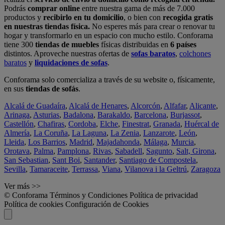
Podrás
comprar online
entre nuestra gama de más de 7.000
productos y
recibirlo en tu domicilio
, o bien con
recogida gratis
en nuestras tiendas física.
No esperes más para crear o renovar tu
hogar y transformarlo en un espacio con mucho estilo. Conforama
tiene 300
tiendas de muebles
físicas distribuidas en
6 países
distintos. Aproveche nuestras ofertas de
sofas baratos
,
colchones
baratos
y
liquidaciones de sofas
.
Conforama solo comercializa a través de su website o, físicamente,
en sus
tiendas de sofás
.
Alcalá de Guadaíra
,
Alcalá de Henares
,
Alcorcón
,
Alfafar
,
Alicante
,
Arinaga
,
Asturias
,
Badalona
,
Barakaldo
,
Barcelona
,
Burjassot
,
Castellón
,
Chafiras
,
Cordoba
,
Elche
,
Finestrat
,
Granada
,
Huércal de
Almería
,
La Coruña
,
La Laguna
,
La Zenia
,
Lanzarote
,
León
,
Lleida
,
Los Barrios
,
Madrid
,
Majadahonda
,
Málaga
,
Murcia
,
Orotava
,
Palma
,
Pamplona
,
Rivas
,
Sabadell
,
Sagunto
,
Salt, Girona
,
San Sebastian
,
Sant Boi
,
Santander
,
Santiago de Compostela
,
Sevilla
,
Tamaraceite
,
Terrassa
,
Viana
,
Vilanova i la Geltrú
,
Zaragoza
Ver más >>
© Conforama
Términos y Condiciones
Política de privacidad
Política de cookies
Configuración de Cookies