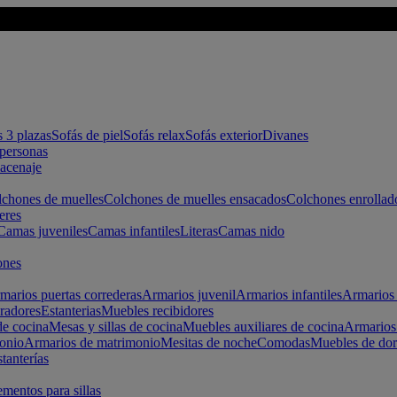
s 3 plazas
Sofás de piel
Sofás relax
Sofás exterior
Divanes
apersonas
macenaje
chones de muelles
Colchones de muelles ensacados
Colchones enrollad
eres
Camas juveniles
Camas infantiles
Literas
Camas nido
ones
marios puertas correderas
Armarios juvenil
Armarios infantiles
Armarios 
radores
Estanterias
Muebles recibidores
e cocina
Mesas y sillas de cocina
Muebles auxiliares de cocina
Armarios
onio
Armarios de matrimonio
Mesitas de noche
Comodas
Muebles de dor
tanterías
entos para sillas