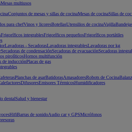
s
Mesas multiusos
cina
Conjuntos de mesas y sillas de cocina
Mesas de cocina
Sillas de coc
los para chef
Vinos y licores
Botellas
Utensilios de cocina
Vajilla
Bandeja
s
Frigoríficos integrables
Frigoríficos pequeños
Frigoríficos portátiles
es
ior
Lavadoras - Secadoras
Lavadoras integrables
Lavadoras por kg
r
Secadoras de condensación
Secadoras de evacuación
Secadoras integra
s pirolíticos
Hornos multifunción
s de inducción
Placas de gas
ntegrables
afeteras
Planchas de asar
Batidoras
Amasadores
Robots de Cocina
Balanz
alefactores
Difusores
Emisores Térmicos
Humidificadores
o dental
Salud y bienestar
voces
Hifi
Barras de sonido
Audio car y GPS
Micrófonos
presoras