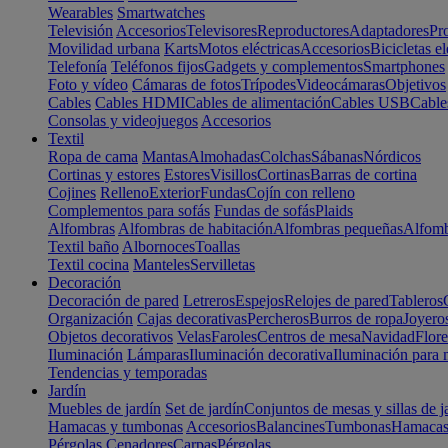
Wearables
Smartwatches
Televisión
Accesorios
Televisores
Reproductores
Adaptadores
Pr
Movilidad urbana
Karts
Motos eléctricas
Accesorios
Bicicletas el
Telefonía
Teléfonos fijos
Gadgets y complementos
Smartphones
Foto y vídeo
Cámaras de fotos
Trípodes
Videocámaras
Objetivos
Cables
Cables HDMI
Cables de alimentación
Cables USB
Cable
Consolas y videojuegos
Accesorios
Textil
Ropa de cama
Mantas
Almohadas
Colchas
Sábanas
Nórdicos
Cortinas y estores
Estores
Visillos
Cortinas
Barras de cortina
Cojines
Relleno
Exterior
Fundas
Cojín con relleno
Complementos para sofás
Fundas de sofás
Plaids
Alfombras
Alfombras de habitación
Alfombras pequeñas
Alfomb
Textil baño
Albornoces
Toallas
Textil cocina
Manteles
Servilletas
Decoración
Decoración de pared
Letreros
Espejos
Relojes de pared
Tableros
Organización
Cajas decorativas
Percheros
Burros de ropa
Joyero
Objetos decorativos
Velas
Faroles
Centros de mesa
Navidad
Flore
Iluminación
Lámparas
Iluminación decorativa
Iluminación para 
Tendencias y temporadas
Jardín
Muebles de jardín
Set de jardín
Conjuntos de mesas y sillas de j
Hamacas y tumbonas
Accesorios
Balancines
Tumbonas
Hamaca
Pérgolas
Cenadores
Carpas
Pérgolas