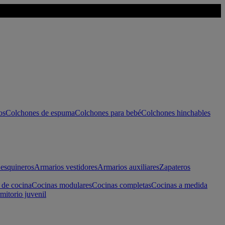
os
Colchones de espuma
Colchones para bebé
Colchones hinchables
esquineros
Armarios vestidores
Armarios auxiliares
Zapateros
 de cocina
Cocinas modulares
Cocinas completas
Cocinas a medida
mitorio juvenil