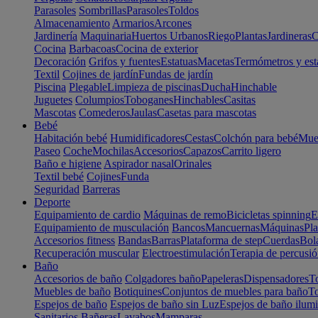
Parasoles
Sombrillas
Parasoles
Toldos
Almacenamiento
Armarios
Arcones
Jardinería
Maquinaria
Huertos Urbanos
Riego
Plantas
Jardineras
C
Cocina
Barbacoas
Cocina de exterior
Decoración
Grifos y fuentes
Estatuas
Macetas
Termómetros y est
Textil
Cojines de jardín
Fundas de jardín
Piscina
Plegable
Limpieza de piscinas
Ducha
Hinchable
Juguetes
Columpios
Toboganes
Hinchables
Casitas
Mascotas
Comederos
Jaulas
Casetas para mascotas
Bebé
Habitación bebé
Humidificadores
Cestas
Colchón para bebé
Mueb
Paseo
Coche
Mochilas
Accesorios
Capazos
Carrito ligero
Baño e higiene
Aspirador nasal
Orinales
Textil bebé
Cojines
Funda
Seguridad
Barreras
Deporte
Equipamiento de cardio
Máquinas de remo
Bicicletas spinning
E
Equipamiento de musculación
Bancos
Mancuernas
Máquinas
Pla
Accesorios fitness
Bandas
Barras
Plataforma de step
Cuerdas
Bola
Recuperación muscular
Electroestimulación
Terapia de percusi
Baño
Accesorios de baño
Colgadores baño
Papeleras
Dispensadores
To
Muebles de baño
Botiquines
Conjuntos de muebles para baño
To
Espejos de baño
Espejos de baño sin Luz
Espejos de baño ilum
Sanitarios
Bañeras
Lavabos
Mamparas