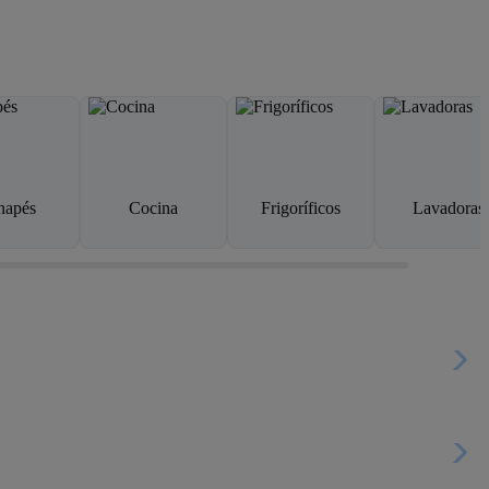
napés
Cocina
Frigoríficos
Lavadoras