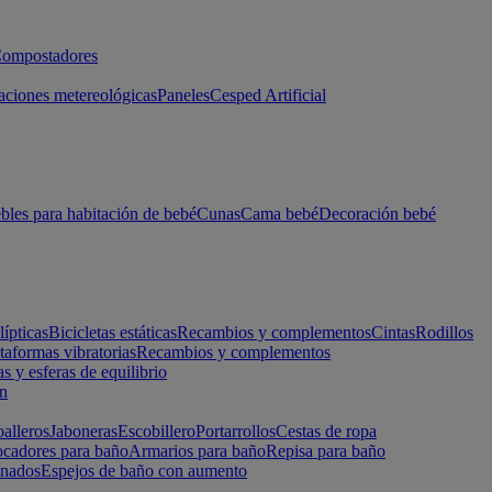
ompostadores
aciones metereológicas
Paneles
Cesped Artificial
les para habitación de bebé
Cunas
Cama bebé
Decoración bebé
lípticas
Bicicletas estáticas
Recambios y complementos
Cintas
Rodillos
taformas vibratorias
Recambios y complementos
s y esferas de equilibrio
ón
alleros
Jaboneras
Escobillero
Portarrollos
Cestas de ropa
cadores para baño
Armarios para baño
Repisa para baño
inados
Espejos de baño con aumento