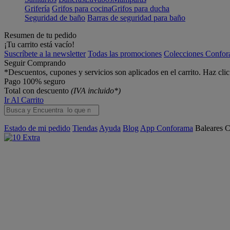
Grifería
Grifos para cocina
Grifos para ducha
Seguridad de baño
Barras de seguridad para baño
Resumen de tu pedido
¡Tu carrito está vacío!
Suscríbete a la newsletter
Todas las promociones
Colecciones Confo
Seguir Comprando
*Descuentos, cupones y servicios son aplicados en el carrito. Haz cli
Pago 100% seguro
Total con descuento
(IVA incluido*)
Ir Al Carrito
Estado de mi pedido
Tiendas
Ayuda
Blog
App Conforama
Baleares
C