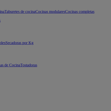
ina
Taburetes de cocina
Cocinas modulares
Cocinas completas
s
bles
Secadoras por Kg
as de Cocina
Tostadoras