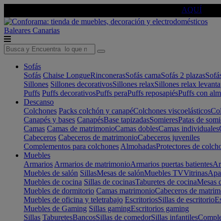
🔵Cambia tu electro con
-10% EXTRA
de descuento ☑️
AQUÍ
Baleares
Canarias
Sofás
Sofás
Chaise Longue
Rinconeras
Sofás cama
Sofás 2 plazas
Sofá
Sillones
Sillones decorativos
Sillones relax
Sillones relax levant
Puffs
Puffs decorativos
Puffs pera
Puffs reposapiés
Puffs con al
Descanso
Colchones
Packs colchón y canapé
Colchones viscoelásticos
Col
Canapés y bases
Canapés
Base tapizadas
Somieres
Patas de somi
Camas
Camas de matrimonio
Camas dobles
Camas individuales
Cabeceros
Cabeceros de matrimonio
Cabeceros juveniles
Complementos para colchones
Almohadas
Protectores de colch
Muebles
Armarios
Armarios de matrimonio
Armarios puertas batientes
Ar
Muebles de salón
Sillas
Mesas de salón
Muebles TV
Vitrinas
Apa
Muebles de cocina
Sillas de cocinas
Taburetes de cocina
Mesas d
Muebles de dormitorio
Camas matrimonio
Cabeceros de matrim
Muebles de oficina y teletrabajo
Escritorios
Sillas de escritorio
Es
Muebles de Gaming
Sillas gaming
Escritorios gaming
Sillas
Taburetes
Bancos
Sillas de comedor
Sillas infantiles
Complem