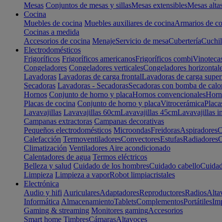
Mesas
Conjuntos de mesas y sillas
Mesas extensibles
Mesas alta
Cocina
Muebles de cocina
Muebles auxiliares de cocina
Armarios de co
Cocinas a medida
Accesorios de cocina
Menaje
Servicio de mesa
Cubertería
Cuchil
Electrodomésticos
Frigoríficos
Frigoríficos americanos
Frigoríficos combi
Vinoteca
Congeladores
Congeladores verticales
Congeladores horizontal
Lavadoras
Lavadoras de carga frontal
Lavadoras de carga super
Secadoras
Lavadoras - Secadoras
Secadoras con bomba de calo
Hornos
Conjunto de horno y placa
Hornos convencionales
Horno
Placas de cocina
Conjunto de horno y placa
Vitrocerámica
Placa
Lavavajillas
Lavavajillas 60cm
Lavavajillas 45cm
Lavavajillas i
Campanas extractoras
Campanas decorativas
Pequeños electrodomésticos
Microondas
Freidoras
Aspiradores
C
Calefacción
Termoventiladores
Convectores
Estufas
Radiadores
C
Climatización
Ventiladores
Aire acondicionado
Calentadores de agua
Termos eléctricos
Belleza y salud
Cuidado de los hombres
Cuidado cabello
Cuidad
Limpieza
Limpieza a vapor
Robot limpiacristales
Electrónica
Audio y hifi
Auriculares
Adaptadores
Reproductores
Radios
Alta
Informática
Almacenamiento
Tablets
Complementos
Portátiles
Im
Gaming & streaming
Monitores gaming
Accesorios
Smart home
Timbres
Cámaras
Altavoces