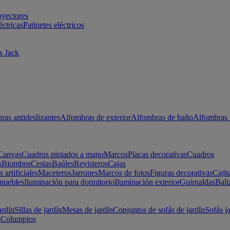
oyectores
éctricas
Patinetes eléctricos
s Jack
ras antideslizantes
Alfombras de exterior
Alfombras de baño
Alfombras 
Canvas
Cuadros pintados a mano
Marcos
Placas decorativas
Cuadros
s
Biombos
Cestas
Baúles
Revisteros
Cajas
s artificiales
Maceteros
Jarrones
Marcos de fotos
Figuras decorativas
Cajit
muebles
Iluminación para dormitorio
Iluminación exterior
Guirnaldas
Bali
ardín
Sillas de jardín
Mesas de jardín
Conjuntos de sofás de jardín
Sofás j
s
Columpios