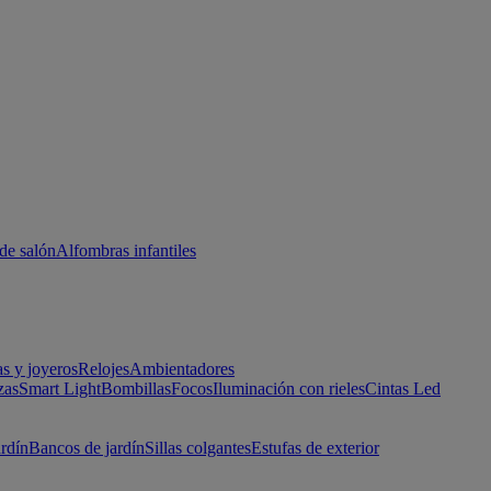
de salón
Alfombras infantiles
as y joyeros
Relojes
Ambientadores
zas
Smart Light
Bombillas
Focos
Iluminación con rieles
Cintas Led
ardín
Bancos de jardín
Sillas colgantes
Estufas de exterior