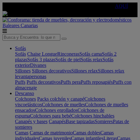
🔵Cambia tu electro con
-10% EXTRA
de descuento ☑️
AQUÍ
Baleares
Canarias
Sofás
Sofás
Chaise Longue
Rinconeras
Sofás cama
Sofás 2
plazas
Sofás 3 plazas
Sofás de piel
Sofás relax
Sofás
exterior
Divanes
Sillones
Sillones decorativos
Sillones relax
Sillones relax
levantapersonas
Puffs
Puffs decorativos
Puffs pera
Puffs reposapiés
Puffs con
almacenaje
Descanso
Colchones
Packs colchón y canapé
Colchones
viscoelásticos
Colchones de muelles
Colchones de muelles
ensacados
Colchones enrollados
Colchones de
espuma
Colchones para bebé
Colchones hinchables
Canapés y bases
Canapés
Base tapizadas
Somieres
Patas de
somieres
Camas
Camas de matrimonio
Camas dobles
Camas
individuales
Camas juveniles
Camas infantiles
Literas
Camas