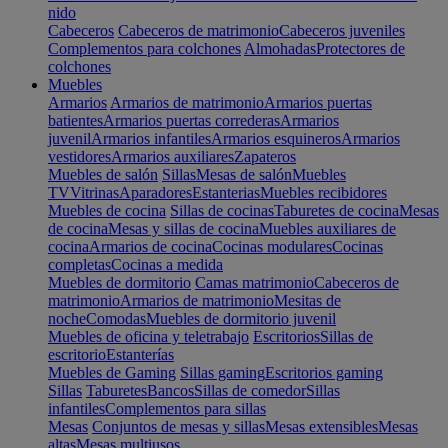
nido
Cabeceros
Cabeceros de matrimonio
Cabeceros juveniles
Complementos para colchones
Almohadas
Protectores de
colchones
Muebles
Armarios
Armarios de matrimonio
Armarios puertas
batientes
Armarios puertas correderas
Armarios
juvenil
Armarios infantiles
Armarios esquineros
Armarios
vestidores
Armarios auxiliares
Zapateros
Muebles de salón
Sillas
Mesas de salón
Muebles
TV
Vitrinas
Aparadores
Estanterias
Muebles recibidores
Muebles de cocina
Sillas de cocinas
Taburetes de cocina
Mesas
de cocina
Mesas y sillas de cocina
Muebles auxiliares de
cocina
Armarios de cocina
Cocinas modulares
Cocinas
completas
Cocinas a medida
Muebles de dormitorio
Camas matrimonio
Cabeceros de
matrimonio
Armarios de matrimonio
Mesitas de
noche
Comodas
Muebles de dormitorio juvenil
Muebles de oficina y teletrabajo
Escritorios
Sillas de
escritorio
Estanterías
Muebles de Gaming
Sillas gaming
Escritorios gaming
Sillas
Taburetes
Bancos
Sillas de comedor
Sillas
infantiles
Complementos para sillas
Mesas
Conjuntos de mesas y sillas
Mesas extensibles
Mesas
altas
Mesas multiusos