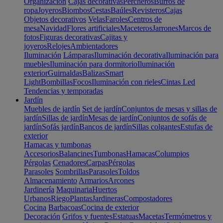
Organización
Cajas decorativas
Percheros
Burros de
ropa
Joyeros
Biombos
Cestas
Baúles
Revisteros
Cajas
Objetos decorativos
Velas
Faroles
Centros de
mesa
Navidad
Flores artificiales
Maceteros
Jarrones
Marcos de
fotos
Figuras decorativas
Cajitas y
joyeros
Relojes
Ambientadores
Iluminación
Lámparas
Iluminación decorativa
Iluminación para
muebles
Iluminación para dormitorio
Iluminación
exterior
Guirnaldas
Balizas
Smart
Light
Bombillas
Focos
Iluminación con rieles
Cintas Led
Tendencias y temporadas
Jardín
Muebles de jardín
Set de jardín
Conjuntos de mesas y sillas de
jardín
Sillas de jardín
Mesas de jardín
Conjuntos de sofás de
jardín
Sofás jardín
Bancos de jardín
Sillas colgantes
Estufas de
exterior
Hamacas y tumbonas
Accesorios
Balancines
Tumbonas
Hamacas
Columpios
Pérgolas
Cenadores
Carpas
Pérgolas
Parasoles
Sombrillas
Parasoles
Toldos
Almacenamiento
Armarios
Arcones
Jardinería
Maquinaria
Huertos
Urbanos
Riego
Plantas
Jardineras
Compostadores
Cocina
Barbacoas
Cocina de exterior
Decoración
Grifos y fuentes
Estatuas
Macetas
Termómetros y