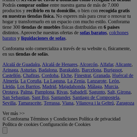
Podrás
comprar online
entre nuestra gama de más de 7.000
productos y
recibirlo en tu domicilio
, o bien con
recogida gratis
en nuestras tiendas física.
No esperes más para crear o renovar tu
hogar y transformarlo en un espacio con mucho estilo. Conforama
tiene 300
tiendas de muebles
físicas distribuidas en
6 países
distintos. Aproveche nuestras ofertas de
sofas baratos
,
colchones
baratos
y
liquidaciones de sofas
.
Conforama solo comercializa a través de su website o, físicamente,
en sus
tiendas de sofás
.
Alcalá de Guadaíra
,
Alcalá de Henares
,
Alcorcón
,
Alfafar
,
Alicante
,
Arinaga
,
Asturias
,
Badalona
,
Barakaldo
,
Barcelona
,
Burjassot
,
Castellón
,
Chafiras
,
Cordoba
,
Elche
,
Finestrat
,
Granada
,
Huércal de
Almería
,
La Coruña
,
La Laguna
,
La Zenia
,
Lanzarote
,
León
,
Lleida
,
Los Barrios
,
Madrid
,
Majadahonda
,
Málaga
,
Murcia
,
Orotava
,
Palma
,
Pamplona
,
Rivas
,
Sabadell
,
Sagunto
,
Salt, Girona
,
San Sebastian
,
Sant Boi
,
Santander
,
Santiago de Compostela
,
Sevilla
,
Tamaraceite
,
Terrassa
,
Viana
,
Vilanova i la Geltrú
,
Zaragoza
Ver más >>
© Conforama
Términos y Condiciones
Política de privacidad
Política de cookies
Configuración de Cookies