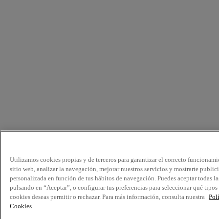
Utilizamos cookies propias y de terceros para garantizar el correcto funcionami
sitio web, analizar la navegación, mejorar nuestros servicios y mostrarte public
personalizada en función de tus hábitos de navegación. Puedes aceptar todas la
pulsando en “Aceptar”, o configurar tus preferencias para seleccionar qué tipos
cookies deseas permitir o rechazar. Para más información, consulta nuestra
Pol
Cookies