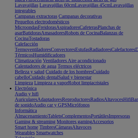
Lavavajillas
Lavavajillas 60cm
Lavavajillas 45cm
Lavavajillas
integrables
Campanas extractoras
Campanas decorativas
Pequeños electrodomésticos
Microondas
Freidoras
Aspiradores
Cafeteras
Planchas de
asar
Batidoras
Amasadores
Robots de Cocina
Balanzas de
Cocina
Tostadoras
Calefacción
Termoventiladores
Convectores
Estufas
Radiadores
Calefactores
D
Térmicos
Humidificadores
Climatización
Ventiladores
Aire acondicionado
Calentadores de agua
Termos eléctricos
Belleza y salud
Cuidado de los hombres
Cuidado
cabello
Cuidado dental
Salud y bienestar
Limpieza
Limpieza a vapor
Robot limpiacristales
Electrónica
Audio y hifi
Auriculares
Adaptadores
Reproductores
Radios
Altavoces
Hifi
Bar
de sonido
Audio car y GPS
Micrófonos
Informática
Almacenamiento
Tablets
Complementos
Portátiles
Impresoras
Gaming & streaming
Monitores gaming
Accesorios
Smart home
Timbres
Cámaras
Altavoces
Wearables
Smartwatches