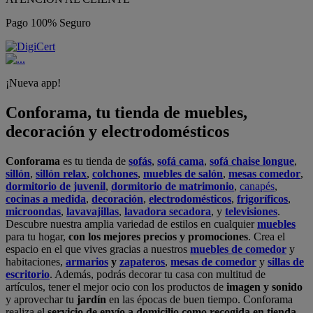
Pago 100% Seguro
¡Nueva app!
Conforama, tu tienda de muebles,
decoración y electrodomésticos
Conforama
es tu tienda de
sofás
,
sofá cama
,
sofá chaise longue
,
sillón
,
sillón relax
,
colchones
,
muebles de salón
,
mesas comedor
,
dormitorio de juvenil
,
dormitorio de matrimonio
,
canapés
,
cocinas a medida
,
decoración
,
electrodomésticos
,
frigoríficos
,
microondas
,
lavavajillas
,
lavadora secadora
, y
televisiones
.
Descubre nuestra amplia variedad de estilos en cualquier
muebles
para tu hogar,
con los mejores precios y promociones
. Crea el
espacio en el que vives gracias a nuestros
muebles de comedor
y
habitaciones,
armarios
y
zapateros
,
mesas de comedor
y
sillas de
escritorio
. Además, podrás decorar tu casa con multitud de
artículos, tener el mejor ocio con los productos de
imagen y sonido
y aprovechar tu
jardín
en las épocas de buen tiempo. Conforama
realiza el
servicio de envío a domicilio como recogida en tienda.