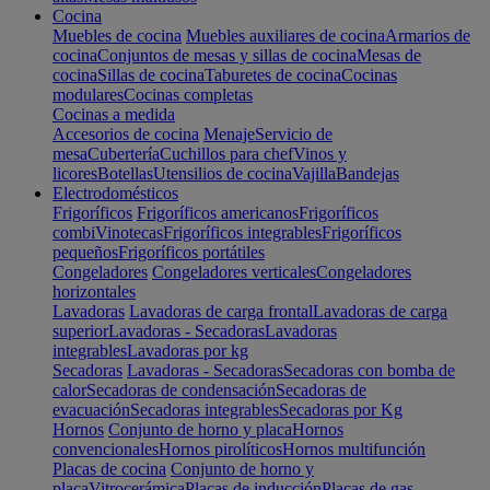
Cocina
Muebles de cocina
Muebles auxiliares de cocina
Armarios de
cocina
Conjuntos de mesas y sillas de cocina
Mesas de
cocina
Sillas de cocina
Taburetes de cocina
Cocinas
modulares
Cocinas completas
Cocinas a medida
Accesorios de cocina
Menaje
Servicio de
mesa
Cubertería
Cuchillos para chef
Vinos y
licores
Botellas
Utensilios de cocina
Vajilla
Bandejas
Electrodomésticos
Frigoríficos
Frigoríficos americanos
Frigoríficos
combi
Vinotecas
Frigoríficos integrables
Frigoríficos
pequeños
Frigoríficos portátiles
Congeladores
Congeladores verticales
Congeladores
horizontales
Lavadoras
Lavadoras de carga frontal
Lavadoras de carga
superior
Lavadoras - Secadoras
Lavadoras
integrables
Lavadoras por kg
Secadoras
Lavadoras - Secadoras
Secadoras con bomba de
calor
Secadoras de condensación
Secadoras de
evacuación
Secadoras integrables
Secadoras por Kg
Hornos
Conjunto de horno y placa
Hornos
convencionales
Hornos pirolíticos
Hornos multifunción
Placas de cocina
Conjunto de horno y
placa
Vitrocerámica
Placas de inducción
Placas de gas