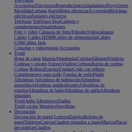
Televisión
Accesorios
Televisores
Reproductores
Adaptadores
Proyectores
Movilidad urbana
Karts
Motos eléctricas
Accesorios
Bicicletas
eléctricas
Patinetes eléctricos
Telefonía
Teléfonos fijos
Gadgets y
complementos
Smartphones
Foto y vídeo
Cámaras de fotos
Trípodes
Videocámaras
Cables
Cables HDMI
Cables de alimentación
Cables
USB
Cables Jack
Consolas y videojuegos
Accesorios
Textil
Ropa de cama
Mantas
Almohadas
Colchas
Sábanas
Nórdicos
Cortinas y estores
Estores
Visillos
Cortinas
Barras de cortina
Cojines
Relleno
Exterior
Fundas
Cojín con relleno
Complementos para sofás
Fundas de sofás
Plaids
Alfombras
Alfombras de habitación
Alfombras
pequeñas
Alfombras antideslizantes
Alfombras de
exterior
Alfombras de baño
Alfombras de salón
Alfombras
infantiles
Textil baño
Albornoces
Toallas
Textil cocina
Manteles
Servilletas
Decoración
Decoración de pared
Letreros
Espejos
Relojes de
pared
Tableros
Canvas
Cuadros pintados a mano
Marcos
Placas
decorativas
Cuadros