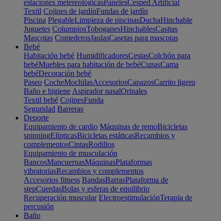
estaciones metereológicas
Paneles
Cesped Artificial
Textil
Cojines de jardín
Fundas de jardín
Piscina
Plegable
Limpieza de piscinas
Ducha
Hinchable
Juguetes
Columpios
Toboganes
Hinchables
Casitas
Mascotas
Comederos
Jaulas
Casetas para mascotas
Bebé
Habitación bebé
Humidificadores
Cestas
Colchón para
bebé
Muebles para habitación de bebé
Cunas
Cama
bebé
Decoración bebé
Paseo
Coche
Mochilas
Accesorios
Capazos
Carrito ligero
Baño e higiene
Aspirador nasal
Orinales
Textil bebé
Cojines
Funda
Seguridad
Barreras
Deporte
Equipamiento de cardio
Máquinas de remo
Bicicletas
spinning
Elípticas
Bicicletas estáticas
Recambios y
complementos
Cintas
Rodillos
Equipamiento de musculación
Bancos
Mancuernas
Máquinas
Plataformas
vibratorias
Recambios y complementos
Accesorios fitness
Bandas
Barras
Plataforma de
step
Cuerdas
Bolas y esferas de equilibrio
Recuperación muscular
Electroestimulación
Terapia de
percusión
Baño