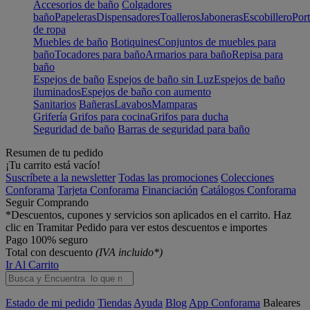
Accesorios de baño
Colgadores
baño
Papeleras
Dispensadores
Toalleros
Jaboneras
Escobillero
Port
de ropa
Muebles de baño
Botiquines
Conjuntos de muebles para
baño
Tocadores para baño
Armarios para baño
Repisa para
baño
Espejos de baño
Espejos de baño sin Luz
Espejos de baño
iluminados
Espejos de baño con aumento
Sanitarios
Bañeras
Lavabos
Mamparas
Grifería
Grifos para cocina
Grifos para ducha
Seguridad de baño
Barras de seguridad para baño
Resumen de tu pedido
¡Tu carrito está vacío!
Suscríbete a la newsletter
Todas las promociones
Colecciones
Conforama
Tarjeta Conforama
Financiación
Catálogos Conforama
Seguir Comprando
*Descuentos, cupones y servicios son aplicados en el carrito. Haz
clic en Tramitar Pedido para ver estos descuentos e importes
Pago 100% seguro
Total con descuento
(IVA incluido*)
Ir Al Carrito
Estado de mi pedido
Tiendas
Ayuda
Blog
App Conforama
Baleares