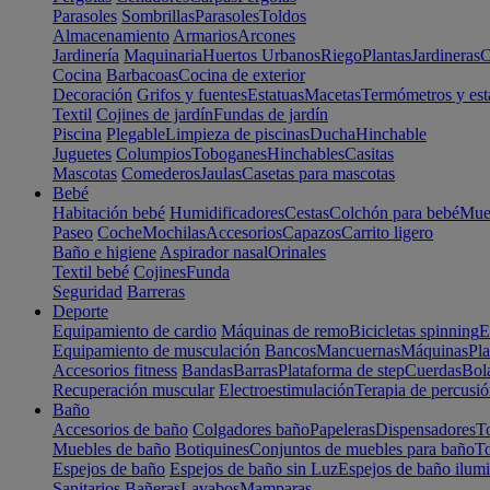
Parasoles
Sombrillas
Parasoles
Toldos
Almacenamiento
Armarios
Arcones
Jardinería
Maquinaria
Huertos Urbanos
Riego
Plantas
Jardineras
C
Cocina
Barbacoas
Cocina de exterior
Decoración
Grifos y fuentes
Estatuas
Macetas
Termómetros y est
Textil
Cojines de jardín
Fundas de jardín
Piscina
Plegable
Limpieza de piscinas
Ducha
Hinchable
Juguetes
Columpios
Toboganes
Hinchables
Casitas
Mascotas
Comederos
Jaulas
Casetas para mascotas
Bebé
Habitación bebé
Humidificadores
Cestas
Colchón para bebé
Mueb
Paseo
Coche
Mochilas
Accesorios
Capazos
Carrito ligero
Baño e higiene
Aspirador nasal
Orinales
Textil bebé
Cojines
Funda
Seguridad
Barreras
Deporte
Equipamiento de cardio
Máquinas de remo
Bicicletas spinning
E
Equipamiento de musculación
Bancos
Mancuernas
Máquinas
Pla
Accesorios fitness
Bandas
Barras
Plataforma de step
Cuerdas
Bola
Recuperación muscular
Electroestimulación
Terapia de percusi
Baño
Accesorios de baño
Colgadores baño
Papeleras
Dispensadores
To
Muebles de baño
Botiquines
Conjuntos de muebles para baño
To
Espejos de baño
Espejos de baño sin Luz
Espejos de baño ilum
Sanitarios
Bañeras
Lavabos
Mamparas