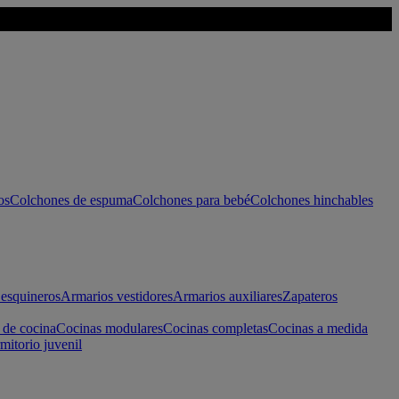
os
Colchones de espuma
Colchones para bebé
Colchones hinchables
esquineros
Armarios vestidores
Armarios auxiliares
Zapateros
 de cocina
Cocinas modulares
Cocinas completas
Cocinas a medida
mitorio juvenil