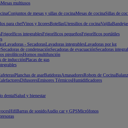
s
Mesas multiusos
cina
Conjuntos de mesas y sillas de cocina
Mesas de cocina
Sillas de coc
los para chef
Vinos y licores
Botellas
Utensilios de cocina
Vajilla
Bandeja
s
Frigoríficos integrables
Frigoríficos pequeños
Frigoríficos portátiles
es
ior
Lavadoras - Secadoras
Lavadoras integrables
Lavadoras por kg
r
Secadoras de condensación
Secadoras de evacuación
Secadoras integra
s pirolíticos
Hornos multifunción
s de inducción
Placas de gas
ntegrables
afeteras
Planchas de asar
Batidoras
Amasadores
Robots de Cocina
Balanz
alefactores
Difusores
Emisores Térmicos
Humidificadores
o dental
Salud y bienestar
voces
Hifi
Barras de sonido
Audio car y GPS
Micrófonos
presoras