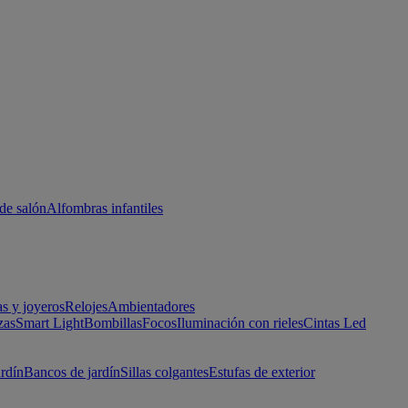
de salón
Alfombras infantiles
as y joyeros
Relojes
Ambientadores
zas
Smart Light
Bombillas
Focos
Iluminación con rieles
Cintas Led
ardín
Bancos de jardín
Sillas colgantes
Estufas de exterior