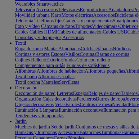
Wearables
Smartwatches
Televisión
Accesorios
Televisores
Reproductores
Adaptadores
Pr
Movilidad urbana
Karts
Motos eléctricas
Accesorios
Bicicletas el
Telefonía
Teléfonos fijos
Gadgets y complementos
Smartphones
Foto y vídeo
Cámaras de fotos
Trípodes
Videocámaras
Objetivos
Cables
Cables HDMI
Cables de alimentación
Cables USB
Cable
Consolas y videojuegos
Accesorios
Textil
Ropa de cama
Mantas
Almohadas
Colchas
Sábanas
Nórdicos
Cortinas y estores
Estores
Visillos
Cortinas
Barras de cortina
Cojines
Relleno
Exterior
Fundas
Cojín con relleno
Complementos para sofás
Fundas de sofás
Plaids
Alfombras
Alfombras de habitación
Alfombras pequeñas
Alfomb
Textil baño
Albornoces
Toallas
Textil cocina
Manteles
Servilletas
Decoración
Decoración de pared
Letreros
Espejos
Relojes de pared
Tableros
Organización
Cajas decorativas
Percheros
Burros de ropa
Joyero
Objetos decorativos
Velas
Faroles
Centros de mesa
Navidad
Flore
Iluminación
Lámparas
Iluminación decorativa
Iluminación para 
Tendencias y temporadas
Jardín
Muebles de jardín
Set de jardín
Conjuntos de mesas y sillas de j
Hamacas y tumbonas
Accesorios
Balancines
Tumbonas
Hamaca
Pérgolas
Cenadores
Carpas
Pérgolas