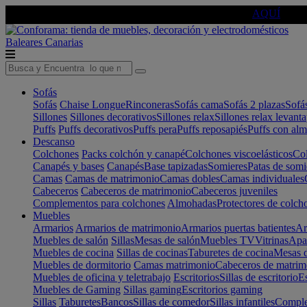
🔵Cambia tu electro con
-10% EXTRA
de descuento ☑️
AQUÍ
Baleares
Canarias
Sofás
Sofás
Chaise Longue
Rinconeras
Sofás cama
Sofás 2 plazas
Sofá
Sillones
Sillones decorativos
Sillones relax
Sillones relax levant
Puffs
Puffs decorativos
Puffs pera
Puffs reposapiés
Puffs con al
Descanso
Colchones
Packs colchón y canapé
Colchones viscoelásticos
Col
Canapés y bases
Canapés
Base tapizadas
Somieres
Patas de somi
Camas
Camas de matrimonio
Camas dobles
Camas individuales
Cabeceros
Cabeceros de matrimonio
Cabeceros juveniles
Complementos para colchones
Almohadas
Protectores de colch
Muebles
Armarios
Armarios de matrimonio
Armarios puertas batientes
Ar
Muebles de salón
Sillas
Mesas de salón
Muebles TV
Vitrinas
Apa
Muebles de cocina
Sillas de cocinas
Taburetes de cocina
Mesas d
Muebles de dormitorio
Camas matrimonio
Cabeceros de matrim
Muebles de oficina y teletrabajo
Escritorios
Sillas de escritorio
Es
Muebles de Gaming
Sillas gaming
Escritorios gaming
Sillas
Taburetes
Bancos
Sillas de comedor
Sillas infantiles
Complem