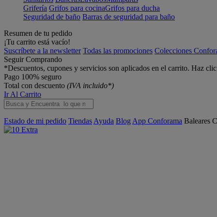
Grifería
Grifos para cocina
Grifos para ducha
Seguridad de baño
Barras de seguridad para baño
Resumen de tu pedido
¡Tu carrito está vacío!
Suscríbete a la newsletter
Todas las promociones
Colecciones Confo
Seguir Comprando
*Descuentos, cupones y servicios son aplicados en el carrito. Haz cli
Pago 100% seguro
Total con descuento
(IVA incluido*)
Ir Al Carrito
Estado de mi pedido
Tiendas
Ayuda
Blog
App Conforama
Baleares
C