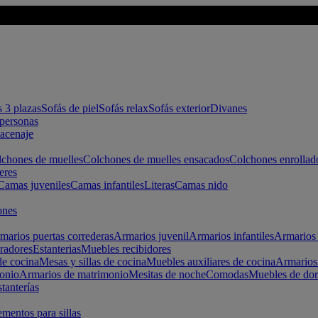
s 3 plazas
Sofás de piel
Sofás relax
Sofás exterior
Divanes
apersonas
macenaje
chones de muelles
Colchones de muelles ensacados
Colchones enrollad
eres
Camas juveniles
Camas infantiles
Literas
Camas nido
ones
marios puertas correderas
Armarios juvenil
Armarios infantiles
Armarios 
radores
Estanterias
Muebles recibidores
e cocina
Mesas y sillas de cocina
Muebles auxiliares de cocina
Armarios
onio
Armarios de matrimonio
Mesitas de noche
Comodas
Muebles de dor
tanterías
entos para sillas