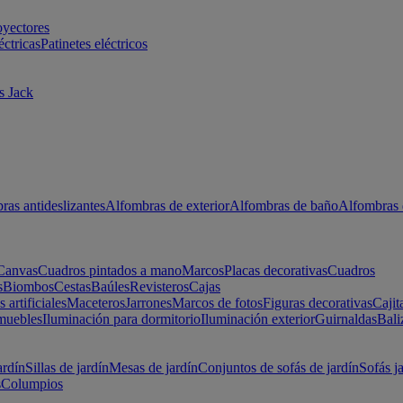
oyectores
éctricas
Patinetes eléctricos
s Jack
ras antideslizantes
Alfombras de exterior
Alfombras de baño
Alfombras 
Canvas
Cuadros pintados a mano
Marcos
Placas decorativas
Cuadros
s
Biombos
Cestas
Baúles
Revisteros
Cajas
s artificiales
Maceteros
Jarrones
Marcos de fotos
Figuras decorativas
Cajit
muebles
Iluminación para dormitorio
Iluminación exterior
Guirnaldas
Bali
ardín
Sillas de jardín
Mesas de jardín
Conjuntos de sofás de jardín
Sofás j
s
Columpios