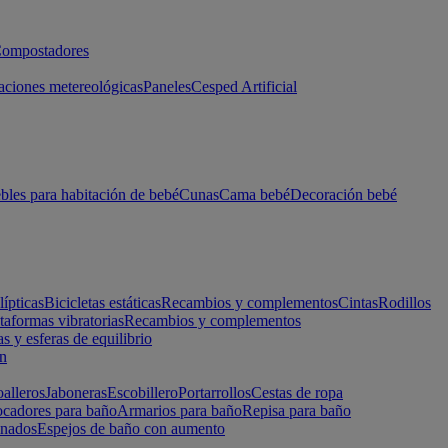
ompostadores
aciones metereológicas
Paneles
Cesped Artificial
les para habitación de bebé
Cunas
Cama bebé
Decoración bebé
lípticas
Bicicletas estáticas
Recambios y complementos
Cintas
Rodillos
taformas vibratorias
Recambios y complementos
s y esferas de equilibrio
ón
alleros
Jaboneras
Escobillero
Portarrollos
Cestas de ropa
cadores para baño
Armarios para baño
Repisa para baño
inados
Espejos de baño con aumento