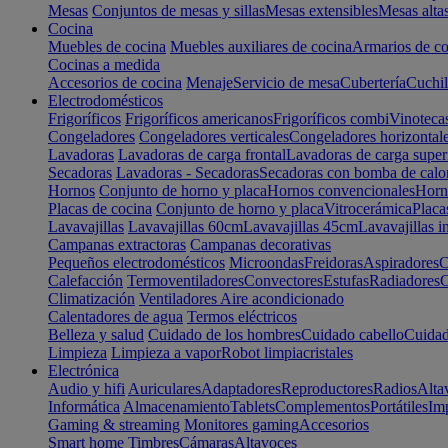
Mesas
Conjuntos de mesas y sillas
Mesas extensibles
Mesas alta
Cocina
Muebles de cocina
Muebles auxiliares de cocina
Armarios de co
Cocinas a medida
Accesorios de cocina
Menaje
Servicio de mesa
Cubertería
Cuchil
Electrodomésticos
Frigoríficos
Frigoríficos americanos
Frigoríficos combi
Vinoteca
Congeladores
Congeladores verticales
Congeladores horizontal
Lavadoras
Lavadoras de carga frontal
Lavadoras de carga super
Secadoras
Lavadoras - Secadoras
Secadoras con bomba de calo
Hornos
Conjunto de horno y placa
Hornos convencionales
Horno
Placas de cocina
Conjunto de horno y placa
Vitrocerámica
Placa
Lavavajillas
Lavavajillas 60cm
Lavavajillas 45cm
Lavavajillas i
Campanas extractoras
Campanas decorativas
Pequeños electrodomésticos
Microondas
Freidoras
Aspiradores
C
Calefacción
Termoventiladores
Convectores
Estufas
Radiadores
C
Climatización
Ventiladores
Aire acondicionado
Calentadores de agua
Termos eléctricos
Belleza y salud
Cuidado de los hombres
Cuidado cabello
Cuidad
Limpieza
Limpieza a vapor
Robot limpiacristales
Electrónica
Audio y hifi
Auriculares
Adaptadores
Reproductores
Radios
Alta
Informática
Almacenamiento
Tablets
Complementos
Portátiles
Im
Gaming & streaming
Monitores gaming
Accesorios
Smart home
Timbres
Cámaras
Altavoces