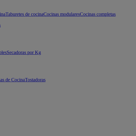
ina
Taburetes de cocina
Cocinas modulares
Cocinas completas
s
bles
Secadoras por Kg
as de Cocina
Tostadoras