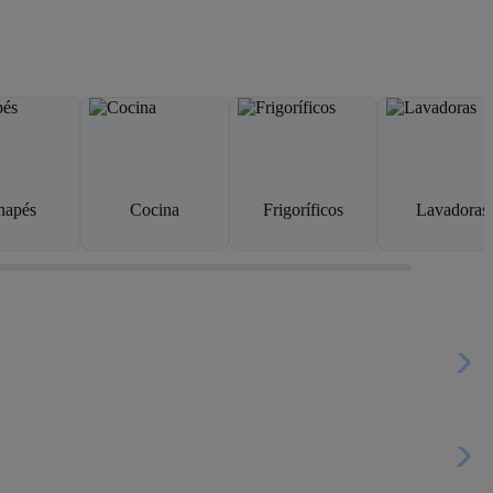
napés
Cocina
Frigoríficos
Lavadoras